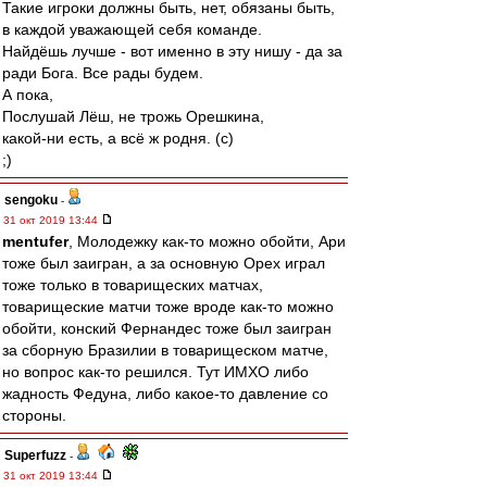
Такие игроки должны быть, нет, обязаны быть,
в каждой уважающей себя команде.
Найдёшь лучше - вот именно в эту нишу - да за
ради Бога. Все рады будем.
А пока,
Послушай Лёш, не трожь Орешкина,
какой-ни есть, а всё ж родня. (с)
;)
sengoku
-
31 окт 2019 13:44
mentufer
, Молодежку как-то можно обойти, Ари
тоже был заигран, а за основную Орех играл
тоже только в товарищеских матчах,
товарищеские матчи тоже вроде как-то можно
обойти, конский Фернандес тоже был заигран
за сборную Бразилии в товарищеском матче,
но вопрос как-то решился. Тут ИМХО либо
жадность Федуна, либо какое-то давление со
стороны.
Superfuzz
-
31 окт 2019 13:44