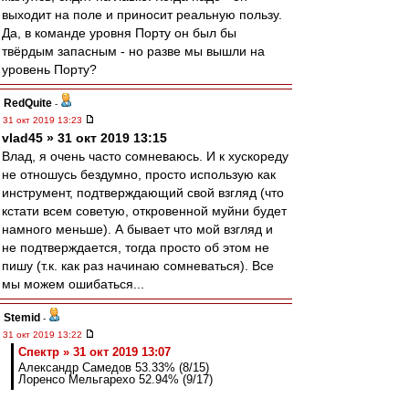
выходит на поле и приносит реальную пользу.
Да, в команде уровня Порту он был бы
твёрдым запасным - но разве мы вышли на
уровень Порту?
RedQuite
-
31 окт 2019 13:23
vlad45 » 31 окт 2019 13:15
Влад, я очень часто сомневаюсь. И к хускореду
не отношусь бездумно, просто использую как
инструмент, подтверждающий свой взгляд (что
кстати всем советую, откровенной муйни будет
намного меньше). А бывает что мой взгляд и
не подтверждается, тогда просто об этом не
пишу (т.к. как раз начинаю сомневаться). Все
мы можем ошибаться...
Stemid
-
31 окт 2019 13:22
Спектр » 31 окт 2019 13:07
Александр Самедов 53.33% (8/15)
Лоренсо Мельгарехо 52.94% (9/17)