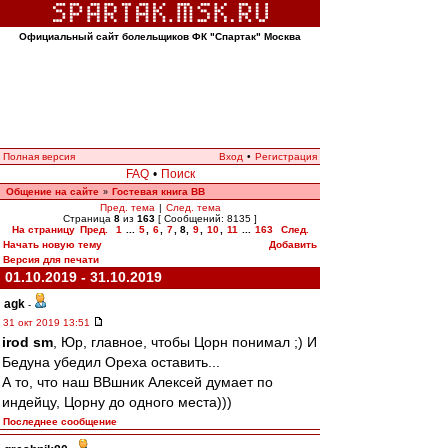
Официальный сайт болельщиков ФК "Спартак" Москва
Полная версия
Вход
•
Регистрация
FAQ
•
Поиск
Общение на сайте
Гостевая книга ВВ
»
Пред. тема
|
След. тема
Страница
8
из
163
[ Сообщений: 8135 ]
На страницу
Пред.
1
...
5
,
6
,
7
,
8
,
9
,
10
,
11
...
163
След.
Начать новую тему
Добавить
Версия для печати
01.10.2019 - 31.10.2019
agk
-
31 окт 2019 13:51
irod sm
, Юр, главное, чтобы Цорн понимал ;) И
Бедуна убедил Ореха оставить...
А то, что наш ВВшник Алексей думает по
индейцу, Цорну до одного места)))
Последнее сообщение