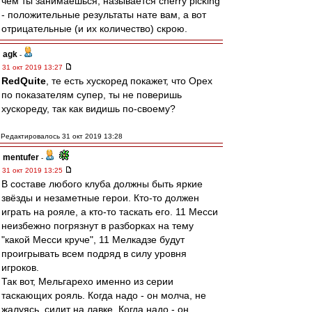
чем ты занимаешься, называется cherry picking
- положительные результаты нате вам, а вот
отрицательные (и их количество) скрою.
agk
-
31 окт 2019 13:27
RedQuite
, те есть хускоред покажет, что Орех
по показателям супер, ты не поверишь
хускореду, так как видишь по-своему?
Редактировалось 31 окт 2019 13:28
mentufer
-
31 окт 2019 13:25
В составе любого клуба должны быть яркие
звёзды и незаметные герои. Кто-то должен
играть на рояле, а кто-то таскать его. 11 Месси
неизбежно погрязнут в разборках на тему
"какой Месси круче", 11 Мелкадзе будут
проигрывать всем подряд в силу уровня
игроков.
Так вот, Мельгарехо именно из серии
таскающих рояль. Когда надо - он молча, не
жалуясь, сидит на лавке. Когда надо - он