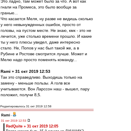
Это ладно, там может было за что. А вот как
гнали на Промеса, это было вообще за
гранью...
Что касается Меля, ну разве не видишь сколько
у него невынужденных ошибок, просто от
головы, на пустом месте. Не знаю, кмк - это не
лечится, уже столько времени прошло. И какие
ты у него плюсы увидел, даже интересно
стало. Не, Попов у нас был такой же, а в
Рубине и Ростове смотрится лучше. Может и
Мелю надо просто поменять команду...
Rami » 31 окт 2019 12:53
Так это справедливо. Выходишь только на
замену - меньше пользы. А голв все
учитываются. Вон Ларссон наш - вышел, пару
положил, получи 8,5.
Редактировалось 31 окт 2019 12:58
Rami
-
31 окт 2019 12:53
RedQuite » 31 окт 2019 12:05