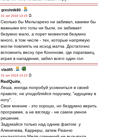
greshnik80
-
31 окт 2019 13:15
Сколько бы Мельгарехо ни забивал, какими бы
важными его голы ни были, он забивает
безумно мало, а порет моментов безумно
много, в том числе - тех, которые напрямую
могли повлиять на исход матча. Достаточно
вспомнить весну при Кононове, где парагваец,
играя в нападении, забил всего один гол.
vlad45
-
31 окт 2019 13:15
RedQuite
,
Леша, иногда попробуй усомниться в своей
правоте, не уподобляйся поручику, "идущему в
ногу".
Свое мнение - это хорошо, но бездумно верить
программе, а не взгляду - не самое умное
решение.
Задумайся только над одним фактом: у
Аленичева, Карреры, затем Рианчо
кандидатура Меля сомнений не вызывала.