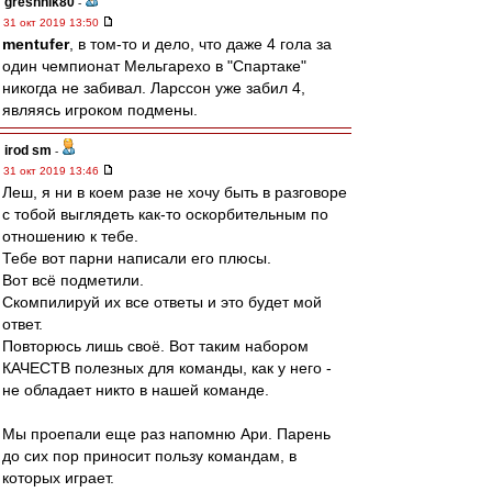
greshnik80
-
31 окт 2019 13:50
mentufer
, в том-то и дело, что даже 4 гола за
один чемпионат Мельгарехо в "Спартаке"
никогда не забивал. Ларссон уже забил 4,
являясь игроком подмены.
irod sm
-
31 окт 2019 13:46
Леш, я ни в коем разе не хочу быть в разговоре
с тобой выглядеть как-то оскорбительным по
отношению к тебе.
Тебе вот парни написали его плюсы.
Вот всё подметили.
Скомпилируй их все ответы и это будет мой
ответ.
Повторюсь лишь своё. Вот таким набором
КАЧЕСТВ полезных для команды, как у него -
не обладает никто в нашей команде.
Мы проепали еще раз напомню Ари. Парень
до сих пор приносит пользу командам, в
которых играет.