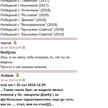
Победный с "Севильей" (2017)
Победный с Нальчиком (2017)
Победный с "Атлетиком" (2018)
Победный с "Ростовом" (2018)
Победный с "Динамо" (2018)
Ничейный с "Вильярреалом" (2018)
Победный с "Крыльями Советов" (2018)
Победный с "Крыльями Советов" (2019)
irod sm
-
31 окт 2019 12:57
RedQuite
Леш, я не смогу тебе показать то, что ты не
видишь.
Просто у нас разные мнения.
RedQuite
-
31 окт 2019 12:55
irod sm » 31 окт 2019 12:20
...Также гнали Ари, не видели явных
плюсов у Зе, чмырили Дзюбу ( за
футбольные характеристики, еще до того,
как он .... стал, кем он стал((()...