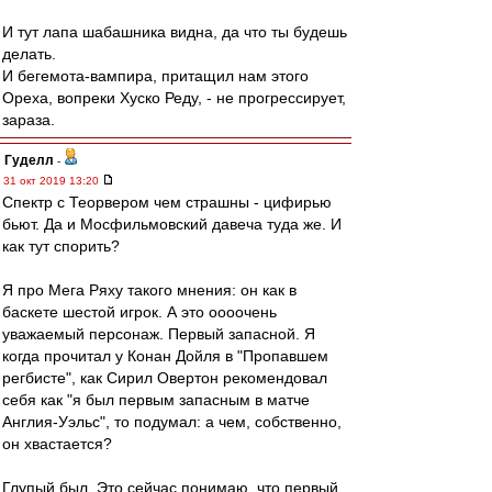
И тут лапа шабашника видна, да что ты будешь
делать.
И бегемота-вампира, притащил нам этого
Ореха, вопреки Хуско Реду, - не прогрессирует,
зараза.
Гуделл
-
31 окт 2019 13:20
Спектр с Теорвером чем страшны - цифирью
бьют. Да и Мосфильмовский давеча туда же. И
как тут спорить?
Я про Мега Ряху такого мнения: он как в
баскете шестой игрок. А это оооочень
уважаемый персонаж. Первый запасной. Я
когда прочитал у Конан Дойля в "Пропавшем
регбисте", как Сирил Овертон рекомендовал
себя как "я был первым запасным в матче
Англия-Уэльс", то подумал: а чем, собственно,
он хвастается?
Глупый был. Это сейчас понимаю, что первый