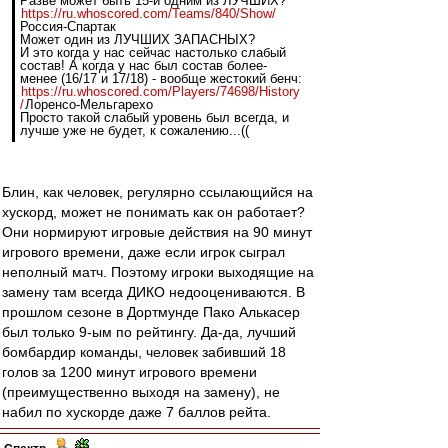
Разве может быть 15-й одним из ЛУЧШИХ?
https://ru.whoscored.com/Teams/840/Show/
Россия-Спартак
Может один из ЛУЧШИХ ЗАПАСНЫХ?
И это когда у нас сейчас настолько слабый
состав! А когда у нас был состав более-
менее (16/17 и 17/18) - вообще жестокий бенч:
https://ru.whoscored.com/Players/74698/History
/
Лоренсо-Мельгарехо
Просто такой слабый уровень был всегда, и
лучше уже не будет, к сожалению...((
Блин, как человек, регулярно ссылающийся на
хускорд, может не понимать как он работает?
Они нормируют игровые действия на 90 минут
игрового времени, даже если игрок сыграл
неполный матч. Поэтому игроки выходящие на
замену там всегда ДИКО недооцениваются. В
прошлом сезоне в Дортмунде Пако Алькасер
был только 9-ым по рейтингу. Да-да, лучший
бомбардир команды, человек забивший 18
голов за 1200 минут игрового времени
(преимущественно выходя на замену), не
набил по хускорде даже 7 баллов рейта.