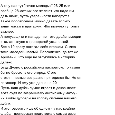
А то у нас тут "вечно молодых" 23-25 или
вообще 28-летних все жалеют, что надо им
дать шанс, пусть уверенности наберутся...
Такое послабление можно давать только
защитникам и вратарям. Ибо именно тут опыт
важнее.
А полузащита и нападение - это драйв, эмоции
и талант вкупе с тренерской установкой.
Бес в 19 сразу показал себя игроком. Сычев
тоже молодой-наглый. Павлюченко, да тот же
Аршавин. Это еще не углубляясь в историю
далеко.
Будь Джано с российским паспортом, то камня
бы не бросил в его огород. С его
стеклянностью все равно пригодился бы. Но он
легионер. И ему уже давно не 20.
Пусть наш дубль лучше играет и доказывает.
Хотя судя по вчерашнему англискому матчу -
их якобы дублеры на голову сильнее нашего
дубля.
И это говорит лишь об одном - у нас крайне
слабая тренерская подготовка с самых азов.