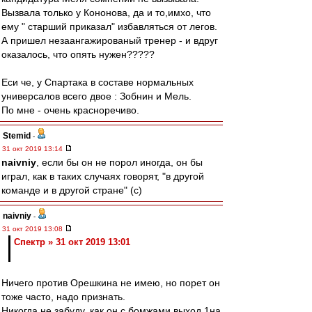
Вызвала только у Кононова, да и то,имхо, что
ему " старший приказал" избавляться от легов.
А пришел незаангажированый тренер - и вдруг
оказалось, что опять нужен?????
Еси че, у Спартака в составе нормальных
универсалов всего двое : Зобнин и Мель.
По мне - очень красноречиво.
Stemid
-
31 окт 2019 13:14
naivniy
, если бы он не порол иногда, он бы
играл, как в таких случаях говорят, "в другой
команде и в другой стране" (с)
naivniy
-
31 окт 2019 13:08
Спектр » 31 окт 2019 13:01
Ничего против Орешкина не имею, но порет он
тоже часто, надо признать.
Никогда не забуду, как он с бомжами выход 1на