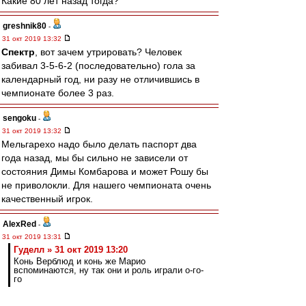
Какие 80 лет назад тогда?
greshnik80
-
31 окт 2019 13:32
Спектр
, вот зачем утрировать? Человек
забивал 3-5-6-2 (последовательно) гола за
календарный год, ни разу не отличившись в
чемпионате более 3 раз.
sengoku
-
31 окт 2019 13:32
Мельгарехо надо было делать паспорт два
года назад, мы бы сильно не зависели от
состояния Димы Комбарова и может Рошу бы
не приволокли. Для нашего чемпионата очень
качественный игрок.
AlexRed
-
31 окт 2019 13:31
Гуделл » 31 окт 2019 13:20
Конь Верблюд и конь же Марио
вспоминаются, ну так они и роль играли о-го-
го