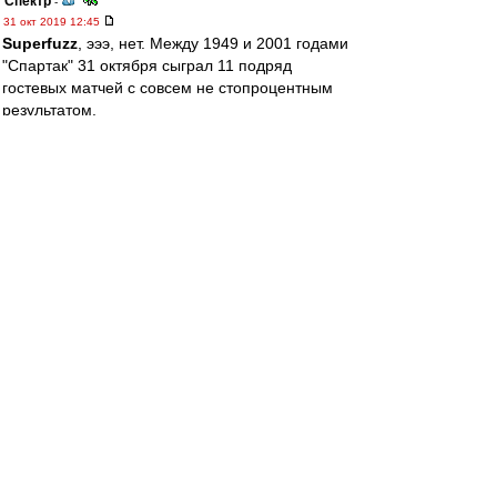
Спектр
-
31 окт 2019 12:45
Superfuzz
, эээ, нет. Между 1949 и 2001 годами
"Спартак" 31 октября сыграл 11 подряд
гостевых матчей с совсем не стопроцентным
результатом.
Да на матч с "Интером" 13 лет назад на метро
ехали, думаю, не стоит напоминать, как
закончился :))))
https://pbs.twimg.com/media/EIMl-cBXkAE ...
me=900x900
Superfuzz
-
31 окт 2019 12:42
Спектр
, неправильно ты информацию
подаёшь.
У "Спартака" 100-процентный результат по
набранным очкам 31 октября.
Факт? Факт!
Stemid
-
31 окт 2019 12:31
RedQuite » 31 окт 2019 12:05
https://ru.whoscored.com/Teams/840/Show/