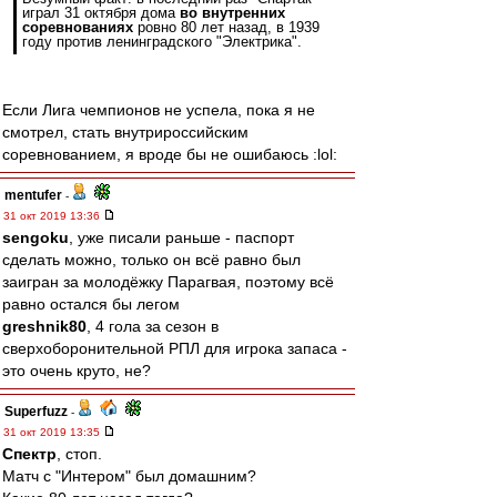
играл 31 октября дома
во внутренних
соревнованиях
ровно 80 лет назад, в 1939
году против ленинградского "Электрика".
Если Лига чемпионов не успела, пока я не
смотрел, стать внутрироссийским
соревнованием, я вроде бы не ошибаюсь :lol:
mentufer
-
31 окт 2019 13:36
sengoku
, уже писали раньше - паспорт
сделать можно, только он всё равно был
заигран за молодёжку Парагвая, поэтому всё
равно остался бы легом
greshnik80
, 4 гола за сезон в
сверхоборонительной РПЛ для игрока запаса -
это очень круто, не?
Superfuzz
-
31 окт 2019 13:35
Спектр
, стоп.
Матч с "Интером" был домашним?