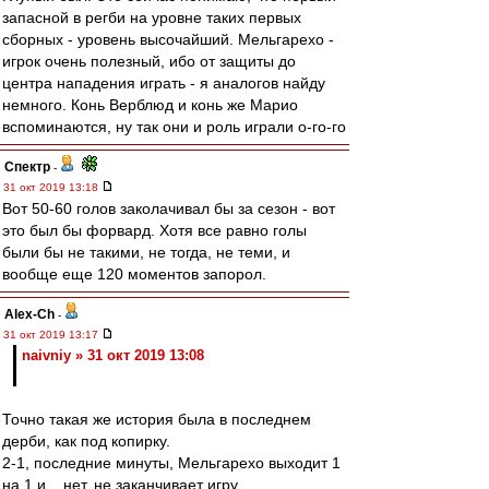
запасной в регби на уровне таких первых
сборных - уровень высочайший. Мельгарехо -
игрок очень полезный, ибо от защиты до
центра нападения играть - я аналогов найду
немного. Конь Верблюд и конь же Марио
вспоминаются, ну так они и роль играли о-го-го
Спектр
-
31 окт 2019 13:18
Вот 50-60 голов заколачивал бы за сезон - вот
это был бы форвард. Хотя все равно голы
были бы не такими, не тогда, не теми, и
вообще еще 120 моментов запорол.
Alex-Ch
-
31 окт 2019 13:17
naivniy » 31 окт 2019 13:08
Точно такая же история была в последнем
дерби, как под копирку.
2-1, последние минуты, Мельгарехо выходит 1
на 1 и... нет, не заканчивает игру.