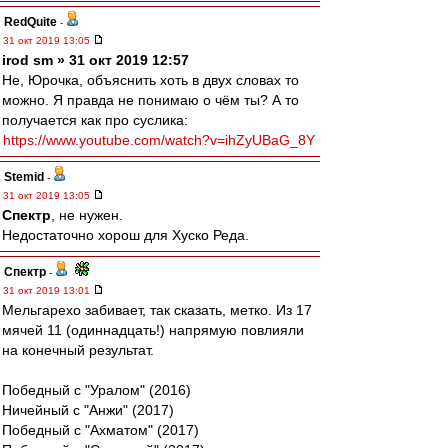
RedQuite
-
31 окт 2019 13:05
irod sm » 31 окт 2019 12:57
Не, Юрочка, объяснить хоть в двух словах то
можно. Я правда не понимаю о чём ты? А то
получается как про суслика:
https://www.youtube.com/watch?v=ihZyUBaG_8Y
Stemid
-
31 окт 2019 13:05
Спектр
, не нужен.
Недостаточно хорош для Хуско Реда.
Спектр
-
31 окт 2019 13:01
Мельгарехо забивает, так сказать, метко. Из 17
мячей 11 (одиннадцать!) напрямую повлияли
на конечный результат.
Победный с "Уралом" (2016)
Ничейный с "Анжи" (2017)
Победный с "Ахматом" (2017)