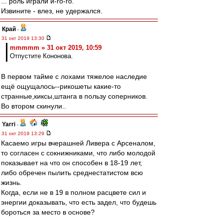
... роль играли и-го-го.
Извините - влез, не удержался.
Край
-
31 окт 2019 13:30
mmmmm » 31 окт 2019, 10:59
Отпустите Кононова.
В первом тайме с лохами тяжелое наследие
ещё ощущалось--рикошеты какие-то
странные,киксы,штанга в пользу соперников.
Во втором скинули..
Yarri
-
31 окт 2019 13:29
Касаемо игры вчерашней Ливера с Арсеналом,
то согласен с сокнижниками, что либо молодой
показывает на что он способен в 18-19 лет,
либо обречен пылить среднестатистом всю
жизнь.
Когда, если не в 19 в полном расцвете сил и
энергии доказывать, что есть задел, что будешь
бороться за место в основе?