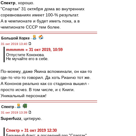
Спектр
, хорошо.
"Спартак" 31 октября дома во внутренних
соревнованиях имеет 100-% результат.
А в чемпионате и будет иметь пока, а в
чемпионате СССР тем более.
Большой Хорхе
-
31 окт 2019 13:40
mmmmm » 31 окт 2019, 10:59
Отпустите Кононова.
Не мучайте его в себе.
По-моему, даже Якина вспоминали, он как-то
где-то что-то говорил. Да хоть Рианчо тот же.
А Кононов реально как со стадиона вышел -
просто исчез. В том числе, и с Книги.
Уникальный персонаж!
Спектр
-
31 окт 2019 13:39
Superfuzz
, цитирую.
Спектр » 31 окт 2019 12:30
Безумный факт: в последний раз "Спартак"