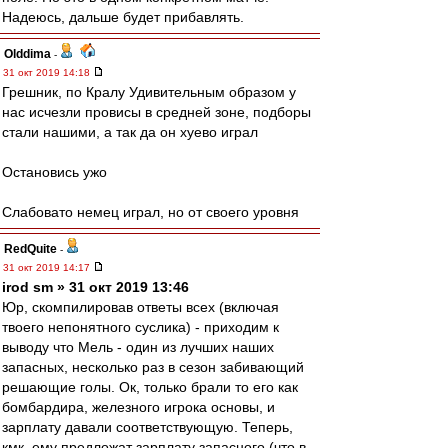
Надеюсь, дальше будет прибавлять.
Olddima
-
31 окт 2019 14:18
Грешник, по Кралу Удивительным образом у
нас исчезли провисы в средней зоне, подборы
стали нашими, а так да он хуево играл
Остановись ужо
Слабовато немец играл, но от своего уровня
RedQuite
-
31 окт 2019 14:17
irod sm » 31 окт 2019 13:46
Юр, скомпилировав ответы всех (включая
твоего непонятного суслика) - приходим к
выводу что Мель - один из лучших наших
запасных, несколько раз в сезон забивающий
решающие голы. Ок, только брали то его как
бомбардира, железного игрока основы, и
зарплату давали соответствующую. Теперь,
кмк, ему предложат зарплату запасного (что в