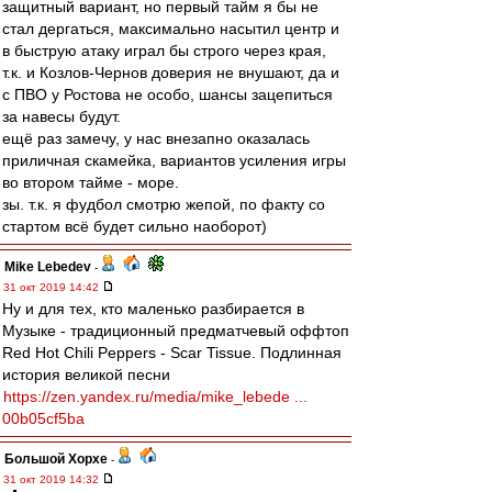
защитный вариант, но первый тайм я бы не
стал дергаться, максимально насытил центр и
в быструю атаку играл бы строго через края,
т.к. и Козлов-Чернов доверия не внушают, да и
с ПВО у Ростова не особо, шансы зацепиться
за навесы будут.
ещё раз замечу, у нас внезапно оказалась
приличная скамейка, вариантов усиления игры
во втором тайме - море.
зы. т.к. я фудбол смотрю жепой, по факту со
стартом всё будет сильно наоборот)
Mike Lebedev
-
31 окт 2019 14:42
Ну и для тех, кто маленько разбирается в
Музыке - традиционный предматчевый оффтоп
Red Hot Chili Peppers - Scar Tissue. Подлинная
история великой песни
https://zen.yandex.ru/media/mike_lebede ...
00b05cf5ba
Большой Хорхе
-
31 окт 2019 14:32