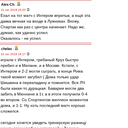
Alex-Ch
-
31 окт 2019 16:20
Ехал на тот матч с Интером впритык, а ещё эта
давка вечная на входе в Лужниках. Вхожу,
Спартак как раз с центра начинает. Надо же,
думаю, как удачно успел.
Оказалось - не успел.
chelas
-
31 окт 2019 16:17
играли с Интером, гребаный Круз быстро
прибил и в Милане, и в Москве. Кстати, с
Интером и 2-2 могли сыграть, в конце Рома
такой момент загубил ( Дома только удар
Шишкина в перекладину и помнится. Вся ЛЧ
была какая-то дурацкая. Баварии могли два
забить в Мюнхене в 1т, а в итоге получили 0-4
во втором. Со Спортингом миллион моментов
дома, и 1-1. Ну хоть последний матч хорошо
сложился.
сегодня хочется увидеть тренерскую разницу