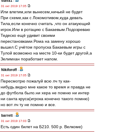
slava1
-
31 окт 2019 17:05
Или влетим,или вынесем,ничьей не будет
При схеме,как с Локомотивом,куда девать
Тила,если конечно считать ,что он атакующий
игрок.Или в ротацию с Бакаевым.Подозреваю
Тедеско ещё удивит своими
перестановками.Рома на замену хорошо
вышел.С учётом пропуска Бакаевым игры с
Тулой возможно на месте 10-ки будет другой,а
Зелимхан поработает напом.
Nikiforoff
-
31 окт 2019 17:05
Пересмотрю пожалуй всю лч ту как-
нибудь.видно мне какое то время и правда не
до футбола было.ни хера не помню ни интер
ни санта круса(игрока конечно такого помню)
но вот лч ту не помню и все.
barrett
-
31 окт 2019 17:03
Есть один билет на Б210. 500 р. Велкоме)