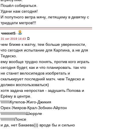
Пошёл собираться.
Удачи нам сегодня!
И попутного ветра мячу, летящему в девятку с
тридцати метров!!!
чннхнпS
-
31 окт 2019 14:43
чем ближе к матчу, тем больше уверенности,
что сегодня испытание для Карпина, а не для
Тедеско.
ему вообще трудно понять, против кого играть
сегодня будет, как и что планировать. так что
не станет велосипедов изобретать и
скалькирует последний матч. чем Тедеско и
должен воспользоваться)
хотя задача непростая - задушить Попова и
Ерёму в центре.
\\\\\\\\Кутепов-Жиго-Джикия
Орех-Умяров-Крал-Зобнин-Айртон
\\\\\\\\\\\\\\\\\\\\\\Шюррле
\\\\\\\\\\\\Понсе
и да, нет Бакаева))) вроде бы и сильно