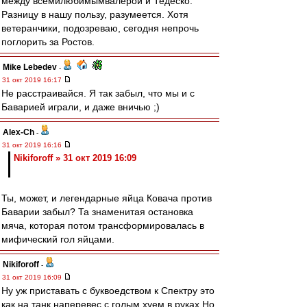
между всемилюбимымвалерой и Тедеско.
Разницу в нашу пользу, разумеется. Хотя
ветеранчики, подозреваю, сегодня непрочь
поглорить за Ростов.
Mike Lebedev
-
31 окт 2019 16:17
Не расстраивайся. Я так забыл, что мы и с
Баварией играли, и даже вничью ;)
Alex-Ch
-
31 окт 2019 16:16
Nikiforoff » 31 окт 2019 16:09
Ты, может, и легендарные яйца Ковача против
Баварии забыл? Та знаменитая остановка
мяча, которая потом трансформировалась в
мифический гол яйцами.
Nikiforoff
-
31 окт 2019 16:09
Ну уж приставать с буквоедством к Спектру это
как на танк наперевес с голым хуем в руках.Но