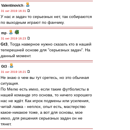
Valentinovich
-
31 окт 2019 16:31
У нас и задач то серьезных нет, так собираются
по выходным играют по фанчику.
mp
-
31 окт 2019 16:23
Gt3
, Тогда наверное нужно сказать кто в нашей
теперешней основе для "серьезных задач". На
данный момент.
Gt3
-
31 окт 2019 16:21
Не знаю о чем вы тут сретесь, но это обычная
ситуация.
По Мелю есть имхо, если такие футболисты в
нашей команде это основа, то ничего хорошего
нас не ждёт. Как игрок подмены или усиления,
читай лавка - неплох, опыт есть, мастерство
какое-никакое тоже, а вот для основы, мое
имхо, для решения серьезных задач он не
тянет.