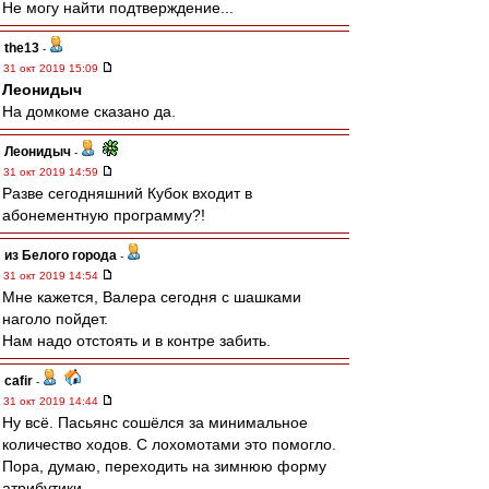
Не могу найти подтверждение...
the13
-
31 окт 2019 15:09
Леонидыч
На домкоме сказано да.
Леонидыч
-
31 окт 2019 14:59
Разве сегодняшний Кубок входит в
абонементную программу?!
из Белого города
-
31 окт 2019 14:54
Мне кажется, Валера сегодня с шашками
наголо пойдет.
Нам надо отстоять и в контре забить.
cafir
-
31 окт 2019 14:44
Ну всё. Пасьянс сошёлся за минимальное
количество ходов. С лохомотами это помогло.
Пора, думаю, переходить на зимнюю форму
атрибутики.