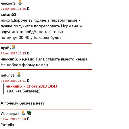
чннхнпS
-
31 окт 2019 15:36
setun53
,
имхо Шюррле выгоднее в первом тайме -
лучше получится попрессовать Нормана и
вдруг что-то пойдёт не так - опыт.
но минут 30-40 у Бакаева будет.
Край
-
31 окт 2019 15:35
чннхнпS
, не,надо Тила ставить вместо немца.
Не набрал форму немец.
setun53
-
31 окт 2019 15:31
чннхнпS » 31 окт 2019 14:43
и да, нет Бакаева)))
А почему Бакаева нет?
Леонидыч
-
31 окт 2019 15:30
2terpila