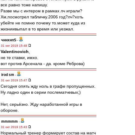
все равно тоже напишу.
Разве мы с интером в рамках лч играли?
Хм,посмотрел табличку.2006 год?лч?хоть
убейте не помню почему то.может куда из
жизниивыпал в то время или уезжал.
чннхнпS
-
31 окт 2019 15:48
Valentinovich
,
не те ставки, имхо.
вот против Арсенала - да. кроме Реброва)
irod sm
-
31 окт 2019 15:47
Сегодня опять жду ноль в графе пропущенных.
Ну ладно один в серии послематчевых;)
Нет, серьёзно. Жду наработанной игры в
обороне.
mmmmm
-
31 окт 2019 15:43
Нормальный тренер формирует состав на матч