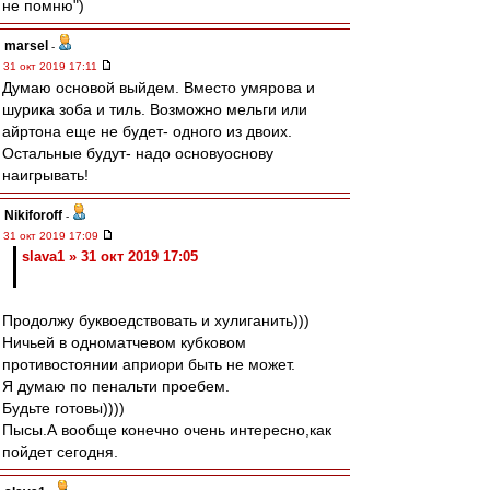
не помню")
marsel
-
31 окт 2019 17:11
Думаю основой выйдем. Вместо умярова и
шурика зоба и тиль. Возможно мельги или
айртона еще не будет- одного из двоих.
Остальные будут- надо основуоснову
наигрывать!
Nikiforoff
-
31 окт 2019 17:09
slava1 » 31 окт 2019 17:05
Продолжу буквоедствовать и хулиганить)))
Ничьей в одноматчевом кубковом
противостоянии априори быть не может.
Я думаю по пенальти проебем.
Будьте готовы))))
Пысы.А вообще конечно очень интересно,как
пойдет сегодня.