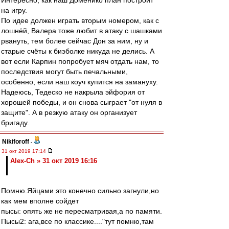
Интересно, как наш Доменико план построит
на игру.
По идее должен играть вторым номером, как с
лошнёй, Валера тоже любит в атаку с шашками
рвануть, тем более сейчас Дон за ним, ну и
старые счёты к биэболке никуда не делись. А
вот если Карпин попробует мяч отдать нам, то
последствия могут быть печальными,
особенно, если наш коуч купится на замануху.
Надеюсь, Тедеско не накрыла эйфория от
хорошей победы, и он снова сыграет "от нуля в
защите". А в резкую атаку он организует
бригаду.
Nikiforoff
-
31 окт 2019 17:14
Alex-Ch » 31 окт 2019 16:16
Помню.Яйцами это конечно сильно загнули,но
как мем вполне сойдет
пысы: опять же не пересматривая,а по памяти.
Пысы2: ага,все по классике...."тут помню,там