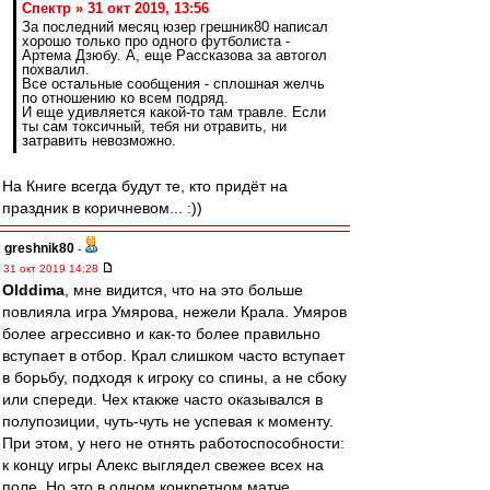
Спектр » 31 окт 2019, 13:56
За последний месяц юзер грешник80 написал
хорошо только про одного футболиста -
Артема Дзюбу. А, еще Рассказова за автогол
похвалил.
Все остальные сообщения - сплошная желчь
по отношению ко всем подряд.
И еще удивляется какой-то там травле. Если
ты сам токсичный, тебя ни отравить, ни
затравить невозможно.
На Книге всегда будут те, кто придёт на
праздник в коричневом... :))
greshnik80
-
31 окт 2019 14:28
Olddima
, мне видится, что на это больше
повлияла игра Умярова, нежели Крала. Умяров
более агрессивно и как-то более правильно
вступает в отбор. Крал слишком часто вступает
в борьбу, подходя к игроку со спины, а не сбоку
или спереди. Чех ктакже часто оказывался в
полупозиции, чуть-чуть не успевая к моменту.
При этом, у него не отнять работоспособности:
к концу игры Алекс выглядел свежее всех на
поле. Но это в одном конкретном матче.