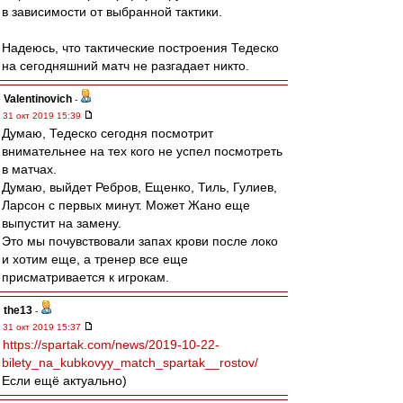
в зависимости от выбранной тактики.
Надеюсь, что тактические построения Тедеско
на сегодняшний матч не разгадает никто.
Valentinovich
-
31 окт 2019 15:39
Думаю, Тедеско сегодня посмотрит
внимательнее на тех кого не успел посмотреть
в матчах.
Думаю, выйдет Ребров, Ещенко, Тиль, Гулиев,
Ларсон с первых минут. Может Жано еще
выпустит на замену.
Это мы почувствовали запах крови после локо
и хотим еще, а тренер все еще
присматривается к игрокам.
the13
-
31 окт 2019 15:37
https://spartak.com/news/2019-10-22-
bilety_na_kubkovyy_match_spartak__rostov/
Если ещё актуально)