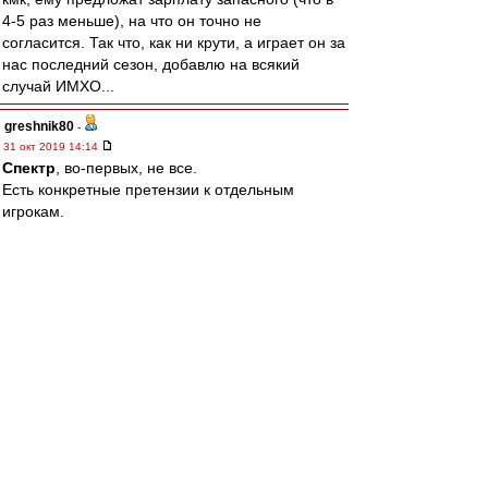
4-5 раз меньше), на что он точно не
согласится. Так что, как ни крути, а играет он за
нас последний сезон, добавлю на всякий
случай ИМХО...
greshnik80
-
31 окт 2019 14:14
Спектр
, во-первых, не все.
Есть конкретные претензии к отдельным
игрокам.
Если вам показалось, что я, например, считаю
Крала говном, вы ошибаетесь. Я считаю, что
Крал в последней игре сыграл слабо и может
сыграть лучше.
Если вам показалось, что я считаю Мельгарехо
говном, вам это кажется, ибо я считаю
Мельгарехо-нападающего неуровнем, ничего
не имея против Мельгарехо-защитника и
полузащитника.
Если вам показалось, что я считаю Джикию
говном, вам показалось. Я считаю Джикию
примерно таким же по уровню, как Кутепов,