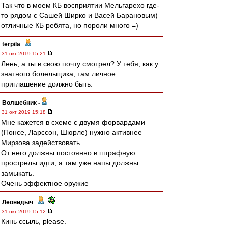
Так что в моем КБ восприятии Мельгарехо где-
то рядом с Сашей Ширко и Васей Барановым)
отличные КБ ребята, но пороли много =)
terpila
-
31 окт 2019 15:21
Лень, а ты в свою почту смотрел? У тебя, как у
знатного болельщика, там личное
приглашение должно быть.
Волшебник
-
31 окт 2019 15:18
Мне кажется в схеме с двумя форвардами
(Понсе, Ларссон, Шюрле) нужно активнее
Мирзова задействовать.
От него должны постоянно в штрафную
прострелы идти, а там уже напы должны
замыкать.
Очень эффектное оружие
Леонидыч
-
31 окт 2019 15:12
Кинь ссыль, please.