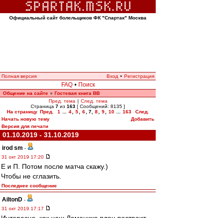
Официальный сайт болельщиков ФК "Спартак" Москва
Полная версия
Вход
•
Регистрация
FAQ
•
Поиск
Общение на сайте
Гостевая книга ВВ
»
Пред. тема
|
След. тема
Страница
7
из
163
[ Сообщений: 8135 ]
На страницу
Пред.
1
...
4
,
5
,
6
,
7
,
8
,
9
,
10
...
163
След.
Начать новую тему
Добавить
Версия для печати
01.10.2019 - 31.10.2019
irod sm
-
31 окт 2019 17:20
Е и П. Потом после матча скажу.)
Чтобы не сглазить.
Последнее сообщение
AiltonD
-
31 окт 2019 17:17