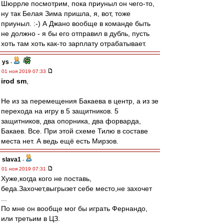
Шюррле посмотрим, пока приуныл он чего-то,
ну так Белая Зима пришла, я, вот, тоже
приуныл. :-) А Джано вообще в команде быть
не должно - я бы его отправил в дубль, пусть
хоть там хоть как-то зарплату отрабатывает.
ys
-
01 ноя 2019 07:33
irod sm
,
Не из за перемещения Бакаева в центр, а из зе
перехода на игру в 5 защитников. 5
защитников, два опорника, два форварда,
Бакаев. Все. При этой схеме Тилю в составе
места нет. А ведь ещё есть Мирзов.
slava1
-
01 ноя 2019 07:31
Хуже,когда кого не поставь,
беда.Захочет,выгрызет себе место,не захочет
...
По мне он вообще мог бы играть Фернандо,
или третьим в ЦЗ.