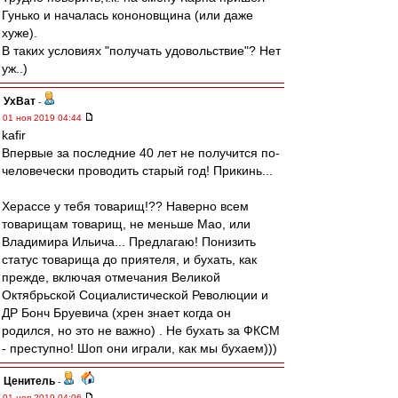
Гунько и началась кононовщина (или даже
хуже).
В таких условиях "получать удовольствие"? Нет
уж..)
УхВат
-
01 ноя 2019 04:44
kafir
Впервые за последние 40 лет не получится по-
человечески проводить старый год! Прикинь...
Херассе у тебя товарищ!?? Наверно всем
товарищам товарищ, не меньше Мао, или
Владимира Ильича... Предлагаю! Понизить
статус товарища до приятеля, и бухать, как
прежде, включая отмечания Великой
Октябрьской Социалистической Революции и
ДР Бонч Бруевича (хрен знает когда он
родился, но это не важно) . Не бухать за ФКСМ
- преступно! Шоп они играли, как мы бухаем)))
Ценитель
-
01 ноя 2019 04:06