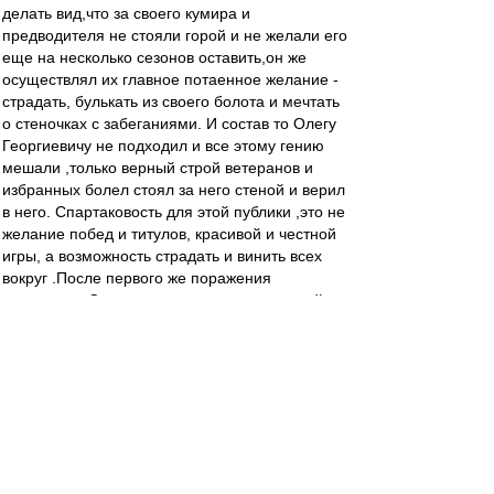
делать вид,что за своего кумира и
предводителя не стояли горой и не желали его
еще на несколько сезонов оставить,он же
осуществлял их главное потаенное желание -
страдать, булькать из своего болота и мечтать
о стеночках с забеганиями. И состав то Олегу
Георгиевичу не подходил и все этому гению
мешали ,только верный строй ветеранов и
избранных болел стоял за него стеной и верил
в него. Спартаковость для этой публики ,это не
желание побед и титулов, красивой и честной
игры, а возможность страдать и винить всех
вокруг .После первого же поражения
нынешнего Спартака,ждите, тут на гостевой и
во всех сми, вылезут с завывания ,а вот при
Кононове было лучше,а вот ему не дали, а вот
нам бы своего и так далее.И про слова о
необходимости забыть Курского
Шарлатана:Никогда!,Этот персонаж успешно
засрал нам два сезона вместе со своими
дружками из руководства и правильными
болелами,а если бы его не выкинули как