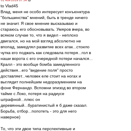
01 ноя 2019 07:54
to Vlad45
Влад, меня не особо интересует конъюнктура
"большинства" мнений, быть в тренде ничего
не значит. Я свое мнение высказываю и
стараюсь его обосновывать. Умяров вчера, во
всяком случае то, что я видел - неплохо
двигался, но на мой взгляд абсолютно не
впопад, замедлял развитие всех атак...стоило
чутка его поджать как следовала потеря...гол в
наши ворота с его очередной потери начался...
Кралл - это вообще бомба замедленного
действия...его "видение поля" просто
доставляет...человек еле стоит на ногах и
выглядит полнейшим недоразумением на
фоне Фернандо. Вспомни эпизод во втором
тайме с Локо, потеря на радиусе
штрафной...плюс он
деревянный...буратинистый я б даже сказал.
Борьба, отбор...попотеть - это для него
наверное)
То, что эти двое типа перспективные и