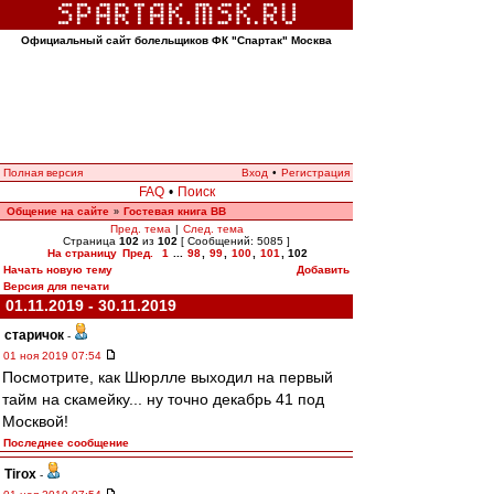
Официальный сайт болельщиков ФК "Спартак" Москва
Полная версия
Вход
•
Регистрация
FAQ
•
Поиск
Общение на сайте
Гостевая книга ВВ
»
Пред. тема
|
След. тема
Страница
102
из
102
[ Сообщений: 5085 ]
На страницу
Пред.
1
...
98
,
99
,
100
,
101
,
102
Начать новую тему
Добавить
Версия для печати
01.11.2019 - 30.11.2019
старичок
-
01 ноя 2019 07:54
Посмотрите, как Шюрлле выходил на первый
тайм на скамейку... ну точно декабрь 41 под
Москвой!
Последнее сообщение
Tirox
-