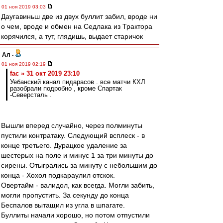
01 ноя 2019 03:03
Даугавиньш две из двух буллит забил, вроде ни
о чем, вроде и обмен на Седлака из Трактора
корячился, а тут, глядишь, выдает старичок
Ал
-
01 ноя 2019 02:19
fac » 31 окт 2019 23:10
Уебанский канал пидарасов . все матчи КХЛ
разобрали подробно , кроме Спартак
-Северсталь .
Вышли вперед случайно, через полминуты
пустили контратаку. Следующий всплеск - в
конце третьего. Дурацкое удаление за
шестерых на поле и минус 1 за три минуты до
сирены. Отыгрались за минуту с небольшим до
конца - Хохол подкараулил отскок.
Овертайм - валидол, как всегда. Могли забить,
могли пропустить. За секунду до конца
Беспалов вытащил из угла в шпагате.
Буллиты начали хорошо, но потом отпустили