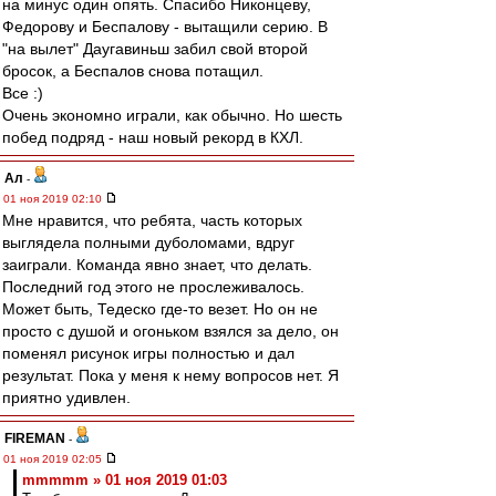
на минус один опять. Спасибо Никонцеву,
Федорову и Беспалову - вытащили серию. В
"на вылет" Даугавиньш забил свой второй
бросок, а Беспалов снова потащил.
Все :)
Очень экономно играли, как обычно. Но шесть
побед подряд - наш новый рекорд в КХЛ.
Ал
-
01 ноя 2019 02:10
Мне нравится, что ребята, часть которых
выглядела полными дуболомами, вдруг
заиграли. Команда явно знает, что делать.
Последний год этого не прослеживалось.
Может быть, Тедеско где-то везет. Но он не
просто с душой и огоньком взялся за дело, он
поменял рисунок игры полностью и дал
результат. Пока у меня к нему вопросов нет. Я
приятно удивлен.
FIREMAN
-
01 ноя 2019 02:05
mmmmm » 01 ноя 2019 01:03