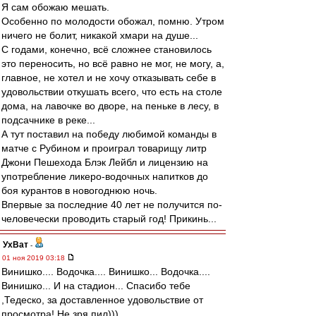
Я сам обожаю мешать.
Особенно по молодости обожал, помню. Утром
ничего не болит, никакой хмари на душе...
С годами, конечно, всё сложнее становилось
это переносить, но всё равно не мог, не могу, а,
главное, не хотел и не хочу отказывать себе в
удовольствии откушать всего, что есть на столе
дома, на лавочке во дворе, на пеньке в лесу, в
подсачнике в реке...
А тут поставил на победу любимой команды в
матче с Рубином и проиграл товарищу литр
Джони Пешехода Блэк Лейбл и лицензию на
употребление ликеро-водочных напитков до
боя курантов в новогоднюю ночь.
Впервые за последние 40 лет не получится по-
человечески проводить старый год! Прикинь...
УхВат
-
01 ноя 2019 03:18
Винишко.... Водочка.... Винишко... Водочка....
Винишко... И на стадион... Спасибо тебе
,Тедеско, за доставленное удовольствие от
просмотра! Не зря пил)))