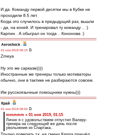
И да. Команду первой десятки мы в Кубке не
проходили 8.5 лет.
Когда это случилось в предыдущий раз, вышли
- да, на коней. И тренировал ту команду .. :)
Карпин.. А обыграл он тогда .. Кононова :)
Aeroshock
-
01 ноя 2019 06:15
Zmeya
Ну это же сарказм))))
Иностранные же тренеры только мотиваторы
обычно, они в тактике не разбираются совсем.
Им русскоязычные помощники нужны)))
Край
-
01 ноя 2019 06:04
mmmmm » 01 ноя 2019, 01:15
Лично я с удовольствием отпустил Валеру-
тренера на следующий же день после
увольнения из Спартака..
Трудно поверить,т.к. на смену Карпа пришёл