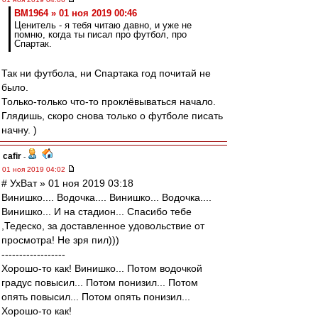
BM1964 » 01 ноя 2019 00:46
Ценитель - я тебя читаю давно, и уже не
помню, когда ты писал про футбол, про
Спартак.
Так ни футбола, ни Спартака год почитай не
было.
Только-только что-то проклёвываться начало.
Глядишь, скоро снова только о футболе писать
начну. )
cafir
-
01 ноя 2019 04:02
# УхВат » 01 ноя 2019 03:18
Винишко.... Водочка.... Винишко... Водочка....
Винишко... И на стадион... Спасибо тебе
,Тедеско, за доставленное удовольствие от
просмотра! Не зря пил)))
------------------
Хорошо-то как! Винишко... Потом водочкой
градус повысил... Потом понизил... Потом
опять повысил... Потом опять понизил...
Хорошо-то как!