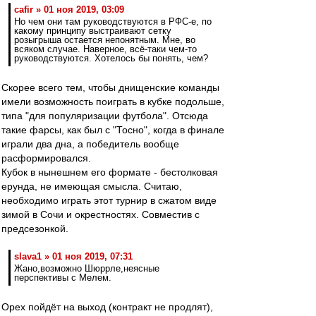
cafir » 01 ноя 2019, 03:09
Но чем они там руководствуются в РФС-е, по
какому принципу выстраивают сетку
розыгрыша остается непонятным. Мне, во
всяком случае. Наверное, всё-таки чем-то
руководствуются. Хотелось бы понять, чем?
Скорее всего тем, чтобы днищенские команды
имели возможность поиграть в кубке подольше,
типа "для популяризации футбола". Отсюда
такие фарсы, как был с "Тосно", когда в финале
играли два дна, а победитель вообще
расформировался.
Кубок в нынешнем его формате - бестолковая
ерунда, не имеющая смысла. Считаю,
необходимо играть этот турнир в сжатом виде
зимой в Сочи и окрестностях. Совместив с
предсезонкой.
slava1 » 01 ноя 2019, 07:31
Жано,возможно Шюррле,неясные
перспективы с Мелем.
Орех пойдёт на выход (контракт не продлят),