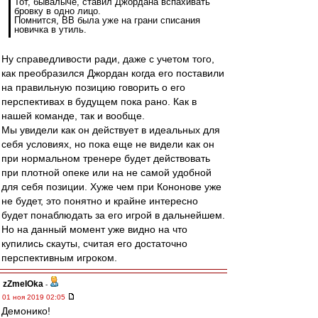
Тот, бывалыче, ставил Джордана вспахивать
бровку в одно лицо.
Помнится, ВВ была уже на грани списания
новичка в утиль.
Ну справедливости ради, даже с учетом того,
как преобразился Джордан когда его поставили
на правильную позицию говорить о его
перспективах в будущем пока рано. Как в
нашей команде, так и вообще.
Мы увидели как он действует в идеальных для
себя условиях, но пока еще не видели как он
при нормальном тренере будет действовать
при плотной опеке или на не самой удобной
для себя позиции. Хуже чем при Кононове уже
не будет, это понятно и крайне интересно
будет понаблюдать за его игрой в дальнейшем.
Но на данный момент уже видно на что
купились скауты, считая его достаточно
перспективным игроком.
zZmeIOka
-
01 ноя 2019 02:05
Демонико!