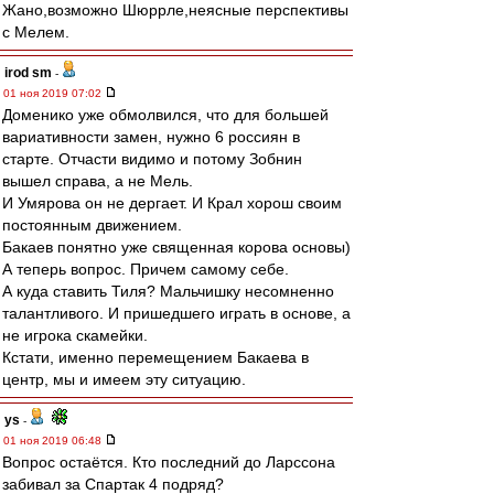
Жано,возможно Шюррле,неясные перспективы
с Мелем.
irod sm
-
01 ноя 2019 07:02
Доменико уже обмолвился, что для большей
вариативности замен, нужно 6 россиян в
старте. Отчасти видимо и потому Зобнин
вышел справа, а не Мель.
И Умярова он не дергает. И Крал хорош своим
постоянным движением.
Бакаев понятно уже священная корова основы)
А теперь вопрос. Причем самому себе.
А куда ставить Тиля? Мальчишку несомненно
талантливого. И пришедшего играть в основе, а
не игрока скамейки.
Кстати, именно перемещением Бакаева в
центр, мы и имеем эту ситуацию.
ys
-
01 ноя 2019 06:48
Вопрос остаётся. Кто последний до Ларссона
забивал за Спартак 4 подряд?