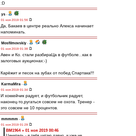
:D
ys
-
01 ноя 2019 01:56
Да, Бакаев в центре реально Алекса начинает
напоминать.
Mosfilmovskiy
-
01 ноя 2019 01:38
Авен и Ко. стали разбираЦа в футболе...как в
залоговых аукционах:-)
Карёжит и песок на зубах от побед Спартака!!!
KarmaMira
-
01 ноя 2019 01:34
И хоккейчик радует, и футбольчик радует,
наконец-то,ругаться совсем не охота. Тренер -
это совсем не 10 процентов.
mmmmm
-
01 ноя 2019 01:29
BM1964 » 01 ноя 2019 00:46
Ценитель - я тебя читаю давно, и уже не