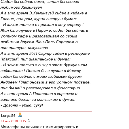
Сидел бы сейчас дома, читал бы своего
любимого Хемингуэя
А в это время Э.Хемингуэй сидел в кабаке в
Гаване, пил ром, курил сигару и думал:
- И зачем только я приехал в эту страну !
Жил бы я лучше в Париже, сидел бы сейчас в
уютном кафе и разговаривал со своим
любимым другом Жан-Поль Сартром о
литературе, искусстве.
А в это время Ж-П Сартр сидел в ресторане
"Максим", пил шампанское и думал:
- И зачем только я сижу в этом буржуазном
гадюшнике ! Поехал бы я лучше в Москву,
сидел бы сейчас с моим любимым другом
Андреем Платоновым в его уютном подвале,
пил бы чай и разговаривал о философии.
А в это время А.Платонов в кирзачах и
ватнике бежал за мальчиком и думал:
- Догоню - убью, суку!
Lorgal26
-
01 ноя 2019 01:27
Мямлефаны начинают мимикрировать и