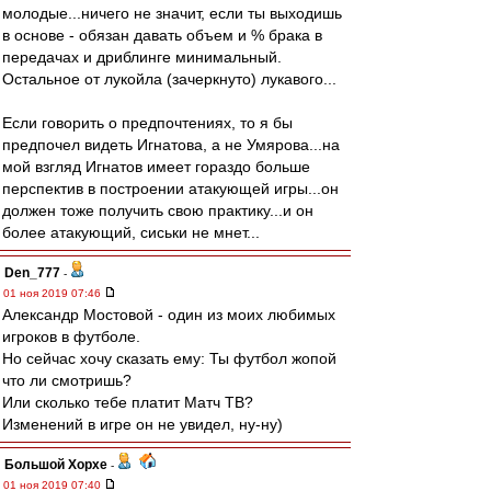
молодые...ничего не значит, если ты выходишь
в основе - обязан давать объем и % брака в
передачах и дриблинге минимальный.
Остальное от лукойла (зачеркнуто) лукавого...
Если говорить о предпочтениях, то я бы
предпочел видеть Игнатова, а не Умярова...на
мой взгляд Игнатов имеет гораздо больше
перспектив в построении атакующей игры...он
должен тоже получить свою практику...и он
более атакующий, сиськи не мнет...
Den_777
-
01 ноя 2019 07:46
Александр Мостовой - один из моих любимых
игроков в футболе.
Но сейчас хочу сказать ему: Ты футбол жопой
что ли смотришь?
Или сколько тебе платит Матч ТВ?
Изменений в игре он не увидел, ну-ну)
Большой Хорхе
-
01 ноя 2019 07:40