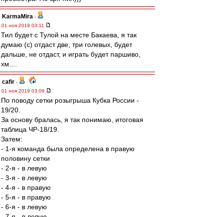
KarmaMira
-
01 ноя 2019 03:11
Тил будет с Тулой на месте Бакаева, я так
думаю (с) отдаст две, три голевых, будет
дальше, не отдаст, и играть будет паршиво,
хм....
cafir
-
01 ноя 2019 03:09
По поводу сетки розыгрыша Кубка России -
19/20.
За основу бралась, я так понимаю, итоговая
таблица ЧР-18/19.
Затем:
- 1-я команда была определена в правую
половину сетки
- 2-я - в левую
- 3-я - в левую
- 4-я - в правую
- 5-я - в правую
- 6-я - в левую
- 7-я - в левую