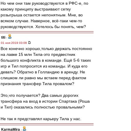
Но чем они там руководствуются в РФС-е, по
какому принципу выстраивают сетку
розыгрыша остается непонятным. Мне, во
всяком случае. Наверное, всё-таки чем-то
руководствуются. Хотелось бы понять, чем?
titi
-
01 ноя 2019 03:08
Все конечно хорошо,только держать постоянно
на лавке 15 млн Тила-это предвестник
большого конфликта в команде. Ещё 5-6 таких
игр и Тил попросится из команды. И куда его
девать? Обратно в Голландию в аренду. Не
слишком ли равно мы встаем перед фактом
признания трансфер Тила провалом?
Это,что получается? Два самых дорогих
трансфера на вход в истории Спартака (Роша
и Тил) оказались полностью провальными?
Не так я представлял карьеру Тила у нас.
KarmaMira
-