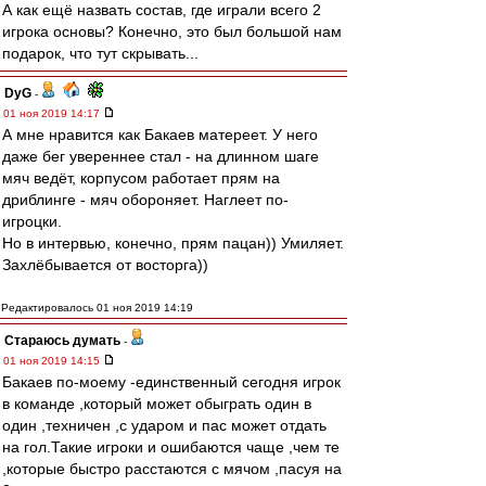
А как ещё назвать состав, где играли всего 2
игрока основы? Конечно, это был большой нам
подарок, что тут скрывать...
DyG
-
01 ноя 2019 14:17
А мне нравится как Бакаев матереет. У него
даже бег увереннее стал - на длинном шаге
мяч ведёт, корпусом работает прям на
дриблинге - мяч обороняет. Наглеет по-
игроцки.
Но в интервью, конечно, прям пацан)) Умиляет.
Захлёбывается от восторга))
Редактировалось 01 ноя 2019 14:19
Стараюсь думать
-
01 ноя 2019 14:15
Бакаев по-моему -единственный сегодня игрок
в команде ,который может обыграть один в
один ,техничен ,с ударом и пас может отдать
на гол.Такие игроки и ошибаются чаще ,чем те
,которые быстро расстаются с мячом ,пасуя на