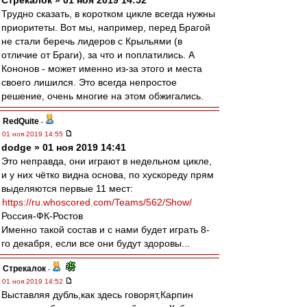
Стрекалок » 01 ноя 2019 14:52
Трудно сказать, в коротком цикле всегда нужны
приоритеты. Вот мы, например, перед Брагой
не стали беречь лидеров с Крыльями (в
отличие от Браги), за что и поплатились. А
Кононов - может именно из-за этого и места
своего лишился. Это всегда непростое
решение, очень многие на этом обжигались.
RedQuite
-
01 ноя 2019 14:55
dodge » 01 ноя 2019 14:41
Это неправда, они играют в недельном цикле,
и у них чётко видна основа, по хускореду прям
выделяются первые 11 мест:
https://ru.whoscored.com/Teams/562/Show/
Россия-ФК-Ростов
Именно такой состав и с нами будет играть 8-
го декабря, если все они будут здоровы...
Стрекалок
-
01 ноя 2019 14:52
Выставляя дубль,как здесь говорят,Карпин