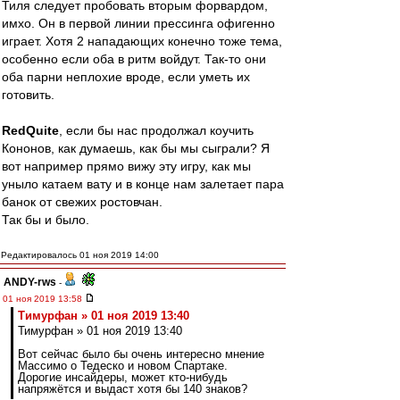
Тиля следует пробовать вторым форвардом,
имхо. Он в первой линии прессинга офигенно
играет. Хотя 2 нападающих конечно тоже тема,
особенно если оба в ритм войдут. Так-то они
оба парни неплохие вроде, если уметь их
готовить.
RedQuite
, если бы нас продолжал коучить
Кононов, как думаешь, как бы мы сыграли? Я
вот например прямо вижу эту игру, как мы
уныло катаем вату и в конце нам залетает пара
банок от свежих ростовчан.
Так бы и было.
Редактировалось 01 ноя 2019 14:00
ANDY-rws
-
01 ноя 2019 13:58
Тимурфан » 01 ноя 2019 13:40
Тимурфан » 01 ноя 2019 13:40
Вот сейчас было бы очень интересно мнение
Массимо о Тедеско и новом Спартаке.
Дорогие инсайдеры, может кто-нибудь
напряжётся и выдаст хотя бы 140 знаков?