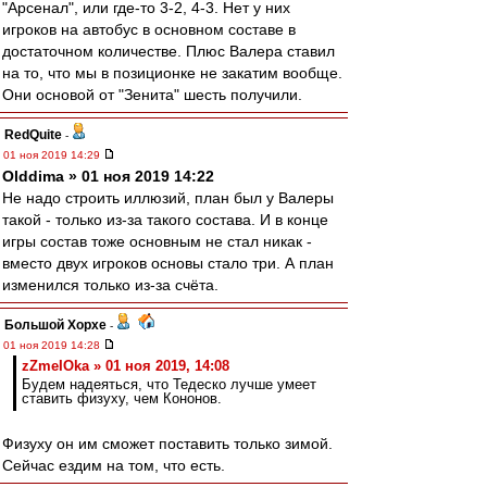
"Арсенал", или где-то 3-2, 4-3. Нет у них
игроков на автобус в основном составе в
достаточном количестве. Плюс Валера ставил
на то, что мы в позиционке не закатим вообще.
Они основой от "Зенита" шесть получили.
RedQuite
-
01 ноя 2019 14:29
Olddima » 01 ноя 2019 14:22
Не надо строить иллюзий, план был у Валеры
такой - только из-за такого состава. И в конце
игры состав тоже основным не стал никак -
вместо двух игроков основы стало три. А план
изменился только из-за счёта.
Большой Хорхе
-
01 ноя 2019 14:28
zZmeIOka » 01 ноя 2019, 14:08
Будем надеяться, что Тедеско лучше умеет
ставить физуху, чем Кононов.
Физуху он им сможет поставить только зимой.
Сейчас ездим на том, что есть.