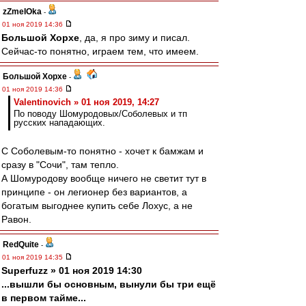
zZmeIOka
-
01 ноя 2019 14:36
Большой Хорхе
, да, я про зиму и писал.
Сейчас-то понятно, играем тем, что имеем.
Большой Хорхе
-
01 ноя 2019 14:36
Valentinovich » 01 ноя 2019, 14:27
По поводу Шомуродовых/Соболевых и тп
русских нападающих.
С Соболевым-то понятно - хочет к бамжам и
сразу в "Сочи", там тепло.
А Шомуродову вообще ничего не светит тут в
принципе - он легионер без вариантов, а
богатым выгоднее купить себе Лохус, а не
Равон.
RedQuite
-
01 ноя 2019 14:35
Superfuzz » 01 ноя 2019 14:30
...вышли бы основным, вынули бы три ещё
в первом тайме...