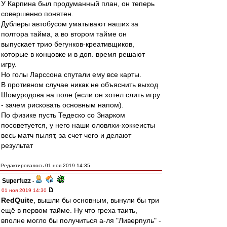
У Карпина был продуманный план, он теперь
совершенно понятен.
Дублеры автобусом уматывают наших за
полтора тайма, а во втором тайме он
выпускает трио бегунков-креативщиков,
которые в концовке и в доп. время решают
игру.
Но голы Ларссона спутали ему все карты.
В противном случае никак не объяснить выход
Шомуродова на поле (если он хотел слить игру
- зачем рисковать основным напом).
По физике пусть Тедеско со Знарком
посоветуется, у него наши оловяхи-хоккеисты
весь матч пылят, за счет чего и делают
результат
Редактировалось 01 ноя 2019 14:35
Superfuzz
-
01 ноя 2019 14:30
RedQuite
, вышли бы основным, вынули бы три
ещё в первом тайме. Ну что греха таить,
вполне могло бы получиться а-ля "Ливерпуль" -