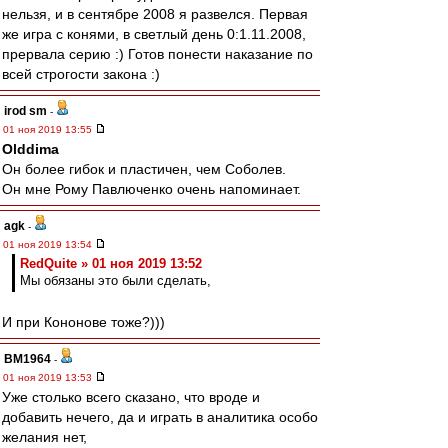
нельзя, и в сентябре 2008 я развелся. Первая
же игра с конями, в светлый день 0:1.11.2008,
прервала серию :) Готов понести наказание по
всей строгости закона :)
irod sm
-
01 ноя 2019 13:55
Olddima
Он более гибок и пластичен, чем Соболев.
Он мне Рому Павлюченко очень напоминает.
agk
-
01 ноя 2019 13:54
RedQuite » 01 ноя 2019 13:52
Мы обязаны это были сделать,
И при Кононове тоже?)))
BM1964
-
01 ноя 2019 13:53
Уже столько всего сказано, что вроде и
добавить нечего, да и играть в аналитика особо
желания нет,