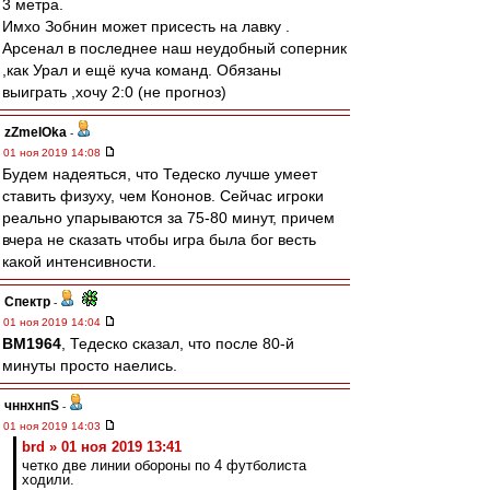
3 метра.
Имхо Зобнин может присесть на лавку .
Арсенал в последнее наш неудобный соперник
,как Урал и ещё куча команд. Обязаны
выиграть ,хочу 2:0 (не прогноз)
zZmeIOka
-
01 ноя 2019 14:08
Будем надеяться, что Тедеско лучше умеет
ставить физуху, чем Кононов. Сейчас игроки
реально упарываются за 75-80 минут, причем
вчера не сказать чтобы игра была бог весть
какой интенсивности.
Спектр
-
01 ноя 2019 14:04
BM1964
, Тедеско сказал, что после 80-й
минуты просто наелись.
чннхнпS
-
01 ноя 2019 14:03
brd » 01 ноя 2019 13:41
четко две линии обороны по 4 футболиста
ходили.