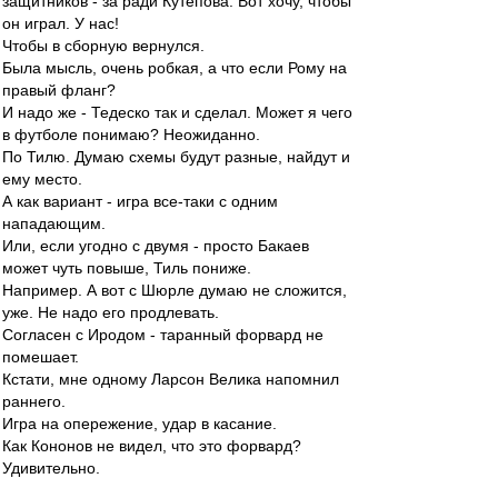
защитников - за ради Кутепова. Вот хочу, чтобы
он играл. У нас!
Чтобы в сборную вернулся.
Была мысль, очень робкая, а что если Рому на
правый фланг?
И надо же - Тедеско так и сделал. Может я чего
в футболе понимаю? Неожиданно.
По Тилю. Думаю схемы будут разные, найдут и
ему место.
А как вариант - игра все-таки с одним
нападающим.
Или, если угодно с двумя - просто Бакаев
может чуть повыше, Тиль пониже.
Например. А вот с Шюрле думаю не сложится,
уже. Не надо его продлевать.
Согласен с Иродом - таранный форвард не
помешает.
Кстати, мне одному Ларсон Велика напомнил
раннего.
Игра на опережение, удар в касание.
Как Кононов не видел, что это форвард?
Удивительно.