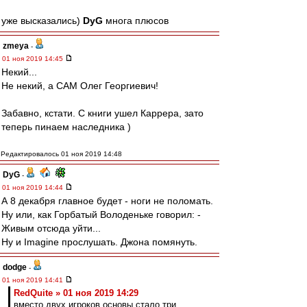
уже высказались)
DyG
многа плюсов
zmeya
-
01 ноя 2019 14:45
Некий...
Не некий, а САМ Олег Георгиевич!
Забавно, кстати. С книги ушел Каррера, зато
теперь пинаем наследника )
Редактировалось 01 ноя 2019 14:48
DyG
-
01 ноя 2019 14:44
А 8 декабря главное будет - ноги не поломать.
Ну или, как Горбатый Володеньке говорил: -
Живым отсюда уйти...
Ну и Imagine прослушать. Джона помянуть.
dodge
-
01 ноя 2019 14:41
RedQuite » 01 ноя 2019 14:29
вместо двух игроков основы стало три.