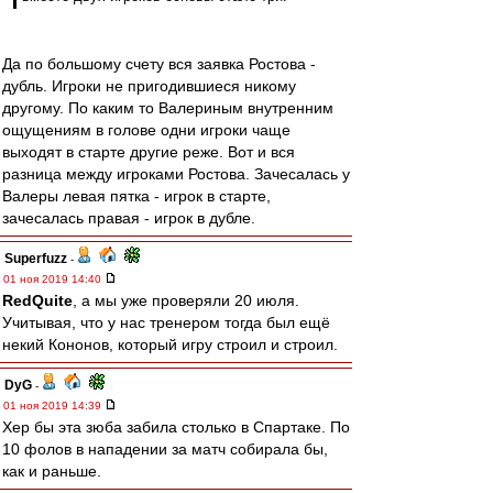
Да по большому счету вся заявка Ростова -
дубль. Игроки не пригодившиеся никому
другому. По каким то Валериным внутренним
ощущениям в голове одни игроки чаще
выходят в старте другие реже. Вот и вся
разница между игроками Ростова. Зачесалась у
Валеры левая пятка - игрок в старте,
зачесалась правая - игрок в дубле.
Superfuzz
-
01 ноя 2019 14:40
RedQuite
, а мы уже проверяли 20 июля.
Учитывая, что у нас тренером тогда был ещё
некий Кононов, который игру строил и строил.
DyG
-
01 ноя 2019 14:39
Хер бы эта зюба забила столько в Спартаке. По
10 фолов в нападении за матч собирала бы,
как и раньше.