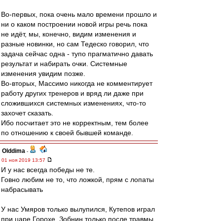
Во-первых, пока очень мало времени прошло и
ни о каком построении новой игры речь пока
не идёт, мы, конечно, видим изменения и
разные новинки, но сам Тедеско говорил, что
задача сейчас одна - тупо прагматично давать
результат и набирать очки. Системные
изменения увидим позже.
Во-вторых, Массимо никогда не комментирует
работу других тренеров и вряд ли даже при
сложившихся системных изменениях, что-то
захочет сказать.
Ибо посчитает это не корректным, тем более
по отношению к своей бывшей команде.
Olddima
-
01 ноя 2019 13:57
И у нас всегда победы не те.
Говно любим не то, что ложкой, прям с лопаты
набрасывать
У нас Умяров только вылупился, Кутепов играл
при царе Горохе, Зобнин только после травмы,