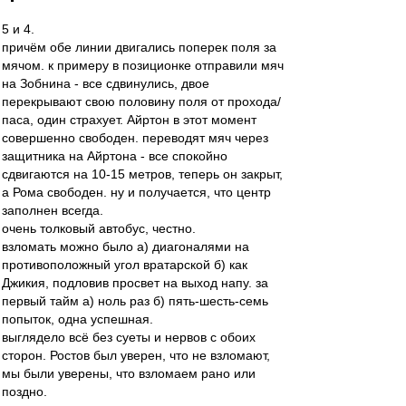
5 и 4.
причём обе линии двигались поперек поля за
мячом. к примеру в позиционке отправили мяч
на Зобнина - все сдвинулись, двое
перекрывают свою половину поля от прохода/
паса, один страхует. Айртон в этот момент
совершенно свободен. переводят мяч через
защитника на Айртона - все спокойно
сдвигаются на 10-15 метров, теперь он закрыт,
а Рома свободен. ну и получается, что центр
заполнен всегда.
очень толковый автобус, честно.
взломать можно было а) диагоналями на
противоположный угол вратарской б) как
Джикия, подловив просвет на выход напу. за
первый тайм а) ноль раз б) пять-шесть-семь
попыток, одна успешная.
выглядело всё без суеты и нервов с обоих
сторон. Ростов был уверен, что не взломают,
мы были уверены, что взломаем рано или
поздно.