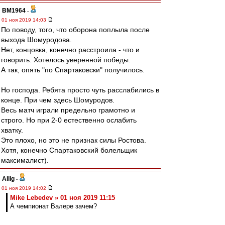
BM1964
-
01 ноя 2019 14:03
По поводу, того, что оборона поплыла после
выхода Шомуродова.
Нет, концовка, конечно расстроила - что и
говорить. Хотелось уверенной победы.
А так, опять "по Спартаковски" получилось.
Но господа. Ребята просто чуть расслабились в
конце. При чем здесь Шомуродов.
Весь матч играли предельно грамотно и
строго. Но при 2-0 естественно ослабить
хватку.
Это плохо, но это не признак силы Ростова.
Хотя, конечно Спартаковский болельщик
максималист).
Allig
-
01 ноя 2019 14:02
Mike Lebedev » 01 ноя 2019 11:15
А чемпионат Валере зачем?