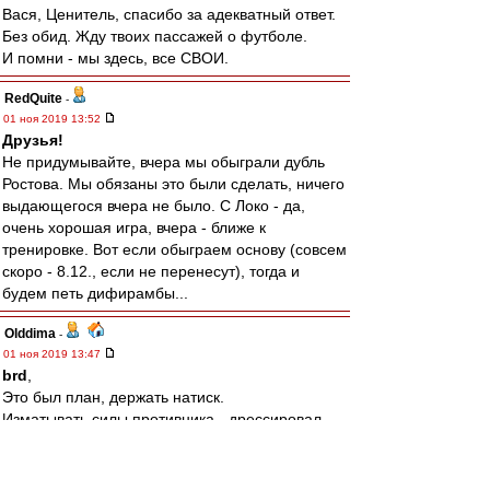
Вася, Ценитель, спасибо за адекватный ответ.
Без обид. Жду твоих пассажей о футболе.
И помни - мы здесь, все СВОИ.
RedQuite
-
01 ноя 2019 13:52
Друзья!
Не придумывайте, вчера мы обыграли дубль
Ростова. Мы обязаны это были сделать, ничего
выдающегося вчера не было. С Локо - да,
очень хорошая игра, вчера - ближе к
тренировке. Вот если обыграем основу (совсем
скоро - 8.12., если не перенесут), тогда и
будем петь дифирамбы...
Olddima
-
01 ноя 2019 13:47
brd
,
Это был план, держать натиск.
Изматывать силы противника - дрессировал
неделю.
Наши немного просели после выхода свежих