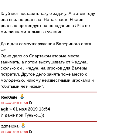
Клуб мог поставить такую задачу. А в этом году
она вполне реальна. Не так часто Ростов
реально претендует на попадание в ЛЧ с ее
миллионами только за участие.
Да и для самоутверждения Валериного опять
же...
Одно дело со Спартаком вторые места
занимать, а потом выслушивать от Федуна,
сколько он , Федун, на игроков для Валеры
потратил. Другое дело занять тоже место с
молодежью, никому неизвестными игроками и
"сбитыми летчиками".
RedQuite
-
01 ноя 2019 13:58
agk » 01 ноя 2019 13:54
И даже при Гунько...))
zZmeIOka
-
01 ноя 2019 13:58