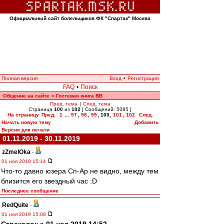
Официальный сайт болельщиков ФК "Спартак" Москва
Полная версия
Вход
•
Регистрация
FAQ
•
Поиск
Общение на сайте
Гостевая книга ВВ
»
Пред. тема
|
След. тема
Страница
100
из
102
[ Сообщений: 5085 ]
На страницу
Пред.
1
...
97
,
98
,
99
,
100
,
101
,
102
След.
Начать новую тему
Добавить
Версия для печати
01.11.2019 - 30.11.2019
zZmeIOka
-
01 ноя 2019 15:14
Что-то давно юзера Сп-Ар не видно, между тем
близится его звездный час :D
Последнее сообщение
RedQuite
-
01 ноя 2019 15:08