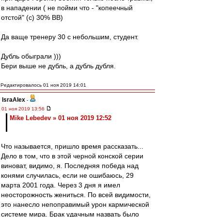
в нападении ( не пойми что - "копеечный
отстой" (с) 30% ВВ)
Да ваще тренеру 30 с небольшим, студент.
Дубль обыграли )))
Бери выше не дубль, а дубль дубля.
Редактировалось 01 ноя 2019 14:01
IsraAlex
-
01 ноя 2019 13:56
Mike Lebedev » 01 ноя 2019 12:52
Что называется, пришло время рассказать...
Дело в том, что в этой черной конской серии
виноват, видимо, я. Последняя победа над
конями случилась, если не ошибаюсь, 29
марта 2001 года. Через 3 дня я имел
неосторожность жениться. По всей видимости,
это нанесло непоправимый урон кармической
системе мира. Брак удачным назвать было