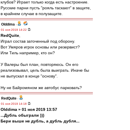
клубов? Играет только когда есть настроение.
Русские парни пусть "рояль таскают" в защите,
в крайнем случае в полузащите.
Olddima
-
01 ноя 2019 14:22
RedQuite
,
Играл состав заточенный под оборону.
Вот Умяров игрок основы или резервист?
Или Тиль например, кто он?
У Валеры был план, повторяюсь. Он его
реализовывал, цель была выиграть. Иначе бы
не выпускал в конце "основу".
Ну не Байромяном же автобус парковать?
RedQuite
-
01 ноя 2019 14:18
Olddima » 01 ноя 2019 13:57
...Дубль обыграли )))
Бери выше не дубль, а дубль дубля...