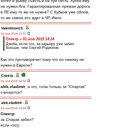
хотел и рыбку съесть и на хуй сесть. Кубок ему
не нужен.Ага. Гарантированная прямая дорога
в ЛЕ ему то же не нужна? С Кубком уже облом,
то же самое его ждет в ЧР. Имхо.
Valentinovich
-
01 ноя 2019 14:51
Спектр » 01 ноя 2019 14:34
Дзюба, если что, за карьеру уже забил
больше, чем Сергей Родионов.
Как это противоречит тому что он никому не
нужен в Европе?
Спектр
-
01 ноя 2019 14:50
alek.vladimir
, а что, голы только за "Спартак"
считаются?
alek.vladimir
-
01 ноя 2019 14:46
Спектр
за Спарак забил?
если что))