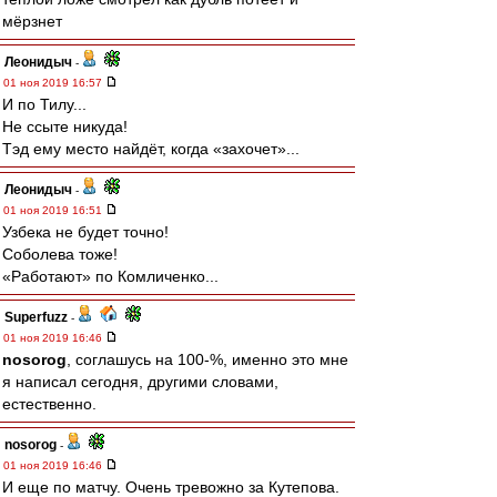
мёрзнет
Леонидыч
-
01 ноя 2019 16:57
И по Тилу...
Не ссыте никуда!
Тэд ему место найдёт, когда «захочет»...
Леонидыч
-
01 ноя 2019 16:51
Узбека не будет точно!
Соболева тоже!
«Работают» по Комличенко...
Superfuzz
-
01 ноя 2019 16:46
nosorog
, соглашусь на 100-%, именно это мне
я написал сегодня, другими словами,
естественно.
nosorog
-
01 ноя 2019 16:46
И еще по матчу. Очень тревожно за Кутепова.