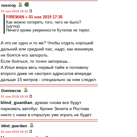
nosorog
-
01 ноя 2019 19:32
FIREMAN » 01 ноя 2019 17:30
Как можно потерять того, чего не было?
(шутка)
Ничего кроме уверенности Кутепов не терял.
А это не одно и то же? Чтобы отдать хороший
дальний или средний пас, надо, как минимум,
не боятся его запороть.
Если бояться, то точно запорешь...
А Илья вчера весь первый тайм и половину
второго даже не смотрел адресатов впереди
дальше 15 метров - специально за ним следил.
Dominecne
-
01 ноя 2019 19:19
blind_guardian
, думаю снова все будут
парковать автобус. Кроме Зенита и Ростова
никто с нами в открытую уже играть не будет
blind_guardian
-
01 ноя 2019 19:10