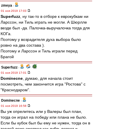
zmeya
-
01 ноя 2019 17:03
Superfuzz
, ну так-то в отборе к еврокубкам ни
Ларссон, ни Тиль играть не могли. А Шюрлле
везде был -да. Палочка-выручалочка тогда для
КОГа.
Поэтому у возрадителя духа выбора было
ровно на два состава ).
Поэтому и Ларссон и Тиль играли перед
Брагой
Superfuzz
-
01 ноя 2019 17:01
Dominecne
, думаю, для начала стоит
посмотреть, чем закончится игра "Ростова" с
"Краснодаром".
Dominecne
-
01 ноя 2019 16:58
Вы уж опрелитесь или у Валеры был план,
тогда он играл на победу или плана не было.
Если бы кубок был бы ему не нужен, тогда он в
теплой ложе смотрел как дубль потеет и