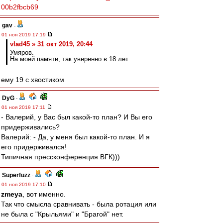
00b2fbcb69
gav
-
01 ноя 2019 17:19
vlad45 » 31 окт 2019, 20:44
Умяров.
На моей памяти, так уверенно в 18 лет
ему 19 с хвостиком
DyG
-
01 ноя 2019 17:11
- Валерий, у Вас был какой-то план? И Вы его
придерживались?
Валерий: - Да, у меня был какой-то план. И я
его придерживался!
Типичная прессконференция ВГК)))
Superfuzz
-
01 ноя 2019 17:10
zmeya
, вот именно.
Так что смысла сравнивать - была ротация или
не была с "Крыльями" и "Брагой" нет.