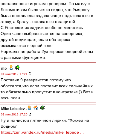
поставленные игрокам тренером. По матчу с
Локомотивам было четко видно, что Умярову
была поставлена задача чаще подключаться в
атаку, а Кралу - оставаться с защитой.
С Ростовом их задачи особо не менялись.
Один чаще выбрасывается на соперника,
другой подчищает, если оба игрока
оказываются в одной зоне.
Нормальная работа 2ух игроков опорной зоны
с разными функциями.
mp
-
01 ноя 2019 17:21
Поставил 9 резервистов потому что
обоссался,что если поставит всех сильнейших
то обязательно пропустит в контратаке.)) Вот и
весь план.
Mike Lebedev
-
01 ноя 2019 17:20
Ну и из чистой пятничной лирики. "Хоккей на
Водном"
https://zen.yandex.ru/media/mike_lebede ...