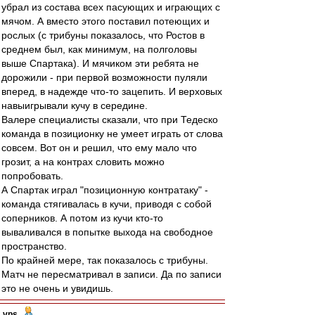
убрал из состава всех пасующих и играющих с
мячом. А вместо этого поставил потеющих и
рослых (с трибуны показалось, что Ростов в
среднем был, как минимум, на полголовы
выше Спартака). И мячиком эти ребята не
дорожили - при первой возможности пуляли
вперед, в надежде что-то зацепить. И верховых
навыигрывали кучу в середине.
Валере специалисты сказали, что при Тедеско
команда в позиционку не умеет играть от слова
совсем. Вот он и решил, что ему мало что
грозит, а на контрах словить можно
попробовать.
А Спартак играл "позиционную контратаку" -
команда стягивалась в кучи, приводя с собой
соперников. А потом из кучи кто-то
вываливался в попытке выхода на свободное
пространство.
По крайней мере, так показалось с трибуны.
Матч не пересматривал в записи. Да по записи
это не очень и увидишь.
vps
-