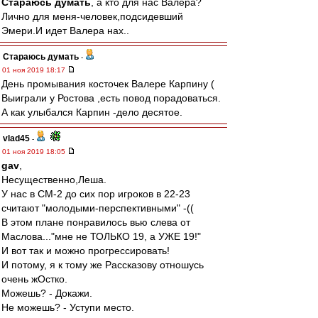
Стараюсь думать
, а кто для нас Валера?
Лично для меня-человек,подсидевший
Эмери.И идет Валера нах..
Стараюсь думать
-
01 ноя 2019 18:17
День промывания косточек Валере Карпину (
Выиграли у Ростова ,есть повод порадоваться.
А как улыбался Карпин -дело десятое.
vlad45
-
01 ноя 2019 18:05
gav
,
Несущественно,Леша.
У нас в СМ-2 до сих пор игроков в 22-23
считают "молодыми-перспективными" -((
В этом плане понравилось вью слева от
Маслова..."мне не ТОЛЬКО 19, а УЖЕ 19!"
И вот так и можно прогрессировать!
И потому, я к тому же Рассказову отношусь
очень жОстко.
Можешь? - Докажи.
Не можешь? - Уступи место.