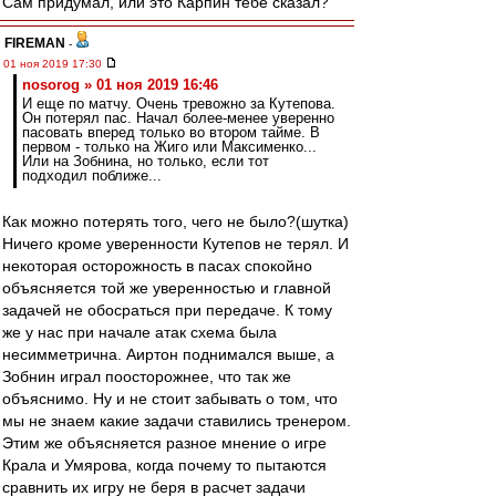
Сам придумал, или это Карпин тебе сказал?
FIREMAN
-
01 ноя 2019 17:30
nosorog » 01 ноя 2019 16:46
И еще по матчу. Очень тревожно за Кутепова.
Он потерял пас. Начал более-менее уверенно
пасовать вперед только во втором тайме. В
первом - только на Жиго или Максименко...
Или на Зобнина, но только, если тот
подходил поближе...
Как можно потерять того, чего не было?(шутка)
Ничего кроме уверенности Кутепов не терял. И
некоторая осторожность в пасах спокойно
объясняется той же уверенностью и главной
задачей не обосраться при передаче. К тому
же у нас при начале атак схема была
несимметрична. Аиртон поднимался выше, а
Зобнин играл поосторожнее, что так же
объяснимо. Ну и не стоит забывать о том, что
мы не знаем какие задачи ставились тренером.
Этим же объясняется разное мнение о игре
Крала и Умярова, когда почему то пытаются
сравнить их игру не беря в расчет задачи