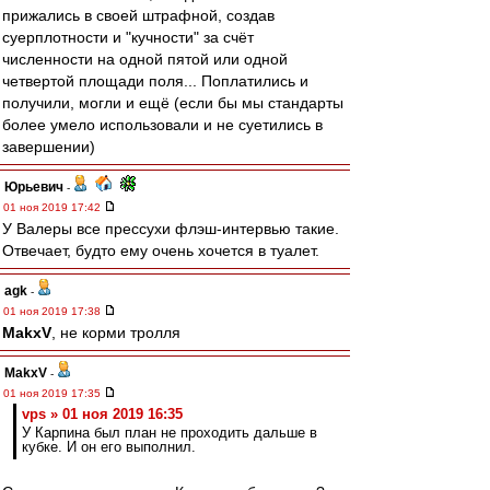
прижались в своей штрафной, создав
суерплотности и "кучности" за счёт
численности на одной пятой или одной
четвертой площади поля... Поплатились и
получили, могли и ещё (если бы мы стандарты
более умело использовали и не суетились в
завершении)
Юрьевич
-
01 ноя 2019 17:42
У Валеры все прессухи флэш-интервью такие.
Отвечает, будто ему очень хочется в туалет.
agk
-
01 ноя 2019 17:38
MakxV
, не корми тролля
MakxV
-
01 ноя 2019 17:35
vps » 01 ноя 2019 16:35
У Карпина был план не проходить дальше в
кубке. И он его выполнил.