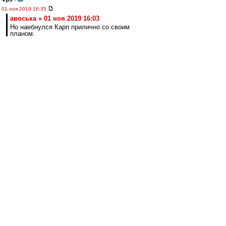
01 ноя 2019 16:35
авоська » 01 ноя 2019 16:03
Но наебнулся Карп прилично со своим
планом.
У Карпина был план не проходить дальше в
кубке. И он его выполнил.
авоська
-
01 ноя 2019 16:31
cafir
,
Матьиженщине был адресован первый абзац.
Всё остальное в массы,в том числе и
тебе,Серёг)
cafir
-
01 ноя 2019 16:28
# авоська » 01 ноя 2019 16:03
------------------
Что ж ты в разговоре с матьиженщиной
инфернальную лексику используешь.
Нехорошо это...