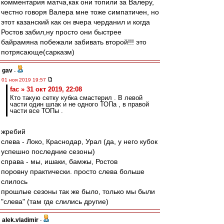
комментария матча,как они топили за Валеру,
честно говоря Валера мне тоже симпатичен, но
этот казанский как он вчера черданил и когда
Ростов забил,ну просто они быстрее
байрамяна побежали забивать второй!!! это
потрясающе(сарказм)
gav
-
01 ноя 2019 19:57
fac » 31 окт 2019, 22:08
Кто такую сетку кубка смастерил . В левой
части один шлак и не одного ТОПа , в правой
части все ТОПы .
жребий
слева - Локо, Краснодар, Урал (да, у него кубок
успешно последние сезоны)
справа - мы, ишаки, бамжы, Ростов
поровну практически. просто слева больше
слилось
прошлые сезоны так же было, только мы были
"слева" (там где слились другие)
alek.vladimir
-