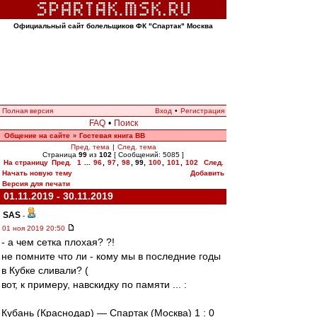
Официальный сайт болельщиков ФК "Спартак" Москва
Полная версия
Вход
•
Регистрация
FAQ
•
Поиск
Общение на сайте
Гостевая книга ВВ
»
Пред. тема
|
След. тема
Страница
99
из
102
[ Сообщений: 5085 ]
На страницу
Пред.
1
...
96
,
97
,
98
,
99
,
100
,
101
,
102
След.
Начать новую тему
Добавить
Версия для печати
01.11.2019 - 30.11.2019
SAS
-
01 ноя 2019 20:50
- а чем сетка плохая? ?!
не помните что ли - кому мы в последние годы
в Кубке сливали? (
вот, к примеру, навскидку по памяти ... :
Кубань (Краснодар) — Спартак (Москва) 1 : 0