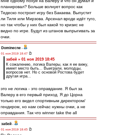
Мне одному похуй на Валеру и что он думал и
планировал? Больше волнует вопрос как
Тедеско построит игру без Бакаева. Выпустит
ли Тиля или Мирзова. Арсенал вроде идёт туго,
но так чтобы у них был какой то кризис не
видно по игре. Будут из штанов выпрыгивать за
очки.
Dominecne
-
01 ноя 2019 18:47
забей » 01 ноя 2019 18:45
К сожалению, логика Валеры, как я ее вижу,
имеет место быть... Выиграли, молодцы,
вопросов нет. Но с основой Ростова будет
другая игра...
это не логика - это оправдание. Я был за
Валеру в его первый приход. Я до Цорна
только его видел спортивным директором/
гендиром, но нам сейчас нужны очки, а не
оправдания. Так что winner take the all
забей
-
01 ноя 2019 18:45