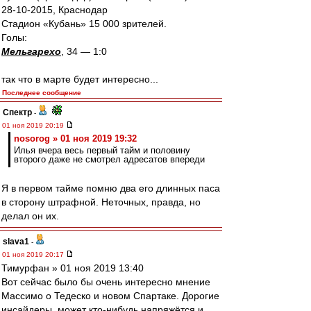
28-10-2015, Краснодар
Стадион «Кубань» 15 000 зрителей.
Голы:
Мельгарехо
, 34 — 1:0
так что в марте будет интересно...
Последнее сообщение
Спектр
-
01 ноя 2019 20:19
nosorog » 01 ноя 2019 19:32
Илья вчера весь первый тайм и половину
второго даже не смотрел адресатов впереди
Я в первом тайме помню два его длинных паса
в сторону штрафной. Неточных, правда, но
делал он их.
slava1
-
01 ноя 2019 20:17
Тимурфан » 01 ноя 2019 13:40
Вот сейчас было бы очень интересно мнение
Массимо о Тедеско и новом Спартаке. Дорогие
инсайдеры, может кто-нибудь напряжётся и