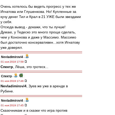
Очень хотелось бы видеть прогресс у тех же
Игнатова или Глушенкова. Но! Купленные за
кучу денег Тил и Крал в 21 УЖЕ были звездами
у себя.
Отсюда вывод - докажи, что ты лучше!
Думаю, у Тедеско это много проще сделать,
чем у Кононова и даже у Массимо. Массимо
был достаточно консервативен...хотя Игнатову
уже доверял.
Nevladimirovi4
-
01 ноя 2019 17:59
Спектр
, Лёша, это гротеск...
Спектр
-
01 ноя 2019 17:46
Nevladimirovi4
, Зуев же уже в аренде в
Рубине.
Nevladimirovi4
-
01 ноя 2019 17:45
Сказочникам и в сказки что игра против