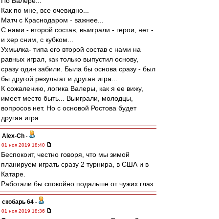
По Валере...
Как по мне, все очевидно...
Матч с Краснодаром - важнее...
С нами - второй состав, выиграли - герои, нет -
и хер сним, с кубком...
Ухмылка- типа его второй состав с нами на
равных играл, как только выпустил основу,
сразу один забили. Была бы основа сразу - был
бы другой результат и другая игра...
К сожалению, логика Валеры, как я ее вижу,
имеет место быть... Выиграли, молодцы,
вопросов нет. Но с основой Ростова будет
другая игра...
Alex-Ch
-
01 ноя 2019 18:40
Беспокоит, честно говоря, что мы зимой
планируем играть сразу 2 турнира, в США и в
Катаре.
Работали бы спокойно подальше от чужих глаз.
скобарь 64
-
01 ноя 2019 18:36