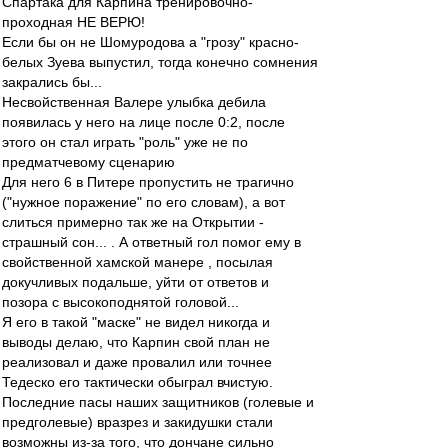
Спартака для Карпина тренировочно-
проходная НЕ ВЕРЮ!
Если бы он не Шомуродова а "грозу" красно-
белых Зуева выпустил, тогда конечно сомнения
закрались бы...
Несвойственная Валере улыбка дебила
появилась у него на лице после 0:2, после
этого он стал играть "роль" уже не по
предматчевому сценарию
Для него 6 в Питере пропустить не трагично
("нужное поражение" по его словам), а вот
слиться примерно так же на Открытии -
страшный сон... . А ответный гол помог ему в
свойственной хамской манере , посылая
докучливых подальше, уйти от ответов и
позора с высокоподнятой головой...
Я его в такой "маске" не видел никогда и
выводы делаю, что Карпин свой план не
реализовал и даже провалил или точнее
Тедеско его тактически обыграл вчистую.
Последние пасы наших защитников (голевые и
предголевые) вразрез и закидушки стали
возможны из-за того, что дончане сильно