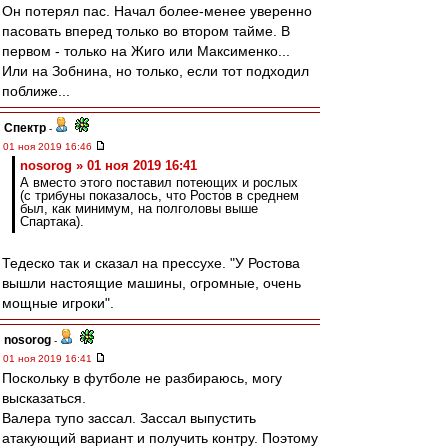
Он потерял пас. Начал более-менее уверенно
пасовать вперед только во втором тайме. В
первом - только на Жиго или Максименко...
Или на Зобнина, но только, если тот подходил
поближе...
Спектр
-
01 ноя 2019 16:46
nosorog » 01 ноя 2019 16:41
А вместо этого поставил потеющих и рослых
(с трибуны показалось, что Ростов в среднем
был, как минимум, на полголовы выше
Спартака).
Тедеско так и сказал на прессухе. "У Ростова
вышли настоящие машины, огромные, очень
мощные игроки".
nosorog
-
01 ноя 2019 16:41
Поскольку в футболе не разбираюсь, могу
высказаться.
Валера тупо зассал. Зассал выпустить
атакующий вариант и получить контру. Поэтому