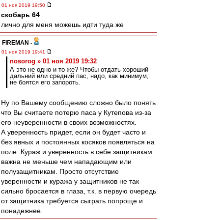
01 ноя 2019 19:50
скобарь 64
лично для меня можешь идти туда же
FIREMAN
-
01 ноя 2019 19:41
nosorog » 01 ноя 2019 19:32
А это не одно и то же? Чтобы отдать хороший
дальний или средний пас, надо, как минимум,
не боятся его запороть.
Ну по Вашему сообщению сложно было понять
что Вы считаете потерю паса у Кутепова из-за
его неуверенности в своих возможностях.
А уверенность придет, если он будет часто и
без явных и постоянных косяков появляться на
поле. Кураж и уверенность в себе защитникам
важна не меньше чем нападающим или
полузащитникам. Просто отсутствие
уверенности и куража у защитников не так
сильно бросается в глаза, т.к. в первую очередь
от защитника требуется сыграть попроще и
понадежнее.