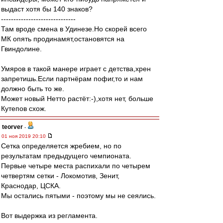
выдаст хотя бы 140 знаков?
------------------------------
Там вроде смена в Удинезе.Но скорей всего
МК опять продинамят,остановятся на
Гвиндолине.
Умяров в такой манере играет с детства,хрен
запретишь.Если партнёрам пофиг,то и нам
должно быть то же.
Может новый Нетто растёт:-),хотя нет, больше
Кутепов схож.
teorver
-
01 ноя 2019 20:10
Сетка определяется жребием, но по
результатам предыдущего чемпионата.
Первые четыре места распихали по четырем
четвертям сетки - Локомотив, Зенит,
Краснодар, ЦСКА.
Мы остались пятыми - поэтому мы не сеялись.
Вот выдержка из регламента.