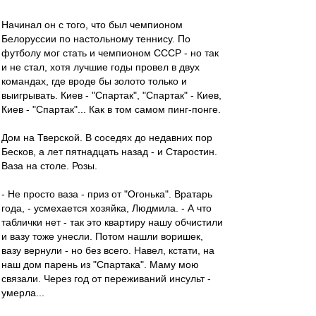
Начинал он с того, что был чемпионом
Белоруссии по настольному теннису. По
футболу мог стать и чемпионом СССР - но так
и не стал, хотя лучшие годы провел в двух
командах, где вроде бы золото только и
выигрывать. Киев - "Спартак", "Спартак" - Киев,
Киев - "Спартак"... Как в том самом пинг-понге.
Дом на Тверской. В соседях до недавних пор
Бесков, а лет пятнадцать назад - и Старостин.
Ваза на столе. Розы.
- Не просто ваза - приз от "Огонька". Вратарь
года, - усмехается хозяйка, Людмила. - А что
таблички нет - так это квартиру нашу обчистили
и вазу тоже унесли. Потом нашли воришек,
вазу вернули - но без всего. Навел, кстати, на
наш дом парень из "Спартака". Маму мою
связали. Через год от переживаний инсульт -
умерла...