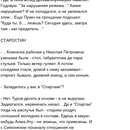
Годовую. "За нарушения режима..." Какие
нарушения? И не попадался, и не увлекался
этим... Еще Пузач на прощание подошел:
"Куда ты, б..., лезешь? Сегодня здесь, завтра
там - как предатель..."
СТАРОСТИН
- ...Комнатка рабочая у Николая Петровича
узенькая была - стол, табуреточка да пара
стульев. Только ветер гуляет. А потом
соседями стали, домой к нему захаживал -
откроет, бывало, древний комод, а там коньяк.
- Заладилось у вас в "Спартаке"?
- Нет. Туров десять в основе - и не выручаю.
Задергался, нервничать начал... Да и "Спартак"
тогда на распутье был - старики уходят,
сплошной молодняк в составе. Едешь в какую-
нибудь Алма-Ату - не знаешь, что привезешь. И
с Симоняном поначалу отношения не