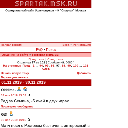
Официальный сайт болельщиков ФК "Спартак" Москва
Полная версия
Вход
•
Регистрация
FAQ
•
Поиск
Общение на сайте
Гостевая книга ВВ
»
Пред. тема
|
След. тема
Страница
97
из
102
[ Сообщений: 5085 ]
На страницу
Пред.
1
...
94
,
95
,
96
,
97
,
98
,
99
,
100
...
102
След.
Начать новую тему
Добавить
Версия для печати
01.11.2019 - 30.11.2019
Olddima
-
02 ноя 2019 15:52
Рад за Семина, -5 очей в двух играх
Последнее сообщение
Gt3
-
02 ноя 2019 15:49
Матч посл с Ростовом был очень интересный в