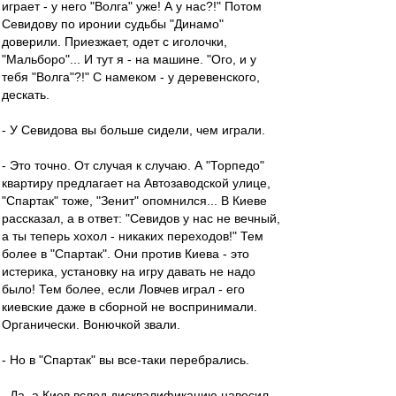
играет - у него "Волга" уже! А у нас?!" Потом
Севидову по иронии судьбы "Динамо"
доверили. Приезжает, одет с иголочки,
"Мальборо"... И тут я - на машине. "Ого, и у
тебя "Волга"?!" С намеком - у деревенского,
дескать.
- У Севидова вы больше сидели, чем играли.
- Это точно. От случая к случаю. А "Торпедо"
квартиру предлагает на Автозаводской улице,
"Спартак" тоже, "Зенит" опомнился... В Киеве
рассказал, а в ответ: "Севидов у нас не вечный,
а ты теперь хохол - никаких переходов!" Тем
более в "Спартак". Они против Киева - это
истерика, установку на игру давать не надо
было! Тем более, если Ловчев играл - его
киевские даже в сборной не воспринимали.
Органически. Вонючкой звали.
- Но в "Спартак" вы все-таки перебрались.
- Да, а Киев вслед дисквалификацию навесил.