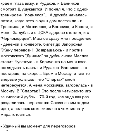
краем глаза вижу, и Рудаков, и Банников
смотрят. Шушукаются. И понял я, что с одной
тренировки "поднялся"... А дружба началась
потом, когда всех в один дом поселили - и
Трошкина, и Матвиенко, и Боговика, и Кощея, и
меня. За дубль и с ЦСКА здорово отстоял, и с
"Черноморцем". Маслов сразу мне поощрение
- денежки в конверте, билет до Запорожья:
"Жену перевози!" Возвращаюсь - и против
московского "Динамо" за дубль снова Маслов
ставит. Чувствую - и Кириченко на меня косо
поглядывать начал, и Рудаков. Банников - тот
постарше, на сходе... Едем в Москву, и там-то
впервые услышал, что "Спартак" мной
интересуется. А жена москвичка, загорелась - в
Москву! В "Спартак"! Это после четырех-то игр
за киевский дубль... 70-й год, команда как раз
разделилась: первенство Союза своим ходом
идет, а человек семь киевлян к чемпионату
мира готовятся.
- Удачный вы момент для переговоров