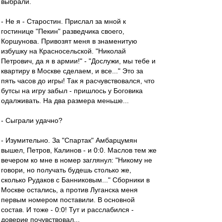
выбрали.
- Не я - Старостин. Прислал за мной к
гостинице "Пекин" разведчика своего,
Коршунова. Привозят меня в знаменитую
избушку на Красносельской. "Николай
Петрович, да я в армии!" - "Дослужи, мы тебе и
квартиру в Москве сделаем, и все..." Это за
пять часов до игры! Так я расчувствовался, что
бутсы на игру забыл - пришлось у Боговика
одалживать. На два размера меньше...
- Сыграли удачно?
- Изумительно. За "Спартак" Амбарцумян
вышел, Петров, Калинов - и 0:0. Маслов тем же
вечером ко мне в номер заглянул: "Никому не
говори, но получать будешь столько же,
сколько Рудаков с Банниковым..." Сборники в
Москве остались, а против Луганска меня
первым номером поставили. В основной
состав. И тоже - 0:0! Тут и расслабился -
доверие почувствовал...