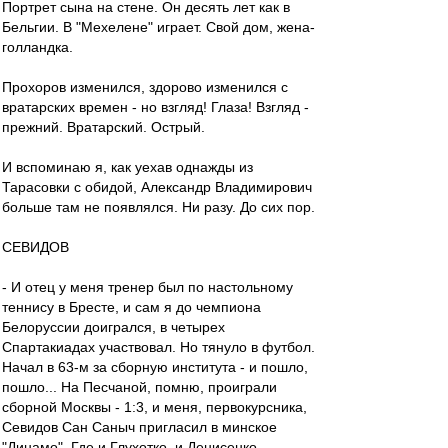
Портрет сына на стене. Он десять лет как в
Бельгии. В "Мехелене" играет. Свой дом, жена-
голландка.
Прохоров изменился, здорово изменился с
вратарских времен - но взгляд! Глаза! Взгляд -
прежний. Вратарский. Острый.
И вспоминаю я, как уехав однажды из
Тарасовки с обидой, Александр Владимирович
больше там не появлялся. Ни разу. До сих пор.
СЕВИДОВ
- И отец у меня тренер был по настольному
теннису в Бресте, и сам я до чемпиона
Белоруссии доигрался, в четырех
Спартакиадах участвовал. Но тянуло в футбол.
Начал в 63-м за сборную института - и пошло,
пошло... На Песчаной, помню, проиграли
сборной Москвы - 1:3, и меня, первокурсника,
Севидов Сан Саныч пригласил в минское
"Динамо". Где и Глухотко, и Денисенко -