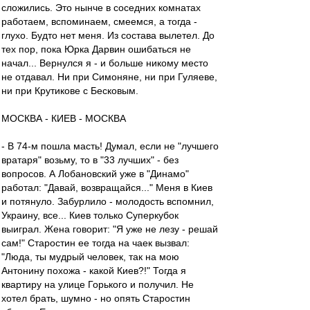
сложились. Это нынче в соседних комнатах
работаем, вспоминаем, смеемся, а тогда -
глухо. Будто нет меня. Из состава вылетел. До
тех пор, пока Юрка Дарвин ошибаться не
начал... Вернулся я - и больше никому место
не отдавал. Ни при Симоняне, ни при Гуляеве,
ни при Крутикове с Бесковым.
МОСКВА - КИЕВ - МОСКВА
- В 74-м пошла масть! Думал, если не "лучшего
вратаря" возьму, то в "33 лучших" - без
вопросов. А Лобановский уже в "Динамо"
работал: "Давай, возвращайся..." Меня в Киев
и потянуло. Забурлило - молодость вспомнил,
Украину, все... Киев только Суперкубок
выиграл. Жена говорит: "Я уже не лезу - решай
сам!" Старостин ее тогда на чаек вызвал:
"Люда, ты мудрый человек, так на мою
Антонину похожа - какой Киев?!" Тогда я
квартиру на улице Горького и получил. Не
хотел брать, шумно - но опять Старостин