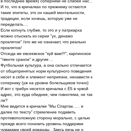
в последнее время) соперники не слабее нас...
И то, что в кричалках по прежнему остаются
такие эпитеты, это он нашей ментальности,
традиции, если хочешь, которую уже не
переделать....
Если копнуть глубже, то это и у патриарха
можно отыскать из серии "ух, динамо
проклятое" /это же не означает, что реально
проклятое/
Отсюда же евсеевское "куй вам!!!", карпинское
"твенте сраное" и другие ...
Футбольная культура, а она сильно отличается
от общепринятых норм культурного поведения
несет в себе и элемент неприязни, ненависти к
сопернику (уж на уровне болельщиков точно)
И вот с трибун несется кричалка с Е5 в чужой
адрес, это куда обиднее, чем говнотема, не так
ли?
Мне видится в кричалке "Мы Спартак...... и
далее по тексту" стремление подавить
противоположную сторону морально, с целью
прежде всего понизить уровень поддержки
чужаками своей команды . Здесь речь не о