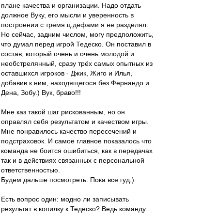
плане качества и организации. Надо отдать
должное Вуку, его мысли и уверенность в
построении с тремя ц.дефами я не разделял.
Но сейчас, задним числом, могу предположить,
что думал перед игрой Тедеско. Он поставил в
состав, который очень и очень молодой и
необстрелянный, сразу трёх самых опытных из
оставшихся игроков - Джик, Жиго и Илья,
добавив к ним, находящегося без Фернандо и
Дена, Зобу.) Вук, браво!!!
Мне каз такой шаг рискованным, но он
оправлял себя результатом и качеством игры.
Мне понравилось качество пересечений и
подстраховок. И самое главное показалось что
команда не боится ошибиться, как в передачах
так и в действиях связанных с персональной
ответственностью.
Будем дальше посмотреть. Пока все гуд.)
Есть вопрос один: модно ли записывать
результат в копилку к Тедеско? Ведь команду