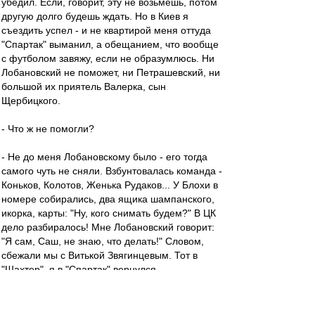
убедил. Если, говорит, эту не возьмешь, потом
другую долго будешь ждать. Но в Киев я
съездить успел - и не квартирой меня оттуда
"Спартак" выманил, а обещанием, что вообще
с футболом завяжу, если не образумлюсь. Ни
Лобановский не поможет, ни Петрашевский, ни
большой их приятель Валерка, сын
Щербицкого.
- Что ж не помогли?
- Не до меня Лобановскому было - его тогда
самого чуть не сняли. Взбунтовалась команда -
Коньков, Колотов, Женька Рудаков... У Блохи в
номере собирались, два ящика шампанского,
икорка, карты: "Ну, кого снимать будем?" В ЦК
дело разбиралось! Мне Лобановский говорит:
"Я сам, Caш, не знаю, что делать!" Словом,
сбежали мы с Витькой Звягинцевым. Тот в
"Шахтер", я в "Спартак" вернулся.
- И что увидели?