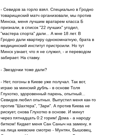
- Севидов за горло взял. Специально в Гродно
товарищеский матч организовали, мы против
Минска, меня лучшим вратарем класса Б
признали, в список "22 лучших" угодил,
"мастера спорта" дали... А мне 18 лет. В
Гродно дали квартиру однокомнатную, брата в
медицинский институт пристроили. Но тут
Минск узнает, что я не служил, - и переводом
забирает. На ставку.
- Звездочки тоже дали?
- Нет, погоны в Киеве уже получал. Так вот,
играю за минский дубль - в основе Толя
Глухотко, здоровенный парень, опытный...
Севидов любил опытных. Выпустил меня как-то
против "Шахтера", "Зари". А против Киева не
рискует, снова Глухотко в основе. И минут
через пятнадцать 0:2 горим! Дома - а народу
битком! Кидает меня Сан Саныч на замену, я
на лица киевские смотрю - Мунтян, Бышовец,