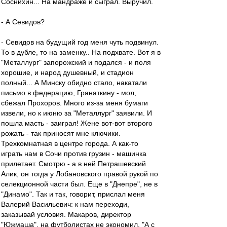
Соснихин... На мандраже и сыграл. Выручил.
- А Севидов?
- Севидов на будущий год меня чуть подвинул.
То в дубле, то на заменку.. На подхвате. Вот я в
"Металлург" запорожский и подался - и поля
хорошие, и народ душевный, и стадион
полный... А Минску обидно стало, накатали
письмо в федерацию, Гранаткину - мол,
сбежал Прохоров. Много из-за меня бумаги
извели, но к июню за "Металлург" заявили. И
пошла масть - заиграл! Жене вот-вот второго
рожать - так приносят мне ключики.
Трехкомнатная в центре города. А как-то
играть нам в Сочи против грузин - машинка
прилетает. Смотрю - а в ней Петрашевский
Алик, он тогда у Лобановского правой рукой по
селекционной части был. Еще в "Днепре", не в
"Динамо". Так и так, говорит, прислал меня
Валерий Васильевич: к нам переходи,
заказывай условия. Макаров, директор
"Южмаша", на футболистах не экономил. "А с