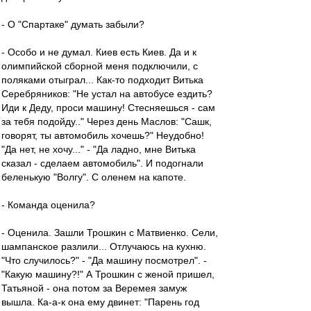
- О "Спартаке" думать забыли?
- Особо и не думал. Киев есть Киев. Да и к
олимпийской сборной меня подключили, с
поляками отыграл... Как-то подходит Витька
Серебряников: "Не устал на автобусе ездить?
Иди к Деду, проси машину! Стесняешься - сам
за тебя подойду.." Через день Маслов: "Сашк,
говорят, ты автомобиль хочешь?" Неудобно!
"Да нет, не хочу..." - "Да ладно, мне Витька
сказал - сделаем автомобиль". И подогнали
беленькую "Волгу". С оленем на капоте.
- Команда оценила?
- Оценила. Зашли Трошкин с Матвиенко. Сели,
шампанское разлили... Отлучаюсь на кухню.
"Что случилось?" - "Да машину посмотрел". -
"Какую машину?!" А Трошкин с женой пришел,
Татьяной - она потом за Веремея замуж
вышла. Ка-а-к она ему двинет: "Парень год