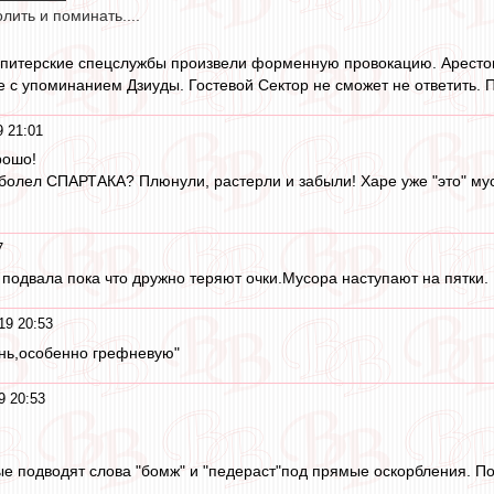
лить и поминать....
 питерские спецслужбы произвели форменную провокацию. Арестова
с упоминанием Дзиуды. Гостевой Сектор не сможет не ответить. По
9 21:01
рошо!
 болел СПАРТАКА? Плюнули, растерли и забыли! Харе уже "это" мус
7
 подвала пока что дружно теряют очки.Мусора наступают на пятки.
19 20:53
нь,особенно грефневую"
9 20:53
е подводят слова "бомж" и "педераст"под прямые оскорбления. Пото