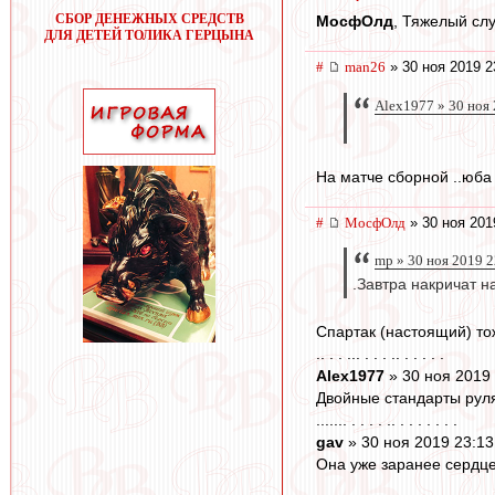
СБОР ДЕНЕЖНЫХ СРЕДСТВ
МосфОлд
, Тяжелый сл
ДЛЯ ДЕТЕЙ ТОЛИКА ГЕРЦЫНА
#
man26
» 30 ноя 2019 2
Alex1977 » 30 ноя
На матче сборной ..юба 
#
МосфОлд
» 30 ноя 201
mp » 30 ноя 2019 2
.Завтра накричат н
Спартак (настоящий) тож
.. . . ... . . . .. . . . . .
Alex1977
» 30 ноя 2019
Двойные стандарты рулят
....... . . . . .. . . . . . . .
gav
» 30 ноя 2019 23:13
Она уже заранее сердцем