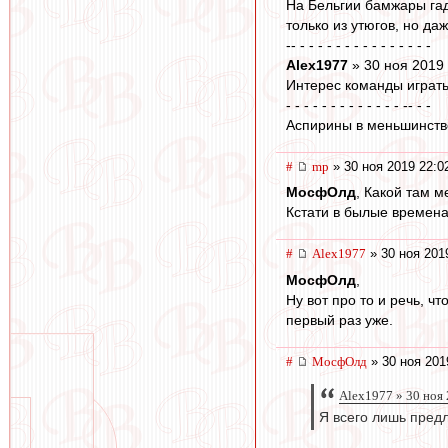
На Бельгии бамжары гад
только из утюгов, но д
-- - - - - - - - - - - - - - - -
Alex1977
» 30 ноя 2019
Интерес команды играть
- - - - - - - - - - - - - -- - -
Аспирины в меньшинстве
#
mp
» 30 ноя 2019 22:0
МосфОлд
, Какой там 
Кстати в былые времена
#
Alex1977
» 30 ноя 201
МосфОлд
,
Ну вот про то и речь, 
первый раз уже.
#
МосфОлд
» 30 ноя 201
Alex1977 » 30 ноя
Я всего лишь пред