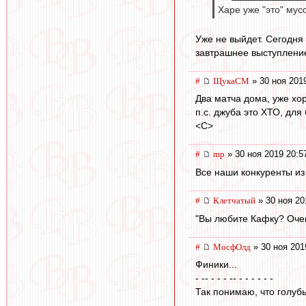
Харе уже "это" мусо
Уже не выйдет. Сегодня
завтрашнее выступление 
#
ЩукаСМ
» 30 ноя 201
Два матча дома, уже хо
п.с. джуба это ХТО, для
<C>
#
mp
» 30 ноя 2019 20:5
Все наши конкуренты из
#
Клетчатый
» 30 ноя 20
"Вы любите Кафку? Оче
#
МосфОлд
» 30 ноя 201
Финики...
- -- - - - -- - - - - - -
Так понимаю, что голубы