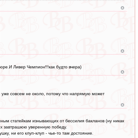
Нюре.И Ливер Чемпион!!!как будто вчера)
то уже совсем не около, потому что напрямую может
нным статейкам изнывающих от бессилия бакланов (ну никак
их завтрашюю уверенную победу.
ку, ни его клуп-клуп - чье-то там достояние.