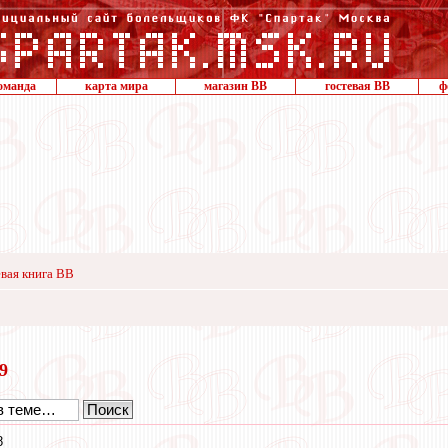
оманда
карта мира
магазин ВВ
гостевая ВВ
ф
вая книга ВВ
19
8