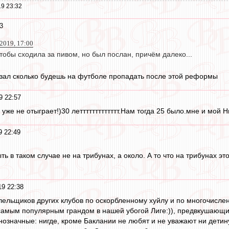
9 23:32
3
2019, 17:00
тобы сходила за пивом, но был послан, причём далеко...
азал сколько будешь на футболе пропадать после этой реформы
9 22:57
уже не отыграет!)30 леттттттттттттт.Нам тогда 25 было.мне и мой 
9 22:49
 в таком случае не на трибунах, а около. А то что на трибунах э
19 22:38
лельщиков других клубов по оскорбленному хуйлу и по многочисле
 самым популярным грандом в нашей убогой Лиге:)), предвкушающ
означные: нигде, кроме Баклании не любят и не уважают ни детинуш