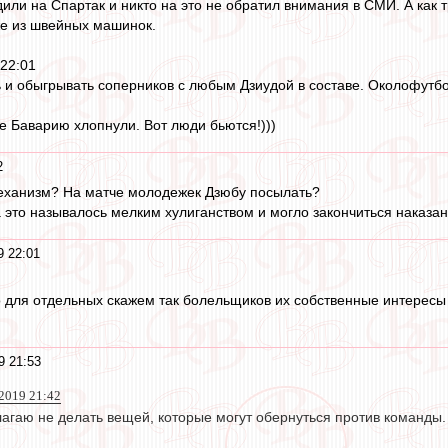
или на Спартак и никто на это не обратил внимания в СМИ. А как т
аже из швейных машинок.
 22:01
 и обыгрывать соперников с любым Дзиудой в составе. Околофутбол
 Баварию хлопнули. Вот люди бьются!)))
2
механизм? На матче молодежек Дзюбу посылать?
 это называлось мелким хулиганством и могло закончиться наказани
9 22:01
что для отдельных скажем так болельщиков их собственные интере
9 21:53
 2019 21:42
лагаю не делать вещей, которые могут обернуться против команды.