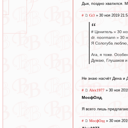
Дык, поздно хватился. М
#
Gt3
» 30 ноя 2019 21:5
# Ценитель » 30 но
dr. noormann » 30 
Я Сологуба люблю, 
Ага, я тоже. Особе
Думаю, Глушаков и
Не знаю насчёт Дена и 
#
Alex1977
» 30 ноя 201
МосфОлд
,
Я всего лишь предлагаю
#
МосфОлд
» 30 ноя 201