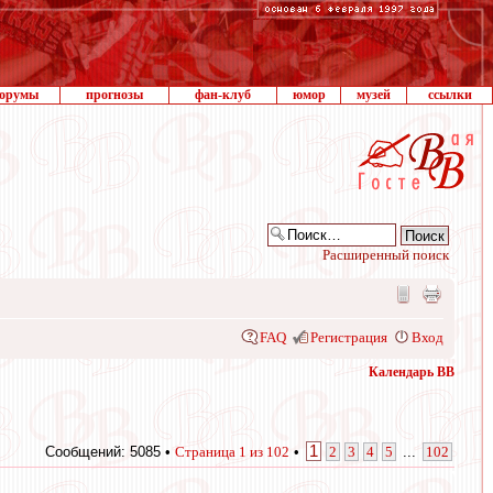
орумы
прогнозы
фан-клуб
юмор
музей
ссылки
Расширенный поиск
FAQ
Регистрация
Вход
Календарь ВВ
1
Сообщений: 5085 •
Страница
1
из
102
•
2
3
4
5
...
102