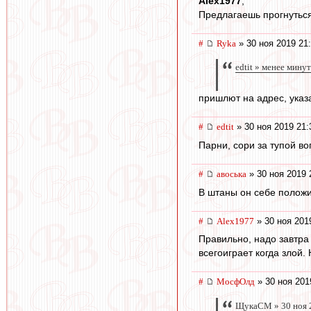
Alex1977
,
Предлагаешь прогнутьс
#
Ryka
» 30 ноя 2019 21
edtit » менее мину
пришлют на адрес, указ
#
edtit
» 30 ноя 2019 21:
Парни, сори за тупой во
#
авоська
» 30 ноя 2019 
В штаны он себе положи
#
Alex1977
» 30 ноя 201
Правильно, надо завтра 
всегоиграет когда злой
#
МосфОлд
» 30 ноя 201
ЩукаСМ » 30 ноя 