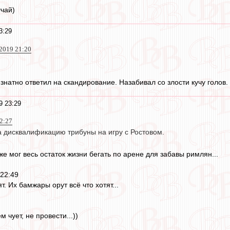
учай)
3:29
 2019 21:20
знатно ответил на скандирование. Назабивал со злости кучу голов.
9 23:29
2:27
а дисквалификацию трибуны на игру с Ростовом.
е мог весь остаток жизни бегать по арене для забавы римлян...
 22:49
. Их бамжары орут всё что хотят...
 чует, не провести...))