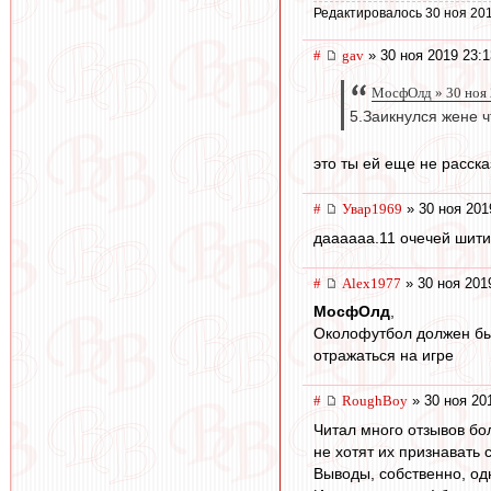
Редактировалось 30 ноя 201
#
gav
» 30 ноя 2019 23:1
МосфОлд » 30 ноя 
5.Заикнулся жене ч
это ты ей еще не расск
#
Увар1969
» 30 ноя 201
даааааа.11 очечей шити 
#
Alex1977
» 30 ноя 201
МосфОлд
,
Околофутбол должен быть
отражаться на игре
#
RoughBoy
» 30 ноя 20
Читал много отзывов бо
не хотят их признавать
Выводы, собственно, одн