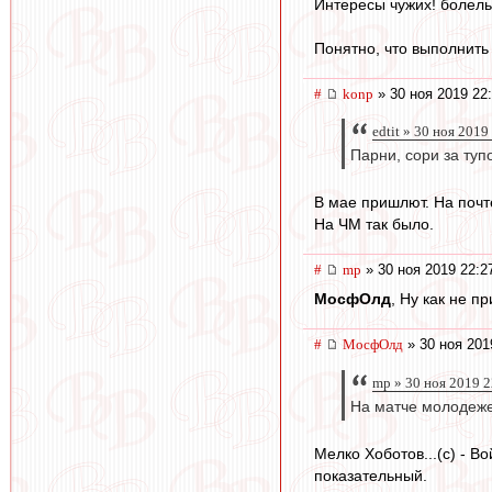
Интересы чужих! болель
Понятно, что выполнить
#
konp
» 30 ноя 2019 22
edtit » 30 ноя 2019
Парни, сори за туп
В мае пришлют. На почт
На ЧМ так было.
#
mp
» 30 ноя 2019 22:2
МосфОлд
, Ну как не 
#
МосфОлд
» 30 ноя 201
mp » 30 ноя 2019 2
На матче молодеже
Мелко Хоботов...(с) - В
показательный.