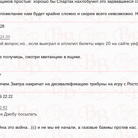
щиков простые: хорошо бы Спартак нахлобучил это зарвавшееся г
 пожелание нам будет крайне сложно и скорее всего невозможно. Но
:28
 21:33
ой вопрос,но...если выиграл и оплатил билеты евро 20 на сайте уе
е получишь, смотри квитанцию в ящике.
7
причем.Завтра накричат на дисквалификацию трибуны на игру с Рос
9 22:22
2:02
к Дзюбу посылать
ойна это война...(с) и не мы её начали, а газовые бамжы против нас