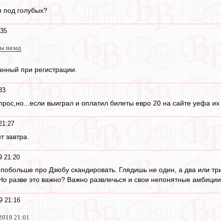
я под голубых?
:35
ты назад
анный при регистрации.
33
прос,но...если выиграл и оплатил билеты евро 20 на сайте уефа их
21:27
т завтра.
9 21:20
побольше про Дзюбу скандировать. Глядишь не один, а два или три 
. Но разве это важно? Важно развлечься и свои непонятные амбици
9 21:16
2019 21:01