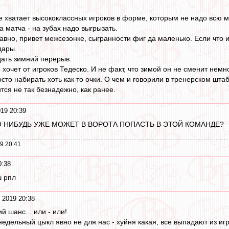
е хватает высококлассных игроков в форме, которым не надо всю м
 матча - на зубах надо выгрызать.
авно, привет межсезонке, сыгранности фиг да маленько. Если что и 
дары.
дать зимний перерыв.
о хочет от игроков Тедеско. И не факт, что зимой он не сменит нем
сто набирать хоть как то очки. О чем и говорили в тренерском штаб
тся не так безнадежно, как ранее.
19 20:39
ТО НИБУДЬ УЖЕ МОЖЕТ В ВОРОТА ПОПАСТЬ В ЭТОЙ КОМАНДЕ?
9 20:41
0:38
ш рпл
 2019 20:38
й шанс... или - или!
недельный цыкл явно не для нас - хуйня какая, все выпадают из иг