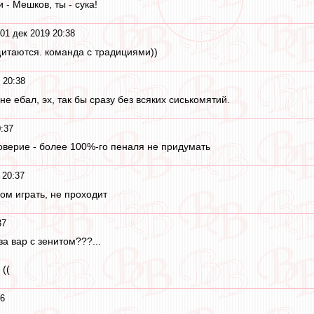
 - Мешков, ты - сука!
01 дек 2019 20:38
щитаются. команда с традициями))
 20:38
не ебал, эх, так бы сразу без всяких сиськомятий.
:37
оверие - более 100%-го пеналя не придумать
 20:37
ом играть, не проходит
37
за вар с зенитом???...
 ((
36