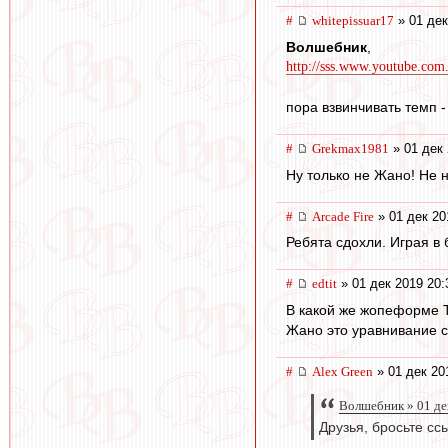
#
whitepissuar17
» 01 дек
Волшебник
,
http://sss.www.youtube.co
пора взвинчивать темп - 
#
Grekmax1981
» 01 дек 
Ну только не Жано! Не 
#
Arcade Fire
» 01 дек 20
Ребята сдохли. Играя в
#
edtit
» 01 дек 2019 20:
В какой же жопеформе 
Жано это уравнивание с
#
Alex Green
» 01 дек 20
Волшебник » 01 де
Друзья, бросьте сс