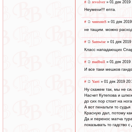
#
revolver
» 01 дек 2019 
Неумехи!!! епта.
#
чннхнпS
» 01 дек 2019
не тащим. можно расход
#
Samwise
» 01 дек 2019
Класс нападающих Спар
#
madbull
» 01 дек 2019 
И все таки мешков ганд
#
Yarri
» 01 дек 2019 20:
Ну скажем так, мы не с
Насчет Кутепова и шлюх
до сих пор стоит на ног
А вот пенальти то судья
Красную дал, потому ка
Да и перенос матча тур
показывать то гадство 