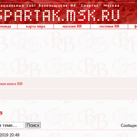
оманда
карта мира
магазин ВВ
гостевая ВВ
ф
вая книга ВВ
19
Сообщен
2019 20:49