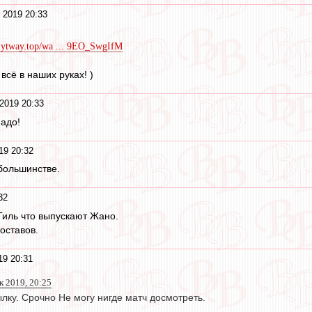
 2019 20:33
m.ytway.top/wa ... 9EO_SwgIfM
всё в наших руках! )
2019 20:33
надо!
19 20:32
 большинстве.
32
Тиль что выпускают Жано.
оставов.
19 20:31
к 2019, 20:25
ылку. Срочно Не могу нигде матч досмотреть.