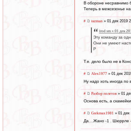
В обороне несравнимо 
Теперь в межсезонье на
#
razman
» 01 дек 2019 2
irod sm » 01 дек 2
Эту команду за одн
Они не умеют наст
Р
Т.е. дело было не в Кон
#
Alex1977
» 01 дек 201
Ну надо хоть иногда по 
#
Разбор полетов
» 01 де
Основа есть, а скамейки
#
Grekmax1981
» 01 дек 
Да....Жано -1 . Шюррле 