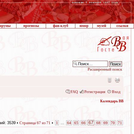
орумы
прогнозы
фан-клуб
юмор
музей
ссылки
Расширенный поиск
FAQ
Регистрация
Вход
Календарь ВВ
67
ий: 3539 •
Страница
67
из
71
•
1
...
64
65
66
68
69
70
71