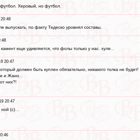
 футбол. Херовый, но футбол.
 20:48
 выпускать, по факту Тедеско уровнял составы.
:48
 камент еще удивляется, что фолы только у нас. хуле...
19 20:47
оторый должен быть куплен обязательно, никакого толка не будет!
 и Жано...
от них?!
19 20:47
е ной (с)…
20:46