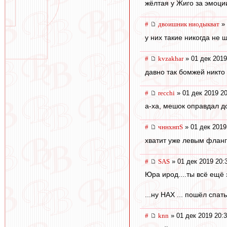
жёлтая у Жиго за эмоции
#
двоишник ниодыкват
» 
у них такие никогда не 
#
kvzakhar
» 01 дек 2019
давно так бомжей никто 
#
recchi
» 01 дек 2019 20
а-ха, мешок оправдал д
#
чннхнпS
» 01 дек 2019
хватит уже левым фланг
#
SAS
» 01 дек 2019 20:
Юра ирод....ты всё ещё 
...ну НАХ ... пошёл спать
#
knn
» 01 дек 2019 20: