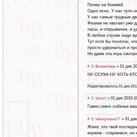
Похер на бомжей.
Одно ясно. У нас тупо н
У нас самые трудные два
Физики не хватает уже д
пасы, и открывания, и у
В любом случае надо ж
Тут хотя бы понятно, чт
просто удержаться и про
Но даже эта игра смотри
#
Волшебник
» 01 дек 20
НУ ССУКА НУ ХОТЬ К
Редактировалось 01 дек 201
#
slava1
» 01 дек 2019 2
Гавно,гавно собачье ва
#
whitepissuar17
» 01 дек
Жано, это твой последни
играем - стараемся, но 