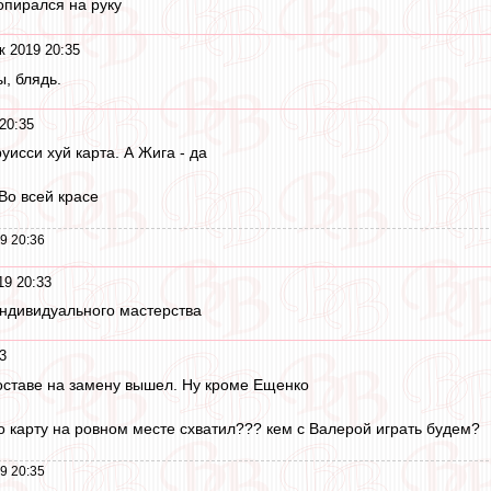
опирался на руку
к 2019 20:35
, блядь.
20:35
уисси хуй карта. А Жига - да
 Во всей красе
9 20:36
19 20:33
индивидуального мастерства
3
оставе на замену вышел. Ну кроме Ещенко
го карту на ровном месте схватил??? кем с Валерой играть будем?
9 20:35