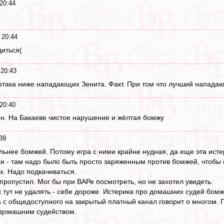
20:44
 20:44
иться(
 20:43
така ниже нападающих Зенита. Факт. При том что лучший нападаю
20:40
он. На Бакаеве чистое нарушение и жёлтая бомжу
39
ильнее бомжей. Потому игра с ними крайне нудная, да еще эта ист
и - там надо было быть просто заряженным против бомжей, чтобы с
ах. Надо подкачиваться.
 пропустил. Мог бы при ВАРе посмотреть, но не захотел увидеть.
к тут не удалять - себе дороже. Истерика про домашних судей бом
а с общедоступного на закрытый платный канал говорит о многом. Г
с домашним судейством.