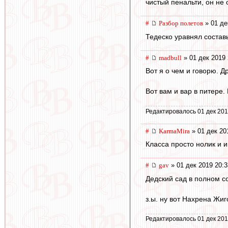
чистый пенальти, он не 
#
Разбор полетов
» 01 де
Тедеско уравнял составы
#
madbull
» 01 дек 2019 
Вот я о чем и говорю. Др
Вот вам и вар в питере.
Редактировалось 01 дек 201
#
KarmaMira
» 01 дек 20
Класса просто нолик и 
#
gav
» 01 дек 2019 20:3
Дедский сад в полном с
з.ы. ну вот Нахрена Жи
Редактировалось 01 дек 201