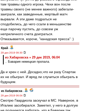
там травмы одного игрока. Чехи вон после
травмы своего (не менее важного) забегали-
заиграли, как заведенные, мертвый матч
вырвали. А эти даже подраться не
сподобились, до чего ссали в меньшинстве
еще парочку пустить, до совсем уж
неприличного счета доиграться.
Отмазывается, короче, "канадская пресса" :)
Край
-
29 дек 2019 08:30
из Хабаровска » 29 дек 2019, 06:04
.. Бавария немецкая пропала.
Да и хрен с ней..Досадно,что ни разу Спартак
их не обыграл. И вряд ли случиться обыграть в
будущем.
из Хабаровска
-
29 дек 2019 06:04
Смотрю Гвардиола заскучал в МС. Наверное, в
Италию засобирался. Заметил, у него в долгую
не получается работать, что в Баварии так