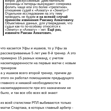
вопрос дискуссионный. Действительно
грозненцы и питерцы вынуждают соперника
фолить чаще или это более «трепетное»
отношение судей к «Ахмату» и «Зениту»?
Отдельное исследование на эту тему
проводить не будем
и на всякий случай
принесём извинения Рамзану Ахматовичу
.
Объективных данных, для утверждения, что
судьи как-то по-особому относятся к
«Зениту» и «Ахмату» – нет.
Ещё раз,
извините Рамзан Ахматович.
что касается Уфы и ишаков, то у Уфы за
рассматриваемые 5 лет уже 8-й тренер. А это
примерно 15 разных команд, с учетом
наскипидаренности на первые матчи с новым
тренером
а у ишаков всего второй тренер, причем до
этого он работал помощником предыдущего
главного и никакой необходимости в
наскипидаренности при его назначении не
было, и так все обо всех всё знают
из всей статистики РПЛ выбиваются только
матчи Спартака, в которых главный арбитр -