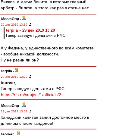
Вилков, и матчи Зенита, в которых главный
арбитр - Вилков. а этого как раз в статье нет
МосфОлд
-
29 дек 2019 13:36
terpila » 29 дек 2019 13:20
Гинер заведует деньгами в РФС.
А у Федуна, у единственного во всём комитете
- вообще никакой должности.
Ну не резин ли он?
terpila
-
29 дек 2019 13:20
teorver
,
Гинер заведует деньгами в РФС.
https://rfs.ru/subject/1/officials/2
МосфОлд
-
29 дек 2019 13:09
Канадский капитан занял достойное место в
длинном списке гандонов!
teorver
-