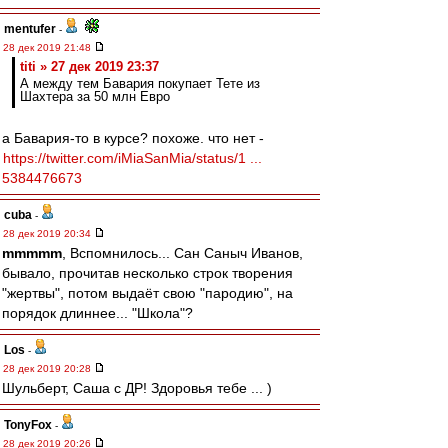
mentufer
-
28 дек 2019 21:48
titi » 27 дек 2019 23:37
А между тем Бавария покупает Тете из
Шахтера за 50 млн Евро
а Бавария-то в курсе? похоже. что нет -
https://twitter.com/iMiaSanMia/status/1 ...
5384476673
cuba
-
28 дек 2019 20:34
mmmmm
, Вспомнилось... Сан Саныч Иванов,
бывало, прочитав несколько строк творения
"жертвы", потом выдаёт свою "пародию", на
порядок длиннее... "Школа"?
Los
-
28 дек 2019 20:28
Шульберт, Саша с ДР! Здоровья тебе ... )
TonyFox
-
28 дек 2019 20:26