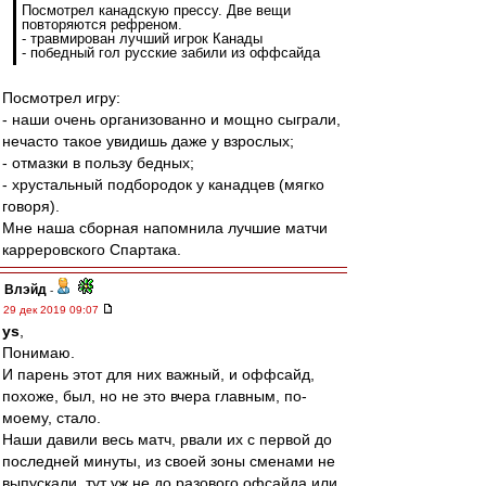
Посмотрел канадскую прессу. Две вещи
повторяются рефреном.
- травмирован лучший игрок Канады
- победный гол русские забили из оффсайда
Посмотрел игру:
- наши очень организованно и мощно сыграли,
нечасто такое увидишь даже у взрослых;
- отмазки в пользу бедных;
- хрустальный подбородок у канадцев (мягко
говоря).
Мне наша сборная напомнила лучшие матчи
карреровского Спартака.
Влэйд
-
29 дек 2019 09:07
ys
,
Понимаю.
И парень этот для них важный, и оффсайд,
похоже, был, но не это вчера главным, по-
моему, стало.
Наши давили весь матч, рвали их с первой до
последней минуты, из своей зоны сменами не
выпускали, тут уж не до разового офсайда или