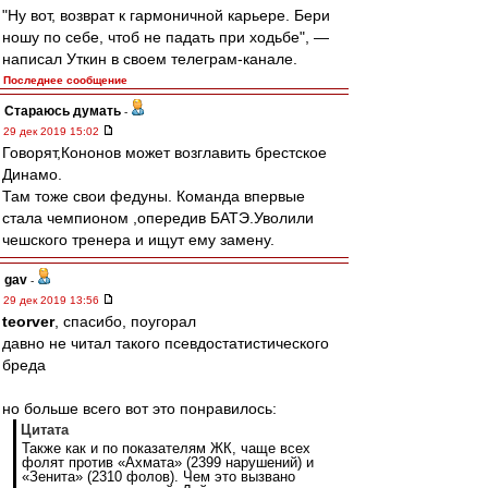
"Ну вот, возврат к гармоничной карьере. Бери
ношу по себе, чтоб не падать при ходьбе", —
написал Уткин в своем телеграм-канале.
Последнее сообщение
Стараюсь думать
-
29 дек 2019 15:02
Говорят,Кононов может возглавить брестское
Динамо.
Там тоже свои федуны. Команда впервые
стала чемпионом ,опередив БАТЭ.Уволили
чешского тренера и ищут ему замену.
gav
-
29 дек 2019 13:56
teorver
, спасибо, поугорал
давно не читал такого псевдостатистического
бреда
но больше всего вот это понравилось:
Цитата
Также как и по показателям ЖК, чаще всех
фолят против «Ахмата» (2399 нарушений) и
«Зенита» (2310 фолов). Чем это вызвано