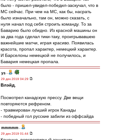
было - пришел-увидел-победил-заскучал, что в
МС сейчас. При чем на МС, как бы, насрать
было изначально, там он, можно сказать, с
нуля начал под себя строить команду. То за
Баварию было обидно. Из красной машины он
за два года сделал тики-таку, проигрывавшею
важнейшие матчи, играя красиво. Появилась
красота, пропал характер, немецкий характер.
И Барселоны немецкой не получилось, и
Бавария немецкая пропала.
ys
-
29 дек 2019 04:29
Влэйд
,
Посмотрел канадскую прессу. Две вещи
повторяются рефреном.
- травмирован лучший игрок Канады
- победный гол русские забили из оффсайда
mmmmm
-
29 дек 2019 01:44
Конечно, перспективный защитник.