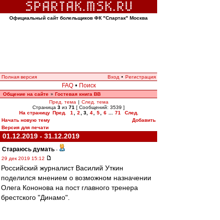
Официальный сайт болельщиков ФК "Спартак" Москва
Полная версия
Вход
•
Регистрация
FAQ
•
Поиск
Общение на сайте
Гостевая книга ВВ
»
Пред. тема
|
След. тема
Страница
3
из
71
[ Сообщений: 3539 ]
На страницу
Пред.
1
,
2
,
3
,
4
,
5
,
6
...
71
След.
Начать новую тему
Добавить
Версия для печати
01.12.2019 - 31.12.2019
Стараюсь думать
-
29 дек 2019 15:12
Российский журналист Василий Уткин
поделился мнением о возможном назначении
Олега Кононова на пост главного тренера
брестского "Динамо".