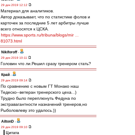
29 дек 2019 12:12
Материал для аналитиков.
Автор доказывает, что по статистике фолов и
карточек за последние 5 лет арбитры лучше
всего относятся к ЦСКА.
https://www.sports.ru/tribuna/blogs/mir ...
81073.html
Nikiforoff
-
29 дек 2019 10:11
Головин что ли.Решил сразу тренером стать?
Край
-
29 дек 2019 09:14
По сравнению с новым ГТ Монако наш
Тедеско--ветеран тренерского цеха...)
Трудно было переплюнуть Федуна по
экстравагантности назначений тренеров,но
Рыболовлеву это удалось.))
AiltonD
-
29 дек 2019 09:10
Цитата