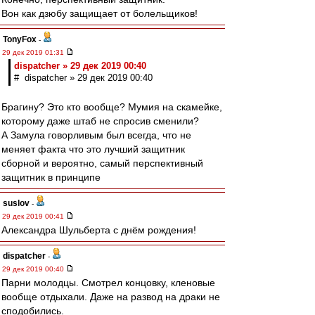
Вон как дзюбу защищает от болельщиков!
TonyFox
-
29 дек 2019 01:31
dispatcher » 29 дек 2019 00:40
# dispatcher » 29 дек 2019 00:40
Брагину? Это кто вообще? Мумия на скамейке,
которому даже штаб не спросив сменили?
А Замула говорливым был всегда, что не
меняет факта что это лучший защитник
сборной и вероятно, самый перспективный
защитник в принципе
suslov
-
29 дек 2019 00:41
Александра Шульберта с днём рождения!
dispatcher
-
29 дек 2019 00:40
Парни молодцы. Смотрел концовку, кленовые
вообще отдыхали. Даже на развод на драки не
сподобились.