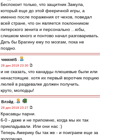
Беспокоит только, что защитник Замула,
который еще до этой фееричной игры, а
именно после поражения от чехов, поведал
всей стране, что он является поклонником
питерского зенита и персонально ...юбы,
слишком много и понтово начал разговаривать.
Дать бы Брагину ему по мозгам, пока не
поздно.
чннхнпS
-
28 дек 2019 23:30
и не сказать, что канадцы плюшевые были или
ненастоящие. хотя их первый воротчик порцию
люлей в раздевалке должен получить.
круто, молодцы!
Влэйд
-
28 дек 2019 23:27
Красавцы парни.
6-0 - даже и не припомню, когда мы их так
прикладывали. Или они нас :)
Теперь Америку бы так же - и поиграем еще за
золотишко.