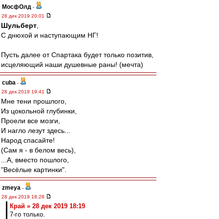
МосфОлд
-
28 дек 2019 20:01
Шульберт
,
С днюхой и наступающим НГ!
Пусть далее от Спартака будет только позитив,
исцеляющий наши душевные раны! (мечта)
cuba
-
28 дек 2019 19:41
Мне тени прошлого,
Из цокольной глубинки,
Проели все мозги,
И нагло лезут здесь...
Народ спасайте!
(Сам я - в белом весь),
...А, вместо пошлого,
"Весёлые картинки".
zmeya
-
28 дек 2019 18:28
Край » 28 дек 2019 18:19
7-го только.