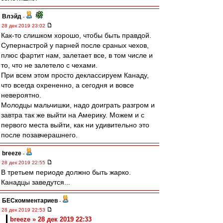
Влэйд
-
28 дек 2019 23:02
Как-то слишком хорошо, чтобы быть правдой.
Супернастрой у парней после сраных чехов,
плюс фартит нам, залетает все, в том числе и
то, что не залетело с чехами.
При всем этом просто деклассируем Канаду,
что всегда охрененно, а сегодня и вовсе
невероятно.
Молодцы мальчишки, надо доиграть разгром и
завтра так же выйти на Америку. Можем и с
первого места выйти, как ни удивительно это
после позавчерашнего.
breeze
-
28 дек 2019 22:55
В третьем периоде должно быть жарко.
Канадцы заведутся...
БЕСкомментариев
-
28 дек 2019 22:53
breeze » 28 дек 2019 22:33