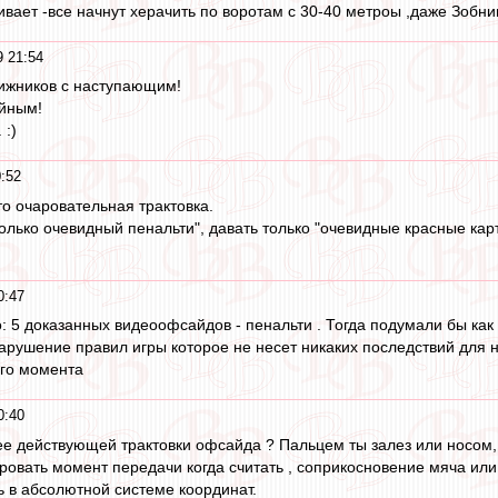
вает -все начнут херачить по воротам с 30-40 метроы ,даже Зобнин
9 21:54
ижников с наступающим!
ейным!
 :)
:52
то очаровательная трактовка.
олько очевидный пенальти", давать только "очевидные красные кар
0:47
 5 доказанных видеоофсайдов - пенальти . Тогда подумали бы как 
нарушение правил игры которое не несет никаких последствий для н
ого момента
0:40
ее действующей трактовки офсайда ? Пальцем ты залез или носом,
овать момент передачи когда считать , соприкосновение мяча или
 в абсолютной системе координат.