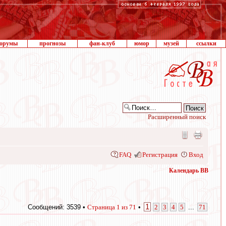
орумы
прогнозы
фан-клуб
юмор
музей
ссылки
Расширенный поиск
FAQ
Регистрация
Вход
Календарь ВВ
1
Сообщений: 3539 •
Страница
1
из
71
•
2
3
4
5
...
71