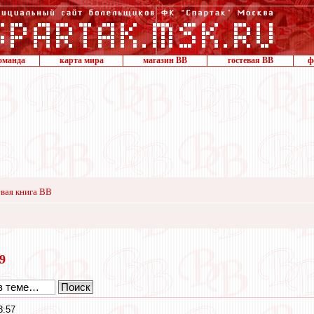
оманда
карта мира
магазин ВВ
гостевая ВВ
ф
вая книга ВВ
19
3:57