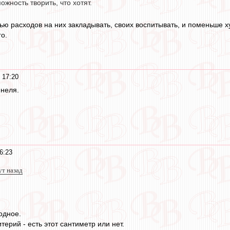
ожность творить, что хотят.
ью расходов на них закладывать, своих воспитывать, и поменьше ху
о.
 17:20
ннеля.
6:23
ут назад
одное.
терий - есть этот сантиметр или нет.