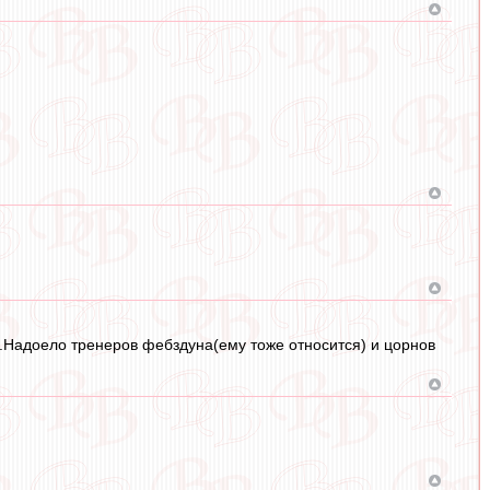
ы.Надоело тренеров фебздуна(ему тоже относится) и цорнов