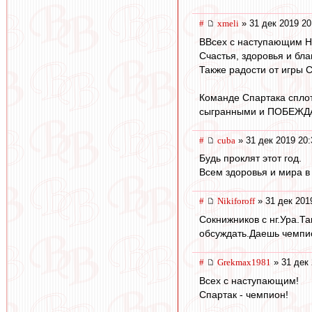
#
xmeli
» 31 дек 2019 20
ВВсех с наступающим Н
Счастья, здоровья и бла
Также радости от игры 
Команде Спартака сплот
сыгранными и ПОБЕЖДА
#
cuba
» 31 дек 2019 20:
Будь проклят этот год.
Всем здоровья и мира в
#
Nikiforoff
» 31 дек 201
Сокнижников с нг.Ура.Т
обсуждать.Даешь чемпио
#
Grekmax1981
» 31 дек 
Всех с наступающим!
Спартак - чемпион!