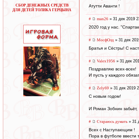
СБОР ДЕНЕЖНЫХ СРЕДСТВ
Атутти Аванти !
ДЛЯ ДЕТЕЙ ТОЛИКА ГЕРЦЫНА
#
man26
» 31 дек 2019 2
2020 год у нас. "Спарт
#
МосфОлд
» 31 дек 201
Братья и Сёстры! С нас
#
Valex1956
» 31 дек 20
Поздравляю всех-всех!
И пусть у каждого обяза
#
Zely69
» 31 дек 2019 2
С новым годом!
И Роман Зобнин забьёт, 
#
Стараюсь думать
» 31 
Всех с Наступающим !
Пора в футболе ввести т