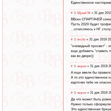
Единственное насторажи
#
ЩукаСМ
» 31 дек 201
ВВсех СПАРТАЧЕЙ сокн
Пусть 2020 будет троф
...отчисляюсь к НГ столу.
#
recchi
» 31 дек 2019 20
"очевидный просвет" - э
еще добавить "ставить т
как во дворе))
#
морон
» 31 дек 2019 2
А еще ввели бы правило:
А то это единственное 
карточек тебе не опасн
#
морон
» 31 дек 2019 2
Да что может быть ровн
Нужно только сформулир
Это единственная брешь