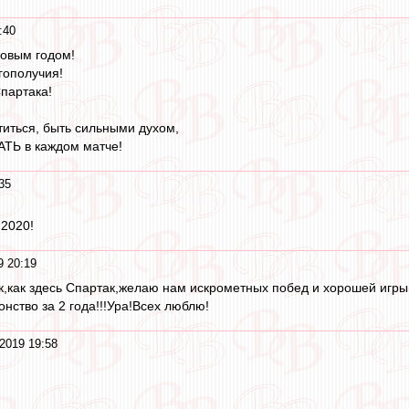
:40
овым годом!
гополучия!
Спартака!
иться, быть сильными духом,
ТЬ в каждом матче!
35
 2020!
9 20:19
ак,как здесь Спартак,желаю нам искрометных побед и хорошей игр
нство за 2 года!!!Ура!Всех люблю!
2019 19:58