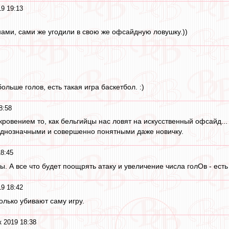
19 19:13
 нами, сами же угодили в свою же офсайдную ловушку.))
ольше голов, есть такая игра баскетбол. :)
8:58
кровением то, как бельгийцы нас ловят на искусственный офсайд...
однозначными и совершенно понятными даже новичку.
18:45
ы. А все что будет поощрять атаку и увеличение числа голОв - ест
19 18:42
олько убивают саму игру.
к 2019 18:38