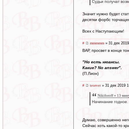
Судьи получат возм
Значит нужно будет стат
десятки форбс торчащег
Всех с Наступающим!
#
mmmmm
» 31 дек 2019
ВАР, просвет в конце то
"Но есть нюансы.
Какие? No answer".
(П.Лион)
#
teorver
» 31 дек 2019 1
Nikiforoff » 13 мин
Начинание годное.
Думаю, совершенно нег
Сейчас хоть какой-то кри