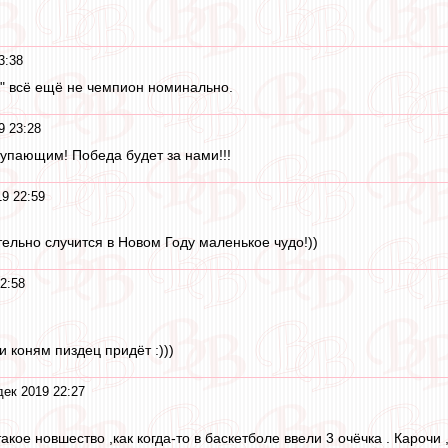
3:38
ак" всё ещё не чемпион номинально.
9 23:28
тупающим! Победа будет за нами!!!
19 22:59
тельно случится в Новом Году маленькое чудо!))
2:58
и коням пиздец придёт :)))
дек 2019 22:27
акое новшество ,как когда-то в баскетболе ввели 3 очёчка . Карочи