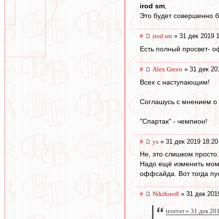
irod sm
,
Это будет совершенно 
#
irod sm
» 31 дек 2019 
Есть полный просвет- о
#
Alex Green
» 31 дек 20
Всех с наступающим!
Соглашусь с мнением о 
"Спартак" - чемпион!
#
ys
» 31 дек 2019 18:20
Не, это слишком просто.
Надо ещё изменить мом
оффсайда. Вот тогда пу
#
Nikiforoff
» 31 дек 201
teorver » 31 дек 20