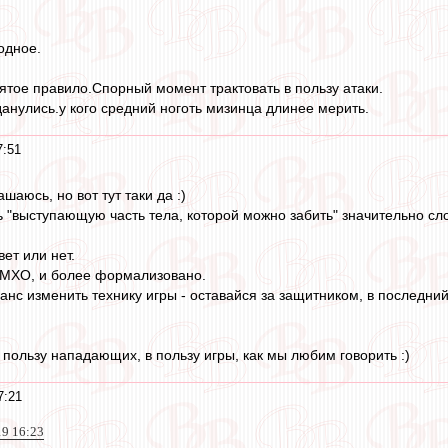
одное.
тое правило.Спорный момент трактовать в пользу атаки.
данулись.у кого средний ноготь мизинца длинее мерить.
7:51
шаюсь, но вот тут таки да :)
 "выступающую часть тела, которой можно забить" значительно сло
вет или нет.
ИМХО, и более формализовано.
анс изменить технику игры - оставайся за защитником, в последний
 пользу нападающих, в пользу игры, как мы любим говорить :)
7:21
19 16:23