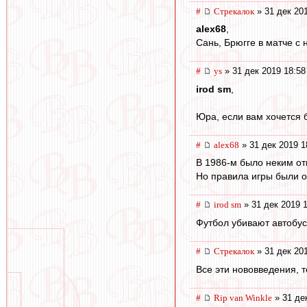
#
Стрекалок
» 31 дек 20
alex68
,
Сань, Брюгге в матче с
#
ys
» 31 дек 2019 18:58
irod sm
,
Юра, если вам хочется б
#
alex68
» 31 дек 2019 1
В 1986-м было неким от
Но правила игры были 
#
irod sm
» 31 дек 2019 
Футбол убивают автобус
#
Стрекалок
» 31 дек 20
Все эти нововведения, т
#
Rip van Winkle
» 31 де