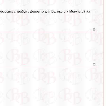
есосить с трибун . Делов то для Великого и Могучего? из