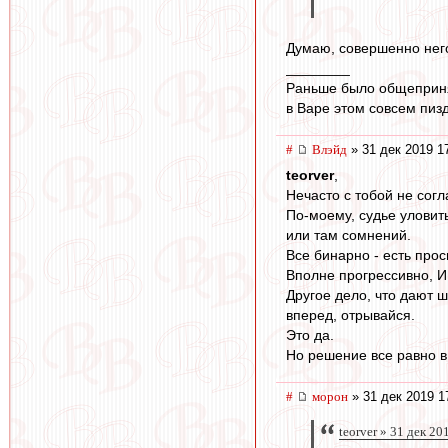
Думаю, совершенно нег
________
Раньше было общеприня
в Варе этом совсем пиз
#
Влэйд
» 31 дек 2019 1
teorver
,
Нечасто с тобой не согла
По-моему, судье уловить
или там сомнений.
Все бинарно - есть прос
Вполне прогрессивно, 
Другое дело, что дают ш
вперед, отрывайся.
Это да.
Но решение все равно в
#
морон
» 31 дек 2019 1
teorver » 31 дек 20