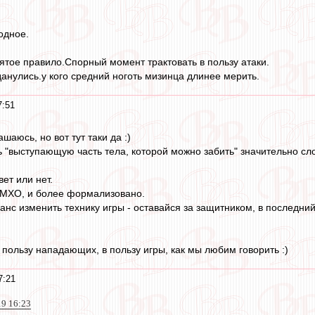
одное.
тое правило.Спорный момент трактовать в пользу атаки.
данулись.у кого средний ноготь мизинца длинее мерить.
7:51
шаюсь, но вот тут таки да :)
 "выступающую часть тела, которой можно забить" значительно сло
вет или нет.
ИМХО, и более формализовано.
анс изменить технику игры - оставайся за защитником, в последний
 пользу нападающих, в пользу игры, как мы любим говорить :)
7:21
19 16:23