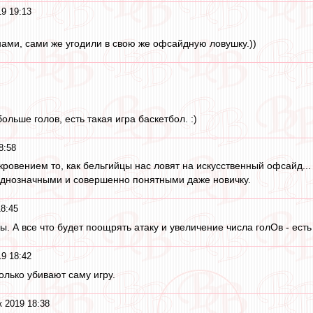
19 19:13
 нами, сами же угодили в свою же офсайдную ловушку.))
ольше голов, есть такая игра баскетбол. :)
8:58
кровением то, как бельгийцы нас ловят на искусственный офсайд...
однозначными и совершенно понятными даже новичку.
18:45
ы. А все что будет поощрять атаку и увеличение числа голОв - ест
19 18:42
олько убивают саму игру.
к 2019 18:38