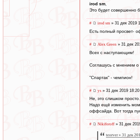
irod sm
,
Это будет совершенно 
#
irod sm
» 31 дек 2019 
Есть полный просвет- о
#
Alex Green
» 31 дек 20
Всех с наступающим!
Соглашусь с мнением о 
"Спартак" - чемпион!
#
ys
» 31 дек 2019 18:20
Не, это слишком просто.
Надо ещё изменить мом
оффсайда. Вот тогда пу
#
Nikiforoff
» 31 дек 201
teorver » 31 дек 20