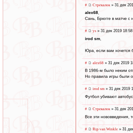
#
Стрекалок
» 31 дек 20
alex68
,
Сань, Брюгге в матче с
#
ys
» 31 дек 2019 18:58
irod sm
,
Юра, если вам хочется б
#
alex68
» 31 дек 2019 1
В 1986-м было неким от
Но правила игры были 
#
irod sm
» 31 дек 2019 
Футбол убивают автобус
#
Стрекалок
» 31 дек 20
Все эти нововведения, т
#
Rip van Winkle
» 31 де