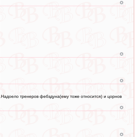
ы.Надоело тренеров фебздуна(ему тоже относится) и цорнов