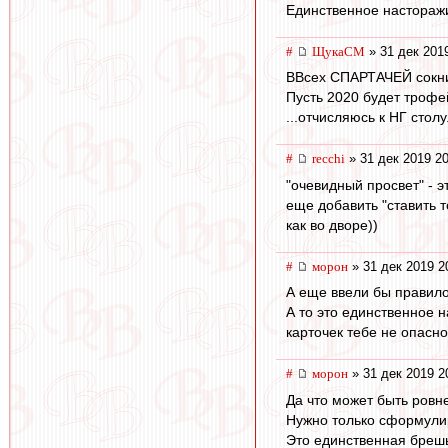
Единственное насторажи
#
ЩукаСМ
» 31 дек 201
ВВсех СПАРТАЧЕЙ сокн
Пусть 2020 будет троф
...отчисляюсь к НГ столу.
#
recchi
» 31 дек 2019 20
"очевидный просвет" - э
еще добавить "ставить т
как во дворе))
#
морон
» 31 дек 2019 2
А еще ввели бы правило:
А то это единственное 
карточек тебе не опасн
#
морон
» 31 дек 2019 2
Да что может быть ровн
Нужно только сформулир
Это единственная брешь