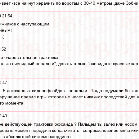
вает -все начнут херачить по воротам с 30-40 метроы ,даже Зобнин
9 21:54
ижников с наступающим!
ейным!
 :)
:52
то очаровательная трактовка.
олько очевидный пенальти", давать только "очевидные красные кар
0:47
 5 доказанных видеоофсайдов - пенальти . Тогда подумали бы как 
нарушение правил игры которое не несет никаких последствий для н
ого момента
0:40
ее действующей трактовки офсайда ? Пальцем ты залез или носом,
овать момент передачи когда считать , соприкосновение мяча или
 в абсолютной системе координат.