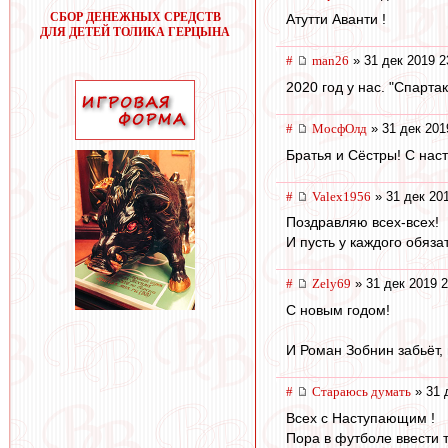
СБОР ДЕНЕЖНЫХ СРЕДСТВ
Атутти Аванти !
ДЛЯ ДЕТЕЙ ТОЛИКА ГЕРЦЫНА
#
man26
» 31 дек 2019 2
2020 год у нас. "Спарт
#
МосфОлд
» 31 дек 201
Братья и Сёстры! С нас
#
Valex1956
» 31 дек 20
Поздравляю всех-всех!
И пусть у каждого обяза
#
Zely69
» 31 дек 2019 2
С новым годом!
И Роман Зобнин забьёт, 
#
Стараюсь думать
» 31 
Всех с Наступающим !
Пора в футболе ввести т