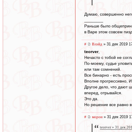
Думаю, совершенно нег
________
Раньше было общеприня
в Варе этом совсем пиз
#
Влэйд
» 31 дек 2019 1
teorver
,
Нечасто с тобой не согла
По-моему, судье уловить
или там сомнений.
Все бинарно - есть прос
Вполне прогрессивно, 
Другое дело, что дают ш
вперед, отрывайся.
Это да.
Но решение все равно в
#
морон
» 31 дек 2019 1
teorver » 31 дек 20