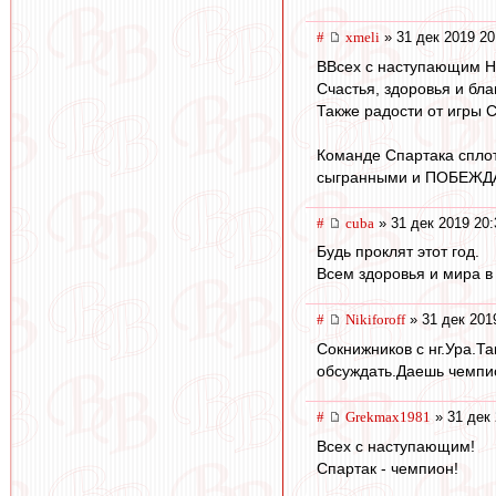
#
xmeli
» 31 дек 2019 20
ВВсех с наступающим Н
Счастья, здоровья и бла
Также радости от игры 
Команде Спартака сплот
сыгранными и ПОБЕЖДА
#
cuba
» 31 дек 2019 20:
Будь проклят этот год.
Всем здоровья и мира в
#
Nikiforoff
» 31 дек 201
Сокнижников с нг.Ура.Т
обсуждать.Даешь чемпио
#
Grekmax1981
» 31 дек 
Всех с наступающим!
Спартак - чемпион!