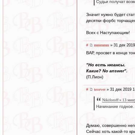
Судьи получат возм
Значит нужно будет стат
десятки форбс торчащег
Всех с Наступающим!
#
mmmmm
» 31 дек 2019
ВАР, просвет в конце то
"Но есть нюансы.
Какие? No answer".
(П.Лион)
#
teorver
» 31 дек 2019 1
Nikiforoff » 13 мин
Начинание годное.
Думаю, совершенно нег
Сейчас хоть какой-то кри