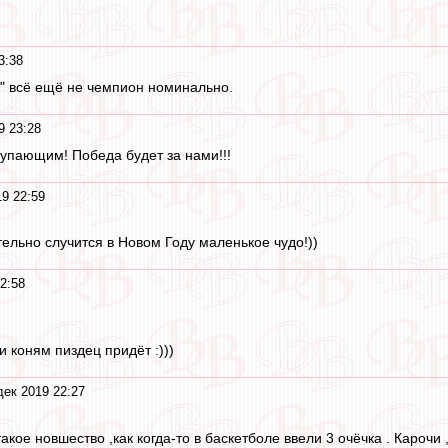
3:38
ак" всё ещё не чемпион номинально.
9 23:28
тупающим! Победа будет за нами!!!
19 22:59
тельно случится в Новом Году маленькое чудо!))
2:58
и коням пиздец придёт :)))
дек 2019 22:27
акое новшество ,как когда-то в баскетболе ввели 3 очёчка . Карочи