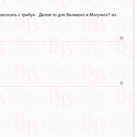
есосить с трибун . Делов то для Великого и Могучего? из