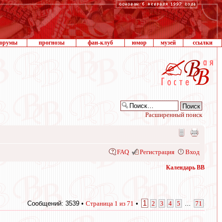
орумы
прогнозы
фан-клуб
юмор
музей
ссылки
Расширенный поиск
FAQ
Регистрация
Вход
Календарь ВВ
1
Сообщений: 3539 •
Страница
1
из
71
•
2
3
4
5
...
71