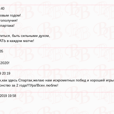
:40
овым годом!
гополучия!
Спартака!
иться, быть сильными духом,
ТЬ в каждом матче!
35
 2020!
9 20:19
ак,как здесь Спартак,желаю нам искрометных побед и хорошей игр
нство за 2 года!!!Ура!Всех люблю!
2019 19:58