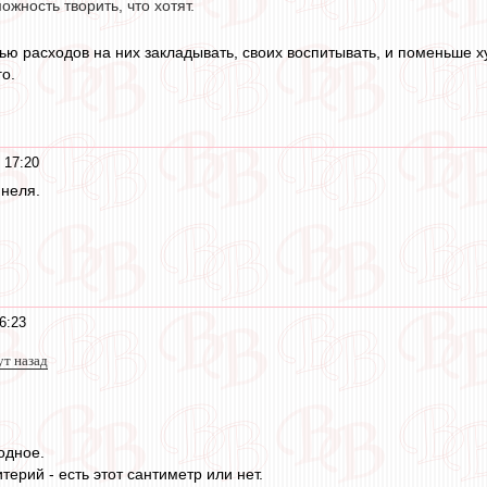
ожность творить, что хотят.
ью расходов на них закладывать, своих воспитывать, и поменьше ху
о.
 17:20
ннеля.
6:23
ут назад
одное.
терий - есть этот сантиметр или нет.