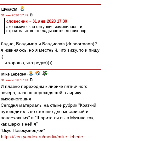
ЩукаСМ
-
31 янв 2020 17:42
словесник » 31 янв 2020 17:30
экономическая ситуация изменилась, и
строительство откладывается до сих пор
Ладно, Владимир и Владислав (dr.noormann)?
я извиняюсь, но я местный, что вижу, то и пишу
:)
...и хорошо, что редко))))
Mike Lebedev
-
31 янв 2020 17:41
И плавно переходим к лирике пятничного
вечера, плавно переходящей в лирику
выходного дня
Сегодня материалы на стыке рубрик "Краткий
путеводитель по столице для москвичей и
понаехавших" и "Шарите ли вы в Музыке так,
как шарю в ней я"
"Вкус Новокузнецкой"
https://zen.yandex.ru/media/mike_lebede ...