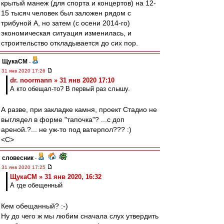
крытый манеж (для спорта и концертов) на 12-
15 тысяч человек был заложен рядом с
трибуной А, но затем (с осени 2014-го)
экономическая ситуация изменилась, и
строительство откладывается до сих пор.
ЩукаСМ
-
31 янв 2020 17:26
dr. noormann » 31 янв 2020 17:10
А кто обещал-то? В первый раз слышу.
А разве, при закладке камня, проект Стадио не
выглядел в форме "тапочка"? ...с доп
ареной.?... не уж-то под ватерпол??? :)
<C>
словесник
-
31 янв 2020 17:25
ЩукаСМ » 31 янв 2020, 16:32
А где обещенный
Кем обещанный? :-)
Ну до чего ж мы любим сначала слух утвердить