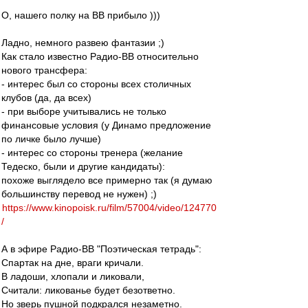
О, нашего полку на ВВ прибыло )))
Ладно, немного развею фантазии ;)
Как стало известно Радио-ВВ относительно
нового трансфера:
- интерес был со стороны всех столичных
клубов (да, да всех)
- при выборе учитывались не только
финансовые условия (у Динамо предложение
по личке было лучше)
- интерес со стороны тренера (желание
Тедеско, были и другие кандидаты):
похоже выглядело все примерно так (я думаю
большинству перевод не нужен) ;)
https://www.kinopoisk.ru/film/57004/video/124770
/
А в эфире Радио-ВВ "Поэтическая тетрадь":
Спартак на дне, враги кричали.
В ладоши, хлопали и ликовали,
Считали: ликованье будет безответно.
Но зверь пушной подкрался незаметно.