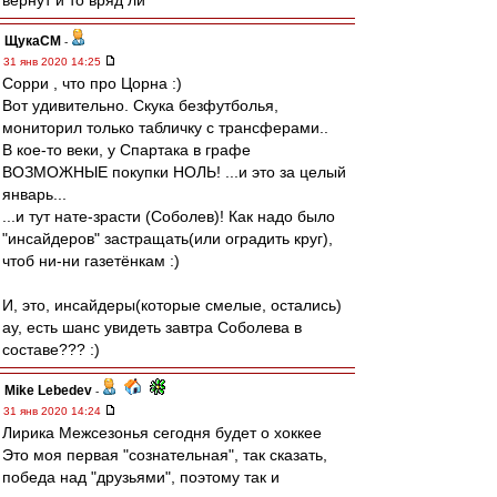
вернут и то вряд ли
ЩукаСМ
-
31 янв 2020 14:25
Сорри , что про Цорна :)
Вот удивительно. Скука безфутболья,
мониторил только табличку с трансферами..
В кое-то веки, у Спартака в графе
ВОЗМОЖНЫЕ покупки НОЛЬ! ...и это за целый
январь...
...и тут нате-зрасти (Соболев)! Как надо было
"инсайдеров" застращать(или оградить круг),
чтоб ни-ни газетёнкам :)
И, это, инсайдеры(которые смелые, остались)
ау, есть шанс увидеть завтра Соболева в
составе??? :)
Mike Lebedev
-
31 янв 2020 14:24
Лирика Межсезонья сегодня будет о хоккее
Это моя первая "сознательная", так сказать,
победа над "друзьями", поэтому так и