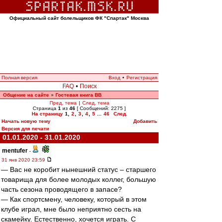
Официальный сайт болельщиков ФК "Спартак" Москва
Полная версия
Вход
•
Регистрация
FAQ
•
Поиск
Общение на сайте
Гостевая книга ВВ
»
Пред. тема
|
След. тема
Страница
1
из
46
[ Сообщений: 2275 ]
На страницу
1
,
2
,
3
,
4
,
5
...
46
След.
Начать новую тему
Добавить
Версия для печати
01.01.2020 - 31.01.2020
mentufer
-
31 янв 2020 23:59
— Вас не коробит нынешний статус – старшего
товарища для более молодых коллег, большую
часть сезона проводящего в запасе?
— Как спортсмену, человеку, который в этом
клубе играл, мне было неприятно сесть на
скамейку. Естественно, хочется играть. С