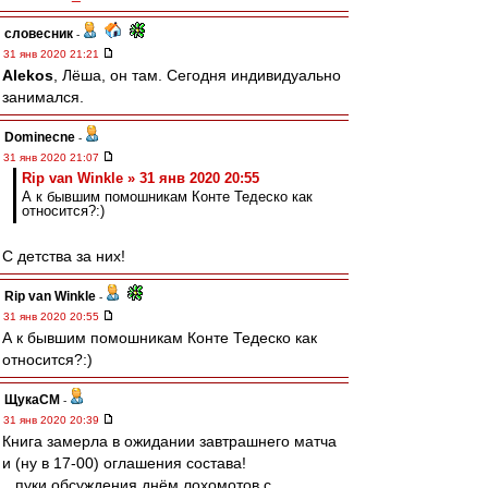
словесник
-
31 янв 2020 21:21
Alekos
, Лёша, он там. Сегодня индивидуально
занимался.
Dominecne
-
31 янв 2020 21:07
Rip van Winkle » 31 янв 2020 20:55
А к бывшим помошникам Конте Тедеско как
относится?:)
С детства за них!
Rip van Winkle
-
31 янв 2020 20:55
А к бывшим помошникам Конте Тедеско как
относится?:)
ЩукаСМ
-
31 янв 2020 20:39
Книга замерла в ожидании завтрашнего матча
и (ну в 17-00) оглашения состава!
...пуки обсуждения днём лохомотов с