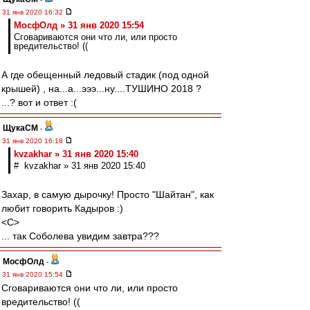
31 янв 2020 16:32
МосфОлд » 31 янв 2020 15:54
Сговариваются они что ли, или просто
вредительство! ((
А где обещенный ледовый стадик (под одной
крышей) , на...а...эээ...ну....ТУШИНО 2018 ?
...? вот и ответ :(
ЩукаСМ
-
31 янв 2020 16:18
kvzakhar » 31 янв 2020 15:40
# kvzakhar » 31 янв 2020 15:40
Захар, в самую дырочку! Просто "Шайтан", как
любит говорить Кадыров :)
<C>
... так Соболева увидим завтра???
МосфОлд
-
31 янв 2020 15:54
Сговариваются они что ли, или просто
вредительство! ((