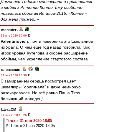
Доменико Тедеско многократно признавался
в любви к Антонио Конте. Ему особенно
нравилась сборная Италии-2016: «Конте –
для меня пример..»
mentufer
-
31 янв 2020 19:06
Valentinovich
, почти наверняка это Емельянов
из Урала. О нём ещё год назад говорили. Кмк
игрок уровня Кутепова и скорее расширение
обоймы, чем укрепление стартового состава
словесник
-
31 янв 2020 18:38
С замиранием сердца посмотрел цвет
шевелюры "оригинала" и даже немножко
разочаровался. Но всё равно Паша Tirox
большущий молодец!
ЩукаСМ
-
31 янв 2020 18:26
Tirox » 31 янв 2020 18:05
# Tirox » 31 янв 2020 18:05