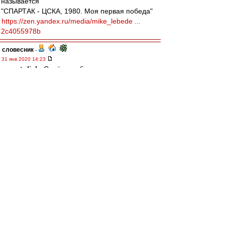
называется
"СПАРТАК - ЦСКА, 1980. Моя первая победа"
https://zen.yandex.ru/media/mike_lebede ...
2c4055978b
словесник
-
31 янв 2020 14:23
sergatolich
, Серёжа, я был уверен, что ты
сделаешь что-то интересное! А тут ещё и
приятное :-))...
Alex-Ch
-
31 янв 2020 14:22
Немного годного чтива про возможную роль
Соболева у Тедеско
https://www.sports.ru/tribuna/blogs/fcz ...
12983.html
greshnik80
-
31 янв 2020 14:21
Зачем нам опорник? Крал, Умяров, Зобнин,
Гулиев.
4 игрока на 1-2 позиции уже имеются.
Лучше бы правого защитника поискали.