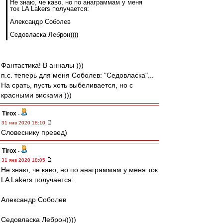
Не знаю, че каво, но по анаграммам у меня
ток LA Lakers получается:
Александр Соболев
Седовласка Леброн))))
Фантастика! В анналы )))
п.с. теперь для меня Соболев: "Седовласка"...
На срать, пусть хоть выбеливается, но с
красными висками )))
Tirox
-
31 янв 2020 18:10
Словеснику превед)
Tirox
-
31 янв 2020 18:05
Не знаю, че каво, но по анаграммам у меня ток
LA Lakers получается:
Александр Соболев
Седовласка Леброн))))