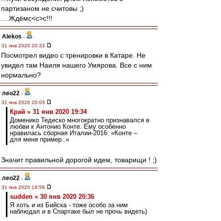
партизаном не считовы ;)
....Ждёмс<с>с!!!
Alekos
-
31 янв 2020 20:33
Посмотрел видео с тренировки в Катаре. Не
увидел там Наиля нашего Умярова. Все с ним
нормально?
лео22
-
31 янв 2020 20:03
Край » 31 янв 2020 19:34
Доменико Тедеско многократно признавался в
любви к Антонио Конте. Ему особенно
нравилась сборная Италии-2016: «Конте –
для меня пример..»
Значит правильной дорогой идем, товарищи ! ;)
лео22
-
31 янв 2020 19:59
sudden » 30 янв 2020 20:36
Я хоть и из Бийска - тоже особо за ним
наблюдал и в Спартаке был не прочь видеть)