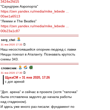
3424e2fd15
"Саундтрек Аэропорта"
https://zen.yandex.ru/media/mike_lebede ...
00ae1a6513
"Лемми и The Beatles"
https://zen.yandex.ru/media/mike_lebede ...
00b23a1c87
serg_chel
-
31 янв 2020 17:33
Наш несостоявшийся опорник-людоед с лавки
Ниццы поехал в Аталанту. Познавать крутость
схемы 343.
словесник
-
31 янв 2020 17:30
ЩукаСМ » 31 янв 2020, 17:26
с доп ареной
"Доп. арена" и сейчас в проекте (хотя "тапочка"
была отставлена задолго до начала работы
над стадионом).
И здесь уже много раз писали: фундамент по