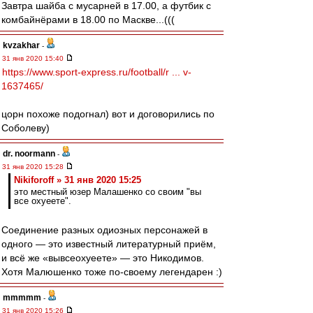
Завтра шайба с мусарней в 17.00, а футбик с
комбайнёрами в 18.00 по Маскве...(((
kvzakhar
-
31 янв 2020 15:40
https://www.sport-express.ru/football/r ... v-
1637465/
цорн похоже подогнал) вот и договорились по
Соболеву)
dr. noormann
-
31 янв 2020 15:28
Nikiforoff » 31 янв 2020 15:25
это местный юзер Малашенко со своим "вы
все охуеете".
Соединение разных одиозных персонажей в
одного — это известный литературный приём,
и всё же «вывсеохуеете» — это Никодимов.
Хотя Малюшенко тоже по-своему легендарен :)
mmmmm
-
31 янв 2020 15:26