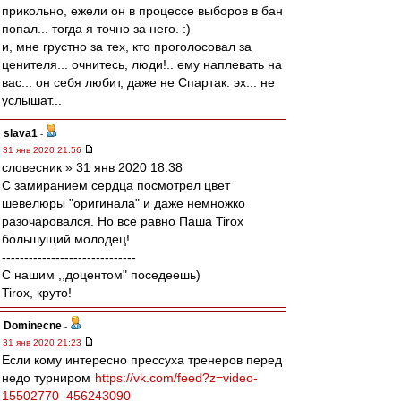
прикольно, ежели он в процессе выборов в бан
попал... тогда я точно за него. :)
и, мне грустно за тех, кто проголосовал за
ценителя... очнитесь, люди!.. ему наплевать на
вас... он себя любит, даже не Спартак. эх... не
услышат...
slava1
-
31 янв 2020 21:56
словесник » 31 янв 2020 18:38
С замиранием сердца посмотрел цвет
шевелюры "оригинала" и даже немножко
разочаровался. Но всё равно Паша Tirox
большущий молодец!
------------------------------
C нашим ,,доцентом" поседеешь)
Tirox, круто!
Dominecne
-
31 янв 2020 21:23
Если кому интересно прессуха тренеров перед
недо турниром
https://vk.com/feed?z=video-
15502770_456243090