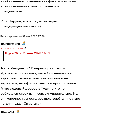
в собственном сознании как факт, а потом на
этом основании кому-то претензии
предъявлять...
P. S. Пардон, из-за паузы не видел
предыдущей мессаги :-).
Редактировалось 31 янв 2020 17:26
dr. noormann
-
31 янв 2020 17:10
ЩукаСМ » 31 янв 2020 16:32
А кто обещал-то? В первый раз слышу.
Я, конечно, понимаю, что в Сокольники наш
взрослый хоккей может уже никогда и не
вернуться, но официяльно там просто ремонт.
А что ледовый дворец в Тушине кто-то
собирался строить — совсем удивительно. Ну,
он, конечно, там есть, звездою зовётся, но явно
не для нужд «Спартака».
ЩукаСМ
-