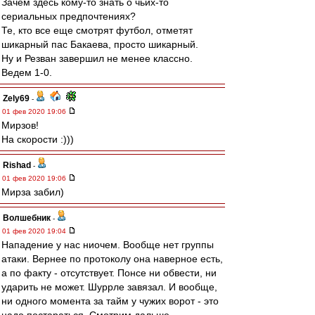
Зачем здесь кому-то знать о чьих-то
сериальных предпочтениях?
Те, кто все еще смотрят футбол, отметят
шикарный пас Бакаева, просто шикарный.
Ну и Резван завершил не менее классно.
Ведем 1-0.
Zely69
-
01 фев 2020 19:06
Мирзов!
На скорости :)))
Rishad
-
01 фев 2020 19:06
Мирза забил)
Волшебник
-
01 фев 2020 19:04
Нападение у нас ниочем. Вообще нет группы
атаки. Вернее по протоколу она наверное есть,
а по факту - отсутствует. Понсе ни обвести, ни
ударить не может. Шуррле завязал. И вообще,
ни одного момента за тайм у чужих ворот - это