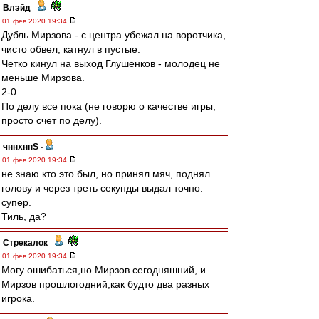
Влэйд
-
01 фев 2020 19:34
Дубль Мирзова - с центра убежал на воротчика,
чисто обвел, катнул в пустые.
Четко кинул на выход Глушенков - молодец не
меньше Мирзова.
2-0.
По делу все пока (не говорю о качестве игры,
просто счет по делу).
чннхнпS
-
01 фев 2020 19:34
не знаю кто это был, но принял мяч, поднял
голову и через треть секунды выдал точно.
супер.
Тиль, да?
Стрекалок
-
01 фев 2020 19:34
Могу ошибаться,но Мирзов сегодняшний, и
Мирзов прошлогодний,как будто два разных
игрока.