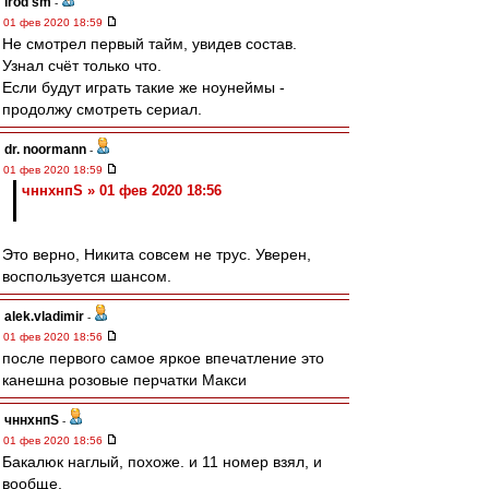
irod sm
-
01 фев 2020 18:59
Не смотрел первый тайм, увидев состав.
Узнал счёт только что.
Если будут играть такие же ноунеймы -
продолжу смотреть сериал.
dr. noormann
-
01 фев 2020 18:59
чннхнпS » 01 фев 2020 18:56
Это верно, Никита совсем не трус. Уверен,
воспользуется шансом.
alek.vladimir
-
01 фев 2020 18:56
после первого самое яркое впечатление это
канешна розовые перчатки Макси
чннхнпS
-
01 фев 2020 18:56
Бакалюк наглый, похоже. и 11 номер взял, и
вообще.