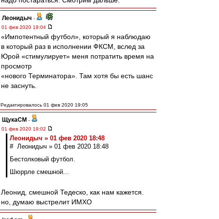
надо постараться. Смотрим дальше.
Леонидыч
-
01 фев 2020 19:04
«Импотентный футбол», который я наблюдаю
в который раз в исполнении ФКСМ, вслед за
Юрой «стимулирует» меня потратить время на
просмотр
«нового Терминатора». Там хотя бы есть шанс
не заснуть.
Редактировалось 01 фев 2020 19:05
ЩукаСМ
-
01 фев 2020 19:02
Леонидыч » 01 фев 2020 18:48
# Леонидыч » 01 фев 2020 18:48
Бестолковый футбол.
Шюррле смешной...
Леонид, смешной Тедеско, как нам кажется.
но, думаю выстрелит ИМХО