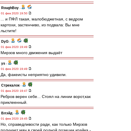
RoughBoy
-
01 фев 2020 19:50
... и ПФЛ такая, малобюджетная, с ведром
картохи, застенчиво, из подвала: Вы мне
льстите!
DyG
-
01 фев 2020 19:49
Мирзов много движения выдаёт
ys
-
01 фев 2020 19:49
Да, факеисты неприятно удивили.
Стрекалок
-
01 фев 2020 19:47
Ребров верен себе... Стоял на линии ворот,как
приклеенный.
Влэйд
-
01 фев 2020 19:45
Но, справедливости ради, как только Мирзов
получает мяч в своей родной позиции крайка -