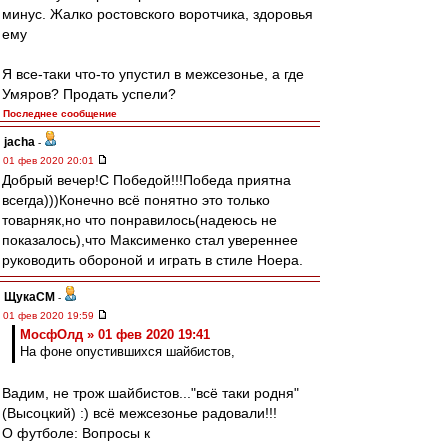
минус. Жалко ростовского воротчика, здоровья
ему
Я все-таки что-то упустил в межсезонье, а где
Умяров? Продать успели?
Последнее сообщение
jacha
-
01 фев 2020 20:01
Добрый вечер!С Победой!!!Победа приятна
всегда)))Конечно всё понятно это только
товарняк,но что понравилось(надеюсь не
показалось),что Максименко стал увереннее
руководить обороной и играть в стиле Ноера.
ЩукаСМ
-
01 фев 2020 19:59
МосфОлд » 01 фев 2020 19:41
На фоне опустившихся шайбистов,
Вадим, не трож шайбистов..."всё таки родня"
(Высоцкий) :) всё межсезонье радовали!!!
О футболе: Вопросы к