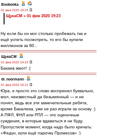
Boobooka
-
01 фев 2020 19:25
ЩукаСМ » 01 фев 2020 19:23
Ну если бы он мог столько пробежать так и
ещё успеть посмотреть, то его бы купили
миллионов за 80...
ЩукаСМ
-
01 фев 2020 19:23
Бакаев жмот! :(
dr. noormann
-
01 фев 2020 19:22
Юра, я просто это слово воспринял буквально,
мол, неизвестный да безымянный — и не
понял, ведь все эти замечательные ребята,
кроме Бакалюка, уже не раз играли за основу :)
А ПФЛ, ФНЛ или РПЛ — это оценочные
суждения, в которые вдаваться я не буду.
Пропустили момент, когда надо было кричать:
«Федун, купи ещё парочку Промесов» :)