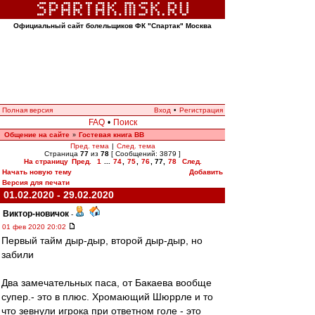
Официальный сайт болельщиков ФК "Спартак" Москва
Полная версия
Вход
•
Регистрация
FAQ
•
Поиск
Общение на сайте
Гостевая книга ВВ
»
Пред. тема
|
След. тема
Страница
77
из
78
[ Сообщений: 3879 ]
На страницу
Пред.
1
...
74
,
75
,
76
,
77
,
78
След.
Начать новую тему
Добавить
Версия для печати
01.02.2020 - 29.02.2020
Виктор-новичок
-
01 фев 2020 20:02
Первый тайм дыр-дыр, второй дыр-дыр, но
забили
Два замечательных паса, от Бакаева вообще
супер.- это в плюс. Хромающий Шюррле и то
что зевнули игрока при ответном голе - это