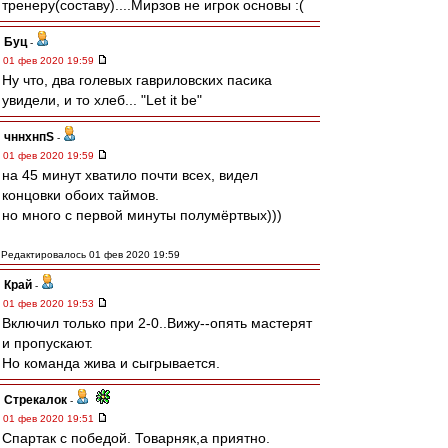
тренеру(составу)....Мирзов не игрок основы :(
Буц
-
01 фев 2020 19:59
Ну что, два голевых гавриловских пасика
увидели, и то хлеб... "Let it be"
чннхнпS
-
01 фев 2020 19:59
на 45 минут хватило почти всех, видел
концовки обоих таймов.
но много с первой минуты полумёртвых)))
Редактировалось 01 фев 2020 19:59
Край
-
01 фев 2020 19:53
Включил только при 2-0..Вижу--опять мастерят
и пропускают.
Но команда жива и сыгрывается.
Стрекалок
-
01 фев 2020 19:51
Спартак с победой. Товарняк,а приятно.