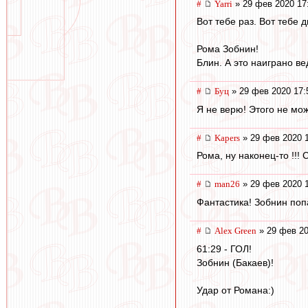
#
Yarri
» 29 фев 2020 17
Вот тебе раз. Вот тебе д
Рома Зобнин!
Блин. А это наиграно ве
#
Буц
» 29 фев 2020 17:
Я не верю! Этого не может 
#
Kapers
» 29 фев 2020 
Рома, ну наконец-то !!!
#
man26
» 29 фев 2020 
Фантастика! Зобнин попа
#
Alex Green
» 29 фев 20
61:29 - ГОЛ!
Зобнин (Бакаев)!
Удар от Романа:)