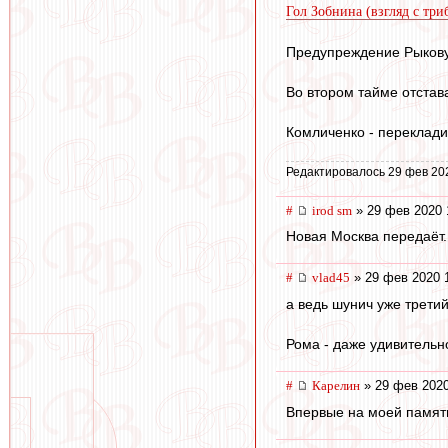
Гол Зобнина (взгляд с тр
Предупреждение Рыкову 
Во втором тайме отстава
Комличенко - переклади
Редактировалось 29 фев 20
#
irod sm
» 29 фев 2020 
Новая Москва передаёт.
#
vlad45
» 29 фев 2020 
а ведь шунич уже третий
Рома - даже удивительно
#
Карелин
» 29 фев 2020
Впервые на моей памяти