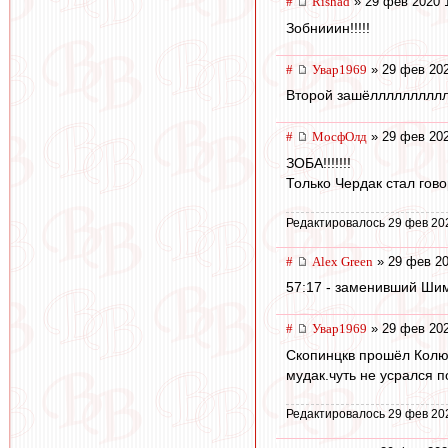
#
Rishad
» 29 фев 2020 
Зобнииин!!!!!
#
Увар1969
» 29 фев 202
Второй зашёлллллллллллллл
#
МосфОлд
» 29 фев 202
ЗОБА!!!!!!!
Только Чердак стал гово
Редактировалось 29 фев 20
#
Alex Green
» 29 фев 20
57:17 - заменивший Шим
#
Увар1969
» 29 фев 202
Скопинцкв прошёл Колю 
мудак.чуть не усрался 
Редактировалось 29 фев 20