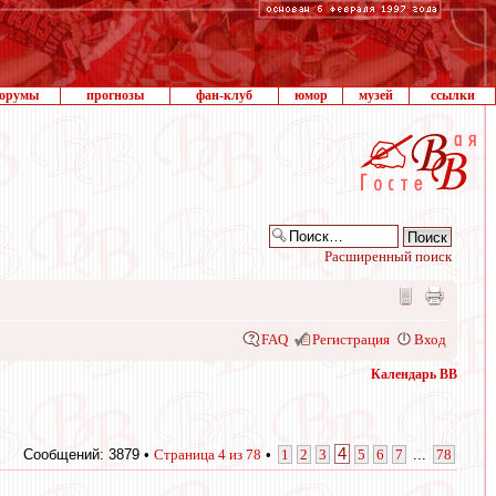
орумы
прогнозы
фан-клуб
юмор
музей
ссылки
Расширенный поиск
FAQ
Регистрация
Вход
Календарь ВВ
4
Сообщений: 3879 •
Страница
4
из
78
•
1
2
3
5
6
7
...
78