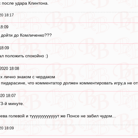
с после удара Клинтона.
20 18:17
18:09
 дойти до Комличенко???
18:09
л положить спокойно :)
2020 18:08
их лично знаком с чердаком
 пидарасине, что комментатор должен комментировать игру,а не отк
20 18:07
73-й минуте.
ва голевой и туууууууууууут же Понсе не забил чудом...
20 18:09