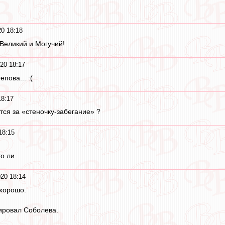
0 18:18
Великий и Могучий!
20 18:17
епова... :(
18:17
тся за «стеночку-забегание» ?
18:15
то ли
20 18:14
хорошо.
ировал Соболева.