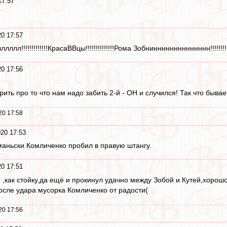
17:57
0 17:57
л!!!!!!!!!!!!!КрасаВВцы!!!!!!!!!!!!!!Рома Зобнинннннннннннннн!!!!!!!!
0 17:56
рить про то что нам надо забить 2-й - ОН и случился! Так что бывает
20 17:58
20 17:53
аньски Комличенко пробил в правую штангу.
0 17:51
,как стойку,да ещё и прокинул удачно между Зобой и Кутей,хорошо
после удара мусорка Комличенко от радости(
20 17:56