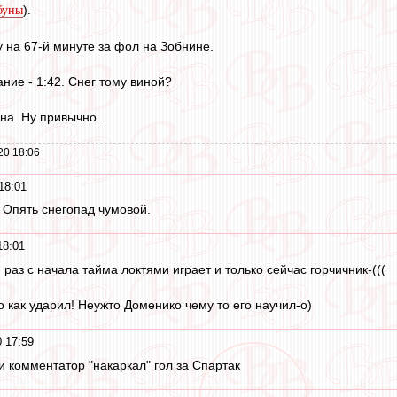
).
ибуны
на 67-й минуте за фол на Зобнине.
ние - 1:42. Снег тому виной?
на. Ну привычно...
20 18:06
18:01
 Опять снегопад чумовой.
18:01
 раз с начала тайма локтями играет и только сейчас горчичник-(((
 как ударил! Неужто Доменико чему то его научил-о)
 17:59
 комментатор "накаркал" гол за Спартак