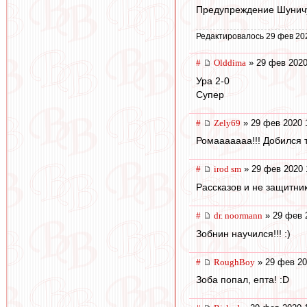
Предупреждение Шуничу
Редактировалось 29 фев 20
#
Olddima
» 29 фев 2020
Ура 2-0
Супер
#
Zely69
» 29 фев 2020 
Ромааааааа!!! Добился та
#
irod sm
» 29 фев 2020 
Рассказов и не защитни
#
dr. noormann
» 29 фев 
Зобнин научился!!! :)
#
RoughBoy
» 29 фев 20
Зоба попал, епта! :D