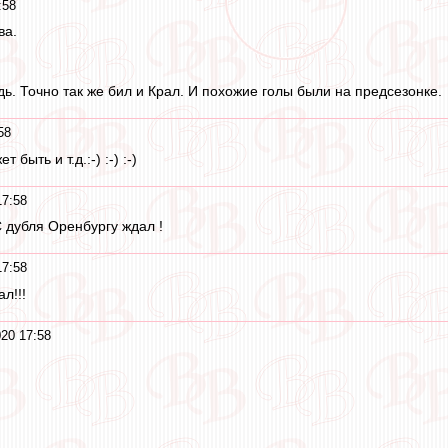
:58
ва.
дь. Точно так же бил и Крал. И похожие голы были на предсезонке.
58
быть и т.д.:-) :-) :-)
17:58
 С дубля Оренбургу ждал !
17:58
л!!!
20 17:58