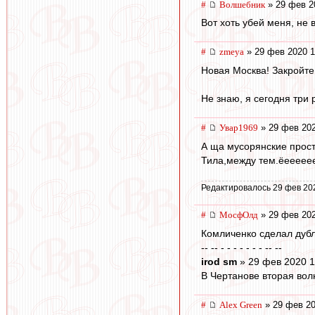
#
Волшебник
» 29 фев 2
Вот хоть убей меня, не 
#
zmeya
» 29 фев 2020 1
Новая Москва! Закройте
Не знаю, я сегодня три 
#
Увар1969
» 29 фев 202
А ща мусорянские прост
Тила,между тем.ёееееее
Редактировалось 29 фев 20
#
МосфОлд
» 29 фев 202
Комличенко сделал дубль.
-- -- - - - - - - - -- --
irod sm
» 29 фев 2020 1
В Чертанове вторая вол
#
Alex Green
» 29 фев 20