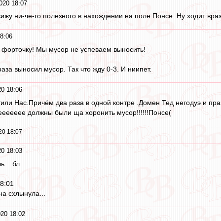
020 18:07
вижу ни-че-го полезного в нахождении на поле Понсе. Ну ходит вра
8:06
 форточку! Мы мусор не успеваем выносить!
раза выносил мусор. Так что жду 0-3. И ниипет.
0 18:06
или Нас.Причём два раза в одной контре .Домен Тед негодуэ и пра
ееееее должны были ща хоронить мусор!!!!!!Понсе(
20 18:07
0 18:03
.. бл...
8:01
на схлынула...
20 18:02