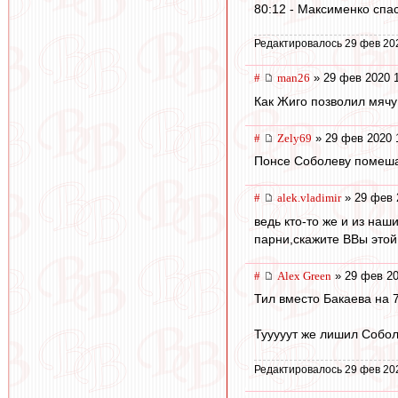
80:12 - Максименко спа
Редактировалось 29 фев 20
#
man26
» 29 фев 2020 
Как Жиго позволил мячу
#
Zely69
» 29 фев 2020 
Понсе Соболеву помеша
#
alek.vladimir
» 29 фев 
ведь кто-то же и из наш
парни,скажите ВВы этой
#
Alex Green
» 29 фев 20
Тил вместо Бакаева на 
Тууууут же лишил Соболе
Редактировалось 29 фев 20