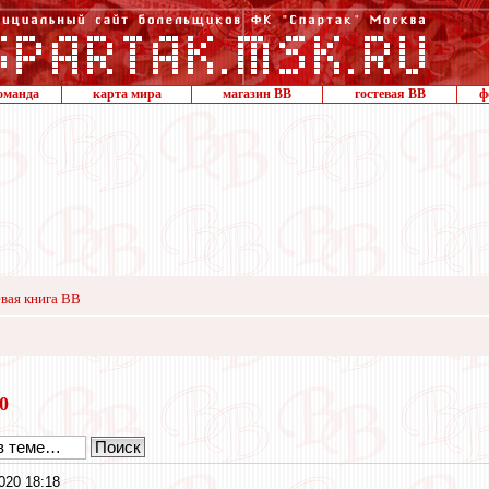
оманда
карта мира
магазин ВВ
гостевая ВВ
ф
вая книга ВВ
20
020 18:18