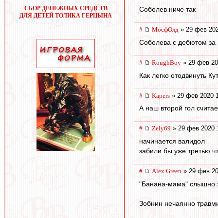
СБОР ДЕНЕЖНЫХ СРЕДСТВ
Соболев ниче так
ДЛЯ ДЕТЕЙ ТОЛИКА ГЕРЦЫНА
#
МосфОлд
» 29 фев 202
Соболева с дебютом за 
#
RoughBoy
» 29 фев 20
Как легко отодвинуть Кут
#
Kapers
» 29 фев 2020 
А наш второй гол считае
#
Zely69
» 29 фев 2020 
начинается валидол
забили бы уже третью ч
#
Alex Green
» 29 фев 20
"Банана-мама" слышно 
Зобнин нечаянно травм