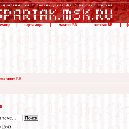
оманда
карта мира
магазин ВВ
гостевая ВВ
ф
вая книга ВВ
20
 18:43