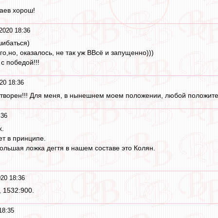
каев хорош!
2020 18:36
шибаться)
о,но, оказалось, не так уж ВВсё и запущенно)))
с победой!!!
20 18:36
ворен!!! Для меня, в нынешнем моем положении, любой положитель
:36
х.
ет в принципе.
ольшая ложка дегтя в нашем составе это Колян.
20 18:36
 1532:900.
18:35