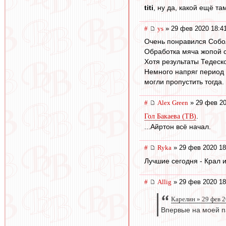
titi
, ну да, какой ещё т
#
ys
» 29 фев 2020 18:4
Очень понравился Собо
Обработка мяча жопой с
Хотя результаты Тедеско
Немного напряг период в
могли пропустить тогда.
#
Alex Green
» 29 фев 20
.
Гол Бакаева (ТВ)
...Айртон всё начал.
#
Ryka
» 29 фев 2020 18
Лучшие сегодня - Крал 
#
Allig
» 29 фев 2020 18
Карелин » 29 фев 
Впервые на моей п