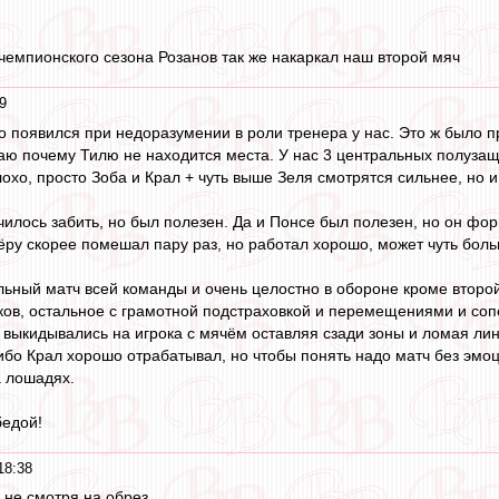
чемпионского сезона Розанов так же накаркал наш второй мяч
9
 появился при недоразумении в роли тренера у нас. Это ж было про
ю почему Тилю не находится места. У нас 3 центральных полузащ
хо, просто Зоба и Крал + чуть выше Зеля смотрятся сильнее, но и
илось забить, но был полезен. Да и Понсе был полезен, но он фо
нёру скорее помешал пару раз, но работал хорошо, может чуть бо
ный матч всей команды и очень целостно в обороне кроме второй
ков, остальное с грамотной подстраховкой и перемещениями и со
выкидывались на игрока с мячём оставляя сзади зоны и ломая лин
либо Крал хорошо отрабатывал, но чтобы понять надо матч без эмоц
а лошадях.
бедой!
18:38
 не смотря на обрез.