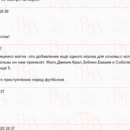
18:38
ютом!
7
яшнего матча -это добавление ещё одного игрока для основы,с ко
ользы он нам принесёт. Жиго,Джикия,Крал,Зобнин,Бакаев и Собол
ещё 5.
то преступление перед футболом.
:37
20 18:37