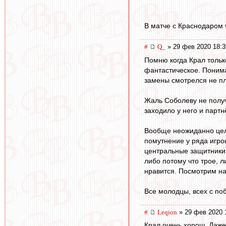
В матче с Краснодаром 
#
Q_
» 29 фев 2020 18:3
Помню когда Крал только
фантастическое. Понима
замены смотрелся не пло
Жаль Соболеву не получ
заходило у него и парт
Вообще неожиданно цель
помутнение у ряда игро
центральные защитники 
либо потому что трое, 
нравится. Посмотрим н
Все молодцы, всех с по
#
Leqion
» 29 фев 2020 
Крал очень хорош. Даже