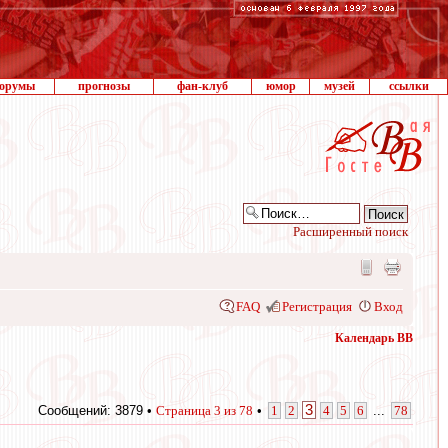
орумы
прогнозы
фан-клуб
юмор
музей
ссылки
Расширенный поиск
FAQ
Регистрация
Вход
Календарь ВВ
3
Сообщений: 3879 •
Страница
3
из
78
•
1
2
4
5
6
...
78