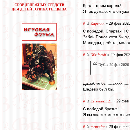
СБОР ДЕНЕЖНЫХ СРЕДСТВ
Крал - прям король!
ДЛЯ ДЕТЕЙ ТОЛИКА ГЕРЦЫНА
Я так думаю, что он уже
#
Карелин
» 29 фев 2020
С победой, Спартак!!!
Забей Понсе хотя бы од
Молодцы, ребята, моло
#
Nikiforoff
» 29 фев 202
DyG » 29 фев 2020
Да.забил бы.....эхххх......
Шедевр был бы.
#
Евгений1121
» 29 фев 
С победой,братья!
Я вы знаете-мне это оч
#
mentufer
» 29 фев 2020