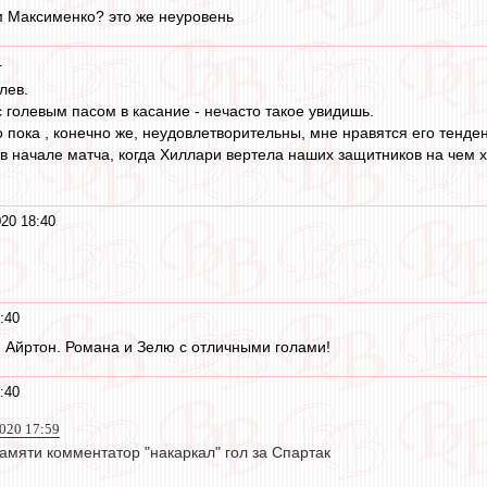
ам Максименко? это же неуровень
1
лев.
 голевым пасом в касание - нечасто такое увидишь.
 пока , конечно же, неудовлетворительны, мне нравятся его тенде
 начале матча, когда Хиллари вертела наших защитников на чем хо
20 18:40
:40
и Айртон. Романа и Зелю с отличными голами!
:40
2020 17:59
амяти комментатор "накаркал" гол за Спартак