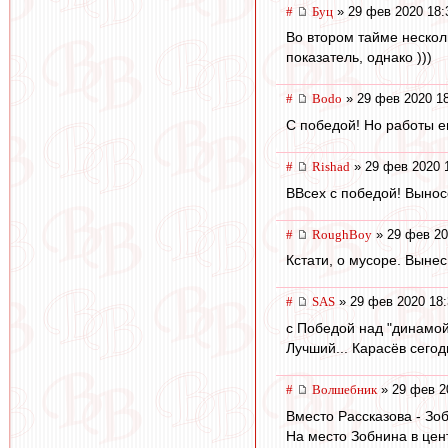
#
Буц
» 29 фев 2020 18:
Во втором тайме нескол
показатель, однако )))
#
Bodo
» 29 фев 2020 1
С победой! Но работы е
#
Rishad
» 29 фев 2020 
ВВсех с победой! Вынос
#
RoughBoy
» 29 фев 20
Кстати, о мусоре. Вынес
#
SAS
» 29 фев 2020 18:
с Победой над "динамой 
Лучший... Карасёв сегодн
#
Волшебник
» 29 фев 2
Вместо Рассказова - Зо
На место Зобнина в цен