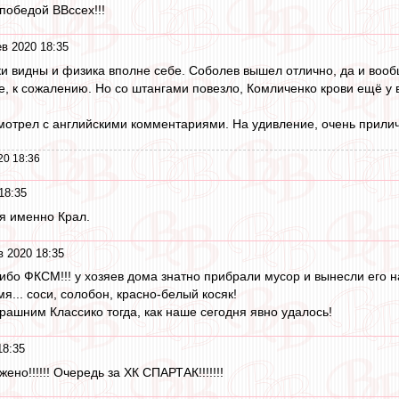
победой ВВссех!!!
в 2020 18:35
зки видны и физика вполне себе. Соболев вышел отлично, да и вооб
, к сожалению. Но со штангами повезло, Комличенко крови ещё у в
отрел с английскими комментариями. На удивление, очень прили
20 18:36
18:35
ня именно Крал.
 2020 18:35
ибо ФКСМ!!! у хозяев дома знатно прибрали мусор и вынесли его на
... соси, солобон, красно-белый косяк!
рашним Классико тогда, как наше сегодня явно удалось!
18:35
но!!!!!! Очередь за ХК СПАРТАК!!!!!!!