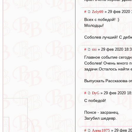
#
Zely69
» 29 фев 2020 
Всех с победой! :)
Молодцы!
Соболев лучший! С деб
#
titi
» 29 фев 2020 18:3
Главное событие сегодн
Соболев! Очень много п
задачи.Осталось найти 
Выпускать Рассказова-э
#
DyG
» 29 фев 2020 18
С победой!
Понсе - засранец.
Загубил шедевр.
#
Алекс1975
» 29 фев 20