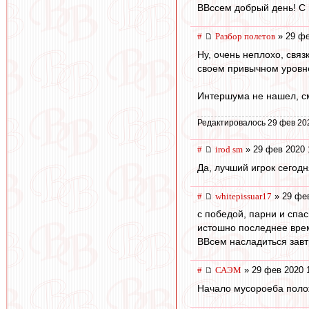
ВВссем добрый день! С 
#
Разбор полетов
» 29 фе
Ну, очень неплохо, свя
своем привычном уровне
Интершума не нашел, см
Редактировалось 29 фев 20
#
irod sm
» 29 фев 2020 
Да, лучший игрок сегод
#
whitepissuar17
» 29 фев
с победой, парни и спас
истошно последнее время
ВВсем насладиться завт
#
САЭМ
» 29 фев 2020 
Начало мусороеба положе