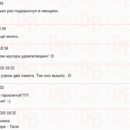
34
ько раз подпрыгнул в эмоциях..
8:34
щё много.
18:34
ом мусора удовлетворен! :D
20 18:32
 утром два пакета. Так оно вышло. :D
32
проклятой"!!!!!
я! :-)
020 18:32
бнина.
тре - Тиля