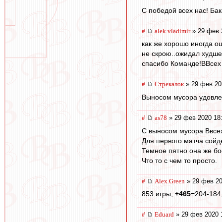
С победой всех нас! Ба
#
alek.vladimir
» 29 фев 
как же хорошо иногда о
не скрою..ожидал худшег
спасибо Команде!ВВсех 
#
Стрекалок
» 29 фев 20
Выносом мусора удовлет
#
as78
» 29 фев 2020 18
С выносом мусора Ввсе
Для первого матча сойд
Темное пятно она же бо
Что то с чем то просто.
#
Alex Green
» 29 фев 20
853 игры,
+465
=204-184,
#
Eduard
» 29 фев 2020 