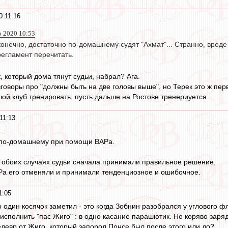
0 11:16
р 2020 10:53
конечно, достаточно по-домашнему судят "Ахмат"... Странно, врод
регламент перечитать.
, который дома тянут судьи, набрал? Ага.
говоры про "должны быть на две головы выше", но Терек это ж перв
ой клуб тренировать, пусть дальше на Ростове тренериуется.
11:13
т по-домашнему при помощи ВАРа.
 обоих случаях судьи сначала принимали правильное решение,
Ра его отменяли и принимали тенденциозное и ошибочное.
1:05
о один косячок заметил - это когда Зобнин разобрался у углового
исполнить "пас Жиго" : в одно касание парашютик. Но коряво заряд
едевр от Жиго, который запорол Понсе был после этого или до?