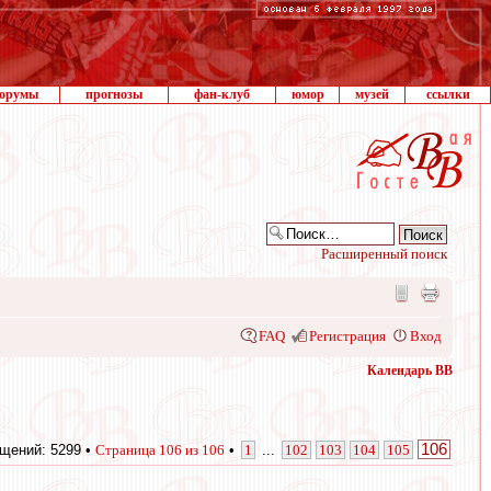
орумы
прогнозы
фан-клуб
юмор
музей
ссылки
Расширенный поиск
FAQ
Регистрация
Вход
Календарь ВВ
106
щений: 5299 •
Страница
106
из
106
•
1
...
102
103
104
105