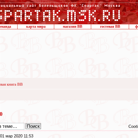
оманда
карта мира
магазин ВВ
гостевая ВВ
ф
вая книга ВВ
20
Сооб
01 мар 2020 11:53