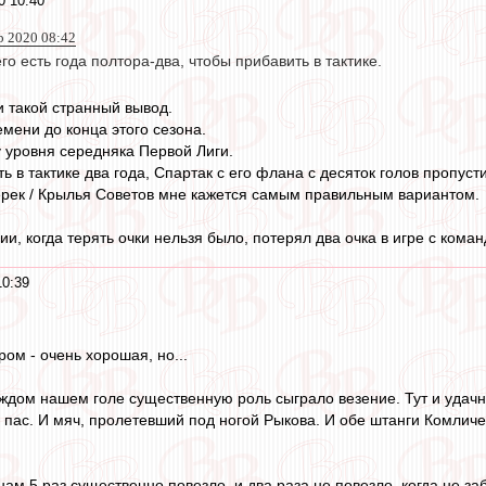
0 10:40
р 2020 08:42
го есть года полтора-два, чтобы прибавить в тактике.
и такой странный вывод.
мени до конца этого сезона.
у уровня середняка Первой Лиги.
ь в тактике два года, Спартак с его флана с десяток голов пропусти
ерек / Крылья Советов мне кажется самым правильным вариантом.
ии, когда терять очки нельзя было, потерял два очка в игре с кома
10:39
ом - очень хорошая, но...
аждом нашем голе существенную роль сыграло везение. Тут и удачн
 пас. И мяч, пролетевший под ногой Рыкова. И обе штанги Комличен
нам 5 раз существенно повезло, и два раза не повезло, когда не за