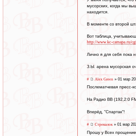
мусорских, когда мы выш
находится.
В моменте со второй шт
Вот таблица, учитывающа
http://www.kc-camapa.ru/cgi
Лично я для себя пока 
З.Ы. арена мусорская о
#
Alex Green
» 01 мар 20
Послематчевая пресс-к
На Радио ВВ (192,2:0 F
Вперёд, "Спартак"!
#
Стрекалок
» 01 мар 20
Прошу у Всех прощение