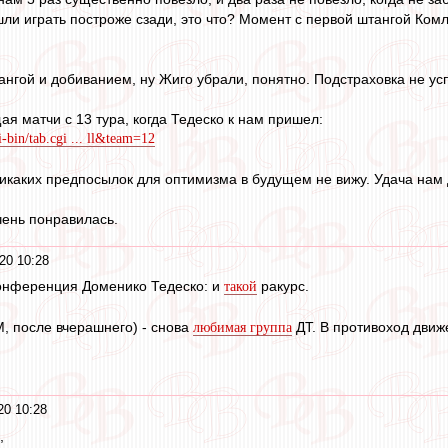
ли играть построже сзади, это что? Момент с первой штангой Комл
ангой и добиванием, ну Жиго убрали, понятно. Подстраховка не ус
я матчи с 13 тура, когда Тедеско к нам пришел:
-bin/tab.cgi ... ll&team=12
никаких предпосылок для оптимизма в будущем не вижу. Удача нам д
чень понравилась.
20 10:28
онференция Доменико Тедеско: и
ракурс.
такой
M, после вчерашнего) - снова
ДТ. В противоход движ
любимая группа
20 10:28
,