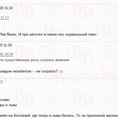
20 11:24
 11:17
Лев Яшин. И про автоген в гимне нет, нормальный гимн.
0 11:18
20, 10:39
ле существенную роль сыграло везение
 каждом незабитом -- не сыграло? ;-)
17
осквы
гры и львы
амёк на Коллизей, где тигры и львы бились. То ли признание желани