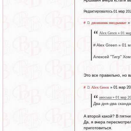
Редактировалось 01 мар 202
#
двоишник ниодыкват
» 
Alex Green » 01 ма
# Alex Green » 01 
Алексей "Тигр" Хом
Это все правильно, но 
#
Alex Green
» 01 мар 20
авоська » 01 мар 2
Два дня-два сканд
А второй какой? В пятн
Да, я вчера пересмотре
приготовиться.