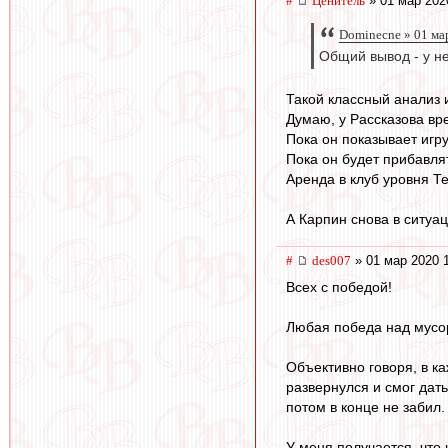
#
Ценитель
» 01 мар 202
Dominecne » 01 ма
Общий вывод - у не
Такой классный анализ 
Думаю, у Рассказова вре
Пока он показывает игр
Пока он будет прибавлят
Аренда в клуб уровня Т
А Карпин снова в ситуац
#
des007
» 01 мар 2020 
Всех с победой!
Любая победа над мусор
Объективно говоря, в к
развернулся и смог дать
потом в конце не забил.
У меня получается, что 