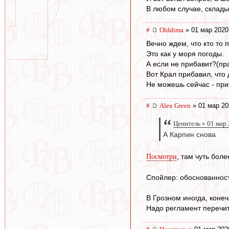
В любом случае, склады
#
Olddima
» 01 мар 2020
Вечно ждем, что кто то 
Это как у моря погоды.
А если не прибавит?(пр
Вот Крал прибавил, что 
Не можешь сейчас - при
#
Alex Green
» 01 мар 20
Ценитель » 01 мар 
А Карпин снова
, там чуть боле
Посмотри
Спойлер: обоснованност
В Грозном иногда, конеч
Надо регламент перечит