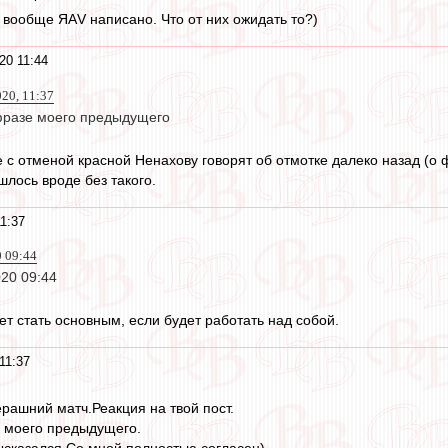
е вообще ЯАV написано. Что от них ожидать то?)
20 11:44
020, 11:37
фразе моего предыдущего
е с отменой красной Ненахову говорят об отмотке далеко назад (о 
шлось вроде без такого.
1:37
0 09:44
20 09:44
ет стать основным, если будет работать над собой.
11:37
рашний матч.Реакция на твой пост.
е моего предыдущего.
ысказался.Со мной полностью согласен)