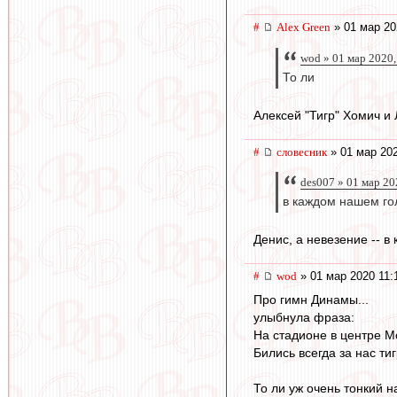
#
Alex Green
» 01 мар 20
wod » 01 мар 2020,
То ли
Алексей "Тигр" Хомич и 
#
словесник
» 01 мар 202
des007 » 01 мар 20
в каждом нашем го
Денис, а невезение -- в
#
wod
» 01 мар 2020 11:
Про гимн Динамы...
улыбнула фраза:
На стадионе в центре М
Бились всегда за нас ти
То ли уж очень тонкий н