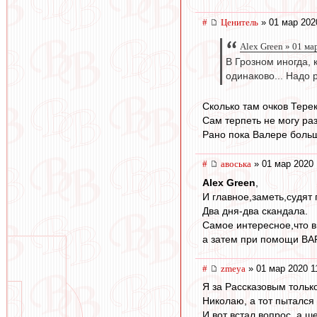
#
Ценитель
» 01 мар 202
Alex Green » 01 ма
В Грозном иногда, 
одинаково... Надо 
Сколько там очков Терек
Сам терпеть не могу раз
Рано пока Валере больш
#
авоська
» 01 мар 2020 
Alex Green
,
И главное,заметь,судя
Два дня-два скандала.
Самое интересное,что в
а затем при помощи ВА
#
zmeya
» 01 мар 2020 1
Я за Рассказовым тольк
Николаю, а тот пытался 
И вот встал вопрос, а ш