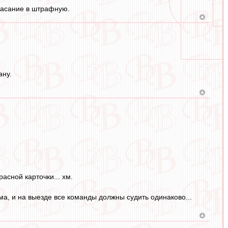
 касание в штрафную.
ану.
сной карточки... хм.
ма, и на выезде все команды должны судить одинаково...