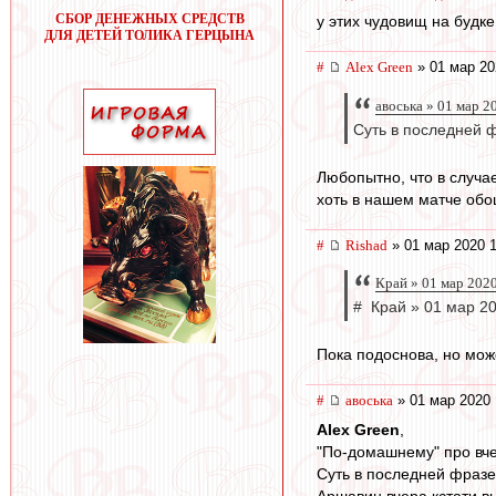
СБОР ДЕНЕЖНЫХ СРЕДСТВ
у этих чудовищ на будк
ДЛЯ ДЕТЕЙ ТОЛИКА ГЕРЦЫНА
#
Alex Green
» 01 мар 20
авоська » 01 мар 2
Суть в последней 
Любопытно, что в случа
хоть в нашем матче обо
#
Rishad
» 01 мар 2020 1
Край » 01 мар 202
# Край » 01 мар 20
Пока подоснова, но мож
#
авоська
» 01 мар 2020 
Alex Green
,
"По-домашнему" про вче
Суть в последней фраз
Аршавин вчера кстати в