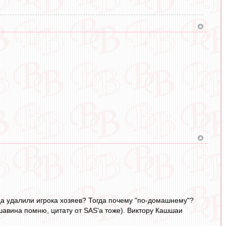
гда удалили игрока хозяев? Тогда почему "по-домашнему"?
ршавина помню, цитату от SAS'a тоже). Виктору Кашшаи