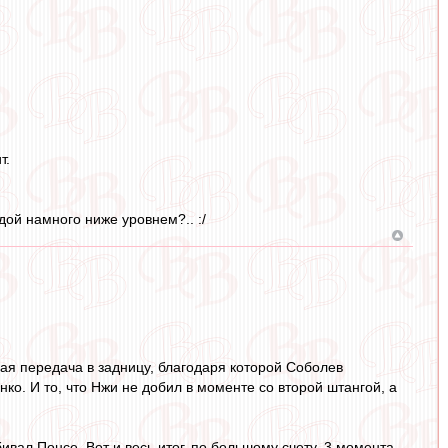
т.
ндой намного ниже уровнем?.. :/
ая передача в задницу, благодаря которой Соболев
ко. И то, что Нжи не добил в моменте со второй штангой, а
бивал Понсе. Вот и весь итог, по большому счету. 3 момента