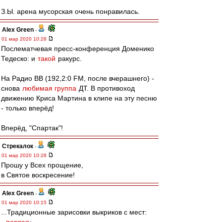
З.Ы. арена мусорская очень понравилась.
Alex Green
-
01 мар 2020 10:28
Послематчевая пресс-конференция Доменико
Тедеско: и
такой
ракурс.
На Радио ВВ (192,2:0 FM, после вчерашнего) -
снова
любимая группа
ДТ. В противоход
движению Криса Мартина в клипе на эту песню
- только вперёд!
Вперёд, "Спартак"!
Стрекалок
-
01 мар 2020 10:28
Прошу у Всех прощение,
в Святое воскресение!
Alex Green
-
01 мар 2020 10:15
...Традиционные зарисовки выкриков с мест: