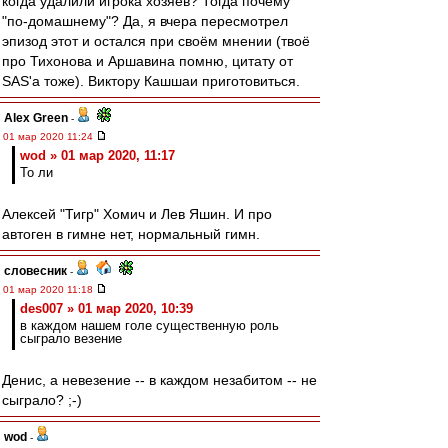
когда удалили игрока хозяев? Тогда почему
"по-домашнему"? Да, я вчера пересмотрел
эпизод этот и остался при своём мнении (твоё
про Тихонова и Аршавина помню, цитату от
SAS'a тоже). Виктору Кашшаи приготовиться.
Alex Green
-
01 мар 2020 11:24
wod » 01 мар 2020, 11:17
То ли
Алексей "Тигр" Хомич и Лев Яшин. И про
автоген в гимне нет, нормальный гимн.
словесник
-
01 мар 2020 11:18
des007 » 01 мар 2020, 10:39
в каждом нашем голе существенную роль
сыграло везение
Денис, а невезение -- в каждом незабитом -- не
сыграло? ;-)
wod
-