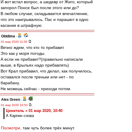
И вот встал вопрос, а шедевр от Жиго, который
запорол Понсе был после этого или до?
В любом случае, складывается впечатление,
что это наигрывалось. Пас и парашют в одно
касание в штрафную.
Olddima
-
01 мар 2020 11:00
Вечно ждем, что кто то прибавит.
Это как у моря погоды.
А если не прибавит?(правильно написали
выше, в Крыльях надо прибавлять)
Вот Крал прибавил, что делал, как получилось,
оставался после треньки или нет - по
барабану.
Не можешь сейчас - приходи потом.
Alex Green
-
01 мар 2020 10:53
Ценитель » 01 мар 2020, 10:40
А Карпин снова
Посмотри
, там чуть более трёх минут.