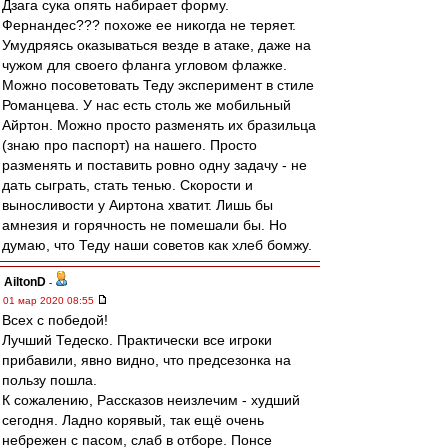
Дзага сука опять набирает форму.
Фернандес??? похоже ее никогда не теряет.
Умудряясь оказываться везде в атаке, даже на
чужом для своего фланга угловом флажке.
Можно посоветовать Теду эксперимент в стиле
Романцева. У нас есть столь же мобильный
Айртон. Можно просто разменять их бразильца
(знаю про паспорт) на нашего. Просто
разменять и поставить ровно одну задачу - не
дать сыграть, стать тенью. Скорости и
выносливости у Аиртона хватит. Лишь бы
амнезия и горячность не помешали бы. Но
думаю, что Теду наши советов как хлеб бомжу.
AiltonD
-
01 мар 2020 08:55
Всех с победой!
Лучший Тедеско. Практически все игроки
прибавили, явно видно, что предсезонка на
пользу пошла.
К сожалению, Рассказов неизлечим - худший
сегодня. Ладно корявый, так ещё очень
небрежен с пасом, слаб в отборе. Понсе