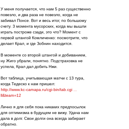
У меня получается, что нам 5 раз существенно
повезло, и два раза не повезло, когда не
забивал Понсе. Вот и весь итог, по большому
счету. 3 момента мусорских, когда мы вышли
играть построже сзади, это что? Момент с
первой штангой Комличенко: посмотрите, что
делает Крал, и где Зобнин находится.
В моменте со второй штангой и добиванием,
ну Жиго убрали, понятно. Подстраховка не
успела, Крал дал добить Нжи.
Вот таблица, учитывающая матчи с 13 тура,
когда Тедеско к нам пришел:
http://www.kc-camapa.ru/cgi-bin/tab.cgi ...
ll&team=12
Лично я для себя пока никаких предпосылок
для оптимизма в будущем не вижу. Удача нам
дала в долг. Свои долги она всегда забирает
обратно.