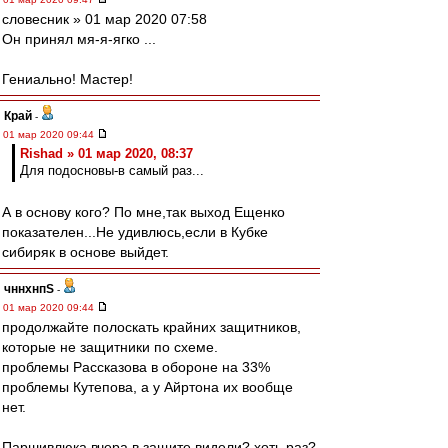
словесник » 01 мар 2020 07:58
Он принял мя-я-ягко ...
Гениально! Мастер!
Край
-
01 мар 2020 09:44
Rishad » 01 мар 2020, 08:37
Для подосновы-в самый раз...
А в основу кого? По мне,так выход Ещенко
показателен...Не удивлюсь,если в Кубке
сибиряк в основе выйдет.
чннхнпS
-
01 мар 2020 09:44
продолжайте полоскать крайних защитников,
которые не защитники по схеме.
проблемы Рассказова в обороне на 33%
проблемы Кутепова, а у Айртона их вообще
нет.
Паршивлюка вчера в защите видели? хоть раз?