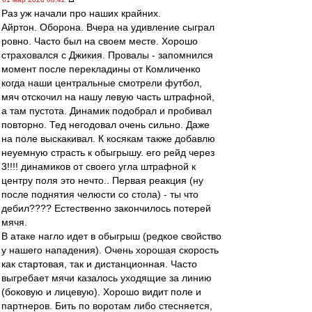
Раз уж начали про наших крайних.
Айртон. Оборона. Вчера на удивление сыграл
ровно. Часто был на своем месте. Хорошо
страховался с Джикия. Провалы - запомнился
момент после перекладины от Комличенко
когда наши центральные смотрели футбол,
мяч отскочил на нашу левую часть штрафной,
а там пустота. Динамик подобрал и пробивал
повторно. Тед негодовал очень сильно. Даже
на поле выскакивал. К косякам также добавлю
неуемную страсть к обыгрышу. его рейд через
3!!!! динамиков от своего угла штрафной к
центру поля это нечто.. Первая реакция (ну
после поднятия челюсти со стола) - ты что
дебил???? Естественно закончилось потерей
мячя.
В атаке нагло идет в обыгрыш (редкое свойство
у нашего нападения). Очень хорошая скорость
как стартовая, так и дистанционная. Часто
выгребает мячи казалось уходящие за линию
(боковую и лицевую). Хорошо видит поле и
партнеров. Бить по воротам либо стесняется,