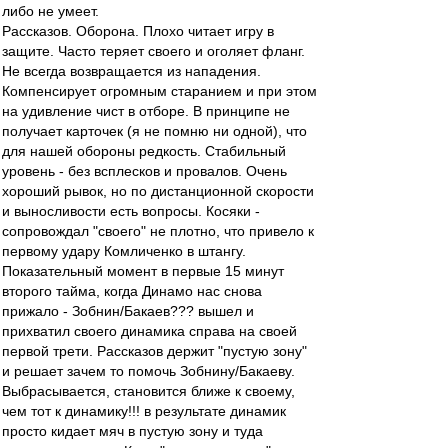
либо не умеет.
Рассказов. Оборона. Плохо читает игру в
защите. Часто теряет своего и оголяет фланг.
Не всегда возвращается из нападения.
Компенсирует огромным старанием и при этом
на удивление чист в отборе. В принципе не
получает карточек (я не помню ни одной), что
для нашей обороны редкость. Стабильный
уровень - без всплесков и провалов. Очень
хороший рывок, но по дистанционной скорости
и выносливости есть вопросы. Косяки -
сопровождал "своего" не плотно, что привело к
первому удару Комличенко в штангу.
Показательный момент в первые 15 минут
второго тайма, когда Динамо нас снова
прижало - Зобнин/Бакаев??? вышел и
прихватил своего динамика справа на своей
первой трети. Рассказов держит "пустую зону"
и решает зачем то помочь Зобнину/Бакаеву.
Выбрасывается, становится ближе к своему,
чем тот к динамику!!! в результате динамик
просто кидает мяч в пустую зону и туда