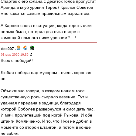
Спартак с его флана с десяток голов пропустит.
Аренда в клуб уровня Терек / Крылья Советов
мне кажется самым правильным вариантом.
А Карпин снова в ситуации, когда терять очки
нельзя было, потерял два очка в игре с
командой намного ниже уровнем?.. :/
des007
-
01 мар 2020 10:39
Всех с победой!
Любая победа над мусором - очень хорошая,
но...
Объективно говоря, в каждом нашем голе
существенную роль сыграло везение. Тут и
удачная передача в задницу, благодаря
которой Соболев развернулся и смог дать пас.
И мяч, пролетевший под ногой Рыкова. И обе
штанги Комличенко. И то, что Нжи не добил в
моменте со второй штангой, а потом в конце
не забил.