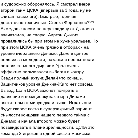
и судорожно оборонялось. Я смотрел вчера
второй тайм ЦСКА (впервые за 3 года, ну не
считая наших игр). Быстрые, горячия,
достаточно техничные. Стенка Фернандес???-
Ахмедов с пасом на перекладину от Дзагоева
впечатлила, не спорю. Аиртон Джикия
провалились бы при этом не хуже уральцев. Но
при этом ЦСКА очень грязно в отборах - на
уровне вчерашнего Динамо. Даже в центре
поля из-за молодости, накачки и неопытности
оставляют много дыр, чем Урал очень
эффектно пользовался выбегая в контру.
Сзади полный ахтунг. Делай что хочешь.
Защитников уровня Джикия-Жиго нет совсем.
Вывод. Если ЦСКА захочет поиграть в
давление и позиционку как вчера Динамо
влетят нам от минус два и выше. Играть они
будут скорее всего в суперзакрытый вариант.
Унылости концовки нашего первого тайма с
Динамо и начала второго можно будет
позавидовать в плане зрелищности. ЦСКА это
команда 2 игроков и одной сиськи-масиськи.