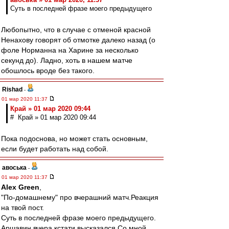
Суть в последней фразе моего предыдущего
Любопытно, что в случае с отменой красной
Ненахову говорят об отмотке далеко назад (о
фоле Норманна на Харине за несколько
секунд до). Ладно, хоть в нашем матче
обошлось вроде без такого.
Rishad
-
01 мар 2020 11:37
Край » 01 мар 2020 09:44
# Край » 01 мар 2020 09:44
Пока подоснова, но может стать основным,
если будет работать над собой.
авоська
-
01 мар 2020 11:37
Alex Green
,
"По-домашнему" про вчерашний матч.Реакция
на твой пост.
Суть в последней фразе моего предыдущего.
Аршавин вчера кстати высказался.Со мной