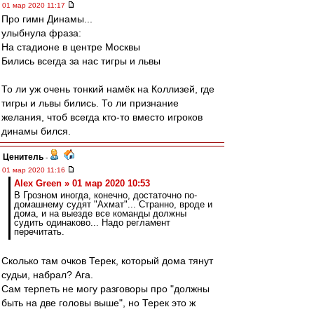
01 мар 2020 11:17
Про гимн Динамы...
улыбнула фраза:
На стадионе в центре Москвы
Бились всегда за нас тигры и львы
То ли уж очень тонкий намёк на Коллизей, где
тигры и львы бились. То ли признание
желания, чтоб всегда кто-то вместо игроков
динамы бился.
Ценитель
-
01 мар 2020 11:16
Alex Green » 01 мар 2020 10:53
В Грозном иногда, конечно, достаточно по-
домашнему судят "Ахмат"... Странно, вроде и
дома, и на выезде все команды должны
судить одинаково... Надо регламент
перечитать.
Сколько там очков Терек, который дома тянут
судьи, набрал? Ага.
Сам терпеть не могу разговоры про "должны
быть на две головы выше", но Терек это ж