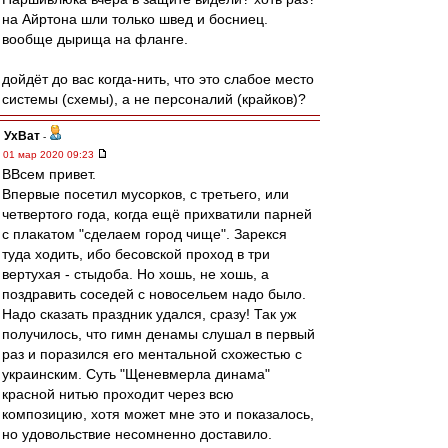
на Айртона шли только швед и босниец.
вообще дырища на фланге.
дойдёт до вас когда-нить, что это слабое место
системы (схемы), а не персоналий (крайков)?
УхВат
-
01 мар 2020 09:23
ВВсем привет.
Впервые посетил мусорков, с третьего, или
четвертого года, когда ещё прихватили парней
с плакатом "сделаем город чище". Зарекся
туда ходить, ибо бесовской проход в три
вертухая - стыдоба. Но хошь, не хошь, а
поздравить соседей с новосельем надо было.
Надо сказать праздник удался, сразу! Так уж
получилось, что гимн денамы слушал в первый
раз и поразился его ментальной схожестью с
украинским. Суть "Щеневмерла динама"
красной нитью проходит через всю
композицию, хотя может мне это и показалось,
но удовольствие несомненно доставило.