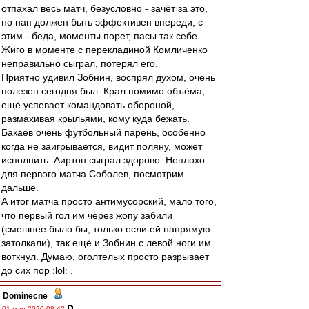
отпахал весь матч, безусловно - зачёт за это,
но нап должен быть эффективен впереди, с
этим - беда, моменты порет, пасы так себе.
Жиго в моменте с перекладиной Комличенко
неправильно сыграл, потерял его.
Приятно удивил Зобнин, воспрял духом, очень
полезен сегодня был. Крал помимо объёма,
ещё успевает командовать обороной,
размахивая крыльями, кому куда бежать.
Бакаев очень футбольный парень, особенно
когда не заигрывается, видит поляну, может
исполнить. Аиртон сыграл здорово. Неплохо
для первого матча Соболев, посмотрим
дальше.
А итог матча просто антимусорский, мало того,
что первый гол им через жопу забили
(смешнее было бы, только если ей напрямую
затолкали), так ещё и Зобнин с левой ноги им
воткнул. Думаю, оголтелых просто разрывает
до сих пор :lol: .
Dominecne
-
01 мар 2020 08:42