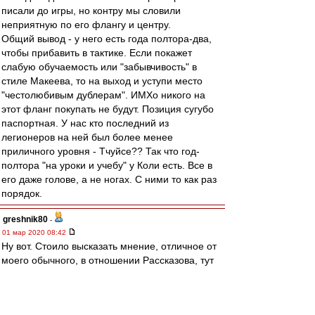
писали до игры, но контру мы словили
неприятную по его флангу и центру.
Общий вывод - у него есть года полтора-два,
чтобы прибавить в тактике. Если покажет
слабую обучаемость или "забывчивость" в
стиле Макеева, то на выход и уступи место
"честолюбивым дублерам". ИМХо никого на
этот фланг покупать не будут. Позиция сугубо
паспортная. У нас кто последний из
легионеров на ней был более менее
приличного уровня - Тчуйсе?? Так что год-
полтора "на уроки и учебу" у Коли есть. Все в
его даже голове, а не ногах. С ними то как раз
порядок.
greshnik80
-
01 мар 2020 08:42
Ну вот. Стоило высказать мнение, отличное от
моего обычного, в отношении Рассказова, тут
же принялись доказывать, что он плох. Вы уж
определитесь.
По остальным защитникам: Кутепов в первой