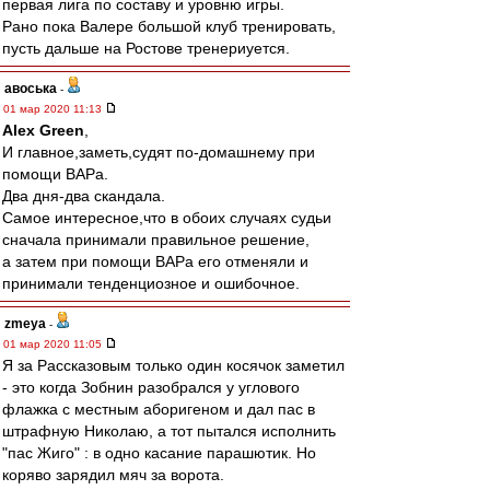
первая лига по составу и уровню игры.
Рано пока Валере большой клуб тренировать,
пусть дальше на Ростове тренериуется.
авоська
-
01 мар 2020 11:13
Alex Green
,
И главное,заметь,судят по-домашнему при
помощи ВАРа.
Два дня-два скандала.
Самое интересное,что в обоих случаях судьи
сначала принимали правильное решение,
а затем при помощи ВАРа его отменяли и
принимали тенденциозное и ошибочное.
zmeya
-
01 мар 2020 11:05
Я за Рассказовым только один косячок заметил
- это когда Зобнин разобрался у углового
флажка с местным аборигеном и дал пас в
штрафную Николаю, а тот пытался исполнить
"пас Жиго" : в одно касание парашютик. Но
коряво зарядил мяч за ворота.