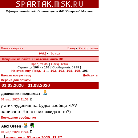
Официальный сайт болельщиков ФК "Спартак" Москва
Полная версия
Вход
•
Регистрация
FAQ
•
Поиск
Общение на сайте
Гостевая книга ВВ
»
Пред. тема
|
След. тема
Страница
106
из
106
[ Сообщений: 5299 ]
На страницу
Пред.
1
...
102
,
103
,
104
,
105
,
106
Начать новую тему
Добавить
Версия для печати
01.03.2020 - 31.03.2020
двоишник ниодыкват
-
01 мар 2020 11:53
у этих чудовищ на будке вообще ЯАV
написано. Что от них ожидать то?)
Последнее сообщение
Alex Green
-
01 мар 2020 11:44
авоська » 01 мар 2020, 11:37