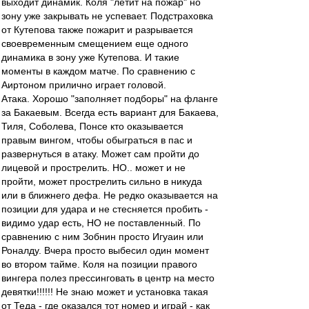
выходит динамик. Коля "летит на пожар" но
зону уже закрывать не успевает. Подстраховка
от Кутепова также пожарит и разрывается
своевременным смещением еще одного
динамика в зону уже Кутепова. И такие
моменты в каждом матче. По сравнению с
Аиртоном прилично играет головой.
Атака. Хорошо "заполняет подборы" на фланге
за Бакаевым. Всегда есть вариант для Бакаева,
Тиля, Соболева, Понсе кто оказывается
правым вингом, чтобы обыграться в пас и
развернуться в атаку. Может сам пройти до
лицевой и прострелить. НО.. может и не
пройти, может прострелить сильно в никуда
или в ближнего дефа. Не редко оказывается на
позиции для удара и не стесняется пробить -
видимо удар есть, НО не поставленный. По
сравнению с ним Зобнин просто Игуаин или
Роналду. Вчера просто выбесил один момент
во втором тайме. Коля на позиции правого
вингера полез прессинговать в центр на место
девятки!!!!!! Не знаю может и установка такая
от Теда - где оказался тот номер и играй - как