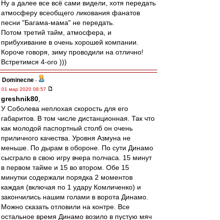
Ну а далее все всё сами видели, хотя передать
атмосферу всеобщего ликования фанатов
песни "Багама-мама" не передать.
Потом третий тайм, атмосфера, и
прибухивание в очень хорошей компании.
Короче говоря, зиму проводили на отлично!
Встретимся 4-ого )))
Dominecne
-
01 мар 2020 08:57
greshnik80
,
У Соболева неплохая скорость для его
габаритов. В том числе дистанционная. Так что
как молодой паспортный столб он очень
приличного качества. Уровня Азмуна не
меньше. По дырам в обороне. По сути Динамо
сысграло в свою игру вчера полчаса. 15 минут
в первом тайме и 15 во втором. Обе 15
минутки содержали порядка 2 моментов
каждая (включая по 1 удару Комличенко) и
закончились нашим голами в ворота Динамо.
Можно сказать отловили на контре. Все
остальное время Динамо возило в пустую мяч