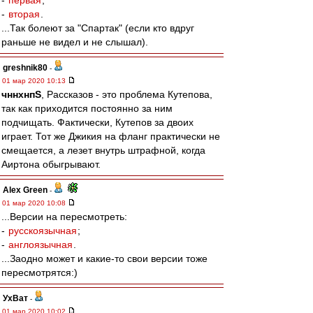
-
первая
;
-
вторая
.
...Так болеют за "Спартак" (если кто вдруг
раньше не видел и не слышал).
greshnik80
-
01 мар 2020 10:13
чннхнпS
, Рассказов - это проблема Кутепова,
так как приходится постоянно за ним
подчищать. Фактически, Кутепов за двоих
играет. Тот же Джикия на фланг практически не
смещается, а лезет внутрь штрафной, когда
Аиртона обыгрывают.
Alex Green
-
01 мар 2020 10:08
...Версии на пересмотреть:
-
русскоязычная
;
-
англоязычная
.
...Заодно может и какие-то свои версии тоже
пересмотрятся:)
УхВат
-
01 мар 2020 10:02