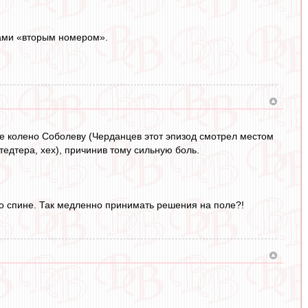
нами «вторым номером».
 же колено Соболеву (Черданцев этот эпизод смотрел местом
едтера, хех), причинив тому сильную боль.
о спине. Так медленно принимать решения на поле?!