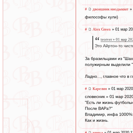
#
двоишник ниодыкват
» 
философы хули)
#
Alex Green
» 01 мар 20
teorver » 01 мар 20
Это Айртон-то чист
За бразильцами из "Шах
полужирным выделили "Ша
Ладно..., главное что в 
#
Карелин
» 01 мар 2020
словесник » 01 мар 202
"Есть ли жизнь футболь
После ВАРа?"
Владимир, инфа 1000%: 
Как и жизнь.
#
zmeya
» 01 мар 2020 1