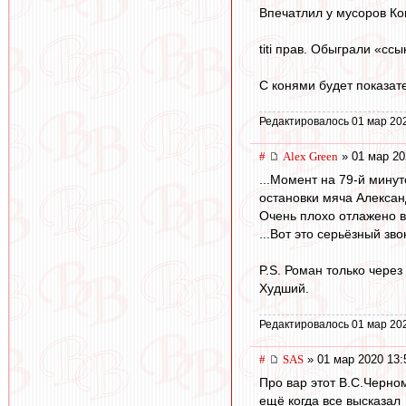
Впечатлил у мусоров Ко
titi прав. Обыграли «с
С конями будет показат
Редактировалось 01 мар 20
#
Alex Green
» 01 мар 20
...Момент на 79-й мину
остановки мяча Алексан
Очень плохо отлажено в
...Вот это серьёзный зво
P.S. Роман только чере
Худший.
Редактировалось 01 мар 20
#
SAS
» 01 мар 2020 13:
Про вар этот В.С.Черн
ещё когда все высказал