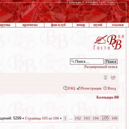
орумы
прогнозы
фан-клуб
юмор
музей
ссылки
Расширенный поиск
FAQ
Регистрация
Вход
Календарь ВВ
105
щений: 5299 •
Страница
105
из
106
•
1
...
102
103
104
106