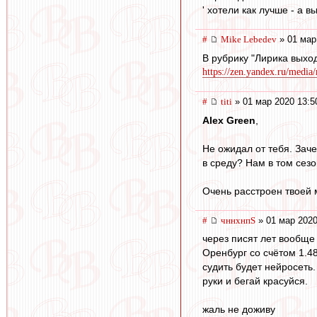
' хотели как лучше - а вы
#
Mike Lebedev
» 01 мар
В рубрику "Лирика выхо
https://zen.yandex.ru/media
#
titi
» 01 мар 2020 13:5
Alex Green
,
Не ожидал от тебя. Зач
в среду? Нам в том сез
Очень расстроен твоей 
#
чннхнпS
» 01 мар 2020
через писят лет вообще 
Оренбург со счётом 1.48
судить будет нейросеть.
руки и бегай красуйся.
жаль не доживу