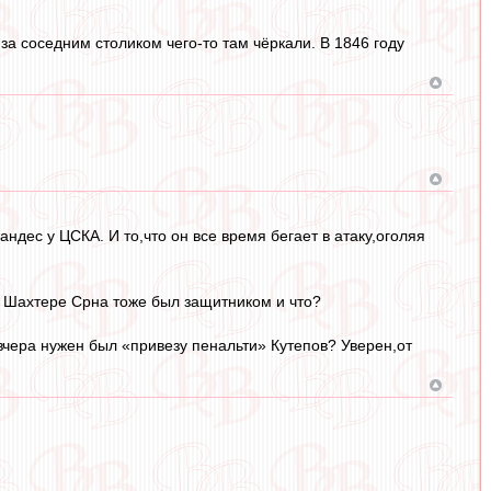
и за соседним столиком чего-то там чёркали. В 1846 году
ндес у ЦСКА. И то,что он все время бегает в атаку,оголяя
В Шахтере Срна тоже был защитником и что?
 вчера нужен был «привезу пенальти» Кутепов? Уверен,от