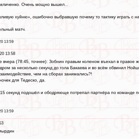
мличенко. Очень мощно вышел...
сыкливую хуйню», ошибочно выбравшую почему то тактику играть с 
ельный матч.
20 13:59
20 13:58
те вчера (78:45, точнее): Зобнин правым коленом въехал в правое
дром за несколько секунд до гола Бакаева и во всём обвинил Нойшт
заимодействие, чем на сборах занимались?!
ночек для Тедеско, да.
з 15 секунд подошёл и ободряюще потрепал партнёра по команде п
20 13:59
53
омырдин