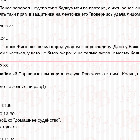
а Понсе запорол шедевр тупо боднув мяч во вратаря, а чуть ранее 
ть таки прям в защитника на ленточке это "повернись удача лицом 
20 13:44
3:41
. Тот же Жиго накосячил перед ударом в перекладину. Даже у Бака
роме косяков, у него не было вчера. И не только вчера, к моему б
3:38
юбимый Паршивлюк вытворял покруче Рассказова и ниче. Колян, н
е не зевнул ни разу))
 13:36
0 13:30
ноШко "домашнее судейство".
оторвали..
0 13:32