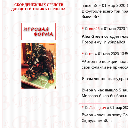
СБОР ДЕНЕЖНЫХ СРЕДСТВ
чннхнпS » 01 мар 2020 
ДЛЯ ДЕТЕЙ ТОЛИКА ГЕРЦЫНА
В футболе всего три пра
было, бгг...
#
man26
» 01 мар 2020 1
Alex Green
сегодня глав
Позор ему! И убирайся!
#
titi
» 01 мар 2020 13:5
Айртон по позиции чисты
свой фланг,и не принося
Я вам честно скажу,сра
Вчера у нас вышло 5 за
Мирзова было бы больш
#
Леонидыч
» 01 мар 20
Вчера «пас» на жопу Со
Хз, куда смайлы...