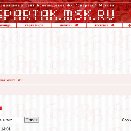
оманда
карта мира
магазин ВВ
гостевая ВВ
ф
вая книга ВВ
20
Сооб
 14:01