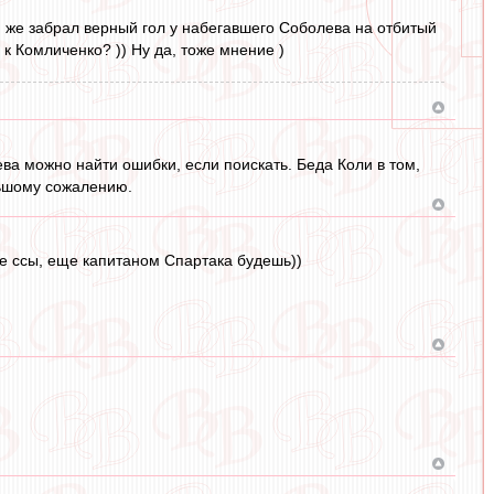
он же забрал верный гол у набегавшего Соболева на отбитый
к Комличенко? )) Ну да, тоже мнение )
ева можно найти ошибки, если поискать. Беда Коли в том,
ольшому сожалению.
е ссы, еще капитаном Спартака будешь))