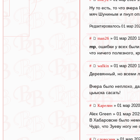
Ну то есть, то что вчер
мяч Шуниным и пнул опя
Редактировалось 01 мар 20
#
man26
» 01 мар 2020 1
mp
, ошибки у всех были
что ничего полезного, к
#
walkin
» 01 мар 2020 1
Деревянный, но всеми л
Вчера было неплохо, даж
цыыска сасать!
#
Карелин
» 01 мар 2020
Alex Green » 01 мар 202
В Хабаровске было нем
Чудо, что Зуеву ногу не 
#
словесник
» 01 мар 202