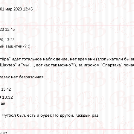
01 мар 2020 13:45
20 13:45
20, 13:23
ый защитник? :)
тёра" идёт тотальное наблюдение, нет времени (злопыхатели бы ещё
хтёр" и "мы"..., вот как так можно?!), за игроком "Спартака" понаб
глазах нет безразличия.
 13:42
0 13:32
ная
Футбол был, есть и будет. Но другой. Каждый раз.
3:42