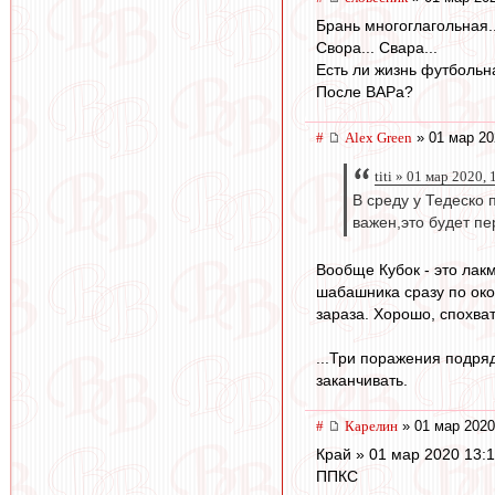
Брань многоглагольная..
Свора... Свара...
Есть ли жизнь футбольн
После ВАРа?
#
Alex Green
» 01 мар 20
titi » 01 мар 2020, 
В среду у Тедеско 
важен,это будет пе
Вообще Кубок - это лак
шабашника сразу по окон
зараза. Хорошо, спохва
...Три поражения подряд
заканчивать.
#
Карелин
» 01 мар 2020
Край » 01 мар 2020 13:
ППКС