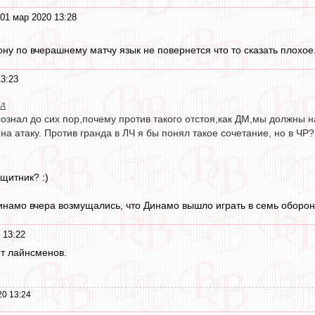
01 мар 2020 13:28
ону по вчерашнему матчу язык не повернется что то сказать плохое. 
3:23
ад
осознал до сих пор,почему против такого отстоя,как ДМ,мы должны 
на атаку. Против гранда в ЛЧ я бы понял такое сочетание, но в ЧР?
щитник? :)
инамо вчера возмущались, что Динамо вышло играть в семь оборон
 13:22
т лайнсменов.
20 13:24