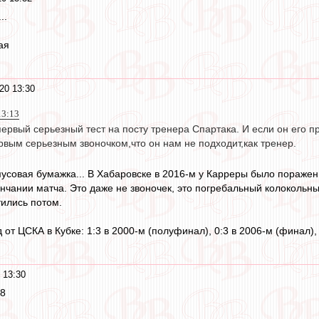
..
ая
20 13:30
13:13
первый серьезный тест на посту тренера Спартака. И если он его 
рвым серьезным звоночком,что он нам не подходит,как тренер.
мусовая бумажка... В Хабаровске в 2016-м у Карреры было поражен
чании матча. Это даже не звоночек, это погребальный колокольный 
тились потом.
 от ЦСКА в Кубке: 1:3 в 2000-м (полуфинал), 0:3 в 2006-м (финал)
 13:30
18