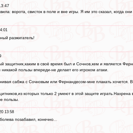
13:47
вила: ворота, свисток в поле и вне игры. Я им это сказал, когда он
4:01
ный разжигатель!
9
й защитник,каким в своё время был и Сочнов,кем и является Ферна
 никакой пользы впереди-не делает его игроком атаки.
внивая сабжа с Сочновым или Фернандесом-мне плакать хочется. 
щитников,из которых только 2 умеют в этой защите играть.Нахрена
е пользы.
20 13:58
болева позабавил, конечно...