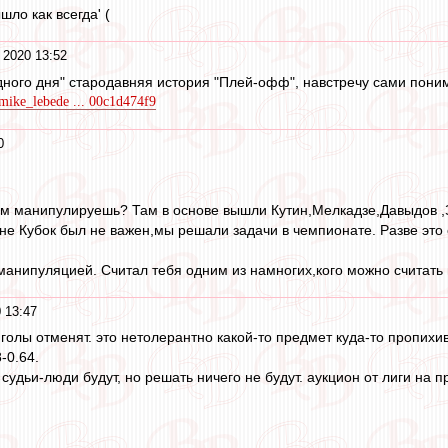
шло как всегда' (
 2020 13:52
дного дня" стародавняя история "Плей-офф", навстречу сами пони
/mike_lebede ... 00c1d474f9
0
ем манипулируешь? Там в основе вышли Кутин,Мелкадзе,Давыдов ,Зу
оне Кубок был не важен,мы решали задачи в чемпионате. Разве это 
манипуляцией. Считал тебя одним из намногих,кого можно считать
 13:47
голы отменят. это нетолерантно какой-то предмет куда-то пропихи
-0.64.
 судьи-люди будут, но решать ничего не будут. аукцион от лиги на п