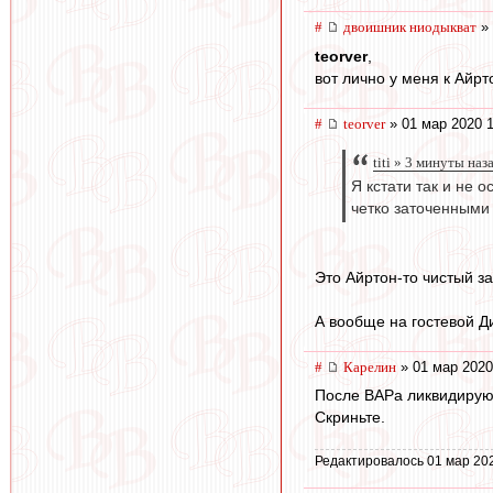
#
двоишник ниодыкват
» 
teorver
,
вот лично у меня к Айрт
#
teorver
» 01 мар 2020 1
titi » 3 минуты наз
Я кстати так и не 
четко заточенными 
Это Айртон-то чистый за
А вообще на гостевой Д
#
Карелин
» 01 мар 2020
После ВАРа ликвидирую
Скриньте.
Редактировалось 01 мар 20