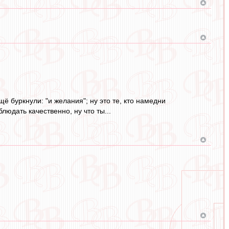
 буркнули: "и желания"; ну это те, кто намедни
людать качественно, ну что ты...