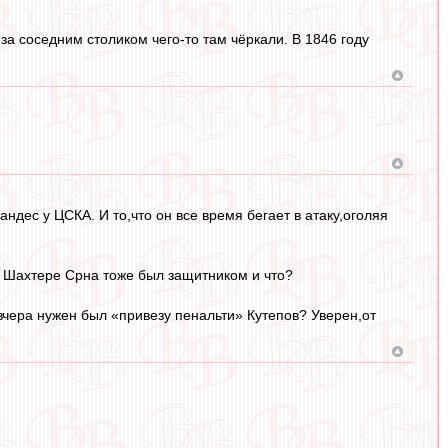
и за соседним столиком чего-то там чёркали. В 1846 году
ндес у ЦСКА. И то,что он все время бегает в атаку,оголяя
В Шахтере Срна тоже был защитником и что?
 вчера нужен был «привезу пенальти» Кутепов? Уверен,от