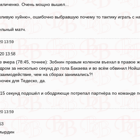
мличенко. Очень мощно вышел...
сыкливую хуйню», ошибочно выбравшую почему то тактику играть с 
ельный матч.
20 13:59
20 13:58
те вчера (78:45, точнее): Зобнин правым коленом въехал в правое
дром за несколько секунд до гола Бакаева и во всём обвинил Нойшт
заимодействие, чем на сборах занимались?!
ночек для Тедеско, да.
з 15 секунд подошёл и ободряюще потрепал партнёра по команде п
20 13:59
53
омырдин