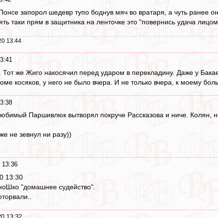
а Понсе запорол шедевр тупо боднув мяч во вратаря, а чуть ранее 
ть таки прям в защитника на ленточке это "повернись удача лицом 
20 13:44
3:41
. Тот же Жиго накосячил перед ударом в перекладину. Даже у Бака
роме косяков, у него не было вчера. И не только вчера, к моему б
3:38
юбимый Паршивлюк вытворял покруче Рассказова и ниче. Колян, н
е не зевнул ни разу))
 13:36
0 13:30
ноШко "домашнее судейство".
оторвали..
0 13:32