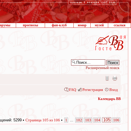
орумы
прогнозы
фан-клуб
юмор
музей
ссылки
Расширенный поиск
FAQ
Регистрация
Вход
Календарь ВВ
105
щений: 5299 •
Страница
105
из
106
•
1
...
102
103
104
106