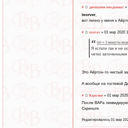
#
двоишник ниодыкват
» 
teorver
,
вот лично у меня к Айрт
#
teorver
» 01 мар 2020 1
titi » 3 минуты наз
Я кстати так и не 
четко заточенными 
Это Айртон-то чистый за
А вообще на гостевой Д
#
Карелин
» 01 мар 2020
После ВАРа ликвидирую
Скриньте.
Редактировалось 01 мар 20