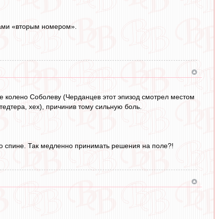
нами «вторым номером».
 же колено Соболеву (Черданцев этот эпизод смотрел местом
едтера, хех), причинив тому сильную боль.
о спине. Так медленно принимать решения на поле?!