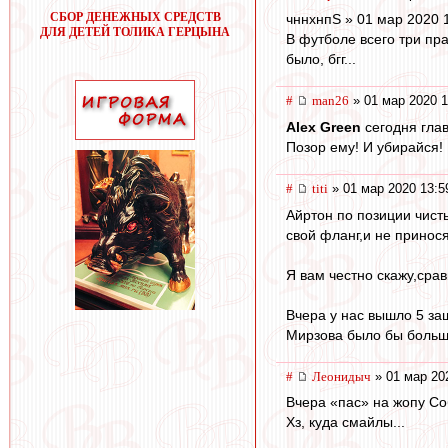
СБОР ДЕНЕЖНЫХ СРЕДСТВ
чннхнпS » 01 мар 2020 
ДЛЯ ДЕТЕЙ ТОЛИКА ГЕРЦЫНА
В футболе всего три пра
было, бгг...
#
man26
» 01 мар 2020 1
Alex Green
сегодня глав
Позор ему! И убирайся!
#
titi
» 01 мар 2020 13:5
Айртон по позиции чисты
свой фланг,и не принося
Я вам честно скажу,сра
Вчера у нас вышло 5 за
Мирзова было бы больш
#
Леонидыч
» 01 мар 20
Вчера «пас» на жопу Со
Хз, куда смайлы...