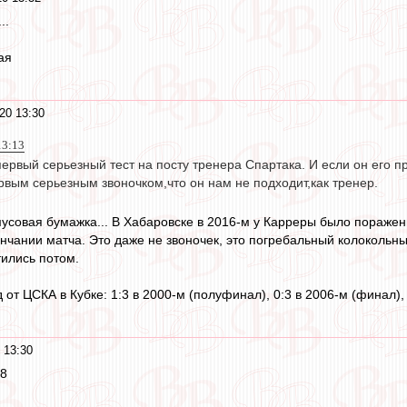
..
ая
20 13:30
13:13
первый серьезный тест на посту тренера Спартака. И если он его 
рвым серьезным звоночком,что он нам не подходит,как тренер.
мусовая бумажка... В Хабаровске в 2016-м у Карреры было поражен
чании матча. Это даже не звоночек, это погребальный колокольный 
тились потом.
 от ЦСКА в Кубке: 1:3 в 2000-м (полуфинал), 0:3 в 2006-м (финал)
 13:30
18