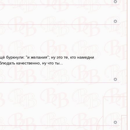
 буркнули: "и желания"; ну это те, кто намедни
людать качественно, ну что ты...