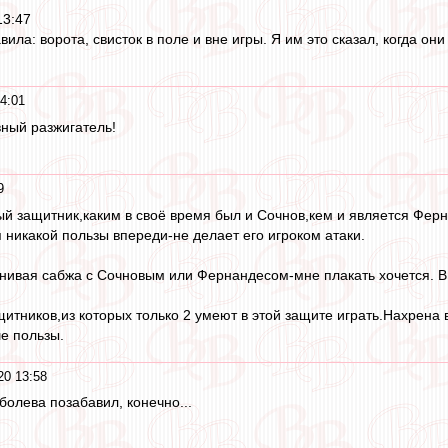
13:47
вила: ворота, свисток в поле и вне игры. Я им это сказал, когда он
4:01
ный разжигатель!
9
й защитник,каким в своё время был и Сочнов,кем и является Ферна
 никакой пользы впереди-не делает его игроком атаки.
внивая сабжа с Сочновым или Фернандесом-мне плакать хочется. 
щитников,из которых только 2 умеют в этой защите играть.Нахрена
е пользы.
20 13:58
болева позабавил, конечно...