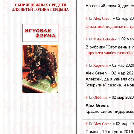
СБОР ДЕНЕЖНЫХ СРЕДСТВ
На всякий случай, для
ДЛЯ ДЕТЕЙ ТОЛИКА ГЕРЦЫНА
#
Alex Green
» 02 мар 20
О платной подписке на т
#
Mike Lebedev
» 02 мар
В рубрику "Этот день в
https://zen.yandex.ru/media
#
Карелин
» 02 мар 2020
Alex Green » 02 мар 202
Алексей, да я удивляюсь
"открытие" сезона, и но
#
Olddima
» 02 мар 2020
Alex Green
,
Красно синие пидорасы,
#
Alex Green
» 02 мар 20
Помню, 19 августа 2019