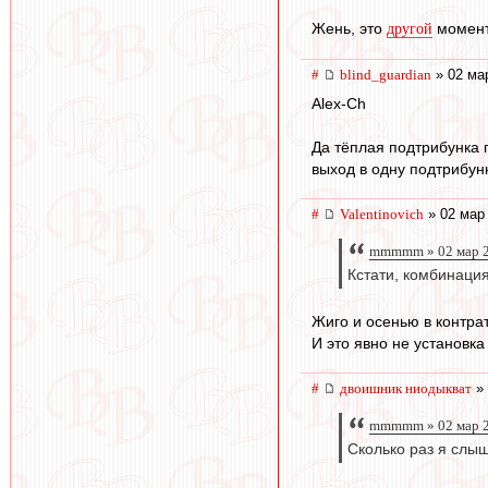
Жень, это
момент,
другой
#
blind_guardian
» 02 ма
Alex-Ch
Да тёплая подтрибунка 
выход в одну подтрибунк
#
Valentinovich
» 02 мар 
mmmmm » 02 мар 2
Кстати, комбинация
Жиго и осенью в контрат
И это явно не установка
#
двоишник ниодыкват
» 
mmmmm » 02 мар 2
Сколько раз я слы