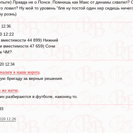
опыте) Правда не о Понсе. Помнишь как Макс от динамы схватил? О
его ловил? Ну мой то уровень "бля ну постой один хер сидишь ничего
у рознь)
 12:36
0 12:22
и вместимости 44 899) Нижний
ри вместимости 47 659) Сочи
ие ЧМ?
20 12:34
.
нальти в наши ворота
скую бригаду за верные решения.
.
м же матче
н разбираются в футболе, наконец-то.
33
020 12:26