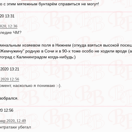
ко с этим мятежным бунтарём справиться не могут!
20 13:31
020, 12:36
аследие ЧМ?
минальным хозяевом поля в Нижнем (откуда взяться высокой посещ
 "Жемчужину" родную в Сочи и в 90-х тоже особо не ходили вроде (
лгоград с Калининградом когда-нибудь:)
2020 13:21
 2020 12:56
омент, насколько я понимаю :-).
зобрался.
0 12:56
 мар 2020, 12:49
нтратаки убегал