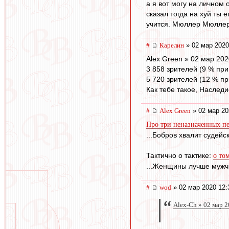
а я вот могу на личном 
сказал тогда на хуй ты 
учится. Мюллер Мюллер
#
Карелин
» 02 мар 2020
Alex Green » 02 мар 202
3 858 зрителей (9 % пр
5 720 зрителей (12 % п
Как тебе такое, Наслед
#
Alex Green
» 02 мар 20
Про три неназначенных пе
...Бобров хвалит судей
Тактично о тактике:
о то
...Женщины лучше мужчи
#
wod
» 02 мар 2020 12:
Alex-Ch » 02 мар 2