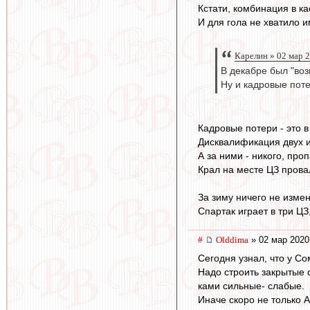
Кстати, комбинация в ка
И для гола не хватило 
Карелин » 02 мар 
В декабре был "воз
Ну и кадровые пот
Кадровые потери - это 
Дисквалификация двух и
А за ними - никого, проп
Крал на месте ЦЗ провал
За зиму ничего не изме
Спартак играет в три ЦЗ
#
Olddima
» 02 мар 2020
Сегодня узнал, что у Со
Надо строить закрытые с
ками сильные- слабые.
Иначе скоро не только 