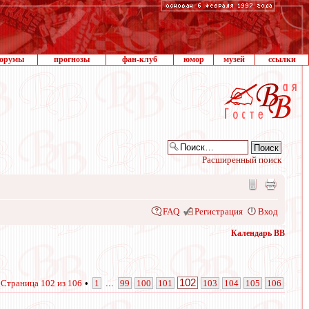
орумы
прогнозы
фан-клуб
юмор
музей
ссылки
Расширенный поиск
FAQ
Регистрация
Вход
Календарь ВВ
102
•
Страница
102
из
106
•
1
...
99
100
101
103
104
105
106