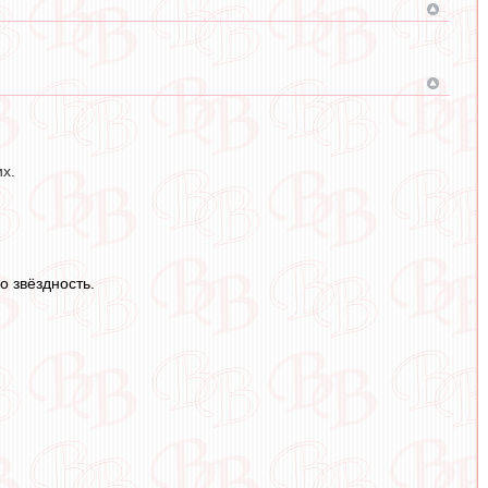
их.
о звёздность.