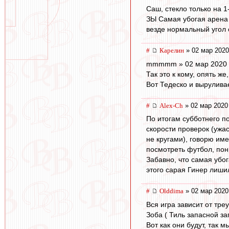
Саш, стекло только на 1
ЗЫ Самая убогая арена к
везде нормальный угол 
#
Карелин
» 02 мар 2020
mmmmm » 02 мар 2020 
Так это к кому, опять ж
Вот Тедеско и выруливае
#
Alex-Ch
» 02 мар 2020
По итогам субботнего п
скорости проверок (ужа
не кругами), говорю им
посмотреть футбол, пон
Забавно, что самая убог
этого сарая Гинер лишил
#
Olddima
» 02 мар 2020
Вся игра зависит от тре
Зоба ( Тиль запасной за
Вот как они будут, так м