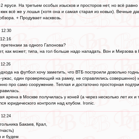
-2 ярусе. На третьем особых изысков и просторов нет, но всё равно
мк всё же у лошья (хотя она и самая старая из новых). Вечные дав
обзора. + Продувает насквозь.
 12:30
12:16
е, претензии за одного Гапонова?
т, как может; типа, на гол больше надо нападать. Вон и Мирзова в 
 12:26
одхода на футбол хочу заметить, что ВТБ построили довольно год
с-ужас, один проверяющий на рамку, не справлялись совершенно) и 
енно про само сооружение. Теплая и достаточно просторная подтр
равилась.
ая арена в Москве получилась у коней (а через несколько лет их и т
ся юридического контроля над клубом. Ironic.
 12:24
угольника Бакаев, Крал,
пчасть)
ы и будем