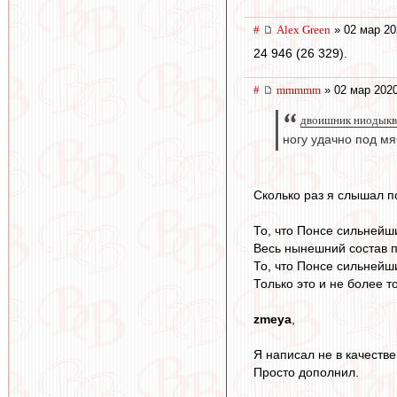
#
Alex Green
» 02 мар 20
24 946 (26 329).
#
mmmmm
» 02 мар 2020
двоишник ниодыква
ногу удачно под мя
Сколько раз я слышал п
То, что Понсе сильнейш
Весь нынешний состав п
То, что Понсе сильнейши
Только это и не более то
zmeya
,
Я написал не в качеств
Просто дополнил.