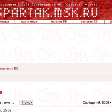
оманда
карта мира
магазин ВВ
гостевая ВВ
ф
вая книга ВВ
20
Сообщений: 5299 
0 15:09