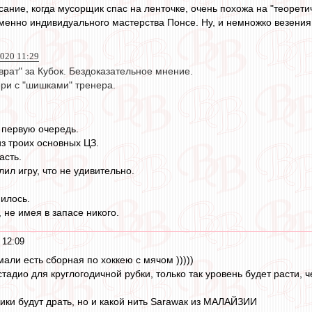
сание, когда мусорщик спас на ленточке, очень похожа на "теорет
именно индивидуального мастерства Понсе. Ну, и немножко везения
2020 11:29
врат" за Кубок. Бездоказательное мнение.
ери с "шишками" тренера.
в первую очередь.
з троих основных ЦЗ.
асть.
ил игру, что не удивительно.
нилось.
, не имея в запасе никого.
 12:09
мали есть сборная по хоккею с мячом )))))
тадио для круглогодичной рубки, только так уровень будет расти, 
Аики будут драть, но и какой нить Sarawaк из МАЛАЙЗИИ