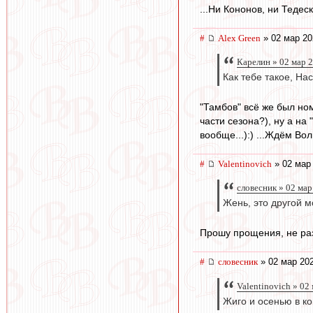
...Ни Кононов, ни Тедес
#
Alex Green
» 02 мар 20
Карелин » 02 мар 2
Как тебе такое, Н
"Тамбов" всё же был но
части сезона?), ну а на
вообще...):) ...Ждём Во
#
Valentinovich
» 02 мар 
словесник » 02 мар
Жень, это другой м
Прошу прощения, не ра
#
словесник
» 02 мар 202
Valentinovich » 02
Жиго и осенью в ко