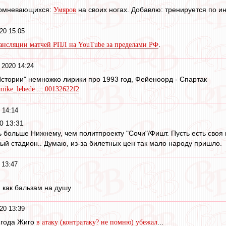
 сомневающихся:
на своих ногах. Добавлю: тренируется по и
Умяров
20 15:05
.
рансляции матчей РПЛ на YouTube за пределами РФ
 2020 14:24
 Истории" немножко лирики про 1993 год, Фейеноорд - Спартак
/mike_lebede ... 00132622f2
 14:14
0 13:31
 больше Нижнему, чем политпроекту "Сочи"/Фишт. Пусть есть своя 
вый стадион.. Думаю, из-за билетных цен так мало народу пришло.
 13:47
 как бальзам на душу
20 13:39
 года Жиго
...
в атаку (контратаку? не помню) убежал