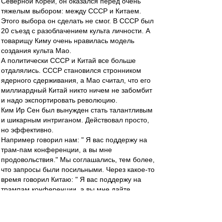
Северной Кореи, он оказался перед очень
тяжелым выбором: между СССР и Китаем.
Этого выбора он сделать не смог. В СССР был
20 съезд с разоблачением культа личности. А
товарищу Киму очень нравилась модель
создания культа Мао.
А политически СССР и Китай все больше
отдалялись. СССР становился стронником
ядерного сдерживания, а Мао считал, что его
миллиардный Китай никто ничем не забомбит
и надо экспортировать революцию.
Ким Ир Сен был вынужден стать талантливым
и шикарным интриганом. Действовал просто,
но эффективно.
Например говорил нам: " Я вас поддержу на
трам-пам конференции, а вы мне
продовольствия." Мы соглашались, тем более,
что запросы были посильными. Через какое-то
время говорил Китаю: " Я вас поддержу на
трампам конференции, а вы мне дайте
резины." Для Китая это были тоже посильные
условия.
А на международной арене у Кима