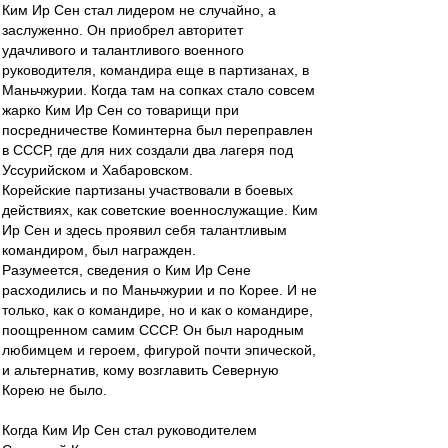
Ким Ир Сен стал лидером не случайно, а
заслуженно. Он приобрел авторитет
удачливого и талантливого военного
руководителя, командира еще в партизанах, в
Маньчжурии. Когда там на сопках стало совсем
жарко Ким Ир Сен со товарищи при
посредничестве Коминтерна был переправлен
в СССР, где для них создали два лагеря под
Уссурийском и Хабаровском.
Корейские партизаны участвовали в боевых
действиях, как советские военнослужащие. Ким
Ир Сен и здесь проявил себя талантливым
командиром, был награжден.
Разумеется, сведения о Ким Ир Сене
расходились и по Маньчжурии и по Корее. И не
только, как о командире, но и как о командире,
поощренном самим СССР. Он был народным
любимцем и героем, фигурой почти эпической,
и альтернатив, кому возглавить Северную
Корею не было.
Когда Ким Ир Сен стал руководителем