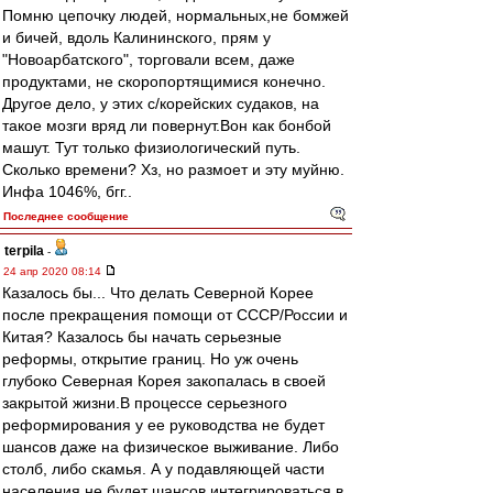
Помню цепочку людей, нормальных,не бомжей
и бичей, вдоль Калининского, прям у
"Новоарбатского", торговали всем, даже
продуктами, не скоропортящимися конечно.
Другое дело, у этих с/корейских судаков, на
такое мозги вряд ли повернут.Вон как бонбой
машут. Тут только физиологический путь.
Сколько времени? Хз, но размоет и эту муйню.
Инфа 1046%, бгг..
Последнее сообщение
terpila
-
24 апр 2020 08:14
Казалось бы... Что делать Северной Корее
после прекращения помощи от СССР/России и
Китая? Казалось бы начать серьезные
реформы, открытие границ. Но уж очень
глубоко Северная Корея закопалась в своей
закрытой жизни.В процессе серьезного
реформирования у ее руководства не будет
шансов даже на физическое выживание. Либо
столб, либо скамья. А у подавляющей части
населения не будет шансов интегрироваться в