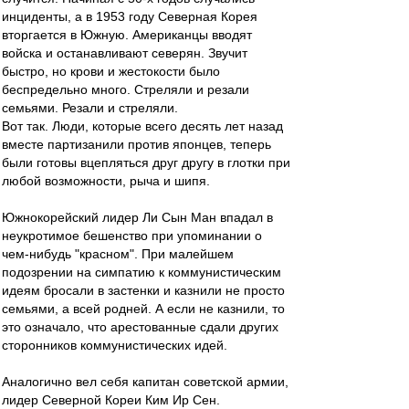
инциденты, а в 1953 году Северная Корея
вторгается в Южную. Американцы вводят
войска и останавливают северян. Звучит
быстро, но крови и жестокости было
беспредельно много. Стреляли и резали
семьями. Резали и стреляли.
Вот так. Люди, которые всего десять лет назад
вместе партизанили против японцев, теперь
были готовы вцепляться друг другу в глотки при
любой возможности, рыча и шипя.
Южнокорейский лидер Ли Сын Ман впадал в
неукротимое бешенство при упоминании о
чем-нибудь "красном". При малейшем
подозрении на симпатию к коммунистическим
идеям бросали в застенки и казнили не просто
семьями, а всей родней. А если не казнили, то
это означало, что арестованные сдали других
сторонников коммунистических идей.
Аналогично вел себя капитан советской армии,
лидер Северной Кореи Ким Ир Сен.