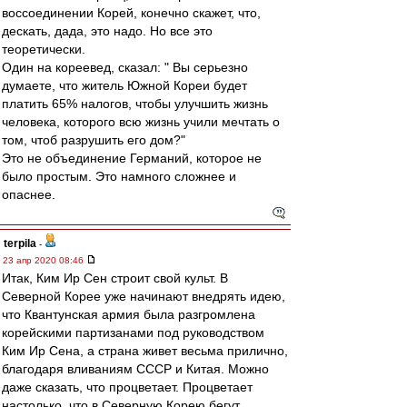
воссоединении Корей, конечно скажет, что,
дескать, дада, это надо. Но все это
теоретически.
Один на кореевед, сказал: " Вы серьезно
думаете, что житель Южной Кореи будет
платить 65% налогов, чтобы улучшить жизнь
человека, которого всю жизнь учили мечтать о
том, чтоб разрушить его дом?"
Это не объединение Германий, которое не
было простым. Это намного сложнее и
опаснее.
terpila
-
23 апр 2020 08:46
Итак, Ким Ир Сен строит свой культ. В
Северной Корее уже начинают внедрять идею,
что Квантунская армия была разгромлена
корейскими партизанами под руководством
Ким Ир Сена, а страна живет весьма прилично,
благодаря вливаниям СССР и Китая. Можно
даже сказать, что процветает. Процветает
настолько, что в Северную Корею бегут