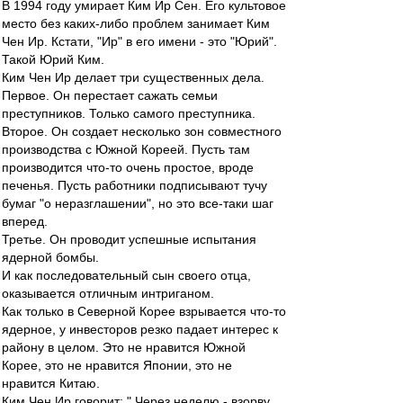
В 1994 году умирает Ким Ир Сен. Его культовое
место без каких-либо проблем занимает Ким
Чен Ир. Кстати, "Ир" в его имени - это "Юрий".
Такой Юрий Ким.
Ким Чен Ир делает три существенных дела.
Первое. Он перестает сажать семьи
преступников. Только самого преступника.
Второе. Он создает несколько зон совместного
производства с Южной Кореей. Пусть там
производится что-то очень простое, вроде
печенья. Пусть работники подписывают тучу
бумаг "о неразглашении", но это все-таки шаг
вперед.
Третье. Он проводит успешные испытания
ядерной бомбы.
И как последовательный сын своего отца,
оказывается отличным интриганом.
Как только в Северной Корее взрывается что-то
ядерное, у инвесторов резко падает интерес к
району в целом. Это не нравится Южной
Корее, это не нравится Японии, это не
нравится Китаю.
Ким Чен Ир говорит: " Через неделю - взорву.