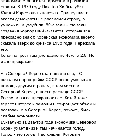
экономика становится тормозом в развитии
страны. В 1979 году Пак Чон Хи был убит.
Южной Корее опять повезло. Пришедшие к
власти демократы не распилили страну, а
умножили и углубили. 80-е годы - это годы
создания корпораций -гигантов, которые все
прекрасно знают. Корейская экономика весело
скакала вверх до кризиса 1998 года. Пережила
его.
Конечно, рост там уже давно не 45%, а 2,5. Но
и это прекрасно.
А в Северной Корее стагнация и спад. С
началом перестройки СССР резко уменьшает
помощь другим странам, в том числе и
Северной Корее, а после распада СССР
Россия и вовсе прекращает ее. Китай тоже
теряет интерес к помощи и сокращает объемы
поставок. А в Северной Корее, похоже, были
слабые экономисты.
Буквально за два-три года экономика Северной
Кореи ухает вниз и там начинается голод.
Голод - это голод. Настоящий. Который