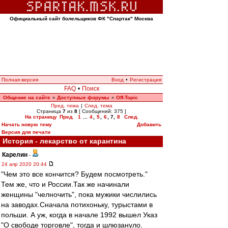
Официальный сайт болельщиков ФК "Спартак" Москва
Полная версия
Вход
•
Регистрация
FAQ
•
Поиск
Общение на сайте
Доступные форумы
Off-Topic
»
»
Пред. тема
|
След. тема
Страница
7
из
8
[ Сообщений: 375 ]
На страницу
Пред.
1
...
4
,
5
,
6
,
7
,
8
След.
Начать новую тему
Добавить
Версия для печати
История - лекарство от карантина
Карелин
-
24 апр 2020 20:44
"Чем это все кончится? Будем посмотреть."
Тем же, что и России.Так же начинали
женщины "челночить", пока мужики числились
на заводах.Сначала потихоньку, турыстами в
польши. А уж, когда в начале 1992 вышел Указ
"О свободе торговле", тогда и шлюзануло.