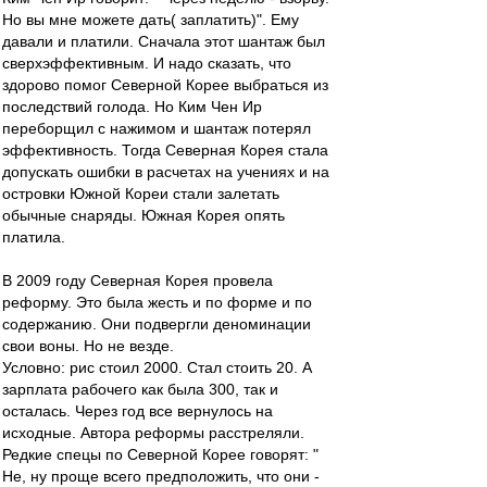
Но вы мне можете дать( заплатить)". Ему
давали и платили. Сначала этот шантаж был
сверхэффективным. И надо сказать, что
здорово помог Северной Корее выбраться из
последствий голода. Но Ким Чен Ир
переборщил с нажимом и шантаж потерял
эффективность. Тогда Северная Корея стала
допускать ошибки в расчетах на учениях и на
островки Южной Кореи стали залетать
обычные снаряды. Южная Корея опять
платила.
В 2009 году Северная Корея провела
реформу. Это была жесть и по форме и по
содержанию. Они подвергли деноминации
свои воны. Но не везде.
Условно: рис стоил 2000. Стал стоить 20. А
зарплата рабочего как была 300, так и
осталась. Через год все вернулось на
исходные. Автора реформы расстреляли.
Редкие спецы по Северной Корее говорят: "
Не, ну проще всего предположить, что они -