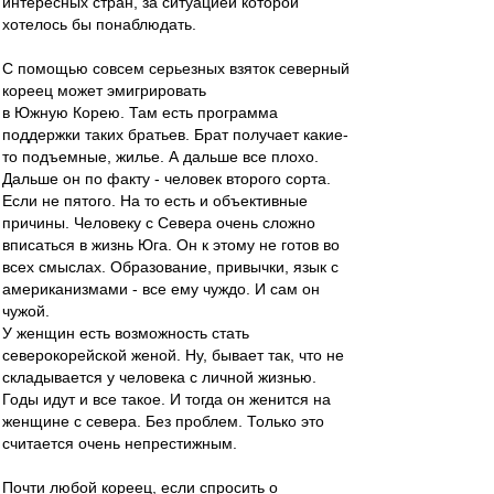
интересных стран, за ситуацией которой
хотелось бы понаблюдать.
С помощью совсем серьезных взяток северный
кореец может эмигрировать
в Южную Корею. Там есть программа
поддержки таких братьев. Брат получает какие-
то подъемные, жилье. А дальше все плохо.
Дальше он по факту - человек второго сорта.
Если не пятого. На то есть и объективные
причины. Человеку с Севера очень сложно
вписаться в жизнь Юга. Он к этому не готов во
всех смыслах. Образование, привычки, язык с
американизмами - все ему чуждо. И сам он
чужой.
У женщин есть возможность стать
северокорейской женой. Ну, бывает так, что не
складывается у человека с личной жизнью.
Годы идут и все такое. И тогда он женится на
женщине с севера. Без проблем. Только это
считается очень непрестижным.
Почти любой кореец, если спросить о