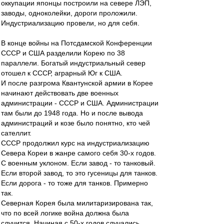
оккупации японцы построили на севере ЛЭП,
заводы, одноколейки, дороги проложили.
Индустриализацию провели, но для себя.
В конце войны на Потсдамской Конференции
СССР и США разделили Корею по 38
параллели. Богатый индустриальный север
отошел к СССР, аграрный Юг к США.
И после разгрома Квантунской армии в Корее
начинают действовать две военных
администрации - СССР и США. Администрации
там были до 1948 года. Но и после вывода
администраций и козе было понятно, кто чей
сателлит.
СССР продолжил курс на индустриализацию
Севера Кореи в жанре самого себя 30-х годов.
С военным уклоном. Если завод - то танковый.
Если второй завод, то это гусеницы для танков.
Если дорога - то тоже для танков. Примерно
так.
Северная Корея была милитаризирована так,
что по всей логике война должна была
случится. Начиная с 50-х годов случались