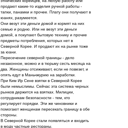
этнических корейцев, на любую работу или
продают какие-то изделия ручной работы -
тапки, панамки и прочее. Плату они получают в
юанях, разумеется.
Они везут эти деньги домой и кормят на них
семью и родню. Или не везут эти деньги
домой, а покупают бытовую технику и прочие
предметы потребления, которых нет в
Северной Корее. И продают их на рынке тоже
за юани.
Пересечение северной границы - дело
незаконное, можно и в тюрьму сесть месяца на
два. Женщины отсиживают, если не повезет, и
опять едут в Маньчжурию на заработки.
При Ким Ир Сене взятки в Северной Корее
были немыслимы. Сейчас эта система черных
рынков держится на взятках. Милиции,
сотрудникам безопасности - тем, кто
регулирует порядки. Эти же чиновники и
помогают женщинам пересекать границу в обе
стороны.
В Северной Корее стали появляться и входить
в моду частные рестораны.