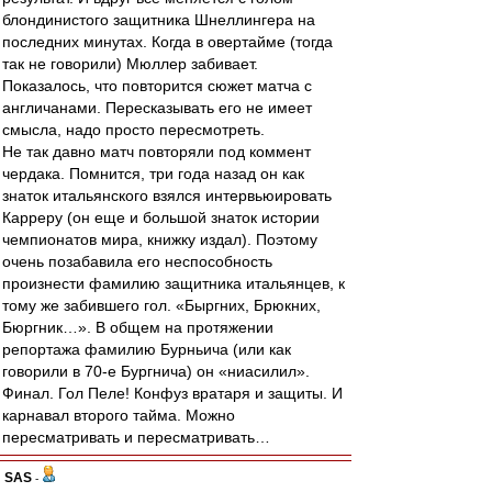
блондинистого защитника Шнеллингера на
последних минутах. Когда в овертайме (тогда
так не говорили) Мюллер забивает.
Показалось, что повторится сюжет матча с
англичанами. Пересказывать его не имеет
смысла, надо просто пересмотреть.
Не так давно матч повторяли под коммент
чердака. Помнится, три года назад он как
знаток итальянского взялся интервьюировать
Карреру (он еще и большой знаток истории
чемпионатов мира, книжку издал). Поэтому
очень позабавила его неспособность
произнести фамилию защитника итальянцев, к
тому же забившего гол. «Быргних, Брюкних,
Бюргник…». В общем на протяжении
репортажа фамилию Бурньича (или как
говорили в 70-е Бургнича) он «ниасилил».
Финал. Гол Пеле! Конфуз вратаря и защиты. И
карнавал второго тайма. Можно
пересматривать и пересматривать…
SAS
-