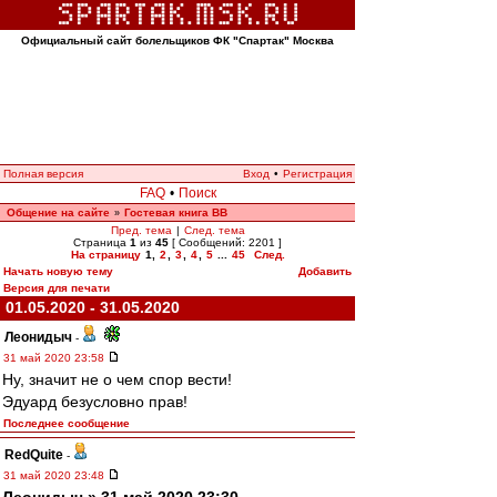
Официальный сайт болельщиков ФК "Спартак" Москва
Полная версия
Вход
•
Регистрация
FAQ
•
Поиск
Общение на сайте
Гостевая книга ВВ
»
Пред. тема
|
След. тема
Страница
1
из
45
[ Сообщений: 2201 ]
На страницу
1
,
2
,
3
,
4
,
5
...
45
След.
Начать новую тему
Добавить
Версия для печати
01.05.2020 - 31.05.2020
Леонидыч
-
31 май 2020 23:58
Ну, значит не о чем спор вести!
Эдуард безусловно прав!
Последнее сообщение
RedQuite
-
31 май 2020 23:48