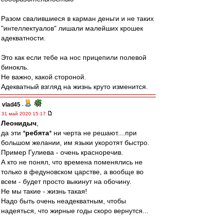
Разом свалившиеся в карман деньги и не таких
"интеллектуалов" лишали малейших крошек
адекватности.
Это как если тебе на нос прицепили полевой
бинокль.
Не важно, какой стороной.
Адекватный взгляд на жизнь круто изменится.
vlad45
-
31 май 2020 15:17
Леонидыч
,
да эти *
ребята
* ни черта не решают....при
большом желании, им языки укоротят быстро.
Пример Гулиева - очень красноречив.
А кто не понял, что времена поменялись не
только в федуновском царстве, а вообще во
всем - будет просто выкинут на обочину.
Не мы такие - жизнь такая!
Надо быть очень неадекватным, чтобы
надеяться, что жирные годы скоро вернутся...