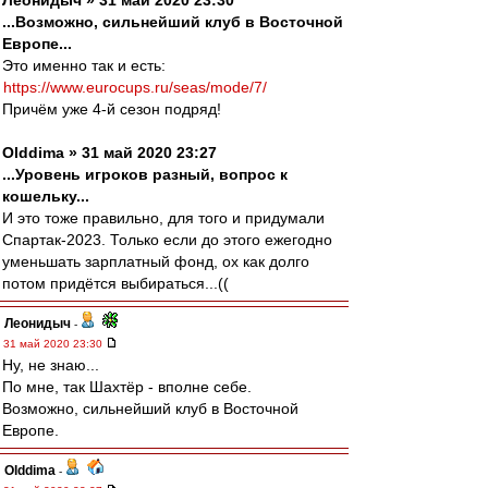
Леонидыч » 31 май 2020 23:30
...Возможно, сильнейший клуб в Восточной
Европе...
Это именно так и есть:
https://www.eurocups.ru/seas/mode/7/
Причём уже 4-й сезон подряд!
Olddima » 31 май 2020 23:27
...Уровень игроков разный, вопрос к
кошельку...
И это тоже правильно, для того и придумали
Спартак-2023. Только если до этого ежегодно
уменьшать зарплатный фонд, ох как долго
потом придётся выбираться...((
Леонидыч
-
31 май 2020 23:30
Ну, не знаю...
По мне, так Шахтёр - вполне себе.
Возможно, сильнейший клуб в Восточной
Европе.
Olddima
-