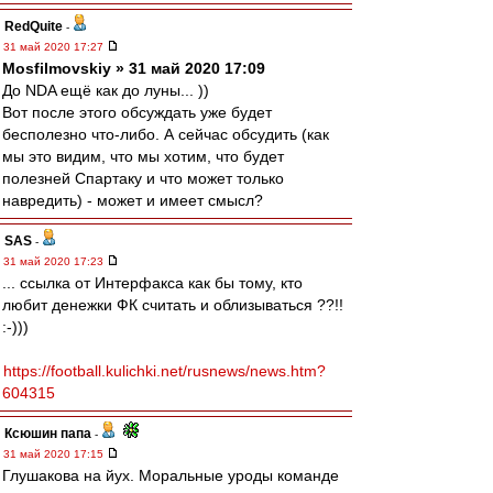
RedQuite
-
31 май 2020 17:27
Mosfilmovskiy » 31 май 2020 17:09
До NDA ещё как до луны... ))
Вот после этого обсуждать уже будет
бесполезно что-либо. А сейчас обсудить (как
мы это видим, что мы хотим, что будет
полезней Спартаку и что может только
навредить) - может и имеет смысл?
SAS
-
31 май 2020 17:23
... ссылка от Интерфакса как бы тому, кто
любит денежки ФК считать и облизываться ??!!
:-)))
https://football.kulichki.net/rusnews/news.htm?
604315
Ксюшин папа
-
31 май 2020 17:15
Глушакова на йух. Моральные уроды команде