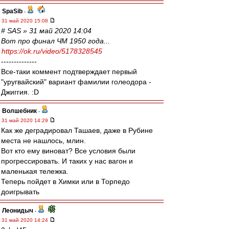
SpaSib
-
31 май 2020 15:08
# SAS » 31 май 2020 14:04
Вот про финал ЧМ 1950 года...
https://ok.ru/video/5178328545
--------------
Все-таки коммент подтверждает первый
"уругвайский" вариант фамилии голеодора -
Джиггия. :D
Волшебник
-
31 май 2020 14:29
Как же деградировал Ташаев, даже в Рубине
места не нашлось, млин.
Вот кто ему виноват? Все условия были
прогрессировать. И таких у нас вагон и
маленькая тележка.
Теперь пойдет в Химки или в Торпедо
доигрывать
Леонидыч
-
31 май 2020 14:24