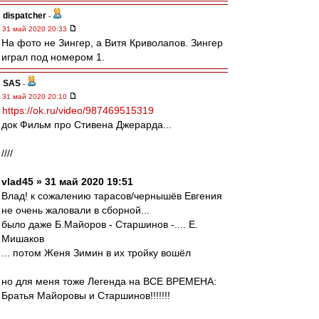
dispatcher
-
31 май 2020 20:33
На фото не Зингер, а Витя Криволапов. Зингер
играл под номером 1.
SAS
-
31 май 2020 20:10
https://ok.ru/video/987469515319
док Фильм про Стивена Джерарда...
////
vlad45 » 31 май 2020 19:51
Влад! к сожалению тарасов/чернышёв Евгения
не очень жаловали в сборной...
было даже Б.Майоров - Старшинов -.... Е.
Мишаков
... потом Женя Зимин в их тройку вошёл
но для меня тоже Легенда на ВСЕ ВРЕМЕНА:
Братья Майоровы и Старшинов!!!!!!!