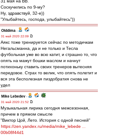
31 мая на ВВ.
Соскучились по 9-му?
Ну, здравствуй, 32-е))
"Улыбайтесь, господа, улыбайтесь"))
Olddima
-
31 май 2020 22:09
Аякс тоже тренируется сейчас по методичкам
Негальсманна, да и не только и Тесла
футбольная уже во всю катит, и страшно то, что
опять на мажут бошки маслом и начнут
потихоньку ставить своих тренеров вытесняя
передовое. Страх то велик, что опять полетит и
вся эта бесполезная пиздобратия снова не
удел
Mike Lebedev
-
31 май 2020 21:52
Музыкальная лирика сегодня межсезонная,
причем в прямом смысле
"Виктор Цой, Лето. История с одной песней"
https://zen.yandex.ru/media/mike_lebede ...
00b08f44d1