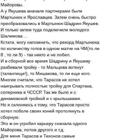
Майоровы.
А у Якушева вначале партнерами были
Мартынюк и Ярославцев. Затем очень быстро
преобразовались в Мартынюк-Шадрин-Якушев.
И только затем туда подключили молодого
Шалимова....
Кстати, могу напомнить, что рекорд Мартынюка
по количеству голов в одном матче на ЧМ(то ли
8 , то ли 9) - так никто и не побил.
И в сборной все время Шадрину и Якушеву
разбивали тройку - то Мальцева воткнут
(талантище!), то Мишакова, то ли еще кого.
Многие считали, что Тарасов не хотел
наигрывать полностью тройку для Спартака,
соперника в ЧСССР. Так же было и с
динамовской тройкой и с крылышками.
Но я склоняюсь к тому, что Тарасов просто
хотел поболе своих коней протолкнуть в
сборную.
Это ж он угробил карьеру сначала одного
Майорова, потом другого и т.д.
Для меня Тарасов и Тихонов самые