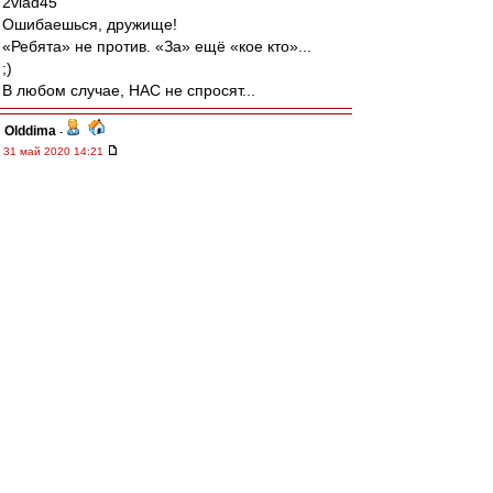
2vlad45
Ошибаешься, дружище!
«Ребята» не против. «За» ещё «кое кто»...
;)
В любом случае, НАС не спросят...
Olddima
-
31 май 2020 14:21
TonyFox
,
Очередной заход заинтересантов
Так просто ничего не делается ща начнут
писать, какой..... Талант, а заморское все нам
чуждо
TonyFox
-
31 май 2020 14:18
Интересно в связи с чем так вдруг
активировались хейтероветераны и прочий
мусор со своими поливалками в адрес
иностранных тренеров и Доменико в
частности?
Весеннее обострение, или что?