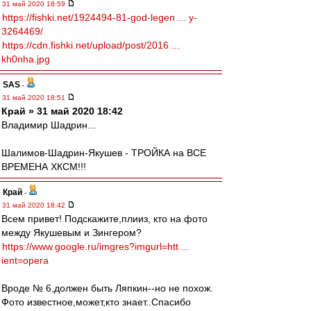
31 май 2020 18:59
https://fishki.net/1924494-81-god-legen ... y-
3264469/
https://cdn.fishki.net/upload/post/2016 ...
kh0nha.jpg
SAS
-
31 май 2020 18:51
Край » 31 май 2020 18:42
Владимир Шадрин...
Шалимов-Шадрин-Якушев - ТРОЙКА на ВСЕ
ВРЕМЕНА ХКСМ!!!
Край
-
31 май 2020 18:42
Всем привет! Подскажите,плииз, кто на фото
между Якушевым и Зингером?
https://www.google.ru/imgres?imgurl=htt ...
ient=opera
Вроде № 6,должен быть Ляпкин--но не похож.
Фото известное,может,кто знает..Спасибо