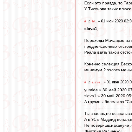
Если это правда, то Тар
У Тихонова таких плюсо
#
titi
» 01 июн 2020 02:5
slava1
,
Переходы Мачаидзе из т
предпенсионных отстоев
Реала взять такой отсто
Конечно селекция Беско
минимум 2 золота мень
#
slava1
» 01 июн 2020 0
yumide » 30 май 2020 0
slava1 » 30 май 2020 05
А грузины болели за "С
-------------------------------
Ты знаешь,не освистыва
А в 91 в Мадрид попал,н
Не поверишь,накануне ,
Дмитрия Радченко!