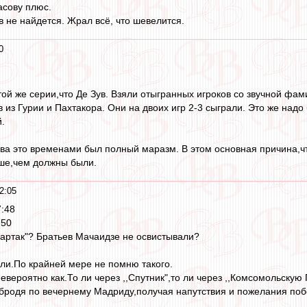
асову плюс.
в не найдется. Жрал всё, что шевелится.
0
ой же серии,что Де Зув. Взяли отыгранных игроков со звучной фа
 из Гурии и Пахтакора. Они на двоих игр 2-3 сыграли. Это же над
й.
ва это временами был полный маразм. В этом основная причина,чт
ше,чем должны были.
2:05
7:48
:50
партак"? Братьев Мачаидзе не освистывали?
ли.По крайней мере не помню такого.
евероятно как.То ли через ,,Спутник",то ли через ,,Комсомольскую
бродя по вечернему Мадриду,получая напутствия и пожелания поб