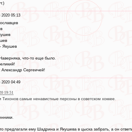
т.)
 2020 05:13
рославцев
ев
кушев
ушев
- Якушев
 Наверняка, что-то еще было.
великий!
х Александр Сергеичей!
 2020 04:49
20 19:51
и Тихонов самые ненавистные персоны в советском хоккее.
нники.
то предлагали ему Шадрина и Якушева в цыска забрать, а он ответил