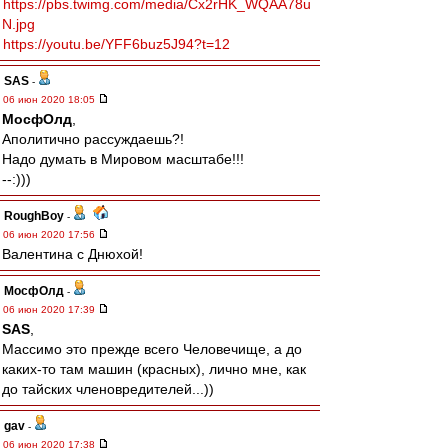
https://pbs.twimg.com/media/Cx2rHK_WQAA78u
N.jpg
https://youtu.be/YFF6buz5J94?t=12
SAS
-
06 июн 2020 18:05
МосфОлд
,
Аполитично рассуждаешь?!
Надо думать в Мировом масштабе!!!
--:)))
RoughBoy
-
06 июн 2020 17:56
Валентина с Днюхой!
МосфОлд
-
06 июн 2020 17:39
SAS
,
Массимо это прежде всего Человечище, а до
каких-то там машин (красных), лично мне, как
до тайских членовредителей...))
gav
-
06 июн 2020 17:38