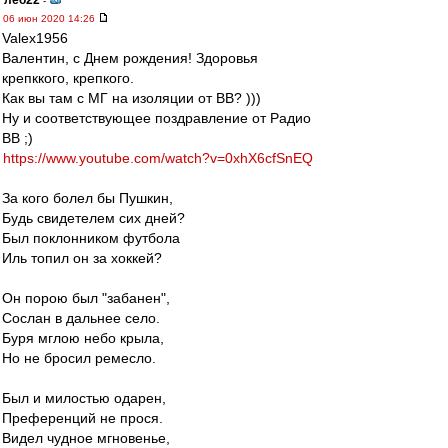
лео22
-
06 июн 2020 14:26
Valex1956
Валентин, с Днем рождения! Здоровья
крепккого, крепкого.
Как вы там с МГ на изоляции от ВВ? )))
Ну и соответствующее поздравление от Радио
ВВ ;)
https://www.youtube.com/watch?v=0xhX6cfSnEQ
За кого болел бы Пушкин,
Будь свидетелем сих дней?
Был поклонником футбола
Иль топил он за хоккей?
Он порою был "забанен",
Сослан в дальнее село.
Буря мглою небо крыла,
Но не бросил ремесло.
Был и милостью одарен,
Преференций не прося.
Видел чудное мгновенье,