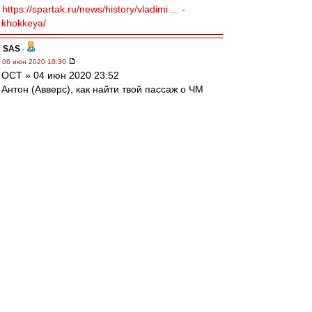
https://spartak.ru/news/history/vladimi ... -
khokkeya/
SAS
-
06 июн 2020 10:30
ОСТ » 04 июн 2020 23:52
Антон (Авверс), как найти твой пассаж о ЧМ
2006 в Германии,....
....//////...
ищи ВВот здесь
http://spartak.msk.ru/gb.sema?a=search& ...
&limit=500
... я нашёл :-)
896339) Авверс 2006-06-19 20:12:43
Кто как болеет на ЧМИГе или матчу дня
посвящается.
....
Настальжи... Бляяя....