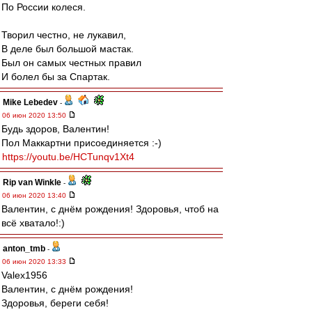
По России колеся.
Творил честно, не лукавил,
В деле был большой мастак.
Был он самых честных правил
И болел бы за Спартак.
Mike Lebedev
-
06 июн 2020 13:50
Будь здоров, Валентин!
Пол Маккартни присоединяется :-)
https://youtu.be/HCTunqv1Xt4
Rip van Winkle
-
06 июн 2020 13:40
Валентин, с днём рождения! Здоровья, чтоб на
всё хватало!:)
anton_tmb
-
06 июн 2020 13:33
Valex1956
Валентин, с днём рождения!
Здоровья, береги себя!