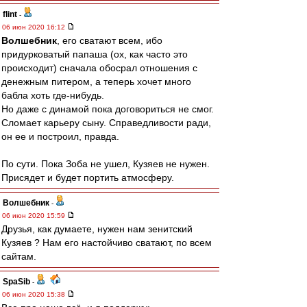
flint
-
06 июн 2020 16:12
Волшебник
, его сватают всем, ибо
придурковатый папаша (ох, как часто это
происходит) сначала обосрал отношения с
денежным питером, а теперь хочет много
бабла хоть где-нибудь.
Но даже с динамой пока договориться не смог.
Сломает карьеру сыну. Справедливости ради,
он ее и построил, правда.
По сути. Пока Зоба не ушел, Кузяев не нужен.
Присядет и будет портить атмосферу.
Волшебник
-
06 июн 2020 15:59
Друзья, как думаете, нужен нам зенитский
Кузяев ? Нам его настойчиво сватают, по всем
сайтам.
SpaSib
-
06 июн 2020 15:38