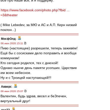
Все про наше всё, и я поддержу:
https://www.facebook.com/photo.php?fbid ...
=3&theater
( Mike Lebedev, за МЮ и АС и А.П. Керн низкий
поклон...)
МосфОлд
-
06 июн 2020 15:11
Пиво (настоящее) разрешили, теперь заживём!
Ещё бы с сосисками дело поправить и вообще
коммунизм!
Кто сегодня родился, тех с днюхой!
Однако нынче день памяти усопших. Царствие
им всем небесное.
Ну и с Троицей наступающей!!!
Авверс
-
06 июн 2020 15:07
Валентин, будь здрав, весел и беЗпечен,
виртуальный друг!