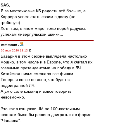
SAS
,
Я за местечковые КБ радости всё больше, а
Каррера успел стать своим в доску (не
гробовую).
Хотя там, в ином мире, тоже порой радуюсь
успехам ливерпульской шайки...
mmmmm
-
06 июн 2020 18:13
Бавария в этом сезоне выглядела настолько
мощно, в том числе и в Европе, что я считал их
главными претендентами на победу в ЛЧ.
Китайская ничья смешала все фишки.
Теперь и вовсе не ясно, что будет с
недоигранной ЛЧ.
А уж о силе команд и вовсе говорить
невозможно.
Это как в концовке ЧМ по 100-клеточным
шашкам было бы решено доиграть их в форме
"Чапаева".