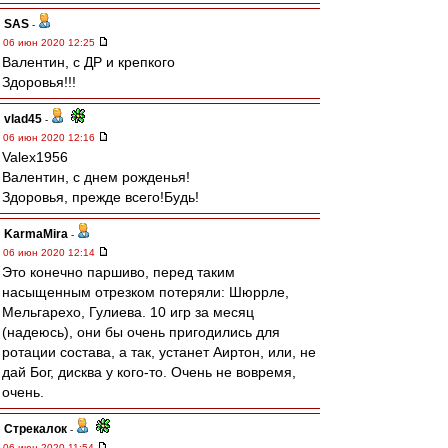
SAS
-
06 июн 2020 12:25
Валентин, с ДР и крепкого
Здоровья!!!
vlad45
-
06 июн 2020 12:16
Valex1956
Валентин, с днем рожденья!
Здоровья, прежде всего!Будь!
KarmaMira
-
06 июн 2020 12:14
Это конечно паршиво, перед таким
насыщенным отрезком потеряли: Шюррле,
Мельгарехо, Гулиева. 10 игр за месяц
(надеюсь), они бы очень пригодились для
ротации состава, а так, устанет Аиртон, или, не
дай Бог, дисква у кого-то. Очень не вовремя,
очень.
Стрекалок
-
06 июн 2020 11:54