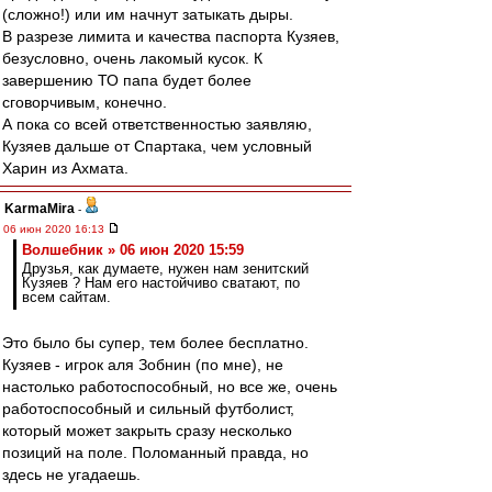
(сложно!) или им начнут затыкать дыры.
В разрезе лимита и качества паспорта Кузяев,
безусловно, очень лакомый кусок. К
завершению ТО папа будет более
сговорчивым, конечно.
А пока со всей ответственностью заявляю,
Кузяев дальше от Спартака, чем условный
Харин из Ахмата.
KarmaMira
-
06 июн 2020 16:13
Волшебник » 06 июн 2020 15:59
Друзья, как думаете, нужен нам зенитский
Кузяев ? Нам его настойчиво сватают, по
всем сайтам.
Это было бы супер, тем более бесплатно.
Кузяев - игрок аля Зобнин (по мне), не
настолько работоспособный, но все же, очень
работоспособный и сильный футболист,
который может закрыть сразу несколько
позиций на поле. Поломанный правда, но
здесь не угадаешь.