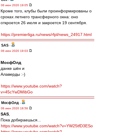
06 июн 2020 19:05
Кроме того, клубы были проинформированы о
сроках летнего трансферного окна: оно
откроется 26 июля и закроется 19 сентября.
https://premierliga.ru/news/rfpl/news_24917.html
SAS
-
06 июн 2020 19:03
МосфОлд
данке шён и
Алаверды :-)
https://www.youtube.com/watch?
v=45cYwDMibGo
МосфОлд
-
06 июн 2020 18:56
SAS
,
Пока добираешься...
https://www.youtube.com/watch?v=YW25tfD3ESo
https://www.youtube.com/watch?