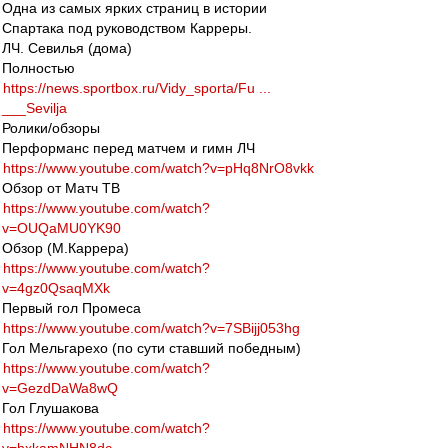
Одна из самых ярких страниц в истории
Спартака под руководством Карреры.
ЛЧ. Севилья (дома)
Полностью
https://news.sportbox.ru/Vidy_sporta/Fu ...
___Sevilja
Ролики/обзоры
Перформанс перед матчем и гимн ЛЧ
https://www.youtube.com/watch?v=pHq8NrO8vkk
Обзор от Матч ТВ
https://www.youtube.com/watch?
v=OUQaMU0YK90
Обзор (М.Каррера)
https://www.youtube.com/watch?
v=4gz0QsaqMXk
Первый гол Промеса
https://www.youtube.com/watch?v=7SBijj053hg
Гол Мельгарехо (по сути ставший победным)
https://www.youtube.com/watch?
v=GezdDaWa8wQ
Гол Глушакова
https://www.youtube.com/watch?