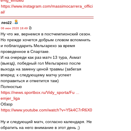
e=ig_embed
https://www.instagram.com/massimocarrera_offici
al/
лео22
-
06 июн 2020 18:49
Ну что же, вернемся в постчемпионский сезон.
Но прежде хочется добрым словом вспомнить
и поблагодарить Мельгарехо за время
проведенное в Спартаке.
И на очереди как раз матч 13 тура, Ахмат
(выезд), победный гол Мельгарехо после
выхода на замену ценой травмы (забегая
вперед: к следующему матчу успеет
поправиться и отметится там)
Полностью
https://news.sportbox.ru/Vidy_sporta/Fu ...
emjer_liga
Обзор
https://www.youtube.com/watch?v=Y5k4C7rR6X0
Ну и следующий матч, согласно календаря. Не
обратить на него внимание в этот день ;)