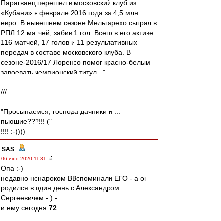
Парагваец перешел в московский клуб из
«Кубани» в феврале 2016 года за 4,5 млн
евро. В нынешнем сезоне Мельгарехо сыграл в
РПЛ 12 матчей, забив 1 гол. Всего в его активе
116 матчей, 17 голов и 11 результативных
передач в составе московского клуба. В
сезоне-2016/17 Лоренсо помог красно-белым
завоевать чемпионский титул..."
///
"Просыпаемся, господа дачники и ...
пьюшие???!!! ("
!!!! :-))))
SAS
-
06 июн 2020 11:31
Опа :-)
недавно ненароком ВВспоминали ЕГО - а он
родился в один день с Александром
Сергеевичем -:) -
и ему сегодня
72