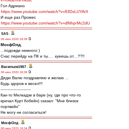
v=hxkamNHN8dc
Гол Адриано
https://www.youtube.com/watch?v=83DxLUYArII
И еще раз Промес
https://www.youtube.com/watch?v=dlNhprMc2dU
SAS
-
06 июн 2020 18:39
МосфОлд
,
...подожди немного )
Счас перейду на ПК и ты.... .куеешь от....??!!
Васильев1967
-
06 июн 2020 18:36
Дядю Валю поздравляю и желаю ...
Будь здоров и весел!!!
---------------------
Как-то Мелкадзе в баре (ну, где про что-то
кричал Курт Кобейн) сказал: "Мне близок
портвейн"
Не могу не согласиться!
МосфОлд
-
06 июн 2020 18:34