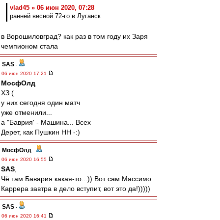
vlad45 » 06 июн 2020, 07:28
ранней весной 72-го в Луганск
в Ворошиловград? как раз в том году их Заря
чемпионом стала
SAS
-
06 июн 2020 17:21
МосфОлд
ХЗ (
у них сегодня один матч
уже отменили...
а "Баврия' - Машина... Всех
Дерет, как Пушкин НН -:)
МосфОлд
-
06 июн 2020 16:55
SAS
,
Чё там Бавария какая-то...)) Вот сам Массимо
Каррера завтра в дело вступит, вот это да!)))))
SAS
-
06 июн 2020 16:41