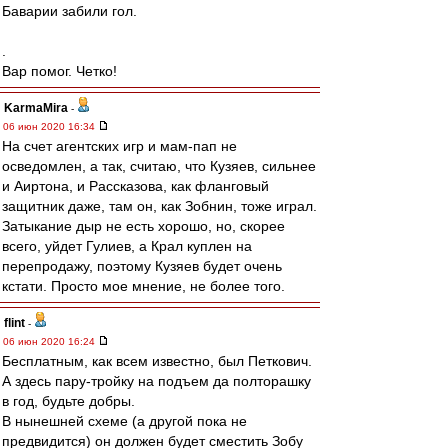
Баварии забили гол.
.
Вар помог. Четко!
KarmaMira
-
06 июн 2020 16:34
На счет агентских игр и мам-пап не
осведомлен, а так, считаю, что Кузяев, сильнее
и Аиртона, и Рассказова, как фланговый
защитник даже, там он, как Зобнин, тоже играл.
Затыкание дыр не есть хорошо, но, скорее
всего, уйдет Гулиев, а Крал куплен на
перепродажу, поэтому Кузяев будет очень
кстати. Просто мое мнение, не более того.
flint
-
06 июн 2020 16:24
Бесплатным, как всем известно, был Петкович.
А здесь пару-тройку на подъем да полторашку
в год, будьте добры.
В нынешней схеме (а другой пока не
предвидится) он должен будет сместить Зобу