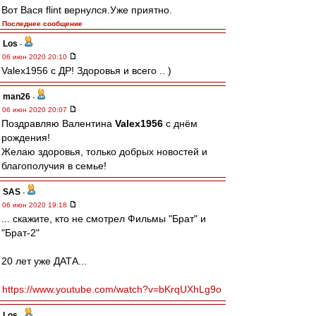
Вот Вася flint вернулся.Уже приятно.
Последнее сообщение
Los
-
06 июн 2020 20:10
Valex1956 с ДР! Здоровья и всего .. )
man26
-
06 июн 2020 20:07
Поздравляю Валентина
Valex1956
с днём
рождения!
Желаю здоровья, только добрых новостей и
благополучия в семье!
SAS
-
06 июн 2020 19:18
... скажите, кто не смотрел Фильмы "Брат" и
"Брат-2"
20 лет уже ДАТА...
https://www.youtube.com/watch?v=bKrqUXhLg9o
Los
-