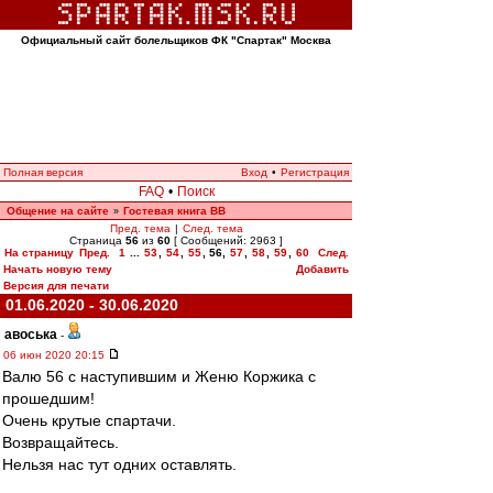
Официальный сайт болельщиков ФК "Спартак" Москва
Полная версия
Вход
•
Регистрация
FAQ
•
Поиск
Общение на сайте
Гостевая книга ВВ
»
Пред. тема
|
След. тема
Страница
56
из
60
[ Сообщений: 2963 ]
На страницу
Пред.
1
...
53
,
54
,
55
,
56
,
57
,
58
,
59
,
60
След.
Начать новую тему
Добавить
Версия для печати
01.06.2020 - 30.06.2020
авоська
-
06 июн 2020 20:15
Валю 56 с наступившим и Женю Коржика с
прошедшим!
Очень крутые спартачи.
Возвращайтесь.
Нельзя нас тут одних оставлять.