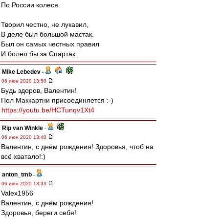
По России колеся.
Творил честно, не лукавил,
В деле был большой мастак.
Был он самых честных правил
И болел бы за Спартак.
Mike Lebedev
-
06 июн 2020 13:50
Будь здоров, Валентин!
Пол Маккартни присоединяется :-)
https://youtu.be/HCTunqv1Xt4
Rip van Winkle
-
06 июн 2020 13:40
Валентин, с днём рождения! Здоровья, чтоб на
всё хватало!:)
anton_tmb
-
06 июн 2020 13:33
Valex1956
Валентин, с днём рождения!
Здоровья, береги себя!