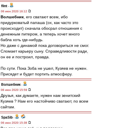
flint
-
06 июн 2020 16:12
Волшебник
, его сватают всем, ибо
придурковатый папаша (ох, как часто это
происходит) сначала обосрал отношения с
денежным питером, а теперь хочет много
бабла хоть где-нибудь.
Но даже с динамой пока договориться не смог.
Сломает карьеру сыну. Справедливости ради,
он ее и построил, правда.
По сути. Пока Зоба не ушел, Кузяев не нужен.
Присядет и будет портить атмосферу.
Волшебник
-
06 июн 2020 15:59
Друзья, как думаете, нужен нам зенитский
Кузяев ? Нам его настойчиво сватают, по всем
сайтам.
SpaSib
-
06 июн 2020 15:38