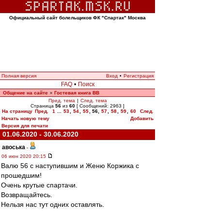
Официальный сайт болельщиков ФК "Спартак" Москва
Полная версия
Вход
•
Регистрация
FAQ
•
Поиск
Общение на сайте
Гостевая книга ВВ
»
Пред. тема
|
След. тема
Страница
56
из
60
[ Сообщений: 2963 ]
На страницу
Пред.
1
...
53
,
54
,
55
,
56
,
57
,
58
,
59
,
60
След.
Начать новую тему
Добавить
Версия для печати
01.06.2020 - 30.06.2020
авоська
-
06 июн 2020 20:15
Валю 56 с наступившим и Женю Коржика с
прошедшим!
Очень крутые спартачи.
Возвращайтесь.
Нельзя нас тут одних оставлять.