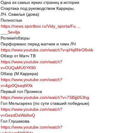
Одна из самых ярких страниц в истории
Спартака под руководством Карреры.
ЛЧ. Севилья (дома)
Полностью
https://news.sportbox.ru/Vidy_sporta/Fu ...
___Sevilja
Ролики/обзоры
Перформанс перед матчем и гимн ЛЧ
https://www.youtube.com/watch?v=pHq8NrO8vkk
Обзор от Матч ТВ
https://www.youtube.com/watch?
v=OUQaMU0YK90
Обзор (М.Каррера)
https://www.youtube.com/watch?
v=4gz0QsaqMXk
Первый гол Промеса
https://www.youtube.com/watch?v=7SBijj053hg
Гол Мельгарехо (по сути ставший победным)
https://www.youtube.com/watch?
v=GezdDaWa8wQ
Гол Глушакова
https://www.youtube.com/watch?