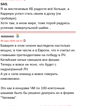
SAS
,
Я за местечковые КБ радости всё больше, а
Каррера успел стать своим в доску (не
гробовую).
Хотя там, в ином мире, тоже порой радуюсь
успехам ливерпульской шайки...
mmmmm
-
06 июн 2020 18:13
Бавария в этом сезоне выглядела настолько
мощно, в том числе и в Европе, что я считал их
главными претендентами на победу в ЛЧ.
Китайская ничья смешала все фишки.
Теперь и вовсе не ясно, что будет с
недоигранной ЛЧ.
А уж о силе команд и вовсе говорить
невозможно.
Это как в концовке ЧМ по 100-клеточным
шашкам было бы решено доиграть их в форме
"Чапаева".