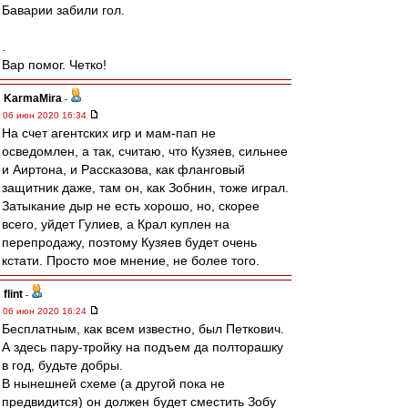
Баварии забили гол.
.
Вар помог. Четко!
KarmaMira
-
06 июн 2020 16:34
На счет агентских игр и мам-пап не
осведомлен, а так, считаю, что Кузяев, сильнее
и Аиртона, и Рассказова, как фланговый
защитник даже, там он, как Зобнин, тоже играл.
Затыкание дыр не есть хорошо, но, скорее
всего, уйдет Гулиев, а Крал куплен на
перепродажу, поэтому Кузяев будет очень
кстати. Просто мое мнение, не более того.
flint
-
06 июн 2020 16:24
Бесплатным, как всем известно, был Петкович.
А здесь пару-тройку на подъем да полторашку
в год, будьте добры.
В нынешней схеме (а другой пока не
предвидится) он должен будет сместить Зобу