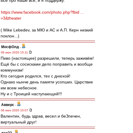
Все про наше всё, и я поддержу:
https://www.facebook.com/photo.php?fbid ...
=3&theater
( Mike Lebedev, за МЮ и АС и А.П. Керн низкий
поклон...)
МосфОлд
-
06 июн 2020 15:11
Пиво (настоящее) разрешили, теперь заживём!
Ещё бы с сосисками дело поправить и вообще
коммунизм!
Кто сегодня родился, тех с днюхой!
Однако нынче день памяти усопших. Царствие
им всем небесное.
Ну и с Троицей наступающей!!!
Авверс
-
06 июн 2020 15:07
Валентин, будь здрав, весел и беЗпечен,
виртуальный друг!