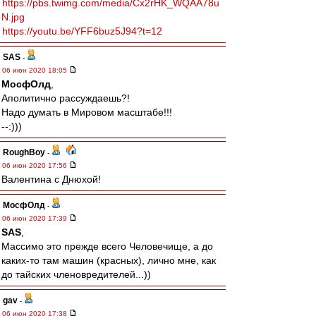
https://pbs.twimg.com/media/Cx2rHK_WQAA78u
N.jpg
https://youtu.be/YFF6buz5J94?t=12
SAS
-
06 июн 2020 18:05
МосфОлд
,
Аполитично рассуждаешь?!
Надо думать в Мировом масштабе!!!
--:)))
RoughBoy
-
06 июн 2020 17:56
Валентина с Днюхой!
МосфОлд
-
06 июн 2020 17:39
SAS
,
Массимо это прежде всего Человечище, а до
каких-то там машин (красных), лично мне, как
до тайских членовредителей...))
gav
-
06 июн 2020 17:38