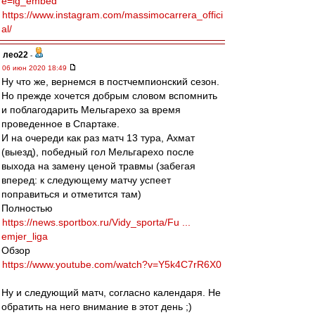
e=ig_embed
https://www.instagram.com/massimocarrera_offici
al/
лео22
-
06 июн 2020 18:49
Ну что же, вернемся в постчемпионский сезон.
Но прежде хочется добрым словом вспомнить
и поблагодарить Мельгарехо за время
проведенное в Спартаке.
И на очереди как раз матч 13 тура, Ахмат
(выезд), победный гол Мельгарехо после
выхода на замену ценой травмы (забегая
вперед: к следующему матчу успеет
поправиться и отметится там)
Полностью
https://news.sportbox.ru/Vidy_sporta/Fu ...
emjer_liga
Обзор
https://www.youtube.com/watch?v=Y5k4C7rR6X0
Ну и следующий матч, согласно календаря. Не
обратить на него внимание в этот день ;)