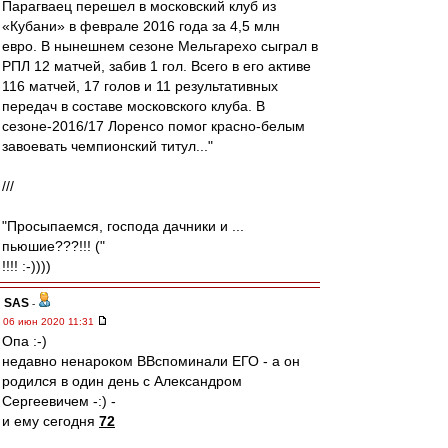
Парагваец перешел в московский клуб из
«Кубани» в феврале 2016 года за 4,5 млн
евро. В нынешнем сезоне Мельгарехо сыграл в
РПЛ 12 матчей, забив 1 гол. Всего в его активе
116 матчей, 17 голов и 11 результативных
передач в составе московского клуба. В
сезоне-2016/17 Лоренсо помог красно-белым
завоевать чемпионский титул..."
///
"Просыпаемся, господа дачники и ...
пьюшие???!!! ("
!!!! :-))))
SAS
-
06 июн 2020 11:31
Опа :-)
недавно ненароком ВВспоминали ЕГО - а он
родился в один день с Александром
Сергеевичем -:) -
и ему сегодня
72