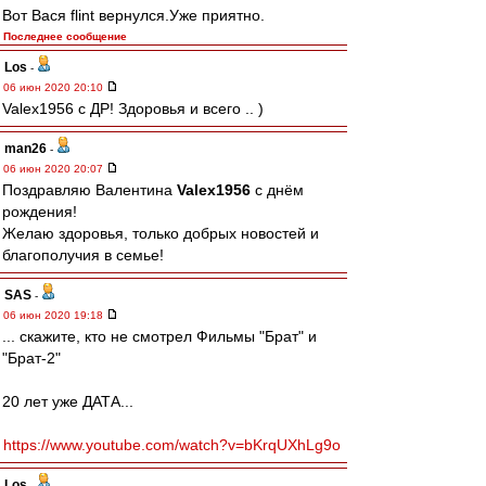
Вот Вася flint вернулся.Уже приятно.
Последнее сообщение
Los
-
06 июн 2020 20:10
Valex1956 с ДР! Здоровья и всего .. )
man26
-
06 июн 2020 20:07
Поздравляю Валентина
Valex1956
с днём
рождения!
Желаю здоровья, только добрых новостей и
благополучия в семье!
SAS
-
06 июн 2020 19:18
... скажите, кто не смотрел Фильмы "Брат" и
"Брат-2"
20 лет уже ДАТА...
https://www.youtube.com/watch?v=bKrqUXhLg9o
Los
-