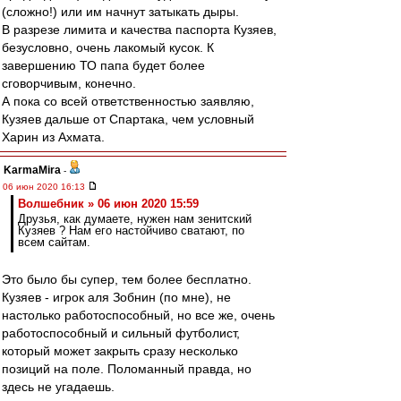
(сложно!) или им начнут затыкать дыры.
В разрезе лимита и качества паспорта Кузяев,
безусловно, очень лакомый кусок. К
завершению ТО папа будет более
сговорчивым, конечно.
А пока со всей ответственностью заявляю,
Кузяев дальше от Спартака, чем условный
Харин из Ахмата.
KarmaMira
-
06 июн 2020 16:13
Волшебник » 06 июн 2020 15:59
Друзья, как думаете, нужен нам зенитский
Кузяев ? Нам его настойчиво сватают, по
всем сайтам.
Это было бы супер, тем более бесплатно.
Кузяев - игрок аля Зобнин (по мне), не
настолько работоспособный, но все же, очень
работоспособный и сильный футболист,
который может закрыть сразу несколько
позиций на поле. Поломанный правда, но
здесь не угадаешь.