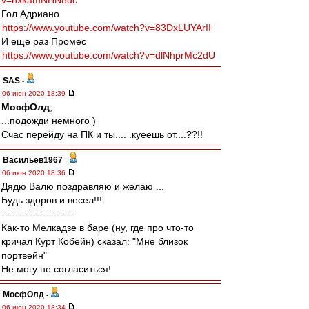
v=hxkamNHN8dc
Гол Адриано
https://www.youtube.com/watch?v=83DxLUYArII
И еще раз Промес
https://www.youtube.com/watch?v=dlNhprMc2dU
SAS
-
06 июн 2020 18:39
МосфОлд
,
...подожди немного )
Счас перейду на ПК и ты.... .куеешь от....??!!
Васильев1967
-
06 июн 2020 18:36
Дядю Валю поздравляю и желаю ...
Будь здоров и весел!!!
---------------------
Как-то Мелкадзе в баре (ну, где про что-то
кричал Курт Кобейн) сказал: "Мне близок
портвейн"
Не могу не согласиться!
МосфОлд
-
06 июн 2020 18:34