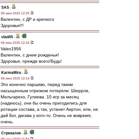
SAS
-
06 июн 2020 12:25
Валентин, с ДР и крепкого
Здоровья!!!
vlad45
-
06 июн 2020 12:16
Valex1956
Валентин, с днем рожденья!
Здоровья, прежде всего!Будь!
KarmaMira
-
06 июн 2020 12:14
Это конечно паршиво, перед таким
насыщенным отрезком потеряли: Шюррле,
Мельгарехо, Гулиева. 10 игр за месяц
(надеюсь), они бы очень пригодились для
ротации состава, а так, устанет Аиртон, или, не
дай Бог, дисква у кого-то. Очень не вовремя,
очень.
Стрекалок
-
06 июн 2020 11:54