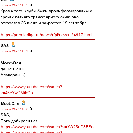
06 июн 2020 19:05
Кроме того, клубы были проинформированы о
сроках летнего трансферного окна: оно
откроется 26 июля и закроется 19 сентября.
https://premierliga.ru/news/rfpl/news_24917.html
SAS
-
06 июн 2020 19:03
МосфОлд
данке шён и
Алаверды :-)
https://www.youtube.com/watch?
v=45cYwDMibGo
МосфОлд
-
06 июн 2020 18:56
SAS
,
Пока добираешься...
https://www.youtube.com/watch?v=YW25tfD3ESo
https://www.youtube.com/watch?