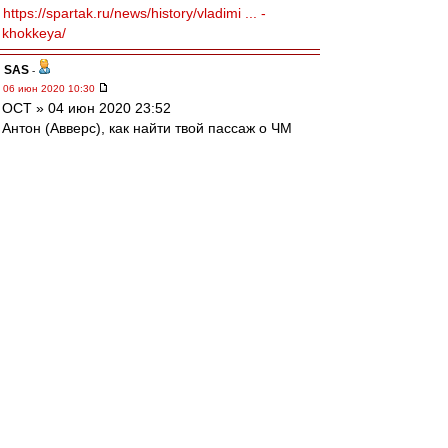
https://spartak.ru/news/history/vladimi ... -
khokkeya/
SAS
-
06 июн 2020 10:30
ОСТ » 04 июн 2020 23:52
Антон (Авверс), как найти твой пассаж о ЧМ
2006 в Германии,....
....//////...
ищи ВВот здесь
http://spartak.msk.ru/gb.sema?a=search& ...
&limit=500
... я нашёл :-)
896339) Авверс 2006-06-19 20:12:43
Кто как болеет на ЧМИГе или матчу дня
посвящается.
....
Настальжи... Бляяя....