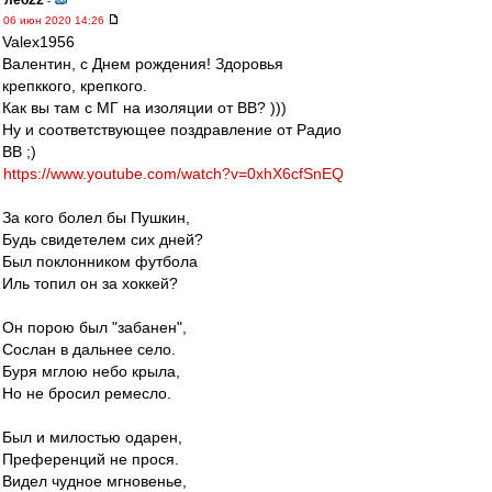
лео22
-
06 июн 2020 14:26
Valex1956
Валентин, с Днем рождения! Здоровья
крепккого, крепкого.
Как вы там с МГ на изоляции от ВВ? )))
Ну и соответствующее поздравление от Радио
ВВ ;)
https://www.youtube.com/watch?v=0xhX6cfSnEQ
За кого болел бы Пушкин,
Будь свидетелем сих дней?
Был поклонником футбола
Иль топил он за хоккей?
Он порою был "забанен",
Сослан в дальнее село.
Буря мглою небо крыла,
Но не бросил ремесло.
Был и милостью одарен,
Преференций не прося.
Видел чудное мгновенье,