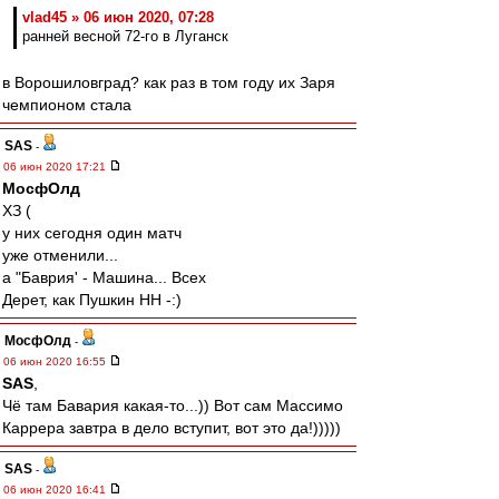
vlad45 » 06 июн 2020, 07:28
ранней весной 72-го в Луганск
в Ворошиловград? как раз в том году их Заря
чемпионом стала
SAS
-
06 июн 2020 17:21
МосфОлд
ХЗ (
у них сегодня один матч
уже отменили...
а "Баврия' - Машина... Всех
Дерет, как Пушкин НН -:)
МосфОлд
-
06 июн 2020 16:55
SAS
,
Чё там Бавария какая-то...)) Вот сам Массимо
Каррера завтра в дело вступит, вот это да!)))))
SAS
-
06 июн 2020 16:41