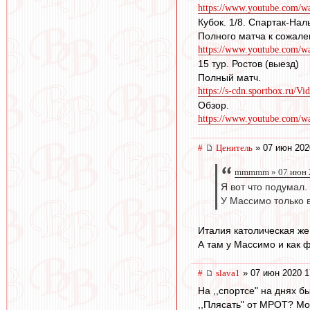
https://www.youtube.com
Кубок. 1/8. Спартак-Нал
Полного матча к сожале
https://www.youtube.com
15 тур. Ростов (выезд)
Полный матч.
https://s-cdn.sportbox.ru/Vi
Обзор.
https://www.youtube.com/
#
Ценитель
» 07 июн 202
mmmmm » 07 июн 2
Я вот что подумал.
У Массимо только 
Италия католическая же
А там у Массимо и как ф
#
slava1
» 07 июн 2020 1
На ,,спортсе" на днях б
,,Плясать" от МРОТ? Мож