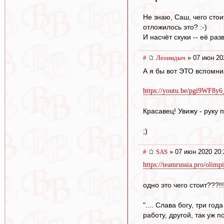
Не знаю, Саш, чего стоит
отложилось это? :-)
И насчёт скуки -- её ра
#
Леонидыч
» 07 июн 20
А я бы вот ЭТО вспомни
https://youtu.be/pgi9WF8y6
Красавец! Увижу - руку 
;)
#
SAS
» 07 июн 2020 20:
https://teamrussia.pro/olimpi
одно это чего стоит???!!!
".... Слава богу, три г
работу, другой, так уж 