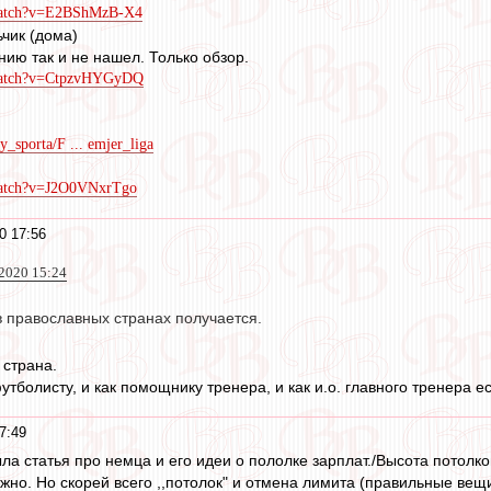
/watch?v=E2BShMzB-X4
ьчик (дома)
нию так и не нашел. Только обзор.
/watch?v=CtpzvHYGyDQ
dy_sporta/F ... emjer_liga
watch?v=J2O0VNxrTgo
0 17:56
020 15:24
в православных странах получается.
 страна.
утболисту, и как помощнику тренера, и как и.о. главного тренера ес
7:49
ыла статья про немца и его идеи о пололке зарплат./Высота потолко
но. Но скорей всего ,,потолок" и отмена лимита (правильные вещи 