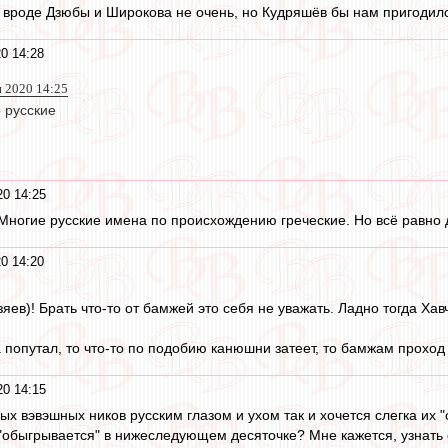
 вроде Дзюбы и Широкова не очень, но Кудряшёв бы нам пригодил
0 14:28
н 2020 14:25
 русские
0 14:25
Многие русские имена по происхождению греческие. Но всё равно д
0 14:20
яев)! Брать что-то от бамжей это себя не уважать. Ладно тогда Хавч
попутал, то что-то по подобию канюшни затеет, то бамжам проход 
0 14:15
х вэвэшных ников русским глазом и ухом так и хочется слегка их "
 "обыгрывается" в нижеследующем десяточке? Мне кажется, узнать о