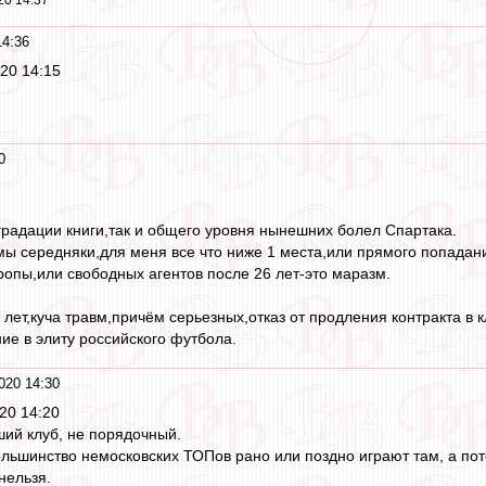
20 14:37
14:36
20 14:15
0
градации книги,так и общего уровня нынешних болел Спартака.
 мы середняки,для меня все что ниже 1 места,или прямого попада
ропы,или свободных агентов после 26 лет-это маразм.
7 лет,куча травм,причём серьезных,отказ от продления контракта в 
е в элиту российского футбола.
020 14:30
20 14:20
ший клуб, не порядочный.
большинство немосковских ТОПов рано или поздно играют там, а пото
нельзя.