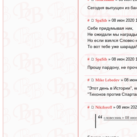
Сегодня выпущен из бана
#
SpaSib
» 08 июн 2020 
Себе придумывая ник,
Не ожидали мы награды
Но если взялся Словес-н
То вот тебе уже шарада!
#
SpaSib
» 08 июн 2020 
Прошу пардону, не прочел
#
Mike Lebedev
» 08 июн
"Этот день в Истории", 
"Тихонов против Спарта
#
Nikiforoff
» 08 июн 202
словесник » 08 ию