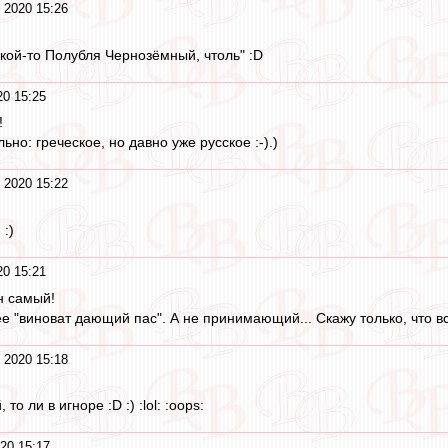
 2020 15:26
кой-то Полубля Чернозёмный, чтоль" :D
0 15:25
!
ьно: греческое, но давно уже русское :-).)
 2020 15:22
 :)
0 15:21
н самый!
ее "виноват дающий пас". А не принимающий... Скажу только, что вс
 2020 15:18
то ли в игноре :D :) :lol: :oops:
20 15:17