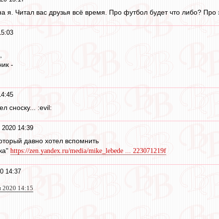
 я. Читал вас друзья всё время. Про футбол будет что либо? Про э
15:03
,
ик -
14:45
 сноску... :evil:
 2020 14:39
который давно хотел вспомнить
ка"
https://zen.yandex.ru/media/mike_lebede ... 223071219f
0 14:37
н 2020 14:15