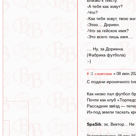
Близко к тексту:
-А тебя как зовут?
-Что?
-Как тебя зовут, твою ма
-Ээээ.... Дориен.
-Что за гейское имя?
-Это всего лишь имя....
.... Ну, за Дориена.
(Фабрика футбола)
:-)
#
словесник
» 08 июн 202
С подачи ироничного tve
Как низко пал футбол б
Почти как клуб «Торпедо
Рассадник звёзд — тепе
Из-под земли таскать кр
SpaSib
, эх, Виктор... Н