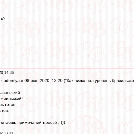
ть?
0 14:36
r-udomlya » 08 июн 2020, 12:20 ("Как низко пал уровень бразильско
разильский —
» зильский!
рь готов
отов.
е читаешь примечаний-просьб :-)))...