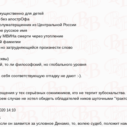
мущественно для детей
о без апострОфа
полуматерщинник из Центральной России
ое русское имя
 МВИНа смерти через утопление
ей фамилии
 но затрудняющийся произнести слово
сквы)
ий, то ли философский, но глобального уровня
 себя соответствующую отгадку не дают :-).
ощения у тех серьёзных сокнижников, кто не терпит зубоскальства. 
 в коем случае не хотел обидеть обладателей ников шуточными "тракт
020 14:10
6
сли он заявится за условное Динамо, то, волею судеб, положит нам