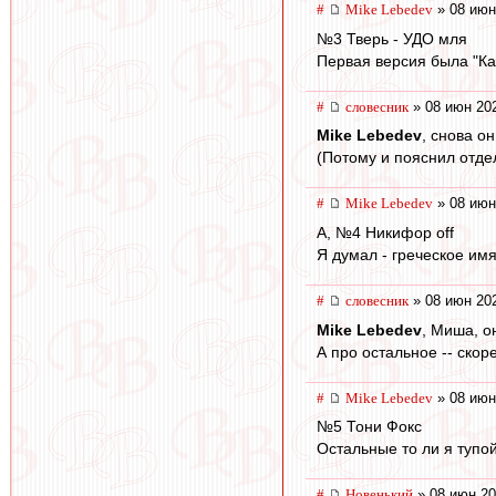
#
Mike Lebedev
» 08 июн
№3 Тверь - УДО мля
Первая версия была "Ка
#
словесник
» 08 июн 202
Mike Lebedev
, снова он
(Потому и пояснил отдел
#
Mike Lebedev
» 08 июн
А, №4 Никифор off
Я думал - греческое имя
#
словесник
» 08 июн 202
Mike Lebedev
, Миша, о
А про остальное -- скор
#
Mike Lebedev
» 08 июн
№5 Тони Фокс
Остальные то ли я тупой, 
#
Новенький
» 08 июн 20