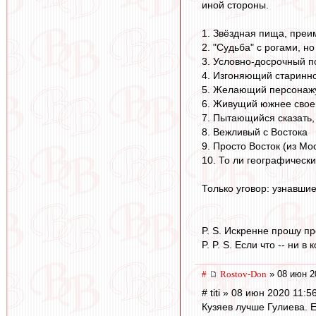
иной стороны.
1. Звёздная пища, преи
2. "Судьба" с рогами, н
3. Условно-досрочный 
4. Изгоняющий старинн
5. Желающий персонажу
6. Живущий южнее сво
7. Пытающийся сказать,
8. Вежливый с Востока
9. Просто Восток (из Мо
10. То ли географическ
Только уговор: узнавшие
P. S. Искренне прошу пр
P. P. S. Если что -- ни
#
Rostov-Don
» 08 июн 2
# titi » 08 июн 2020 11:5
Кузяев лучше Гулиева. Е