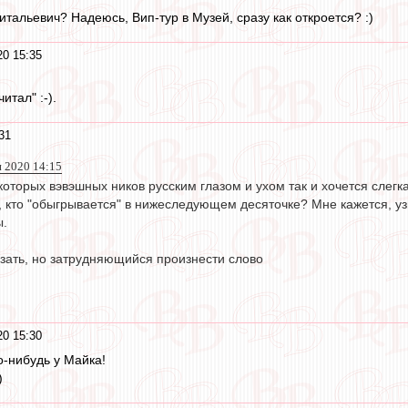
тальевич? Надеюсь, Вип-тур в Музей, сразу как откроется? :)
0 15:35
итал" :-).
31
н 2020 14:15
оторых вэвэшных ников русским глазом и ухом так и хочется слегка
, кто "обыгрывается" в нижеследующем десяточке? Мне кажется, узн
ы.
зать, но затрудняющийся произнести слово
0 15:30
о-нибудь у Майка!
)