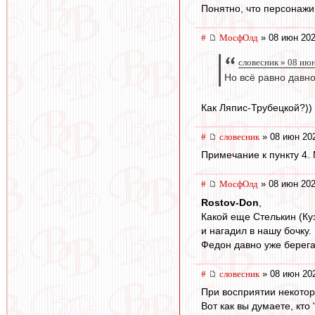
Понятно, что персонажи
#
МосфОлд
» 08 июн 202
словесник » 08 ию
Но всё равно давно
Как Ляпис-Трубецкой?))
#
словесник
» 08 июн 202
Примечание к пункту 4. 
#
МосфОлд
» 08 июн 202
Rostov-Don
,
Какой еще Стелькин (Куз
и нагадил в нашу бочку.
Федон давно уже берега 
#
словесник
» 08 июн 202
При восприятии некоторы
Вот как вы думаете, кто