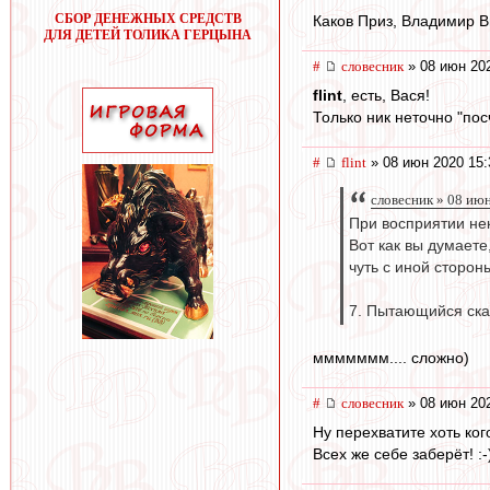
СБОР ДЕНЕЖНЫХ СРЕДСТВ
Каков Приз, Владимир Ви
ДЛЯ ДЕТЕЙ ТОЛИКА ГЕРЦЫНА
#
словесник
» 08 июн 202
flint
, есть, Вася!
Только ник неточно "посч
#
flint
» 08 июн 2020 15:
словесник » 08 ию
При восприятии нек
Вот как вы думаете
чуть с иной сторон
7. Пытающийся ска
ммммммм.... сложно)
#
словесник
» 08 июн 202
Ну перехватите хоть ког
Всех же себе заберёт! :-