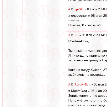
Редактировалось 08 июн 20
#
SpaSib
» 08 июн 2020 
# словесник » 08 июн 20
---------
Похоже, 8 - это моё?
#
titi
» 08 июн 2020 14:3
Rostov-Don
,
Ты яркий пример,как де
Я никогда не приму,что
запасных не грандов Ев
Какой в пизду Кузяев. 2
амбициям на возвращени
#
Rostov-Don
» 08 июн 2
# МосфОлд » 08 июн 20
Зенит, конечно, не хоро
Но, с учётом того, что 
крест на игроках оттуда 