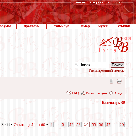
орумы
прогнозы
фан-клуб
юмор
музей
ссылки
Расширенный поиск
FAQ
Регистрация
Вход
Календарь ВВ
54
 2963 •
Страница
54
из
60
•
1
...
51
52
53
55
56
57
...
60