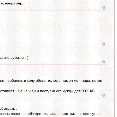
ся, например.
авно русские :-).
ик прибился, в силу обстоятельств, так он же, гнида, потом
отлижет... Не наш он и поступки его чужды для 90% КБ.
обыграть".
чень легко -- а обладатель ника посмотрит на него чуть с