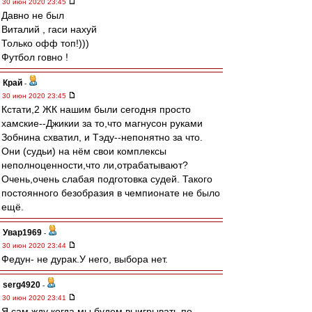
30 июн 2020 23:45
Давно не был
Виталий , гаси нахуй
Только офф топ!)))
Футбол говно !
Край
-
30 июн 2020 23:45
Кстати,2 ЖК нашим были сегодня просто
хамские--Джикии за то,что магнусон руками
Зобнина схватил, и Тэду--непонятно за что.
Они (судьи) на нём свои комплексы
неполноценности,что ли,отрабатывают?
Очень,очень слабая подготовка судей. Такого
постоянного безобразия в чемпионате не было
ещё.
Увар1969
-
30 июн 2020 23:44
Федун- не дурак.У него, выбора нет.
serg4920
-
30 июн 2020 23:41
Я сам жду когда мы будем выигрывать по