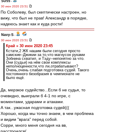
SU55
-
30 июн 2020 23:51
По Соболеву, был скептически настроен, но
вижу, что был не прав! Александр в порядке,
надеюсь знает как и куда рости!
Navy-S
-
30 июн 2020 23:51
Край » 30 июн 2020 23:45
Кстати,2 ЖК нашим были сегодня просто
хамские--Джикии за то,что магнусон руками
Зобнина схватил, и Тэду--непонятно за что.
Они (судьи) на нём свои комплексы
неполноценности,что ли,отрабатывают?
Очень,очень слабая подготовка судей. Такого
постоянного безобразия в чемпионате не
было ещё.
Да, мерзкое судейство...Если б не судья, то
очевидно, выиграли б 4-1 по игре, с
моментами, ударами и атаками.
А так...ужасная подготовка судей(((
Хорошо, когда мы точно знаем, в чем проблема
и видим "врага" перед собой.
Сорри, много меня сегодня на вв,
расстроился(