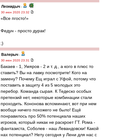
Леонидыч
-
30 июн 2020 23:32
«Все пгосто!»
Федун - просто дурак!
;)
Валерыч
-
30 июн 2020 23:31
Бакаев - 1, Умяров - 2 и т. д., а кого в плюс то
ставить? Вы на лавку посмотрите! Кого на
замену? Почему Ещ играл с Уфой, потому что
поставить в защиту 4 из 5 молодых это
перебор. Команда сырая. К Тедеско особых
претензий нет, некоторые комбинации стали
проходить. Кононова вспоминают, вот при нем
вообще ничего похожего не было! Ещё
понравилось про 50% потенциала наших
игроков, который никак не раскроет ГТ. Рома -
фантазиста, Соболев - наш Левандовски! Какой
нах потенциал? Нету сегодня у Лени для нас с