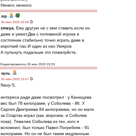
Ничего личного
mp
-
30 июн 2020 23:49
zmeya
, Ему другую не с кем ставить.если он
даже и умеет.Два с половиной игрока в
состоянии стабильно точно играть даже в
короткий пас.И один из них Умяров.
А пульнуть подальше это пожалуйста.
Редактировалось 30 июн 2020 23:53
нуль
-
30 июн 2020 23:47
Navy-S,
интереса ради даже посмотрел : у Канищева
вес был 78 килограмм, у Соболева - 86. У
Сергея Дмитриева 84 килограмма, но он мало
за Спартак играл (как, впрочем, и Соболев
пока). Тяжелее Соболева из тех, кого я
вспомнил, был только Павел Погребняк - 91
килограмм. Но он не был таким медленным.