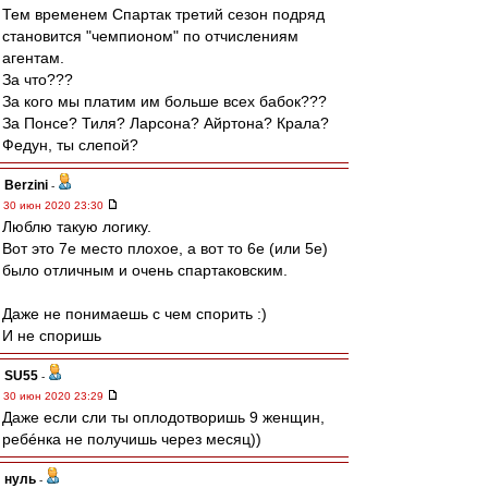
Тем временем Спартак третий сезон подряд
становится "чемпионом" по отчислениям
агентам.
За что???
За кого мы платим им больше всех бабок???
За Понсе? Тиля? Ларсона? Айртона? Крала?
Федун, ты слепой?
Berzini
-
30 июн 2020 23:30
Люблю такую логику.
Вот это 7е место плохое, а вот то 6е (или 5е)
было отличным и очень спартаковским.
Даже не понимаешь с чем спорить :)
И не споришь
SU55
-
30 июн 2020 23:29
Даже если сли ты оплодотворишь 9 женщин,
ребéнка не получишь через месяц))
нуль
-