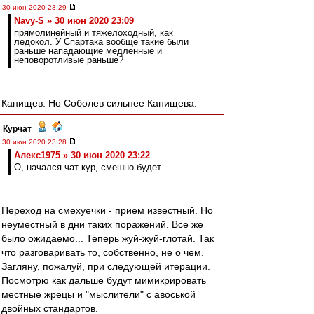
30 июн 2020 23:29
Navy-S » 30 июн 2020 23:09
прямолинейный и тяжелоходный, как
ледокол. У Спартака вообще такие были
раньше нападающие медленные и
неповоротливые раньше?
Канищев. Но Соболев сильнее Канищева.
Курчат
-
30 июн 2020 23:28
Алекс1975 » 30 июн 2020 23:22
О, начался чат кур, смешно будет.
Переход на смехуечки - прием известный. Но
неуместный в дни таких поражений. Все же
было ожидаемо... Теперь жуй-жуй-глотай. Так
что разговаривать то, собственно, не о чем.
Загляну, пожалуй, при следующей итерации.
Посмотрю как дальше будут мимикрировать
местные жрецы и "мыслители" с авоськой
двойных стандартов.