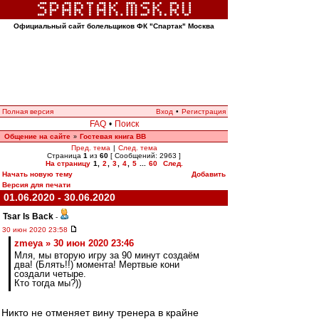
Официальный сайт болельщиков ФК "Спартак" Москва
Полная версия
Вход
•
Регистрация
FAQ
•
Поиск
Общение на сайте
Гостевая книга ВВ
»
Пред. тема
|
След. тема
Страница
1
из
60
[ Сообщений: 2963 ]
На страницу
1
,
2
,
3
,
4
,
5
...
60
След.
Начать новую тему
Добавить
Версия для печати
01.06.2020 - 30.06.2020
Tsar Is Back
-
30 июн 2020 23:58
zmeya » 30 июн 2020 23:46
Мля, мы вторую игру за 90 минут создаём
два! (Блять!!) момента! Мертвые кони
создали четыре.
Кто тогда мы?))
Никто не отменяет вину тренера в крайне