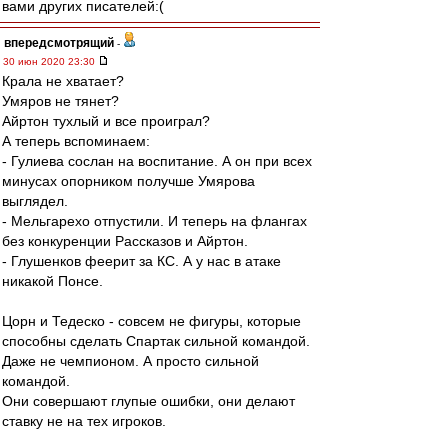
вами других писателей:(
впередсмотрящий
-
30 июн 2020 23:30
Крала не хватает?
Умяров не тянет?
Айртон тухлый и все проиграл?
А теперь вспоминаем:
- Гулиева сослан на воспитание. А он при всех
минусах опорником получше Умярова
выглядел.
- Мельгарехо отпустили. И теперь на флангах
без конкуренции Рассказов и Айртон.
- Глушенков феерит за КС. А у нас в атаке
никакой Понсе.
Цорн и Тедеско - совсем не фигуры, которые
способны сделать Спартак сильной командой.
Даже не чемпионом. А просто сильной
командой.
Они совершают глупые ошибки, они делают
ставку не на тех игроков.