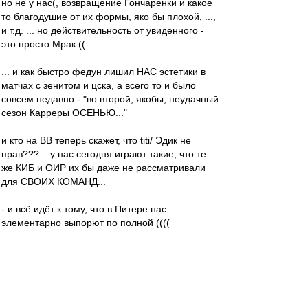
но не у нас(, возвращение Гончаренки и какое
то благодушие от их формы, яко бы плохой, ...,
и т.д. ... но действительность от увиденного -
это просто Мрак ((
... и как быстро федун лишил НАС эстетики в
матчах с зенитом и цска, а всего то и было
совсем недавно - "во второй, якобы, неудачный
сезон Карреры ОСЕНЬЮ..."
и кто на ВВ теперь скажет, что titi/ Эдик не
прав???... у нас сегодня играют такие, что те
же КИБ и ОИР их бы даже не рассматривали
для СВОИХ КОМАНД...
- и всё идёт к тому, что в Питере нас
элементарно выпорют по полной ((((
- какая БЛЯЯЯЯЯ Европа с таким составом и
от ношением игроков к своим прямым
обязаностям в тренировках и на поле...
Мальчики!!!!! Вы что ОХУЕЛИ все и забыли с