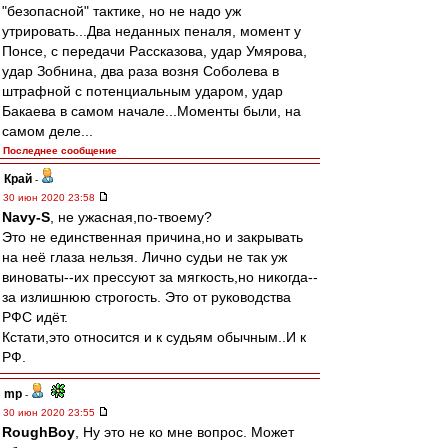
"безопасной" тактике, но не надо уж
утрировать...Два неданных пеналя, момент у
Понсе, с передачи Рассказова, удар Умярова,
удар Зобнина, два раза возня Соболева в
штрафной с потенциальным ударом, удар
Бакаева в самом начале...Моменты были, на
самом деле...
Последнее сообщение
Край
-
30 июн 2020 23:58
Navy-S
, не ужасная,по-твоему?
Это не единственная причина,но и закрывать
на неё глаза нельзя. Лично судьи не так уж
виноваты--их прессуют за мягкость,но никогда--
за излишнюю строгость. Это от руководства
РФС идёт.
Кстати,это относится и к судьям обычным..И к
РФ.
mp
-
30 июн 2020 23:55
RoughBoy
, Ну это не ко мне вопрос. Может