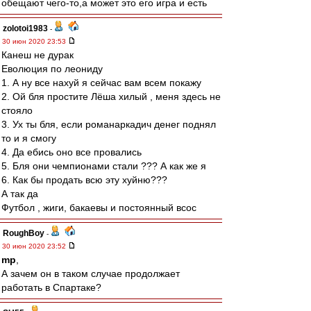
обещают чего-то,а может это его игра и есть
zolotoi1983
-
30 июн 2020 23:53
Канеш не дурак
Еволюция по леониду
1. А ну все нахуй я сейчас вам всем покажу
2. Ой бля простите Лёша хилый , меня здесь не
стояло
3. Ух ты бля, если романаркадич денег поднял
то и я смогу
4. Да ебись оно все провались
5. Бля они чемпионами стали ??? А как же я
6. Как бы продать всю эту хуйню???
А так да
Футбол , жиги, бакаевы и постоянный всос
RoughBoy
-
30 июн 2020 23:52
mp
,
А зачем он в таком случае продолжает
работать в Спартаке?