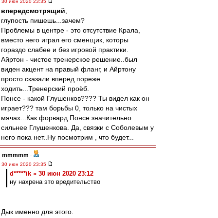
30 июн 2020 23:35
впередсмотрящий
,
глупость пишешь...зачем?
Проблемы в центре - это отсутствие Крала,
вместо него играл его сменщик, которы
гораздо слабее и без игровой практики.
Айртон - чистое тренерское решение..был
виден акцент на правый фланг, и Айртону
просто сказали вперед пореже
ходить...Тренерский проёб.
Понсе - какой Глушенков???? Ты видел как он
играет??? там борьбы 0, только на чистых
мячах...Как форвард Понсе значительно
сильнее Глушенкова. Да, связки с Соболевым у
него пока нет..Ну посмотрим , что будет...
mmmmm
-
30 июн 2020 23:35
d*****ik » 30 июн 2020 23:12
ну нахрена это вредительство
Дык именно для этого.