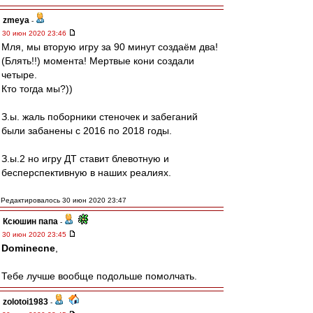
zmeya
-
30 июн 2020 23:46
Мля, мы вторую игру за 90 минут создаём два!
(Блять!!) момента! Мертвые кони создали
четыре.
Кто тогда мы?))
З.ы. жаль поборники стеночек и забеганий
были забанены с 2016 по 2018 годы.
З.ы.2 но игру ДТ ставит блевотную и
бесперспективную в наших реалиях.
Редактировалось 30 июн 2020 23:47
Ксюшин папа
-
30 июн 2020 23:45
Dominecne
,
Тебе лучше вообще подольше помолчать.
zolotoi1983
-