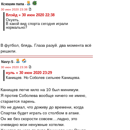
Ксюшин папа
-
30 июн 2020 23:38
Влэйд » 30 июн 2020 22:38
Охуеть.
В какой вид спорта сегодня играли
нормально?
В футбол, блядь. Глаза разуй. два момента всё
решили.
Navy-S
-
30 июн 2020 23:36
нуль » 30 июн 2020 23:29
Канищев. Но Соболев сильнее Канищева.
Канищев легче кило на 10 был минимум.
Я против Соболева вообще ничего не имею,
старается парень.
Но не думал, что доживу до времени, когда
Спартак будет играть со столбом в атаке.
Он же без скорости совсем....ладно, это
очевидно мои ненужные хотелки.