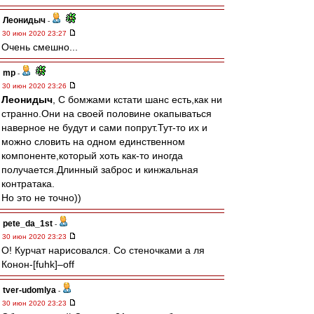
Леонидыч
-
30 июн 2020 23:27
Очень смешно...
mp
-
30 июн 2020 23:26
Леонидыч
, С бомжами кстати шанс есть,как ни
странно.Они на своей половине окапываться
наверное не будут и сами попрут.Тут-то их и
можно словить на одном единственном
компоненте,который хоть как-то иногда
получается.Длинный заброс и кинжальная
контратака.
Но это не точно))
pete_da_1st
-
30 июн 2020 23:23
O! Курчат нарисовался. Со стеночками а ля
Конон-[fuhk]–off
tver-udomlya
-
30 июн 2020 23:23