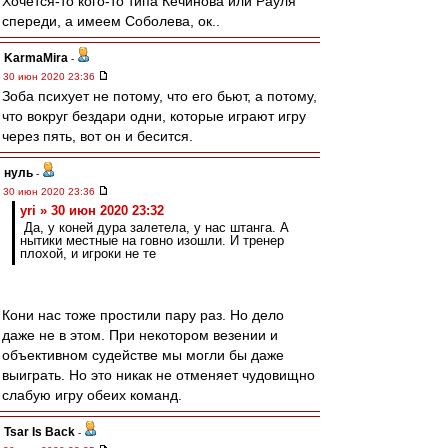
Хочется-то кого-то типа Кечинова или Рауля
спереди, а имеем Соболева, ок..
KarmaMira
-
30 июн 2020 23:36
Зоба психует не потому, что его бьют, а потому,
что вокруг бездари одни, которые играют игру
через пять, вот он и бесится.
нуль
-
30 июн 2020 23:36
yri » 30 июн 2020 23:32
Да, у коней дура залетела, у нас штанга. А
нытики местные на говно изошли. И тренер
плохой, и игроки не те
Кони нас тоже простили пару раз. Но дело
даже не в этом. При некотором везении и
объективном судействе мы могли бы даже
выиграть. Но это никак не отменяет чудовищно
слабую игру обеих команд.
Tsar Is Back
-