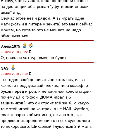
Я хочу, чтобы Спартак на постоянной основе
на дистанции обыгрывал "уфу-тереки-енисеи-
анжи" и тд.
Сейчас этоге нет и рядом. А выиграть один
матч (хоть и в питере у зенита) это мы и сейчас
можем, но сути-то это не меняет, не надо
обманываться
Алекс1975
-
30 июн 2020 23:22
О, начался чат кур, смешно будет.
SAS
-
30 июн 2020 23:19
- сегодня вообще писать не хотелось, из-за
каких то предчувствий плохих, типа коэфф. от
буков перед игрой, и непонятная констатация-
почему ДТ с "Уфой" ДОМА играл в 5
защитников?, что он строит всё же Х..ю какую
то с этой игрой на контрах, а не НАШ Футбол,
если говорить объективно, еськов этот, как
предвестник продолжения от всех судеек чего
то нехорошего, Шикарный Глушенков 2-й матч,