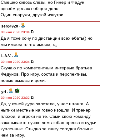
Смешно сквозь слёзы, но Гинер и Федун
вдвоём делают общее дело.
Один снаружи, другой изнутри.
serg4920
-
30 июн 2020 23:34
Да я тоже хочу по дистанции всех ебать(( но
мы имеем то что имеем, к,,
L.А.V.
-
30 июн 2020 23:34
Скучаю по компетентным интервью братьев
Федунов. Про игру, состав и перспективы,
новые вызовы и цели.
yri
-
30 июн 2020 23:32
Да, у коней дура залетела, у нас штанга. А
нытики местные на говно изошли. И тренер
плохой, и игроки не те. Сами свою команду
закапываете лучше чем любая пресса и судьи
купленные. Стыдно за книгу сегодня больше
чем за игру.