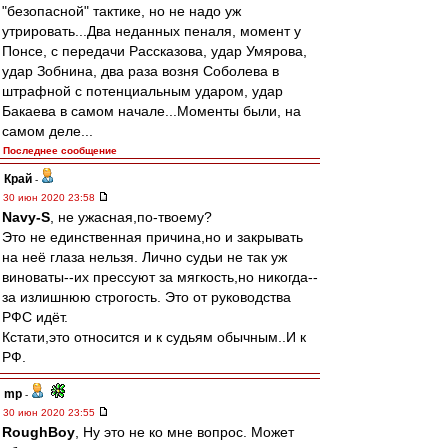
"безопасной" тактике, но не надо уж
утрировать...Два неданных пеналя, момент у
Понсе, с передачи Рассказова, удар Умярова,
удар Зобнина, два раза возня Соболева в
штрафной с потенциальным ударом, удар
Бакаева в самом начале...Моменты были, на
самом деле...
Последнее сообщение
Край
-
30 июн 2020 23:58
Navy-S
, не ужасная,по-твоему?
Это не единственная причина,но и закрывать
на неё глаза нельзя. Лично судьи не так уж
виноваты--их прессуют за мягкость,но никогда--
за излишнюю строгость. Это от руководства
РФС идёт.
Кстати,это относится и к судьям обычным..И к
РФ.
mp
-
30 июн 2020 23:55
RoughBoy
, Ну это не ко мне вопрос. Может