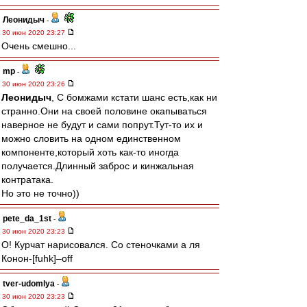
Леонидыч
-
30 июн 2020 23:27
Очень смешно...
mp
-
30 июн 2020 23:26
Леонидыч
, С бомжами кстати шанс есть,как ни
странно.Они на своей половине окапываться
наверное не будут и сами попрут.Тут-то их и
можно словить на одном единственном
компоненте,который хоть как-то иногда
получается.Длинный заброс и кинжальная
контратака.
Но это не точно))
pete_da_1st
-
30 июн 2020 23:23
O! Курчат нарисовался. Со стеночками а ля
Конон-[fuhk]–off
tver-udomlya
-
30 июн 2020 23:23