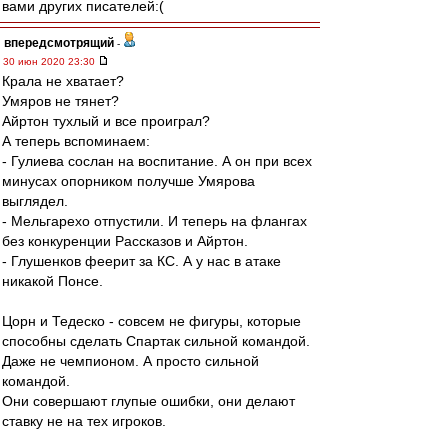
вами других писателей:(
впередсмотрящий
-
30 июн 2020 23:30
Крала не хватает?
Умяров не тянет?
Айртон тухлый и все проиграл?
А теперь вспоминаем:
- Гулиева сослан на воспитание. А он при всех
минусах опорником получше Умярова
выглядел.
- Мельгарехо отпустили. И теперь на флангах
без конкуренции Рассказов и Айртон.
- Глушенков феерит за КС. А у нас в атаке
никакой Понсе.
Цорн и Тедеско - совсем не фигуры, которые
способны сделать Спартак сильной командой.
Даже не чемпионом. А просто сильной
командой.
Они совершают глупые ошибки, они делают
ставку не на тех игроков.