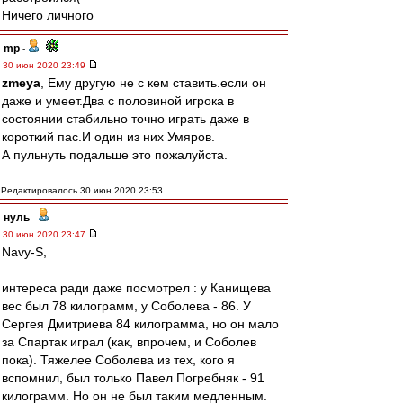
Ничего личного
mp
-
30 июн 2020 23:49
zmeya
, Ему другую не с кем ставить.если он
даже и умеет.Два с половиной игрока в
состоянии стабильно точно играть даже в
короткий пас.И один из них Умяров.
А пульнуть подальше это пожалуйста.
Редактировалось 30 июн 2020 23:53
нуль
-
30 июн 2020 23:47
Navy-S,
интереса ради даже посмотрел : у Канищева
вес был 78 килограмм, у Соболева - 86. У
Сергея Дмитриева 84 килограмма, но он мало
за Спартак играл (как, впрочем, и Соболев
пока). Тяжелее Соболева из тех, кого я
вспомнил, был только Павел Погребняк - 91
килограмм. Но он не был таким медленным.