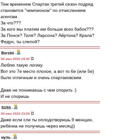
Тем временем Спартак третий сезон подряд
становится "чемпионом" по отчислениям
агентам.
За что???
За кого мы платим им больше всех бабок???
За Понсе? Тиля? Ларсона? Айртона? Крала?
Федун, ты слепой?
Berzini
-
30 июн 2020 23:30
Люблю такую логику.
Вот это 7е место плохое, а вот то 6е (или 5е)
было отличным и очень спартаковским.
Даже не понимаешь с чем спорить :)
И не споришь
SU55
-
30 июн 2020 23:29
Даже если сли ты оплодотворишь 9 женщин,
ребéнка не получишь через месяц))
нуль
-