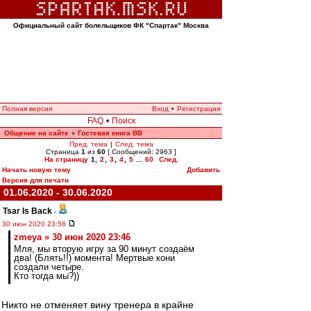
Официальный сайт болельщиков ФК "Спартак" Москва
Полная версия
Вход
•
Регистрация
FAQ
•
Поиск
Общение на сайте
Гостевая книга ВВ
»
Пред. тема
|
След. тема
Страница
1
из
60
[ Сообщений: 2963 ]
На страницу
1
,
2
,
3
,
4
,
5
...
60
След.
Начать новую тему
Добавить
Версия для печати
01.06.2020 - 30.06.2020
Tsar Is Back
-
30 июн 2020 23:58
zmeya » 30 июн 2020 23:46
Мля, мы вторую игру за 90 минут создаём
два! (Блять!!) момента! Мертвые кони
создали четыре.
Кто тогда мы?))
Никто не отменяет вину тренера в крайне