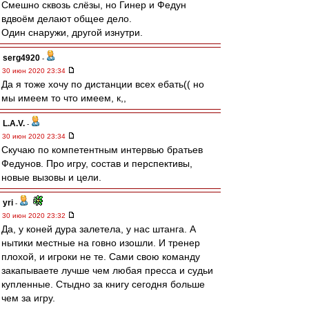
Смешно сквозь слёзы, но Гинер и Федун
вдвоём делают общее дело.
Один снаружи, другой изнутри.
serg4920
-
30 июн 2020 23:34
Да я тоже хочу по дистанции всех ебать(( но
мы имеем то что имеем, к,,
L.А.V.
-
30 июн 2020 23:34
Скучаю по компетентным интервью братьев
Федунов. Про игру, состав и перспективы,
новые вызовы и цели.
yri
-
30 июн 2020 23:32
Да, у коней дура залетела, у нас штанга. А
нытики местные на говно изошли. И тренер
плохой, и игроки не те. Сами свою команду
закапываете лучше чем любая пресса и судьи
купленные. Стыдно за книгу сегодня больше
чем за игру.