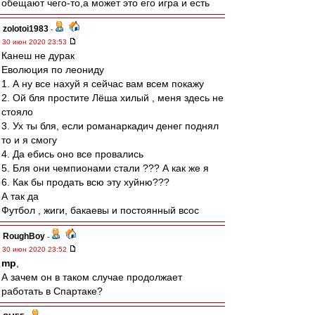
обещают чего-то,а может это его игра и есть
zolotoi1983
-
30 июн 2020 23:53
Канеш не дурак
Еволюция по леониду
1. А ну все нахуй я сейчас вам всем покажу
2. Ой бля простите Лёша хилый , меня здесь не
стояло
3. Ух ты бля, если романаркадич денег поднял
то и я смогу
4. Да ебись оно все провались
5. Бля они чемпионами стали ??? А как же я
6. Как бы продать всю эту хуйню???
А так да
Футбол , жиги, бакаевы и постоянный всос
RoughBoy
-
30 июн 2020 23:52
mp
,
А зачем он в таком случае продолжает
работать в Спартаке?