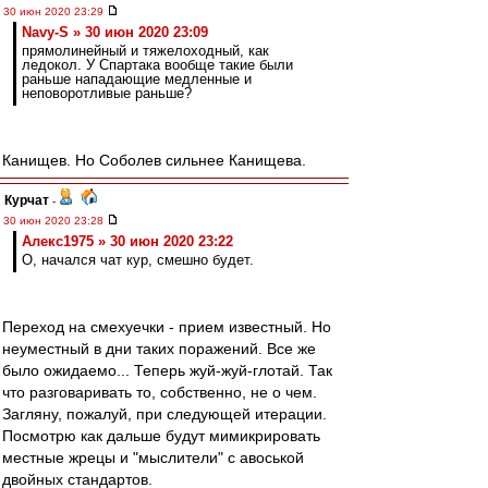
30 июн 2020 23:29
Navy-S » 30 июн 2020 23:09
прямолинейный и тяжелоходный, как
ледокол. У Спартака вообще такие были
раньше нападающие медленные и
неповоротливые раньше?
Канищев. Но Соболев сильнее Канищева.
Курчат
-
30 июн 2020 23:28
Алекс1975 » 30 июн 2020 23:22
О, начался чат кур, смешно будет.
Переход на смехуечки - прием известный. Но
неуместный в дни таких поражений. Все же
было ожидаемо... Теперь жуй-жуй-глотай. Так
что разговаривать то, собственно, не о чем.
Загляну, пожалуй, при следующей итерации.
Посмотрю как дальше будут мимикрировать
местные жрецы и "мыслители" с авоськой
двойных стандартов.