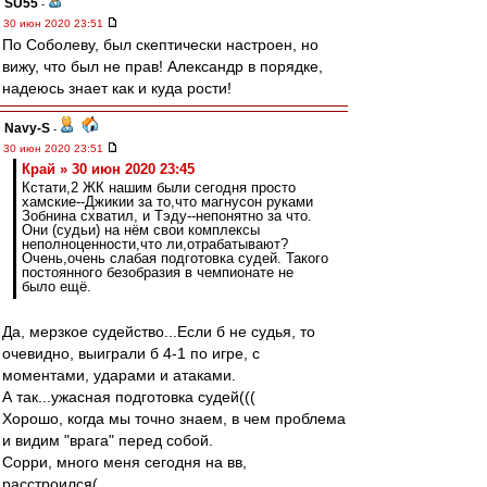
SU55
-
30 июн 2020 23:51
По Соболеву, был скептически настроен, но
вижу, что был не прав! Александр в порядке,
надеюсь знает как и куда рости!
Navy-S
-
30 июн 2020 23:51
Край » 30 июн 2020 23:45
Кстати,2 ЖК нашим были сегодня просто
хамские--Джикии за то,что магнусон руками
Зобнина схватил, и Тэду--непонятно за что.
Они (судьи) на нём свои комплексы
неполноценности,что ли,отрабатывают?
Очень,очень слабая подготовка судей. Такого
постоянного безобразия в чемпионате не
было ещё.
Да, мерзкое судейство...Если б не судья, то
очевидно, выиграли б 4-1 по игре, с
моментами, ударами и атаками.
А так...ужасная подготовка судей(((
Хорошо, когда мы точно знаем, в чем проблема
и видим "врага" перед собой.
Сорри, много меня сегодня на вв,
расстроился(