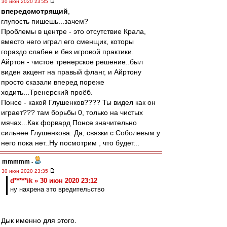
30 июн 2020 23:35
впередсмотрящий
,
глупость пишешь...зачем?
Проблемы в центре - это отсутствие Крала,
вместо него играл его сменщик, которы
гораздо слабее и без игровой практики.
Айртон - чистое тренерское решение..был
виден акцент на правый фланг, и Айртону
просто сказали вперед пореже
ходить...Тренерский проёб.
Понсе - какой Глушенков???? Ты видел как он
играет??? там борьбы 0, только на чистых
мячах...Как форвард Понсе значительно
сильнее Глушенкова. Да, связки с Соболевым у
него пока нет..Ну посмотрим , что будет...
mmmmm
-
30 июн 2020 23:35
d*****ik » 30 июн 2020 23:12
ну нахрена это вредительство
Дык именно для этого.