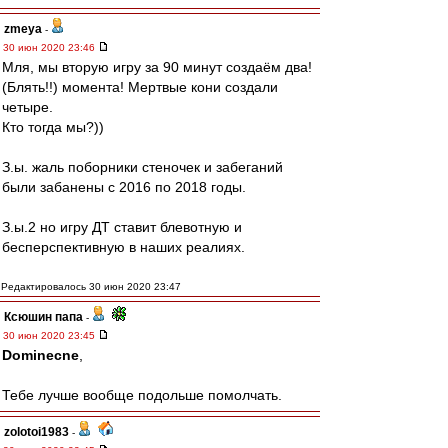
zmeya
-
30 июн 2020 23:46
Мля, мы вторую игру за 90 минут создаём два!
(Блять!!) момента! Мертвые кони создали
четыре.
Кто тогда мы?))
З.ы. жаль поборники стеночек и забеганий
были забанены с 2016 по 2018 годы.
З.ы.2 но игру ДТ ставит блевотную и
бесперспективную в наших реалиях.
Редактировалось 30 июн 2020 23:47
Ксюшин папа
-
30 июн 2020 23:45
Dominecne
,
Тебе лучше вообще подольше помолчать.
zolotoi1983
-