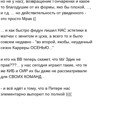
но не у нас(, возвращение Гончаренки и какое
то благодушие от их формы, яко бы плохой, ...,
и т.д. ... но действительность от увиденного -
это просто Мрак ((
... и как быстро федун лишил НАС эстетики в
матчах с зенитом и цска, а всего то и было
совсем недавно - "во второй, якобы, неудачный
сезон Карреры ОСЕНЬЮ..."
и кто на ВВ теперь скажет, что titi/ Эдик не
прав???... у нас сегодня играют такие, что те
же КИБ и ОИР их бы даже не рассматривали
для СВОИХ КОМАНД...
- и всё идёт к тому, что в Питере нас
элементарно выпорют по полной ((((
- какая БЛЯЯЯЯЯ Европа с таким составом и
от ношением игроков к своим прямым
обязаностям в тренировках и на поле...
Мальчики!!!!! Вы что ОХУЕЛИ все и забыли с