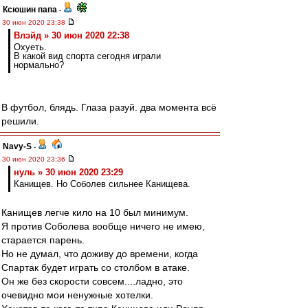
Ксюшин папа
-
30 июн 2020 23:38
Влэйд » 30 июн 2020 22:38
Охуеть.
В какой вид спорта сегодня играли
нормально?
В футбол, блядь. Глаза разуй. два момента всё
решили.
Navy-S
-
30 июн 2020 23:36
нуль » 30 июн 2020 23:29
Канищев. Но Соболев сильнее Канищева.
Канищев легче кило на 10 был минимум.
Я против Соболева вообще ничего не имею,
старается парень.
Но не думал, что доживу до времени, когда
Спартак будет играть со столбом в атаке.
Он же без скорости совсем....ладно, это
очевидно мои ненужные хотелки.