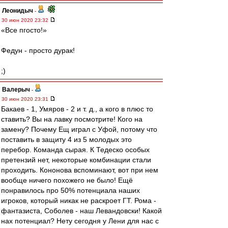
Леонидыч
-
30 июн 2020 23:32
«Все пгосто!»
Федун - просто дурак!
;)
Валерыч
-
30 июн 2020 23:31
Бакаев - 1, Умяров - 2 и т. д., а кого в плюс то
ставить? Вы на лавку посмотрите! Кого на
замену? Почему Ещ играл с Уфой, потому что
поставить в защиту 4 из 5 молодых это
перебор. Команда сырая. К Тедеско особых
претензий нет, некоторые комбинации стали
проходить. Кононова вспоминают, вот при нем
вообще ничего похожего не было! Ещё
понравилось про 50% потенциала наших
игроков, который никак не раскроет ГТ. Рома -
фантазиста, Соболев - наш Левандовски! Какой
нах потенциал? Нету сегодня у Лени для нас с