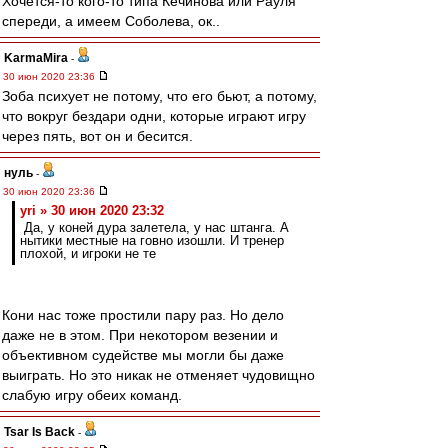
Хочется-то кого-то типа Кечинова или Рауля
спереди, а имеем Соболева, ок..
KarmaMira
-
30 июн 2020 23:36
Зоба психует не потому, что его бьют, а потому,
что вокруг бездари одни, которые играют игру
через пять, вот он и бесится.
нуль
-
30 июн 2020 23:36
yri » 30 июн 2020 23:32
Да, у коней дура залетела, у нас штанга. А
нытики местные на говно изошли. И тренер
плохой, и игроки не те
Кони нас тоже простили пару раз. Но дело
даже не в этом. При некотором везении и
объективном судействе мы могли бы даже
выиграть. Но это никак не отменяет чудовищно
слабую игру обеих команд.
Tsar Is Back
-