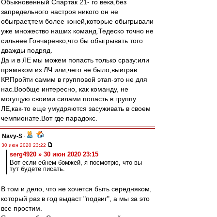
Обыкновенный Спартак 21- го века,без
запредельного настроя никого он не
обыграет,тем более коней,которые обыгрывали
уже множество наших команд.Тедеско точно не
сильнее Гончаренко,что бы обыгрывать того
дважды подряд.
Да и в ЛЕ мы можем попасть только сразу:или
прямяком из ЛЧ или,чего не было,выиграв
КР.Пройти самим в групповой этап-это не для
нас.Вообще интересно, как команду, не
могущую своими силами попасть в группу
ЛЕ,как-то еще умудряются засуживать в своем
чемпионате.Вот где парадокс.
Navy-S
-
30 июн 2020 23:22
serg4920 » 30 июн 2020 23:15
Вот если ебнем бомжей, я посмотрю, что вы
тут будете писать.
В том и дело, что не хочется быть середняком,
который раз в год выдаст "подвиг", а мы за это
все простим.