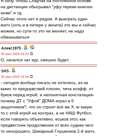
Я хочу, чтобы Спартак на постоянной основе
на дистанции обыгрывал "уфу-тереки-енисеи-
анжи" и тд.
Сейчас этоге нет и рядом. А выиграть один
матч (хоть и в питере у зенита) это мы и сейчас
можем, но сути-то это не меняет, не надо
обманываться
Алекс1975
-
30 июн 2020 23:22
О, начался чат кур, смешно будет.
SAS
-
30 июн 2020 23:19
- сегодня вообще писать не хотелось, из-за
каких то предчувствий плохих, типа коэфф. от
буков перед игрой, и непонятная констатация-
почему ДТ с "Уфой" ДОМА играл в 5
защитников?, что он строит всё же Х..ю какую
то с этой игрой на контрах, а не НАШ Футбол,
если говорить объективно, еськов этот, как
предвестник продолжения от всех судеек чего
то нехорошего, Шикарный Глушенков 2-й матч,