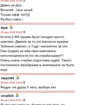
30 июн 2020 23:45
Давно не был
Виталий , гаси нахуй
Только офф топ!)))
Футбол говно !
Край
-
30 июн 2020 23:45
Кстати,2 ЖК нашим были сегодня просто
хамские--Джикии за то,что магнусон руками
Зобнина схватил, и Тэду--непонятно за что.
Они (судьи) на нём свои комплексы
неполноценности,что ли,отрабатывают?
Очень,очень слабая подготовка судей. Такого
постоянного безобразия в чемпионате не было
ещё.
Увар1969
-
30 июн 2020 23:44
Федун- не дурак.У него, выбора нет.
serg4920
-
30 июн 2020 23:41
Я сам жду когда мы будем выигрывать по