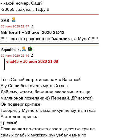
- какой номер, Саш?
-23655 , заклю... Тьфу 9
SAS
-
30 июл 2020 21:47
Nikiforoff » 30 июл 2020 21:42
!!!!! - вот это разговор не "мальчика, а Мужа" !!!!!
Squabbler
-
30 июл 2020 21:46
vlad45 » 30 июл 2020 21:08
Ты с Сашей встретился нам с Васяткой
А у Саши был очень мутный глаз
Дай ему, кстати, боженька здоровья, и тыща
миллионов пожеланий)) Передай, ДР всётки)
Он подверг критике
Говорит, у Мутного глаза нихуя не мутный глаз
А я только пришел
Трезвый
Пока дошел по столика своего, десятка три не
самых слабых мужских рук уебали мне по