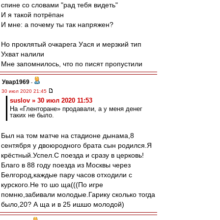
спине со словами "рад тебя видеть"
И я такой потрёпан
И мне: а почему ты так напряжен?
Но проклятый очкарега Уася и мерзкий тип
Ухват налили
Мне запомнилось, что по писят пропустили
Увар1969
-
30 июл 2020 21:45
suslov » 30 июл 2020 11:53
На «Гленторане» продавали, а у меня денег
таких не было.
Был на том матче на стадионе дынама,8
сентября у двоюродного брата сын родился.Я
крёстный.Успел.С поезда и сразу в церковь!
Благо в 88 году поезда из Москвы через
Белгород,каждые пару часов отходили с
курского.Не то шо ща(((По игре
помню,забивали молодые.Гарику сколько тогда
было,20? А ща и в 25 ишшо молодой)