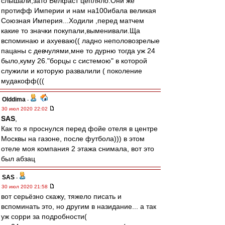
слышали,зато Белфаст цепляло.Они же
протифф Империи и нам на100ибала великая
Союзная Империя...Ходили ,перед матчем
какие то значки покупали,выменивали.Ща
вспоминаю и аxyeваю(( ладно неполовозрелые
пацаны с девчулями,мне то дурню тогда уж 24
было,куму 26."борцы с системою" в которой
служили и которую развалили ( поколение
мудакофф(((
Olddima
-
30 июл 2020 22:02
SAS
,
Как то я проснулся перед фойе отеля в центре
Москвы на газоне, после футбола))) в этом
отеле моя компания 2 этажа снимала, вот это
был абзац
SAS
-
30 июл 2020 21:58
вот серьёзно скажу, тяжело писать и
вспоминать это, но другим в назидание... а так
уж сорри за подробности(