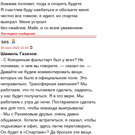
бомжам положит, тогда и спорить будете.
Я счастлив буду наебаться и обольете меня
честно все говном, я идиот, но спартак
выиграл. Меня устроит.
без смайлов, Майк, и со всем уважением.
Последнее сообщение
SAS
-
30 июл 2020 22:43
Шамиль Газизов
:
- С Кокориным фальстарт был у всех? Не
понимаю, о чем вы говорите, — сказал он. —
Давайте не будем комментировать вещи,
которых не было в официальном поле. Это
неправильно. Трансферная кампания? Мы
работаем, что-то пытаемся сделать, надеюсь,
у нас будет получаться. Я в это верю. Мы
работаем с утра до ночи. Постараемся сделать
все для того, чтобы команда выигрывала/
- Мы с Рахимовым друзья, очень давно
общаемся. Хотели встретиться, я сказал, чтобы
подъезжал в офис, здесь легче переговорить.
Он будет в «Спартаке»? Да бросьте эти вещи.