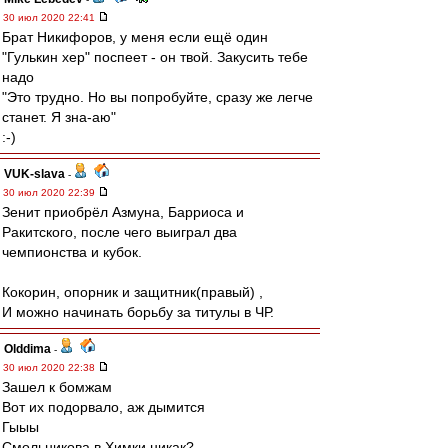
30 июл 2020 22:41
Брат Никифоров, у меня если ещё один
"Гулькин хер" поспеет - он твой. Закусить тебе
надо
"Это трудно. Но вы попробуйте, сразу же легче
станет. Я зна-аю"
:-)
VUK-slava
-
30 июл 2020 22:39
Зенит приобрёл Азмуна, Барриоса и
Ракитского, после чего выиграл два
чемпионства и кубок.
Кокорин, опорник и защитник(правый) ,
И можно начинать борьбу за титулы в ЧР.
Olddima
-
30 июл 2020 22:38
Зашел к бомжам
Вот их подорвало, аж дымится
Гыыы
Смольникова в Химки никак?