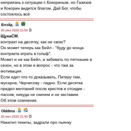
неприязнь к ситуации с Кокориным, но Газизов
и Кокорин видится благом. Дай Бог, чтобы
состоялось всё
Влэйд
-
30 июл 2020 21:54
ЩукаСМ
,
контракт на десятку, как не свою?
Он может теперь как Бейл - "буду до конца
контракта играть в гольф".
Может и не как Бейл, а забивать по пятнашке в
сезон, но в этом и вопрос - что там за
мотивация.
Если идет что-то доказывать, Питеру там,
мусарне, Черчесову - ладно. Если десятка
предел мечтаний после крестов и отсидки -
пассив, никуда не скинем и не заставим.
Об этом сомнение.
Olddima
-
30 июл 2020 21:50
Накатил текилы, задрали про пьянку