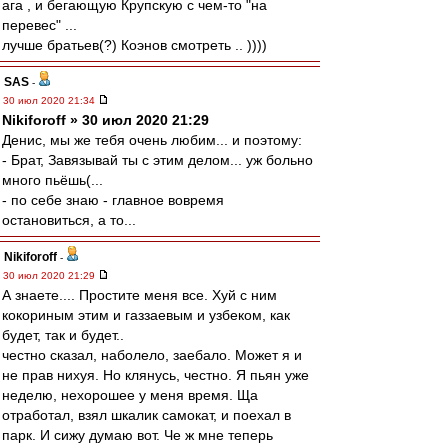
ага , и бегающую Крупскую с чем-то "на
перевес" ...
лучше братьев(?) Коэнов смотреть .. ))))
SAS
-
30 июл 2020 21:34
Nikiforoff » 30 июл 2020 21:29
Денис, мы же тебя очень любим... и поэтому:
- Брат, Завязывай ты с этим делом... уж больно
много пьёшь(...
- по себе знаю - главное вовремя
остановиться, а то...
Nikiforoff
-
30 июл 2020 21:29
А знаете.... Простите меня все. Хуй с ним
кокориным этим и газзаевым и узбеком, как
будет, так и будет..
честно сказал, наболело, заебало. Может я и
не прав нихуя. Но клянусь, честно. Я пьян уже
неделю, нехорошее у меня время. Ща
отработал, взял шкалик самокат, и поехал в
парк. И сижу думаю вот. Че ж мне теперь