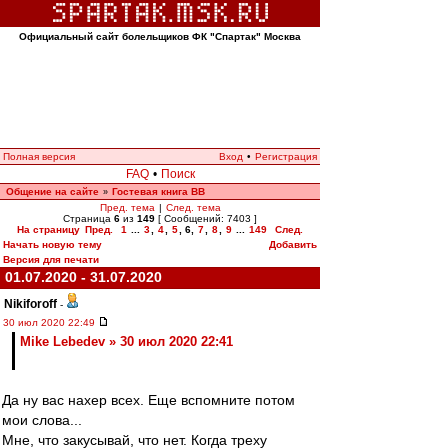
Официальный сайт болельщиков ФК "Спартак" Москва
Полная версия
Вход
•
Регистрация
FAQ
•
Поиск
Общение на сайте
Гостевая книга ВВ
»
Пред. тема
|
След. тема
Страница
6
из
149
[ Сообщений: 7403 ]
На страницу
Пред.
1
...
3
,
4
,
5
,
6
,
7
,
8
,
9
...
149
След.
Начать новую тему
Добавить
Версия для печати
01.07.2020 - 31.07.2020
Nikiforoff
-
30 июл 2020 22:49
Mike Lebedev » 30 июл 2020 22:41
Да ну вас нахер всех. Еще вспомните потом
мои слова...
Мне, что закусывай, что нет. Когда треху