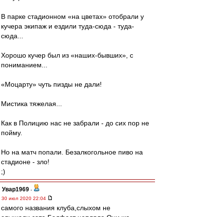
В парке стадионном «на цветах» отобрали у
кучера экипаж и ездили туда-сюда - туда-
сюда...
Хорошо кучер был из «наших-бывших», с
пониманием...
«Моцарту» чуть пизды не дали!
Мистика тяжелая...
Как в Полицию нас не забрали - до сих пор не
пойму.
Но на матч попали. Безалкогольное пиво на
стадионе - зло!
;)
Увар1969
-
30 июл 2020 22:04
самого названия клуба,слыхом не