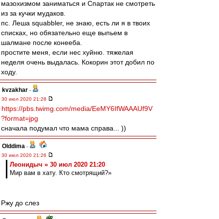
мазохизмом заниматься и Спартак не смотреть
из за кучки мудаков.
пс. Леша squabbler, не знаю, есть ли я в твоих
списках, но обязательно еще выпьем в
шалмане после конееба.
простите меня, если нес хуйню. тяжелая
неделя очень выдалась. Кокорин этот добил по
ходу.
kvzakhar
-
30 июл 2020 21:28
https://pbs.twimg.com/media/EeMY6IfWAAAUf9V
?format=jpg
сначала подумал что мама справа... ))
Olddima
-
30 июл 2020 21:26
Леонидыч » 30 июл 2020 21:20
Мир вам в хату. Кто смотрящий?»
Ржу до слез