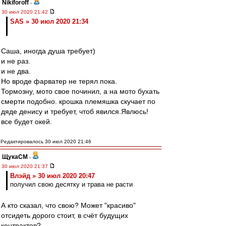
Nikiforoff
-
30 июл 2020 21:42
SAS » 30 июл 2020 21:34
Саша, иногда душа требует)
и не раз.
и не два.
Но вроде фарватер не терял пока.
Тормозну, мото свое починил, а на мото бухать
смерти подобно. крошка племяшка скучает по
дяде денису и требует, чтоб явился.Явлюсь!
все будет окей.
Редактировалось 30 июл 2020 21:46
ЩукаСМ
-
30 июл 2020 21:37
Влэйд » 30 июл 2020 20:47
получил свою десятку и трава не расти
А кто сказал, что свою? Может "красиво"
отсидеть дорого стоит, в счёт будущих
контрактов?