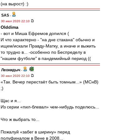
(на вырост) :)
SAS
-
30 июл 2020 22:10
Olddima
- вот и Миша Ефремов допился (
И что характерно - "на дне стакана" обычно и
ищем/искали Правду-Матку, а иначе и выжить
то трудно в... -особенно по Беспределу в
"нашем футболе" в пандемийный период ((
Леонидыч
-
30 июл 2020 22:10
«Так. Вечер перестаёт быть томным...» (МСнВ)
;)
Щас и я...
Из серии «пил-блевал» чем-нибудь поделюсь...
Что ж выбрать то...
Пожалуй «забег в ширину» перед
полуфиналом в Вене в 2008...