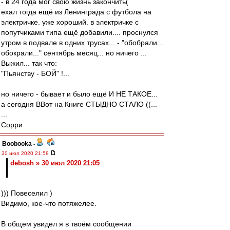
- в 24 года мог свою жизнь закончить(
ехал тогда ещё из Ленинграда с футбола на
электричке. уже хороший. в электричке с
попутчиками типа ещё добавили.... проснулся
утром в подвале в одних трусах... - "обобрали...
обокрали..." сентябрь месяц... но ничего ...
Выжил... так что:
"Пьянству - БОЙ" !...
но ничего - бывает и было ещё И НЕ ТАКОЕ...
а сегодня ВВот на Книге СТЫДНО СТАЛО ((...
...
Сорри
Boobooka
-
30 июл 2020 21:58
debosh » 30 июл 2020 21:05
))) Повеселил )
Видимо, кое-что потяжелее.
В общем увидел я в твоём сообщении