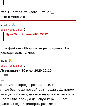
эх вы, не теряйте уровень то, а?)))
еще и меня учат.
suslov
-
30 июл 2020 22:20
ЩукаСМ » 30 июл 2020 22:12
Ещё футболки Шюрлле не распродали. Все
размеры есть. Бизнесь
SAS
-
30 июл 2020 22:20
Леонидыч » 30 июл 2020 22:10
!!!!!!!!
.///
это было в городе Грозный в 1979.
я там был тогда первый раз. пошли с Друганом
за водкой - я ему, давай по-дороже возьмём.он
- да ты что ? самую дешёвую бери.... - "всё
равно из одной цистерны разливают по