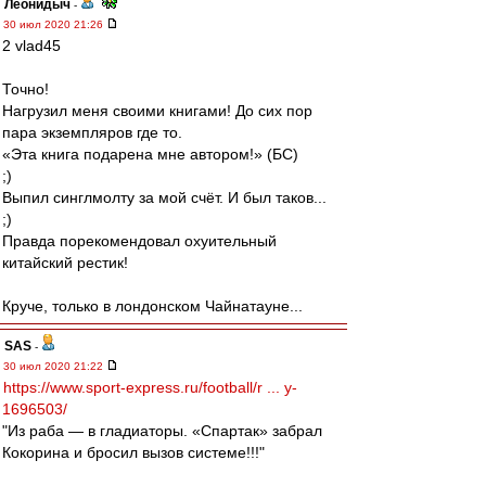
Леонидыч
-
30 июл 2020 21:26
2 vlad45
Точно!
Нагрузил меня своими книгами! До сих пор
пара экземпляров где то.
«Эта книга подарена мне автором!» (БС)
;)
Выпил синглмолту за мой счёт. И был таков...
;)
Правда порекомендовал охуительный
китайский рестик!
Круче, только в лондонском Чайнатауне...
SAS
-
30 июл 2020 21:22
https://www.sport-express.ru/football/r ... y-
1696503/
"Из раба — в гладиаторы. «Спартак» забрал
Кокорина и бросил вызов системе!!!"