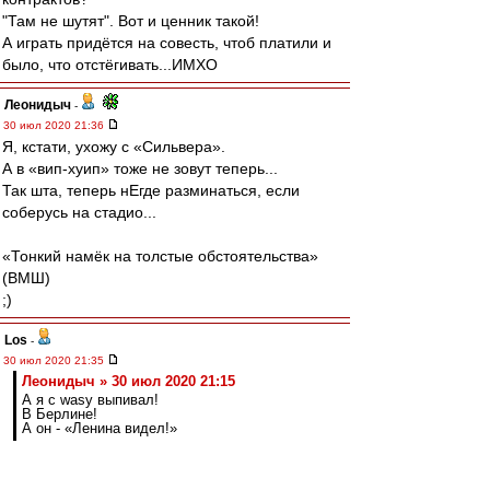
"Там не шутят". Вот и ценник такой!
А играть придётся на совесть, чтоб платили и
было, что отстёгивать...ИМХО
Леонидыч
-
30 июл 2020 21:36
Я, кстати, ухожу с «Сильвера».
А в «вип-хуип» тоже не зовут теперь...
Так шта, теперь нЕгде разминаться, если
соберусь на стадио...
«Тонкий намёк на толстые обстоятельства»
(ВМШ)
;)
Los
-
30 июл 2020 21:35
Леонидыч » 30 июл 2020 21:15
А я с wasy выпивал!
В Берлине!
А он - «Ленина видел!»