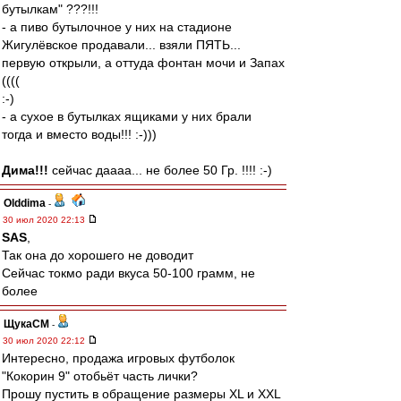
бутылкам" ???!!!
- а пиво бутылочное у них на стадионе
Жигулёвское продавали... взяли ПЯТЬ...
первую открыли, а оттуда фонтан мочи и Запах
((((
:-)
- а сухое в бутылках ящиками у них брали
тогда и вместо воды!!! :-)))
Дима!!!
сейчас даааа... не более 50 Гр. !!!! :-)
Olddima
-
30 июл 2020 22:13
SAS
,
Так она до хорошего не доводит
Сейчас токмо ради вкуса 50-100 грамм, не
более
ЩукаСМ
-
30 июл 2020 22:12
Интересно, продажа игровых футболок
"Кокорин 9" отобьёт часть лички?
Прошу пустить в обращение размеры XL и XXL