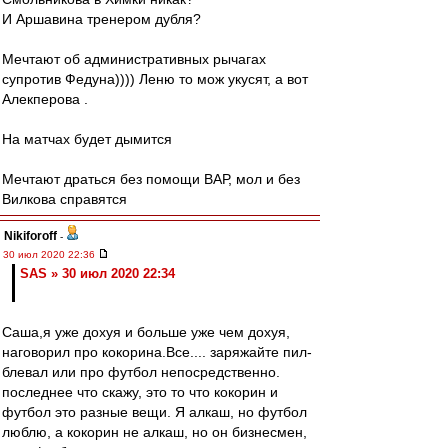
И Аршавина тренером дубля?
Мечтают об административных рычагах
супротив Федуна)))) Леню то мож укусят, а вот
Алекперова .
На матчах будет дымится
Мечтают драться без помощи ВАР, мол и без
Вилкова справятся
Nikiforoff
-
30 июл 2020 22:36
SAS » 30 июл 2020 22:34
Саша,я уже дохуя и больше уже чем дохуя,
наговорил про кокорина.Все.... заряжайте пил-
блевал или про футбол непосредственно.
последнее что скажу, это то что кокорин и
футбол это разные вещи. Я алкаш, но футбол
люблю, а кокорин не алкаш, но он бизнесмен,