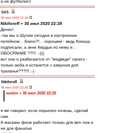
а не футболист.
SAS
-
30 июл 2020 22:34
Nikiforoff » 30 июл 2020 22:28
Денис!
-так мы и Шутим сегодня в настроении
питейном... блинн?!... хорошем - ведь Кокошу
подписали, а зене Кирдык по нему и...
ОБОСРАНИЕ ??!!! :-)))
вот они и разбегаются от "медведя" своего -
только зюба и останется с азмуном для
траханья???!!! :-)
Nikiforoff
-
30 июл 2020 22:28
suslov » 30 июл 2020 22:20
я же говорил, если серьезно хочешь, сделай
сам.
А магазин фксм работает только для вип лож а
не для фанатья.