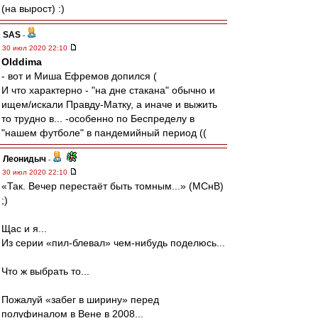
(на вырост) :)
SAS
-
30 июл 2020 22:10
Olddima
- вот и Миша Ефремов допился (
И что характерно - "на дне стакана" обычно и
ищем/искали Правду-Матку, а иначе и выжить
то трудно в... -особенно по Беспределу в
"нашем футболе" в пандемийный период ((
Леонидыч
-
30 июл 2020 22:10
«Так. Вечер перестаёт быть томным...» (МСнВ)
;)
Щас и я...
Из серии «пил-блевал» чем-нибудь поделюсь...
Что ж выбрать то...
Пожалуй «забег в ширину» перед
полуфиналом в Вене в 2008...