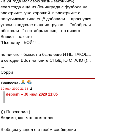
- в 24 года мог свою жизнь закончить(
ехал тогда ещё из Ленинграда с футбола на
электричке. уже хороший. в электричке с
попутчиками типа ещё добавили.... проснулся
утром в подвале в одних трусах... - "обобрали...
обокрали..." сентябрь месяц... но ничего ...
Выжил... так что:
"Пьянству - БОЙ" !...
но ничего - бывает и было ещё И НЕ ТАКОЕ...
а сегодня ВВот на Книге СТЫДНО СТАЛО ((...
...
Сорри
Boobooka
-
30 июл 2020 21:58
debosh » 30 июл 2020 21:05
))) Повеселил )
Видимо, кое-что потяжелее.
В общем увидел я в твоём сообщении