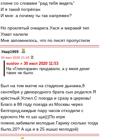
спине со словами "рад тебя видеть"
И я такой потрёпан
И мне: а почему ты так напряжен?
Но проклятый очкарега Уася и мерзкий тип
Ухват налили
Мне запомнилось, что по писят пропустили
Увар1969
-
30 июл 2020 21:45
suslov » 30 июл 2020 11:53
На «Гленторане» продавали, а у меня денег
таких не было.
Был на том матче на стадионе дынама,8
сентября у двоюродного брата сын родился.Я
крёстный.Успел.С поезда и сразу в церковь!
Благо в 88 году поезда из Москвы через
Белгород,каждые пару часов отходили с
курского.Не то шо ща(((По игре
помню,забивали молодые.Гарику сколько тогда
было,20? А ща и в 25 ишшо молодой)