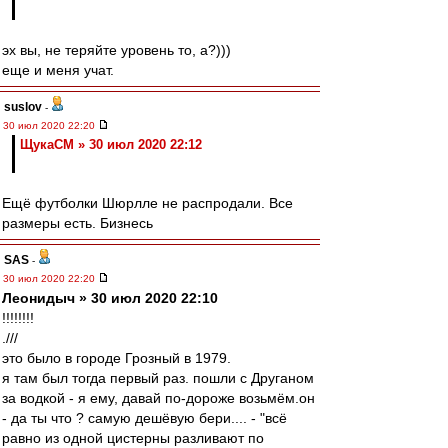
эх вы, не теряйте уровень то, а?)))
еще и меня учат.
suslov
-
30 июл 2020 22:20
ЩукаСМ » 30 июл 2020 22:12
Ещё футболки Шюрлле не распродали. Все
размеры есть. Бизнесь
SAS
-
30 июл 2020 22:20
Леонидыч » 30 июл 2020 22:10
!!!!!!!!
.///
это было в городе Грозный в 1979.
я там был тогда первый раз. пошли с Друганом
за водкой - я ему, давай по-дороже возьмём.он
- да ты что ? самую дешёвую бери.... - "всё
равно из одной цистерны разливают по