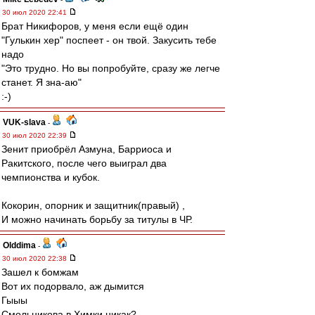
30 июл 2020 22:41
Брат Никифоров, у меня если ещё один
"Гулькин хер" поспеет - он твой. Закусить тебе
надо
"Это трудно. Но вы попробуйте, сразу же легче
станет. Я зна-аю"
:-)
VUK-slava
-
30 июл 2020 22:39
Зенит приобрёл Азмуна, Барриоса и
Ракитского, после чего выиграл два
чемпионства и кубок.
Кокорин, опорник и защитник(правый) ,
И можно начинать борьбу за титулы в ЧР.
Olddima
-
30 июл 2020 22:38
Зашел к бомжам
Вот их подорвало, аж дымится
Гыыы
Смольникова в Химки никак?