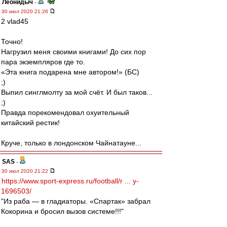
Леонидыч
-
30 июл 2020 21:26
2 vlad45
Точно!
Нагрузил меня своими книгами! До сих пор
пара экземпляров где то.
«Эта книга подарена мне автором!» (БС)
;)
Выпил синглмолту за мой счёт. И был таков...
;)
Правда порекомендовал охуительный
китайский рестик!
Круче, только в лондонском Чайнатауне...
SAS
-
30 июл 2020 21:22
https://www.sport-express.ru/football/r ... y-
1696503/
"Из раба — в гладиаторы. «Спартак» забрал
Кокорина и бросил вызов системе!!!"