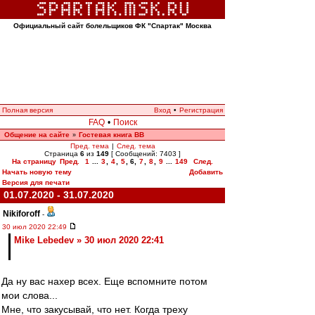
Официальный сайт болельщиков ФК "Спартак" Москва
Полная версия
Вход
•
Регистрация
FAQ
•
Поиск
Общение на сайте
Гостевая книга ВВ
»
Пред. тема
|
След. тема
Страница
6
из
149
[ Сообщений: 7403 ]
На страницу
Пред.
1
...
3
,
4
,
5
,
6
,
7
,
8
,
9
...
149
След.
Начать новую тему
Добавить
Версия для печати
01.07.2020 - 31.07.2020
Nikiforoff
-
30 июл 2020 22:49
Mike Lebedev » 30 июл 2020 22:41
Да ну вас нахер всех. Еще вспомните потом
мои слова...
Мне, что закусывай, что нет. Когда треху