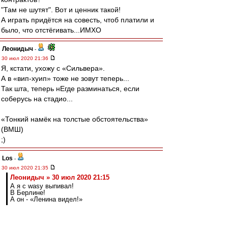
"Там не шутят". Вот и ценник такой!
А играть придётся на совесть, чтоб платили и
было, что отстёгивать...ИМХО
Леонидыч
-
30 июл 2020 21:36
Я, кстати, ухожу с «Сильвера».
А в «вип-хуип» тоже не зовут теперь...
Так шта, теперь нЕгде разминаться, если
соберусь на стадио...
«Тонкий намёк на толстые обстоятельства»
(ВМШ)
;)
Los
-
30 июл 2020 21:35
Леонидыч » 30 июл 2020 21:15
А я с wasy выпивал!
В Берлине!
А он - «Ленина видел!»