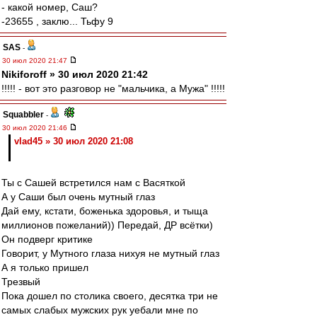
- какой номер, Саш?
-23655 , заклю... Тьфу 9
SAS
-
30 июл 2020 21:47
Nikiforoff » 30 июл 2020 21:42
!!!!! - вот это разговор не "мальчика, а Мужа" !!!!!
Squabbler
-
30 июл 2020 21:46
vlad45 » 30 июл 2020 21:08
Ты с Сашей встретился нам с Васяткой
А у Саши был очень мутный глаз
Дай ему, кстати, боженька здоровья, и тыща
миллионов пожеланий)) Передай, ДР всётки)
Он подверг критике
Говорит, у Мутного глаза нихуя не мутный глаз
А я только пришел
Трезвый
Пока дошел по столика своего, десятка три не
самых слабых мужских рук уебали мне по