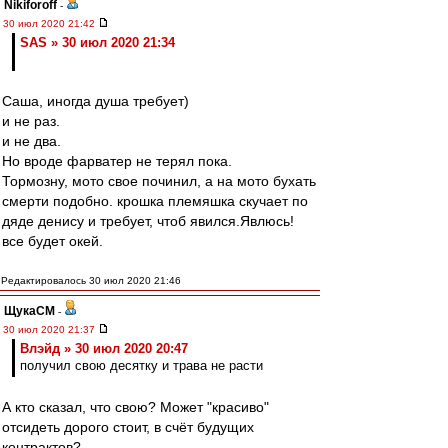
Nikiforoff
-
30 июл 2020 21:42
SAS » 30 июл 2020 21:34
Саша, иногда душа требует)
и не раз.
и не два.
Но вроде фарватер не терял пока.
Тормозну, мото свое починил, а на мото бухать
смерти подобно. крошка племяшка скучает по
дяде денису и требует, чтоб явился.Явлюсь!
все будет окей.
Редактировалось 30 июл 2020 21:46
ЩукаСМ
-
30 июл 2020 21:37
Влэйд » 30 июл 2020 20:47
получил свою десятку и трава не расти
А кто сказал, что свою? Может "красиво"
отсидеть дорого стоит, в счёт будущих
контрактов?