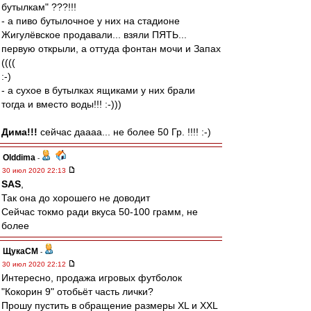
бутылкам" ???!!!
- а пиво бутылочное у них на стадионе
Жигулёвское продавали... взяли ПЯТЬ...
первую открыли, а оттуда фонтан мочи и Запах
((((
:-)
- а сухое в бутылках ящиками у них брали
тогда и вместо воды!!! :-)))
Дима!!!
сейчас даааа... не более 50 Гр. !!!! :-)
Olddima
-
30 июл 2020 22:13
SAS
,
Так она до хорошего не доводит
Сейчас токмо ради вкуса 50-100 грамм, не
более
ЩукаСМ
-
30 июл 2020 22:12
Интересно, продажа игровых футболок
"Кокорин 9" отобьёт часть лички?
Прошу пустить в обращение размеры XL и XXL