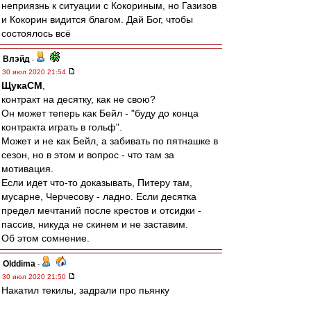
неприязнь к ситуации с Кокориным, но Газизов
и Кокорин видится благом. Дай Бог, чтобы
состоялось всё
Влэйд
-
30 июл 2020 21:54
ЩукаСМ
,
контракт на десятку, как не свою?
Он может теперь как Бейл - "буду до конца
контракта играть в гольф".
Может и не как Бейл, а забивать по пятнашке в
сезон, но в этом и вопрос - что там за
мотивация.
Если идет что-то доказывать, Питеру там,
мусарне, Черчесову - ладно. Если десятка
предел мечтаний после крестов и отсидки -
пассив, никуда не скинем и не заставим.
Об этом сомнение.
Olddima
-
30 июл 2020 21:50
Накатил текилы, задрали про пьянку