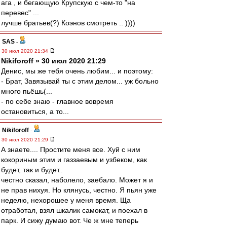
ага , и бегающую Крупскую с чем-то "на
перевес" ...
лучше братьев(?) Коэнов смотреть .. ))))
SAS
-
30 июл 2020 21:34
Nikiforoff » 30 июл 2020 21:29
Денис, мы же тебя очень любим... и поэтому:
- Брат, Завязывай ты с этим делом... уж больно
много пьёшь(...
- по себе знаю - главное вовремя
остановиться, а то...
Nikiforoff
-
30 июл 2020 21:29
А знаете.... Простите меня все. Хуй с ним
кокориным этим и газзаевым и узбеком, как
будет, так и будет..
честно сказал, наболело, заебало. Может я и
не прав нихуя. Но клянусь, честно. Я пьян уже
неделю, нехорошее у меня время. Ща
отработал, взял шкалик самокат, и поехал в
парк. И сижу думаю вот. Че ж мне теперь