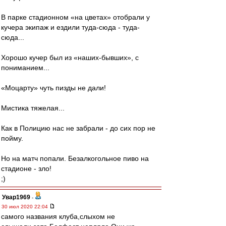
В парке стадионном «на цветах» отобрали у
кучера экипаж и ездили туда-сюда - туда-
сюда...
Хорошо кучер был из «наших-бывших», с
пониманием...
«Моцарту» чуть пизды не дали!
Мистика тяжелая...
Как в Полицию нас не забрали - до сих пор не
пойму.
Но на матч попали. Безалкогольное пиво на
стадионе - зло!
;)
Увар1969
-
30 июл 2020 22:04
самого названия клуба,слыхом не