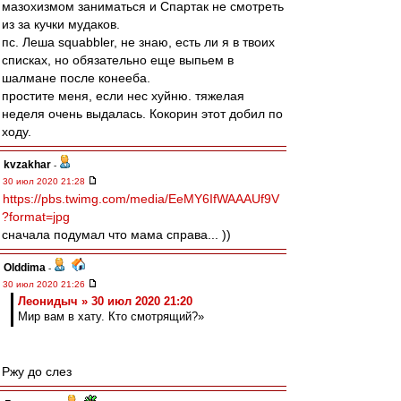
мазохизмом заниматься и Спартак не смотреть
из за кучки мудаков.
пс. Леша squabbler, не знаю, есть ли я в твоих
списках, но обязательно еще выпьем в
шалмане после конееба.
простите меня, если нес хуйню. тяжелая
неделя очень выдалась. Кокорин этот добил по
ходу.
kvzakhar
-
30 июл 2020 21:28
https://pbs.twimg.com/media/EeMY6IfWAAAUf9V
?format=jpg
сначала подумал что мама справа... ))
Olddima
-
30 июл 2020 21:26
Леонидыч » 30 июл 2020 21:20
Мир вам в хату. Кто смотрящий?»
Ржу до слез