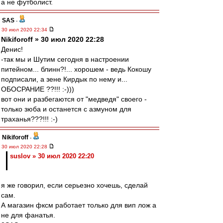
а не футболист.
SAS
-
30 июл 2020 22:34
Nikiforoff » 30 июл 2020 22:28
Денис!
-так мы и Шутим сегодня в настроении
питейном... блинн?!... хорошем - ведь Кокошу
подписали, а зене Кирдык по нему и...
ОБОСРАНИЕ ??!!! :-)))
вот они и разбегаются от "медведя" своего -
только зюба и останется с азмуном для
траханья???!!! :-)
Nikiforoff
-
30 июл 2020 22:28
suslov » 30 июл 2020 22:20
я же говорил, если серьезно хочешь, сделай
сам.
А магазин фксм работает только для вип лож а
не для фанатья.