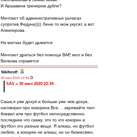
И Аршавина тренером дубля?
Мечтают об административных рычагах
супротив Федуна)))) Леню то мож укусят, а вот
Алекперова .
На матчах будет дымится
Мечтают драться без помощи ВАР, мол и без
Вилкова справятся
Nikiforoff
-
30 июл 2020 22:36
SAS » 30 июл 2020 22:34
Саша,я уже дохуя и больше уже чем дохуя,
наговорил про кокорина.Все.... заряжайте пил-
блевал или про футбол непосредственно.
последнее что скажу, это то что кокорин и
футбол это разные вещи. Я алкаш, но футбол
люблю, а кокорин не алкаш, но он бизнесмен,