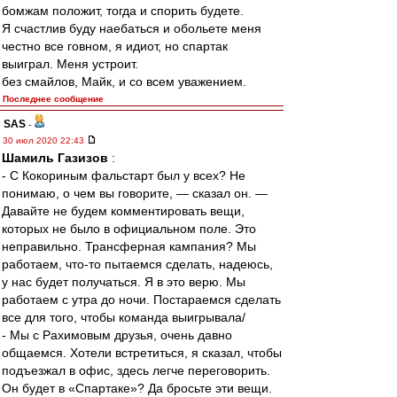
бомжам положит, тогда и спорить будете.
Я счастлив буду наебаться и обольете меня
честно все говном, я идиот, но спартак
выиграл. Меня устроит.
без смайлов, Майк, и со всем уважением.
Последнее сообщение
SAS
-
30 июл 2020 22:43
Шамиль Газизов
:
- С Кокориным фальстарт был у всех? Не
понимаю, о чем вы говорите, — сказал он. —
Давайте не будем комментировать вещи,
которых не было в официальном поле. Это
неправильно. Трансферная кампания? Мы
работаем, что-то пытаемся сделать, надеюсь,
у нас будет получаться. Я в это верю. Мы
работаем с утра до ночи. Постараемся сделать
все для того, чтобы команда выигрывала/
- Мы с Рахимовым друзья, очень давно
общаемся. Хотели встретиться, я сказал, чтобы
подъезжал в офис, здесь легче переговорить.
Он будет в «Спартаке»? Да бросьте эти вещи.