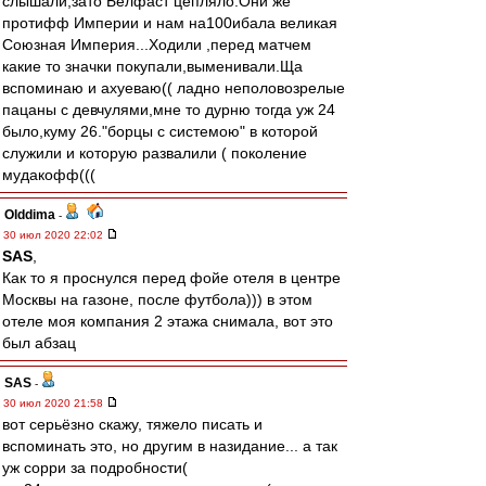
слышали,зато Белфаст цепляло.Они же
протифф Империи и нам на100ибала великая
Союзная Империя...Ходили ,перед матчем
какие то значки покупали,выменивали.Ща
вспоминаю и аxyeваю(( ладно неполовозрелые
пацаны с девчулями,мне то дурню тогда уж 24
было,куму 26."борцы с системою" в которой
служили и которую развалили ( поколение
мудакофф(((
Olddima
-
30 июл 2020 22:02
SAS
,
Как то я проснулся перед фойе отеля в центре
Москвы на газоне, после футбола))) в этом
отеле моя компания 2 этажа снимала, вот это
был абзац
SAS
-
30 июл 2020 21:58
вот серьёзно скажу, тяжело писать и
вспоминать это, но другим в назидание... а так
уж сорри за подробности(