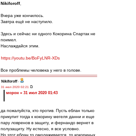
Nikiforoff
,
Вчера уже кончилось.
Завтра ещё не наступило.
Здесь и сейчас ни одного Кокорина Спартак не
поимел.
Наслаждайся этим.
https://youtu.be/BoFyLNR-XDs
Все проблемы человека у него в голове.
Nikiforoff
-
31 июл 2020 02:21
морон » 31 июл 2020 01:43
да пожалуйста, кто против. Пусть еблан только
прикупит тогда к кокорину мегеля данни и еще
пару ловренов в защиту, и фернандо вернет в
полузащиту. Ну естесно, я все условно.
Но этот еблан то омолаживается, то кокориных