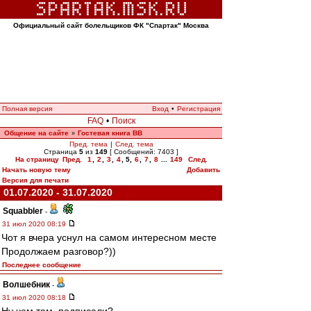
Официальный сайт болельщиков ФК "Спартак" Москва
Полная версия
Вход
•
Регистрация
FAQ
•
Поиск
Общение на сайте
Гостевая книга ВВ
»
Пред. тема
|
След. тема
Страница
5
из
149
[ Сообщений: 7403 ]
На страницу
Пред.
1
,
2
,
3
,
4
,
5
,
6
,
7
,
8
...
149
След.
Начать новую тему
Добавить
Версия для печати
01.07.2020 - 31.07.2020
Squabbler
-
31 июл 2020 08:19
Чот я вчера уснул на самом интересном месте
Продолжаем разговор?))
Последнее сообщение
Волшебник
-
31 июл 2020 08:18