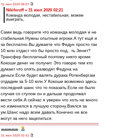
31 июл 2020 06:07
Nikiforoff » 31 июл 2020 02:21
Команда молодая, нестабильная, можем
выиграть,
Сами ведь говорите что команда молодая и не
стабильная.Нужны опытные игроки.А тут ещё и
за бесплатно.Вы думаете что Федун просто так
10 млн отдаст что бы просто под...ть Зенит?
Трансфер бесплатный поэтому никто кроме
Кокоши денег не получит. Это говорю тем кто
думает что опять разводят Федуна на
деньги.Если будет валять дурака Ротенбергам
отдадим за 5-10 млн.У Кокоши возможно здесь
последний шанс что то показать.Если не было
случая со стулом он и дальше продолжал
вести себя.А сейчас я уверен что хоть не много
но изменился в лучшую сторону.Взялся за
ум.Шанс надо всем давать.Конечно не все
могут за него зацепиться.
mmmmm
-
31 июл 2020 02:41