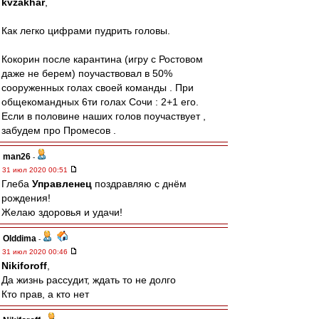
kvzakhar
,
Как легко цифрами пудрить головы.
Кокорин после карантина (игру с Ростовом
даже не берем) поучаствовал в 50%
сооруженных голах своей команды . При
общекомандных 6ти голах Сочи : 2+1 его.
Если в половине наших голов поучаствует ,
забудем про Промесов .
man26
-
31 июл 2020 00:51
Глеба
Управленец
поздравляю с днём
рождения!
Желаю здоровья и удачи!
Olddima
-
31 июл 2020 00:46
Nikiforoff
,
Да жизнь рассудит, ждать то не долго
Кто прав, а кто нет