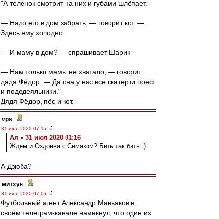
"А телёнок смотрит на них и губами шлёпает.
— Надо его в дом забрать, — говорит кот. —
Здесь ему холодно.
— И маму в дом? — спрашивает Шарик.
— Нам только мамы не хватало, — говорит
дядя Фёдор. — Да она у нас все скатерти поест
и пододеяльники."
Дядя Фёдор, пёс и кот.
vps
-
31 июл 2020 07:15
Ал » 31 июл 2020 01:16
Ждем и Оздоева с Семаком? Бить так бить :)
А Дзюба?
митхун
-
31 июл 2020 07:06
Футбольный агент Александр Маньяков в
своём телеграм-канале намекнул, что один из