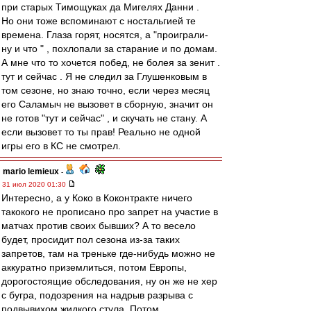
при старых Тимощуках да Мигелях Данни .
Но они тоже вспоминают с ностальгией те
времена. Глаза горят, носятся, а "проиграли-
ну и что " , похлопали за старание и по домам.
А мне что то хочется побед, не болея за зенит .
тут и сейчас . Я не следил за Глушенковым в
том сезоне, но знаю точно, если через месяц
его Саламыч не вызовет в сборную, значит он
не готов "тут и сейчас" , и скучать не стану. А
если вызовет то ты прав! Реально не одной
игры его в КС не смотрел.
mario lemieux
-
31 июл 2020 01:30
Интересно, а у Коко в Коконтракте ничего
такокого не прописано про запрет на участие в
матчах против своих бывших? А то весело
будет, просидит пол сезона из-за таких
запретов, там на треньке где-нибудь можно не
аккуратно приземлиться, потом Европы,
дорогостоящие обследования, ну он же не хер
с бугра, подозрения на надрыв разрыва с
подвывихом жидкого стула. Потом