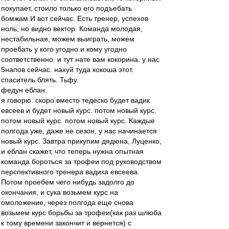
покупает, стоило только его подъебать
бомжам.И вот сейчас. Есть тренер, успехов
ноль, но видно вектор. Команда молодая,
нестабильная, можем выиграть, можем
проебать у кого угодно и кому угодно
соответственно. и тут нате вам кокорина. у нас
5напов сейчас. нахуй туда кокоша этот.
спаситель блять. Тьфу.
федун еблан.
я говорю. скоро вместо тедеско будет вадик
евсеев и будет новый курс. потом новый курс.
потом новый курс. потом новый курс. Каждые
полгода уже, даже не сезон, у нас начинается
новый курс. Завтра прикупим дядюна, Луценко,
и еблан скажет, что теперь нужна опытная
команда бороться за трофеи под руководством
перспективного тренера вадика евсеева.
Потом проебем чего нибудь задолго до
окончания, и сука возьмем курс на
омоложение, через полгода еще снова
возьмем курс борьбы за трофеи(как раз шлюба
к тому времени закончит и вернется) с