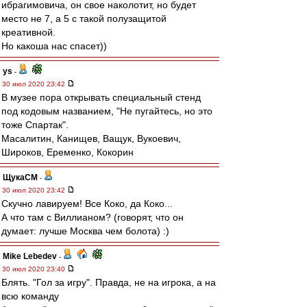
ибрагимовича, он свое наколотит, но будет
место не 7, а 5 с такой полузащитой
креативной.
Но какоша нас спасет))
ys
-
30 июл 2020 23:42
В музее пора открывать специальный стенд
под кодовым названием, "Не пугайтесь, но это
тоже Спартак".
Масалитин, Канищев, Ващук, Вукоевич,
Широков, Еременко, Кокорин
ЩукаСМ
-
30 июл 2020 23:42
Скучно лавируем! Все Коко, да Коко...
А что там с Виллианом? (говорят, что он
думает: лучше Москва чем болота) :)
Mike Lebedev
-
30 июл 2020 23:40
Блять. "Гол за игру". Правда, не на игрока, а на
всю команду