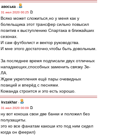
авоська
-
31 июл 2020 00:25
Всяко может сложиться,но у меня как у
болельщика этот трансфер сильно повысил
позитив к выступлению Спартака в ближайших
сезонах.
И сам футболист и вектор руководства.
И мне этого достаточно,чтобы быть довольным.
За последнее время подписали двух отличных
нападающих,способных заменить связку Зе-
ЛА.
Ждем укрепления ещё пары очевидных
позиций и вперёд с песнями.
Команда строится и это есть хорошо.
kvzakhar
-
31 июл 2020 00:09
ну вот кокоша свои две банки и положил без
полузащиты.
это ко все фанатам какоши кто под ним сидел
когда он феерил)