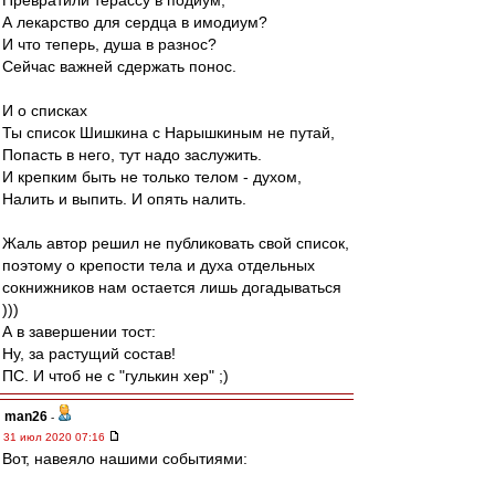
Превратили терассу в подиум,
А лекарство для сердца в имодиум?
И что теперь, душа в разнос?
Сейчас важней сдержать понос.
И о списках
Ты список Шишкина с Нарышкиным не путай,
Попасть в него, тут надо заслужить.
И крепким быть не только телом - духом,
Налить и выпить. И опять налить.
Жаль автор решил не публиковать свой список,
поэтому о крепости тела и духа отдельных
сокнижников нам остается лишь догадываться
)))
А в завершении тост:
Ну, за растущий состав!
ПС. И чтоб не с "гулькин хер" ;)
man26
-
31 июл 2020 07:16
Вот, навеяло нашими событиями: