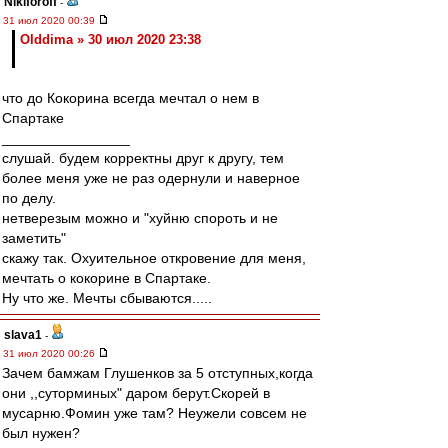
Nikiforoff
-
31 июл 2020 00:39
Olddima » 30 июл 2020 23:38
что до Кокорина всегда мечтал о нем в
Спартаке
________________
слушай. будем корректны друг к другу, тем
более меня уже не раз одернули и наверное
по делу.
нетверезым можно и "хуйню спороть и не
заметить"
скажу так. Охуительное откровение для меня,
мечтать о кокорине в Спартаке.
Ну что же. Мечты сбываются.....
slava1
-
31 июл 2020 00:26
Зачем бамжам Глушенков за 5 отступных,когда
они ,,суторминых" даром берут.Скорей в
мусарню.Фомин уже там? Неужели совсем не
был нужен?