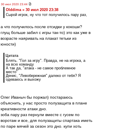
30 июл 2020 23:44
Olddima » 30 июл 2020 23:38
Сырой игрок, ну что тот получилось пару раз,
а что получилось после отсидки у кокоши?
глущ больше забил с игры так-то) это как уже в
возрасте наяривать на плакат тетьки из
юности)
Цитата
Блять. "Гол за игру". Правда, не на игрока, а
на всю команду
А так да, "атака - не самое проблемное
место"
Денис, "Левобережная" далеко от тебя? Я
одеваюсь и выхожу
Олег Иваныч бы поржал) постараюсь
объяснить, у нас просто полузащита в плане
креативности атаки дно.
зоба пару раз пернули вместе с гусем по
воротам и все, для полузащиты спартака иметь
по паре мячей за сезон это дно. купи хоть