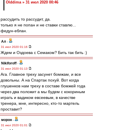
Olddima » 31 июл 2020 00:46
рассудить то рассудит, да.
только я не попан и не ставки ставлю...
федун-еблан.
Ал
-
31 июл 2020 01:16
Ждем и Оздоева с Семаком? Бить так бить :)
Nikiforoff
-
31 июл 2020 01:13
Ага. Главное треху засунет бомжам, и все
довольны. А на Спартак похуй. Вот когда
глушенков нам треху в составе бомжей года
через два положит а мы будем с кокориным
играть и вадиком евсеевым, в качестве
тренера, мне, интересно, кто-то мартель
проставит?
морон
-
31 июл 2020 01:01