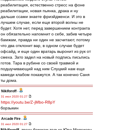
реабилитация, естественно стресс на фоне
реабилитации, новая пьянка, драка и ну
дальше ссами знаете фриэйдженси. И это в
лучшем случае, если еще второй волны не
будет. Хотя нет, перед завершением контракта
он обязательно напомнит о себе, забив четыре
бамжам, правда ни один не засчитают, потому
что два отклонит вар, в одном случае будет
офсайд, и еще один вратарь выронит из рук от
смеха. Зато задел на новый подпись письпись
готов. Тара в рубине со своей травмой и
подшучивающий над ним Слуцкий нам еще
камеди клабом покажутся. А так конечно Саня
ты дома.
Nikiforoff
-
31 июл 2020 01:27
https://youtu.be/Z-jMbo-R8pY
борзыкин
Arcade Fire
-
31 июл 2020 01:27
Nikiforoff
, треху бомжам только Юра Мовсисян