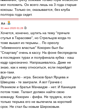
мог положить. Он всего лишь на 3 года старше
кокошы. Только он, оказывается, без клуба
полтора года сидит.
Ал
-
31 июл 2020 01:26
Хочется, конечно, шутить на тему "прячьте
стулья в Тарасовке", но Стрельцов когда-то
тоже вышел из тюрьмы... По ореолу
"обиженного властью" Кокорин был бы
"Спартаку" очень в кассу. На фоне беспредела
в последних турах и полуфинала кубка - наш
кадр однозначно. Напрашивалось. Даже не
знаю, как к нему относиться, если перейдет
все-таки.
Другое дело - игра. Бесков брал Ярцева и
Швецова - те заиграли. А вот Грачев с
Резником и братья Мачаидзе - нет. И Канищев
потом тоже. Талант должен найти свою
команду. Кокорин - фифа. Не трудяга, если
только тюрьма его не вылечила за короткий
срок. Не стал бы новым Широковым.