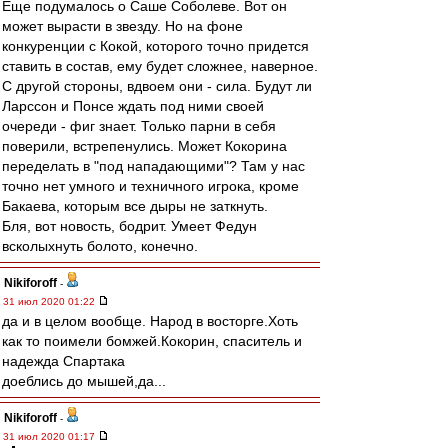
Еще подумалось о Саше Соболеве. Вот он
может вырасти в звезду. Но на фоне
конкуренции с Кокой, которого точно придется
ставить в состав, ему будет сложнее, наверное.
С другой стороны, вдвоем они - сила. Будут ли
Ларссон и Понсе ждать под ними своей
очереди - фиг знает. Только парни в себя
поверили, встрепенулись. Может Кокорина
переделать в "под нападающими"? Там у нас
точно нет умного и техничного игрока, кроме
Бакаева, которым все дыры не заткнуть.
Бля, вот новость, бодрит. Умеет Федун
всколыхнуть болото, конечно.
Nikiforoff
-
31 июл 2020 01:22
да и в целом вообще. Народ в восторге.Хоть
как то поимели бомжей.Кокорин, спаситель и
надежда Спартака
доеблись до мышей,да...
Nikiforoff
-
31 июл 2020 01:17