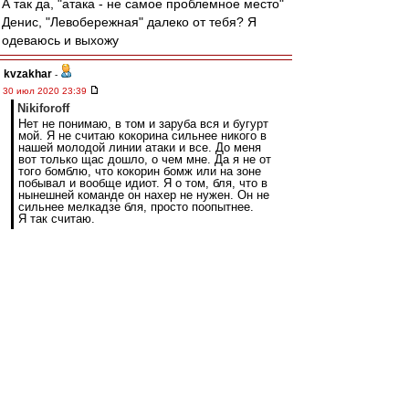
А так да, "атака - не самое проблемное место"
Денис, "Левобережная" далеко от тебя? Я
одеваюсь и выхожу
kvzakhar
-
30 июл 2020 23:39
Nikiforoff
Нет не понимаю, в том и заруба вся и бугурт
мой. Я не считаю кокорина сильнее никого в
нашей молодой линии атаки и все. До меня
вот только щас дошло, о чем мне. Да я не от
того бомблю, что кокорин бомж или на зоне
побывал и вообще идиот. Я о том, бля, что в
нынешней команде он нахер не нужен. Он не
сильнее мелкадзе бля, просто поопытнее.
Я так считаю.
это невозможно объяснить людям. для них
какоша охуенный снайпер и должен забивать
15ку за нас, причем он этого никогда не делал.
а) он старый, б) имел кресты и большой риск с
возрастом может вылезти. с) все его успехи
были очень давно.
Мелкадзе думаю уже все, но вот глущенкову
если не дадаут шанс из-за какоши... будет