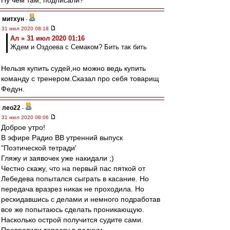
Ну чем там, подписали?
митхун
-
31 июл 2020 08:18
Ал » 31 июл 2020 01:16
Ждем и Оздоева с Семаком? Бить так бить
Нельзя купить судей,но можно ведь купить
команду с тренером.Сказал про себя товарищ
Федун.
лео22
-
31 июл 2020 08:06
Доброе утро!
В эфире Радио ВВ утренний выпуск
"Поэтической тетради'
Гляжу и заявочек уже накидали ;)
Честно скажу, что на первый пас пяткой от
Лебедева попытался сыграть в касание. Но
передача вразрез никак не проходила. Но
рескидавшись с делами и немного подработав
все же попытаюсь сделать проникающую.
Насколько острой получится судите сами.