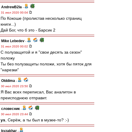
AndrewB2la
-
31 июл 2020 00:04
По Кокоше (пролистав несколько страниц
книги...)
Дай Бог, что б это - Барсик 2
Mike Lebedev
-
31 июл 2020 00:02
С полузащитой и я "свои десять за сезон"
положу
Ты без полузащиты положи, хотя бы пяток для
"нарезки"
Olddima
-
30 июл 2020 23:50
Я Вас всех переписал, Вас аналитон в
преисподнюю отправит.
словесник
-
30 июл 2020 23:44
ys
, Серёж, а ты был в музее-то? :-)
kvzakhar
-