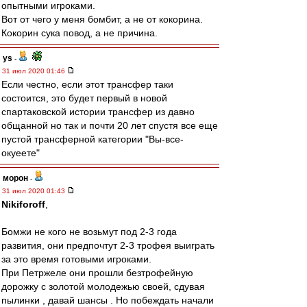
опытными игроками.
Вот от чего у меня бомбит, а не от кокорина.
Кокорин сука повод, а не причина.
ys
-
31 июл 2020 01:46
Если честно, если этот трансфер таки
состоится, это будет первый в новой
спартаковской истории трансфер из давно
общанной но так и почти 20 лет спустя все еще
пустой трансферной категории "Вы-все-
окуеете"
морон
-
31 июл 2020 01:43
Nikiforoff
,
Бомжи не кого не возьмут под 2-3 года
развития, они предпочтут 2-3 трофея выиграть
за это время готовыми игроками.
При Петржеле они прошли безтрофейную
дорожку с золотой молодежью своей, сдувая
пылинки , давай шансы . Но побеждать начали