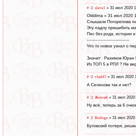
#
slava1
» 31 июл 2020 1
Olddima » 31 июл 2020 
Слышали Погорелова п
Эту падлу пришибить ма
Пес без рода, истории и
----------------------------
Что то новое узнал о п
Значит : Рахимов Юран Е
Из ТОП 5 в РПЛ ? Не ве
#
vlad45
» 31 июл 2020 
А Селихова так и нет?
#
Жентяй
» 31 июл 2020 
Ну всё, теперь за 6 очк
#
Berloga
» 31 июл 2020 
Бутовский потеря, решил