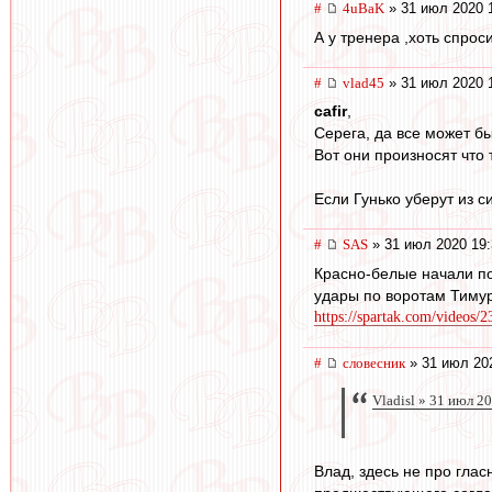
#
4uBaK
» 31 июл 2020 
А у тренера ,хоть спрос
#
vlad45
» 31 июл 2020 
cafir
,
Серега, да все может б
Вот они произносят что 
Если Гунько уберут из с
#
SAS
» 31 июл 2020 19:
Красно-белые начали по
удары по воротам Тимур
https://spartak.com/videos/
#
словесник
» 31 июл 20
Vladisl » 31 июл 2
Влад, здесь не про глас