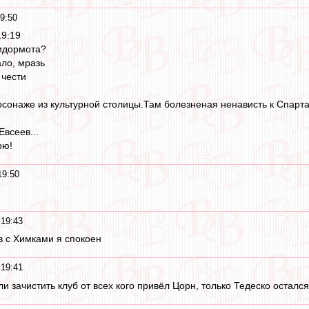
9:50
19:19
идормота?
ло, мразь
 чести
ерсонаже из культурной столицы.Там болезненая ненависть к Спарт
всеев...
рю!
19:50
19:43
ов с Химками я спокоен
19:41
и зачистить клуб от всех кого привёл Цорн, только Тедеско остался