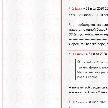
#
krash
» 31 июл 2020 18
cafir » 31 июл 2020 16:2
Что необходимо, на всяк
пишется с одной буквой
لالا (в русской трансл
--------------------------------
Сереж, ты все же перс, 
#
митхун
» 31 июл 2020 
mentufer » 31 июл 
Так что формально 
Марселем не срастё
ИМХО ессно
А почему всё сводится 
новый хоть 1 хоть 2 или 
#
Alekos
» 31 июл 2020 