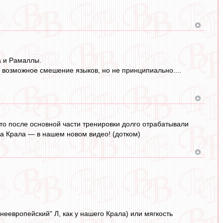
а и Рамаллы.
у, возможное смешение языков, но не принципиально....
что после основной части тренировки долго отрабатывали
а Крала — в нашем новом видео! (дотком)
днеевропейский" Л, как у нашего Крала) или мягкость