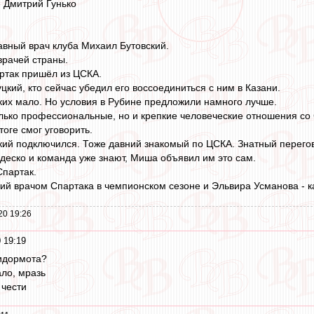
 Дмитрий Гунько
лавный врач клуба Михаил Бутовский.
врачей страны.
артак пришёл из ЦСКА.
цкий, кто сейчас убедил его воссоединиться с ним в Казани.
их мало. Но условия в Рубине предложили намного лучше.
только профессиональные, но и крепкие человеческие отношения со
тоге смог уговорить.
кий подключился. Тоже давний знакомый по ЦСКА. Знатный перего
деско и команда уже знают, Миша объявил им это сам.
Спартак.
й врачом Спартака в чемпионском сезоне и Эльвира Усманова - кан
20 19:26
 19:19
идормота?
ло, мразь
 чести