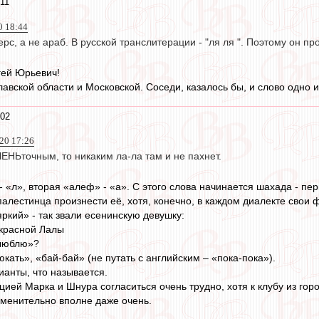
11
0 18:44
рс, а не араб. В русской транслитерации - "ля ля ". Поэтому он про
гей Юрьевич!
авской области и Московской. Соседи, казалось бы, и слово одно и т
:02
20 17:26
ЕНЬточным, то никаким ла-ла там и не пахнет.
» - «л», вторая «алеф» - «а». С этого слова начинается шахада - п
палестинца произнести её, хотя, конечно, в каждом диалекте свои 
ркий» - так звали есенинскую девушку:
екрасной Лалы
«люблю»?
кать», «бай-бай» (не путать с английским – «пока-пока»).
анты, что называется.
ацией Марка и Шнура согласиться очень трудно, хотя к клубу из г
менительно вполне даже очень.