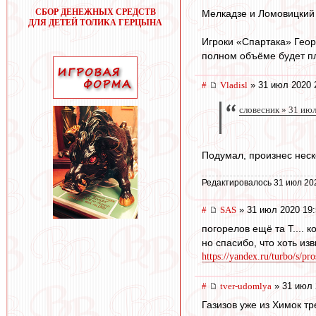
СБОР ДЕНЕЖНЫХ СРЕДСТВ
Мелкадзе и Ломовицкий
ДЛЯ ДЕТЕЙ ТОЛИКА ГЕРЦЫНА
Игроки «Спартака» Геор
полном объёме будет пл
#
Vladisl
» 31 июл 2020 
словесник » 31 ию
Подумал, произнес неск
Редактировалось 31 июл 20
#
SAS
» 31 июл 2020 19:
погорелов ещё та Т.... к
но спасибо, что хоть из
https://yandex.ru/turbo/s/pro
#
tver-udomlya
» 31 июл 
Газизов уже из Химок т