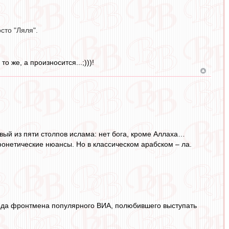
сто "Ляля".
о же, а произносится...;)))!
ервый из пяти столпов ислама: нет бога, кроме Аллаха…
фонетические нюансы. Но в классическом арабском – ла.
орода фронтмена популярного ВИА, полюбившего выступать