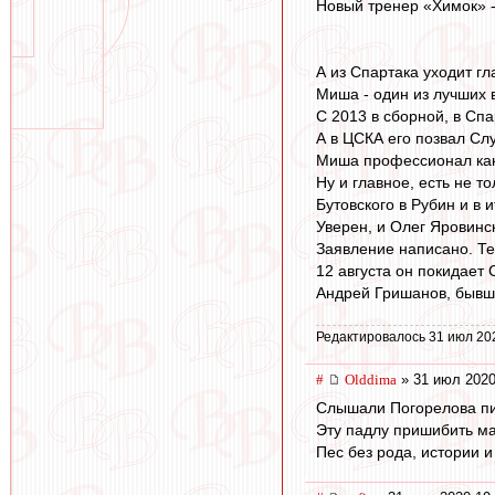
Новый тренер «Химок» -
А из Спартака уходит г
Миша - один из лучших 
С 2013 в сборной, в Сп
А в ЦСКА его позвал Слу
Миша профессионал как
Ну и главное, есть не 
Бутовского в Рубин и в и
Уверен, и Олег Яровинс
Заявление написано. Те
12 августа он покидает 
Андрей Гришанов, бывши
Редактировалось 31 июл 20
#
Olddima
» 31 июл 2020
Слышали Погорелова п
Эту падлу пришибить ма
Пес без рода, истории и