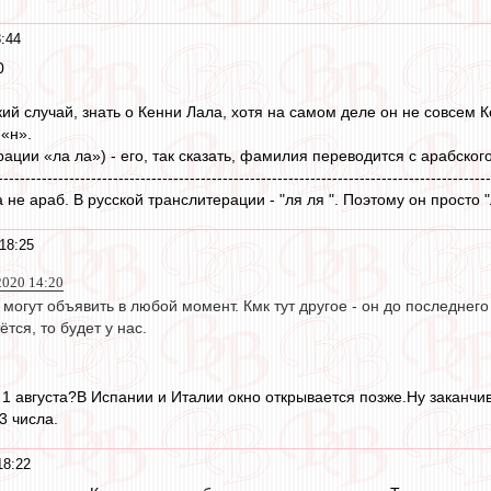
:44
0
ий случай, знать о Кенни Лала, хотя на самом деле он не совсем К
 «н».
итерации «ла ла») - его, так сказать, фамилия переводится с арабског
------------------------------------------------------------------------------------------
а не араб. В русской транслитерации - "ля ля ". Поэтому он просто 
18:25
2020 14:20
могут объявить в любой момент. Кмк тут другое - он до последнего
тся, то будет у нас.
к 1 августа?В Испании и Италии окно открывается позже.Ну заканчи
3 числа.
18:22