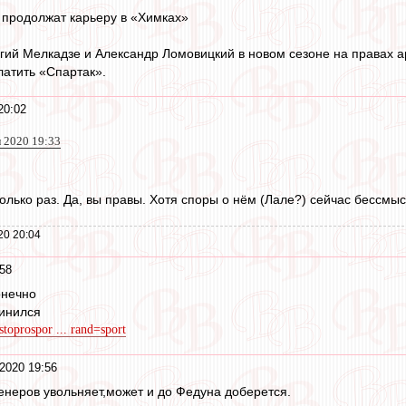
 продолжат карьеру в «Химках»
гий Мелкадзе и Александр Ломовицкий в новом сезоне на правах ар
атить «Спартак».
20:02
л 2020 19:33
олько раз. Да, вы правы. Хотя споры о нём (Лале?) сейчас бессмыс
20 20:04
58
онечно
винился
stoprospor ... rand=sport
2020 19:56
ренеров увольняет,может и до Федуна доберется.