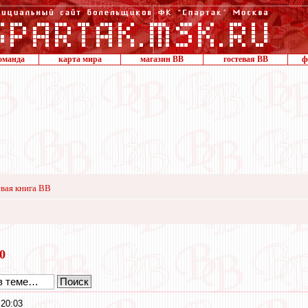
оманда
карта мира
магазин ВВ
гостевая ВВ
ф
вая книга ВВ
20
20:03