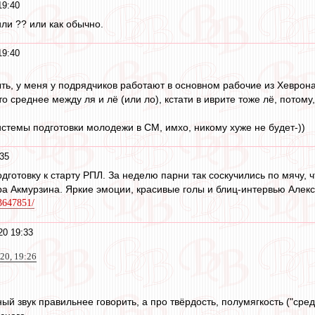
19:40
или ?? или как обычно.
19:40
ыть, у меня у подрядчиков работают в основном рабочие из Хеврон
то среднее между ля и лё (или ло), кстати в иврите тоже лё, потом
истемы подготовки молодежи в СМ, имхо, никому хуже не будет-))
35
дготовку к старту РПЛ. За неделю парни так соскучились по мячу, 
а Акмурзина. Яркие эмоции, красивые голы и блиц-интервью Алекс
23647851/
20 19:33
020, 19:26
ный звук правильнее говорить, а про твёрдость, полумягкость ("сре