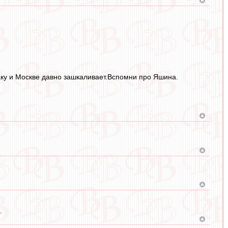
аку и Москве давно зашкаливает.Вспомни про Яшина.
.