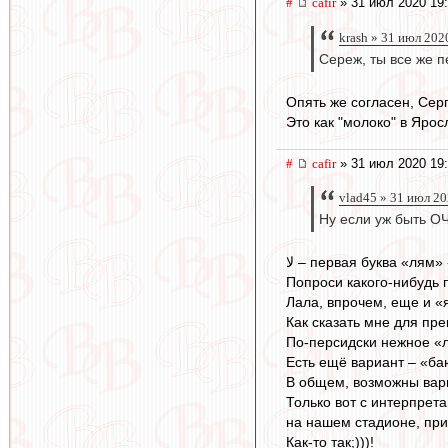
#
cafir
» 31 июл 2020 19:
krash » 31 июл 202
Сереж, ты все же пе
Опять же согласен, Сер
Это как "молоко" в Яросл
#
cafir
» 31 июл 2020 19
vlad45 » 31 июл 20
Ну если уж быть ОЧ
لا – первая буква «лям
Попроси какого-нибудь 
Лала, впрочем, еще и «я
Как сказать мне для пр
По-персидски нежное 
Есть ещё вариант – «баю
В общем, возможны вари
Только вот с интерпрет
на нашем стадионе, при
Как-то так;)))!