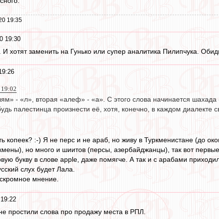
сного.
20 19:35
0 19:30
. И хотят заменить на Гунько или супер аналитика Пилипчука. Обид
19:26
 19:02
 «лям» - «л», вторая «алеф» - «а». С этого слова начинается шахад
удь палестинца произнести её, хотя, конечно, в каждом диалекте 
ь копеек? :-) Я не перс и не араб, но живу в Туркменистане (до о
мены), но много и шиитов (персы, азербайджанцы), так вот первые
рвую букву в слове apple, даже помягче. А так и с арабами приходил
усский слух будет Лала.
ё скромное мнение.
19:22
не простили слова про продажу места в РПЛ.