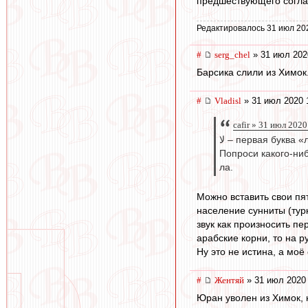
предшествующего согла
Редактировалось 31 июл 20
#
serg_chel
» 31 июл 202
Барсика слили из Химок
#
Vladisl
» 31 июл 2020 
cafir » 31 июл 2020
لا – первая буква
Попроси какого-ниб
ла.
Можно вставить свои пят
население сунниты (турк
звук как произносить пе
арабские корни, то на р
Ну это не истина, а мо
#
Жентяй
» 31 июл 2020 
Юран уволен из Химок, 