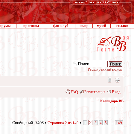
орумы
прогнозы
фан-клуб
юмор
музей
ссылки
Расширенный поиск
FAQ
Регистрация
Вход
Календарь ВВ
2
Сообщений: 7403 •
Страница
2
из
149
•
1
3
4
5
...
149