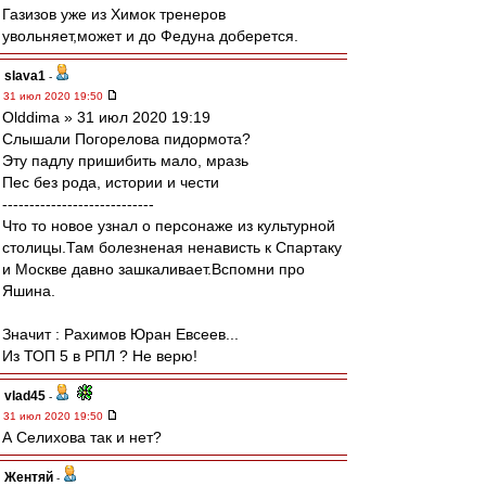
Газизов уже из Химок тренеров
увольняет,может и до Федуна доберется.
slava1
-
31 июл 2020 19:50
Olddima » 31 июл 2020 19:19
Слышали Погорелова пидормота?
Эту падлу пришибить мало, мразь
Пес без рода, истории и чести
----------------------------
Что то новое узнал о персонаже из культурной
столицы.Там болезненая ненависть к Спартаку
и Москве давно зашкаливает.Вспомни про
Яшина.
Значит : Рахимов Юран Евсеев...
Из ТОП 5 в РПЛ ? Не верю!
vlad45
-
31 июл 2020 19:50
А Селихова так и нет?
Жентяй
-