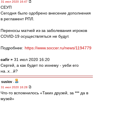
31 июл 2020 16:47
СЕУП
Сегодня было одобрено внесение дополнения
в регламент РПЛ.
Переносы матчей из-за заболевания игроков
COVID-19 осуществляться не будут.
Подробнее:
https://www.soccer.ru/news/1194779
cafir »
31 июл 2020 16:20
Сергей, а как будет по ихнему - уеби его
на..х...й?
suslov
-
31 июл 2020 16:28
Что-то вспомнилось «Таких друзей, за *** да в
музей»
Squabbler
-
31 июл 2020 16:28
setun53 » 31 июл 2020 14:06