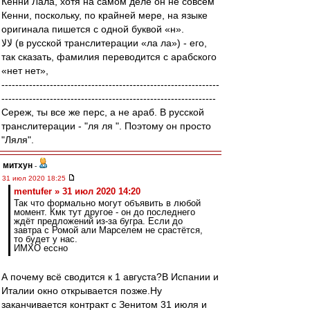
Кенни Лала, хотя на самом деле он не совсем
Кенни, поскольку, по крайней мере, на языке
оригинала пишется с одной буквой «н».
لالا (в русской транслитерации «ла ла») - его,
так сказать, фамилия переводится с арабского
«нет нет»,
---------------------------------------------------------------
--------------------------------------------------------------
Сереж, ты все же перс, а не араб. В русской
транслитерации - "ля ля ". Поэтому он просто
"Ляля".
митхун
-
31 июл 2020 18:25
mentufer » 31 июл 2020 14:20
Так что формально могут объявить в любой
момент. Кмк тут другое - он до последнего
ждёт предложений из-за бугра. Если до
завтра с Ромой али Марселем не срастётся,
то будет у нас.
ИМХО ессно
А почему всё сводится к 1 августа?В Испании и
Италии окно открывается позже.Ну
заканчивается контракт с Зенитом 31 июля и