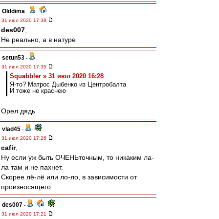
Olddima
-
31 июл 2020 17:38
des007
,
Не реально, а в натуре
setun53
-
31 июл 2020 17:35
Squabbler » 31 июл 2020 16:28
Я-то? Матрос Дыбенко из Центробалта
И тоже не краснею
Орел дядь
vlad45
-
31 июл 2020 17:26
cafir
,
Ну если уж быть ОЧЕНЬточным, то никаким ла-
ла там и не пахнет.
Скорее лё-лё или ло-ло, в зависимости от
произносящего
des007
-
31 июл 2020 17:21