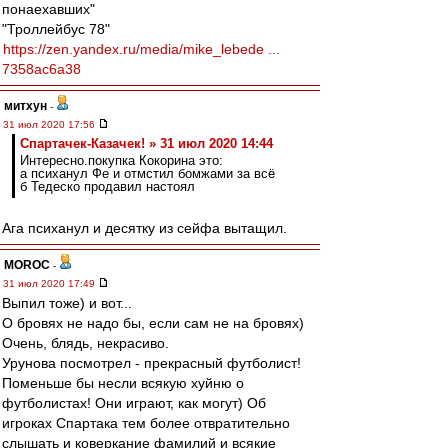
понаехавших"
"Троллейбус 78"
https://zen.yandex.ru/media/mike_lebede ...
7358ac6a38
митхун
-
31 июл 2020 17:56
Спартачек-Казачек! » 31 июл 2020 14:44
Интересно.покупка Кокорина это:
а психанул Фе и отмстил бомжами за всё
б Тедеско продавил настоял
Ага психанул и десятку из сейфа вытащил.
MOROC
-
31 июл 2020 17:49
Выпил тоже) и вот...
О бровях не надо бы, если сам не на бровях)
Очень, блядь, некрасиво.
Урунова посмотрел - прекрасный футболист!
Поменьше бы несли всякую хуйню о
футболистах! Они играют, как могут) Об
игроках Спартака тем более отвратительно
слышать и коверкание фамилий и всякие