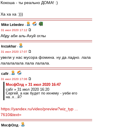
Кокоша - ты реально ДОМА! :)
Ха ха ха :)))
Mike Lebedev
-
31 июл 2020 17:12
Абду аби аль-Ахуй оглы
kvzakhar
-
31 июл 2020 17:07
увели у нас мусора фомина. ну да ладно. лала
лалалалала лала лалала.
cafir
-
31 июл 2020 17:06
МосфОлд » 31 июл 2020 16:47
cafir » 31 июл 2020 16:20
Сергей, а как будет по ихнему - уеби его
на..х...й?
https://yandex.ru/video/preview?wiz_typ ...
7610&text=
МосфОлд
-