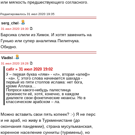
или мягкость предшествующего согласного.
Редактировалось 31 июл 2020 19:35
serg_chel
-
31 июл 2020 19:30
Барсика слили из Химок. И хотят заменить на
Гунько или супер аналитика Пилипчука.
Обидно.
Vladisl
-
31 июл 2020 19:26
cafir » 31 июл 2020 19:02
لا – первая буква «лям» - «л», вторая «алеф»
- «а». С этого слова начинается шахада -
первый из пяти столпов ислама: нет бога,
кроме Аллаха…
Попроси какого-нибудь палестинца
произнести её, хотя, конечно, в каждом
диалекте свои фонетические нюансы. Но в
классическом арабском – ла.
Можно вставить свои пять копеек? :-) Я не перс
и не араб, но живу в Туркменистане (до
окончания пандемии), страна мусульманская,
коренное население сунниты (туркмены), но