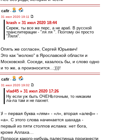
cafir
-
31 июл 2020 19:11
krash » 31 июл 2020 18:44
Сереж, ты все же перс, а не араб. В русской
транслитерации - "ля ля ". Поэтому он просто
"Ляля".
Опять же согласен, Сергей Юрьевич!
Это как "молоко" в Ярославской области и
Московской. Соседи, казалось бы, и слово одно
и то же, а произносится...;)))!
cafir
-
31 июл 2020 19:02
vlad45 » 31 июл 2020 17:26
Ну если уж быть ОЧЕНЬточным, то никаким
ла-ла там и не пахнет.
لا – первая буква «лям» - «л», вторая «алеф» -
«а». С этого слова начинается шахада -
первый из пяти столпов ислама: нет бога,
кроме Аллаха…
Попроси какого-нибудь палестинца произнести