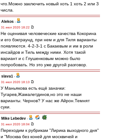
что.Можно заключить новый хоть 1 хоть 2 или 3
числа.
Alekos
-
31 июл 2020 18:22
Не оценивая человеческие качества Кокорина
и его бэкграунд, при нем и для Тиля варианты
появляются. 4-2-3-1 с Бакаевым и им в роли
инсайдов и Тиль между ними. Хотя такой
вариант и с Глушенковым можно было
попробовать. Но это уже другой разговор.
slava1
-
31 июл 2020 18:13
У Маньякова есть ещё заначки:
Тугарев,Жамалетдинов,но это не наши
варианты. Чернов? У нас же Айрон.Темнят
суки.
Mike Lebedev
-
31 июл 2020 18:04
Переходим к рубрикам "Лирика выходного дня"
и "Москва без коней для москвичей и