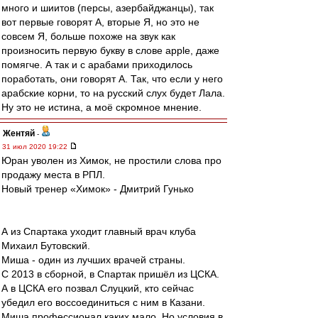
много и шиитов (персы, азербайджанцы), так
вот первые говорят А, вторые Я, но это не
совсем Я, больше похоже на звук как
произносить первую букву в слове apple, даже
помягче. А так и с арабами приходилось
поработать, они говорят А. Так, что если у него
арабские корни, то на русский слух будет Лала.
Ну это не истина, а моё скромное мнение.
Жентяй
-
31 июл 2020 19:22
Юран уволен из Химок, не простили слова про
продажу места в РПЛ.
Новый тренер «Химок» - Дмитрий Гунько
А из Спартака уходит главный врач клуба
Михаил Бутовский.
Миша - один из лучших врачей страны.
С 2013 в сборной, в Спартак пришёл из ЦСКА.
А в ЦСКА его позвал Слуцкий, кто сейчас
убедил его воссоединиться с ним в Казани.
Миша профессионал каких мало. Но условия в