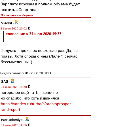
Зарплату игрокам в полном объёме будет
платить «Спартак».
Последнее сообщение
Vladisl
-
31 июл 2020 20:02
словесник » 31 июл 2020 19:33
Подумал, произнес несколько раз. Да, вы
правы. Хотя споры о нём (Лале?) сейчас
бессмысленны. )
Редактировалось 31 июл 2020 20:04
SAS
-
31 июл 2020 19:58
погорелов ещё та Т.... конечно
но спасибо, что хоть извинился
https://yandex.ru/turbo/s/prostoprospor ...
rand=sport
tver-udomlya
-
31 июл 2020 19:56