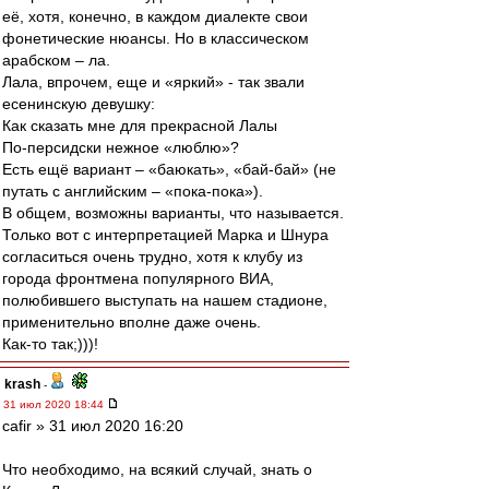
её, хотя, конечно, в каждом диалекте свои
фонетические нюансы. Но в классическом
арабском – ла.
Лала, впрочем, еще и «яркий» - так звали
есенинскую девушку:
Как сказать мне для прекрасной Лалы
По-персидски нежное «люблю»?
Есть ещё вариант – «баюкать», «бай-бай» (не
путать с английским – «пока-пока»).
В общем, возможны варианты, что называется.
Только вот с интерпретацией Марка и Шнура
согласиться очень трудно, хотя к клубу из
города фронтмена популярного ВИА,
полюбившего выступать на нашем стадионе,
применительно вполне даже очень.
Как-то так;)))!
krash
-
31 июл 2020 18:44
cafir » 31 июл 2020 16:20
Что необходимо, на всякий случай, знать о