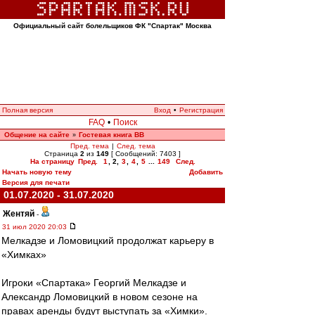
Официальный сайт болельщиков ФК "Спартак" Москва
Полная версия
Вход
•
Регистрация
FAQ
•
Поиск
Общение на сайте
Гостевая книга ВВ
»
Пред. тема
|
След. тема
Страница
2
из
149
[ Сообщений: 7403 ]
На страницу
Пред.
1
,
2
,
3
,
4
,
5
...
149
След.
Начать новую тему
Добавить
Версия для печати
01.07.2020 - 31.07.2020
Жентяй
-
31 июл 2020 20:03
Мелкадзе и Ломовицкий продолжат карьеру в
«Химках»
Игроки «Спартака» Георгий Мелкадзе и
Александр Ломовицкий в новом сезоне на
правах аренды будут выступать за «Химки».