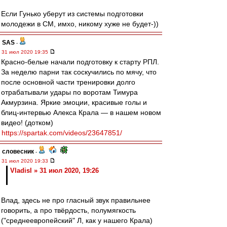
Если Гунько уберут из системы подготовки
молодежи в СМ, имхо, никому хуже не будет-))
SAS
-
31 июл 2020 19:35
Красно-белые начали подготовку к старту РПЛ.
За неделю парни так соскучились по мячу, что
после основной части тренировки долго
отрабатывали удары по воротам Тимура
Акмурзина. Яркие эмоции, красивые голы и
блиц-интервью Алекса Крала — в нашем новом
видео! (дотком)
https://spartak.com/videos/23647851/
словесник
-
31 июл 2020 19:33
Vladisl » 31 июл 2020, 19:26
Влад, здесь не про гласный звук правильнее
говорить, а про твёрдость, полумягкость
("среднеевропейский" Л, как у нашего Крала)