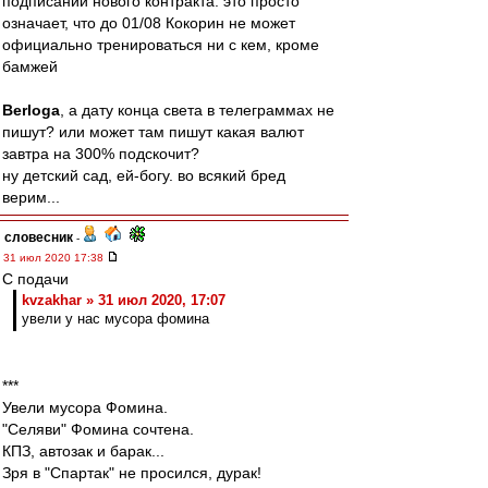
подписании нового контракта. это просто
означает, что до 01/08 Кокорин не может
официально тренироваться ни с кем, кроме
бамжей
Berloga
, а дату конца света в телеграммах не
пишут? или может там пишут какая валют
завтра на 300% подскочит?
ну детский сад, ей-богу. во всякий бред
верим...
словесник
-
31 июл 2020 17:38
С подачи
kvzakhar » 31 июл 2020, 17:07
увели у нас мусора фомина
***
Увели мусора Фомина.
"Селяви" Фомина сочтена.
КПЗ, автозак и барак...
Зря в "Спартак" не просился, дурак!