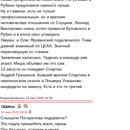
Рубине предложили намного лучше.
Ну и главное, есть не только
профессиональные, но и крепкие
человеческие отношения со Слуцким. Леонид
Викторович очень хотел привести Бутовского в
Рубин и в итоге смог уговорить.
Уверен, и Олег Яровинский подключился. Тоже
давний знакомый по ЦСКА. Знатный
переговорщик со стажем.
Заявление написано. Тедеско и команда уже
знают, Миша объявил им это сам.
12 августа он покидает Спартак.
Андрей Гришанов, бывший врачом Спартака в
чемпионском сезоне и Эльвира Усманова -
кандидаты на замену. Есть и кто-то третий
Редактировалось 31 июл 2020 19:26
Olddima
-
31 июл 2020 19:19
Слышали Погорелова пидормота?
Эту падлу пришибить мало, мразь
Пес без рода, истории и чести