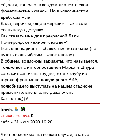
её, хотя, конечно, в каждом диалекте свои
фонетические нюансы. Но в классическом
арабском – ла.
Лала, впрочем, еще и «яркий» - так звали
есенинскую девушку:
Как сказать мне для прекрасной Лалы
По-персидски нежное «люблю»?
Есть ещё вариант – «баюкать», «бай-бай» (не
путать с английским – «пока-пока»).
В общем, возможны варианты, что называется.
Только вот с интерпретацией Марка и Шнура
согласиться очень трудно, хотя к клубу из
города фронтмена популярного ВИА,
полюбившего выступать на нашем стадионе,
применительно вполне даже очень.
Как-то так;)))!
krash
-
31 июл 2020 18:44
cafir » 31 июл 2020 16:20
Что необходимо, на всякий случай, знать о