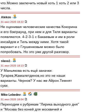
что.Можно заключить новый хоть 1 хоть 2 или 3
числа.
Alekos
-
31 июл 2020 18:22
Не оценивая человеческие качества Кокорина
и его бэкграунд, при нем и для Тиля варианты
появляются. 4-2-3-1 с Бакаевым и им в роли
инсайдов и Тиль между ними. Хотя такой
вариант и с Глушенковым можно было
попробовать. Но это уже другой разговор.
slava1
-
31 июл 2020 18:13
У Маньякова есть ещё заначки:
Тугарев,Жамалетдинов,но это не наши
варианты. Чернов? У нас же Айрон.Темнят
суки.
Mike Lebedev
-
31 июл 2020 18:04
Переходим к рубрикам "Лирика выходного дня"
и "Москва без коней для москвичей и