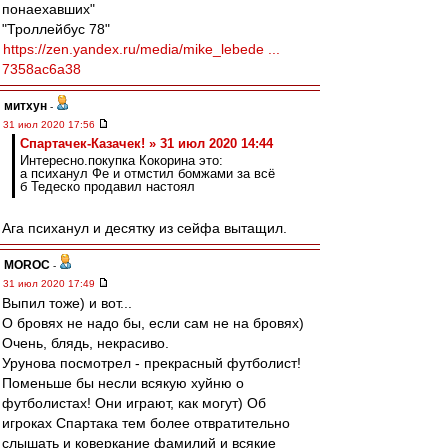
понаехавших"
"Троллейбус 78"
https://zen.yandex.ru/media/mike_lebede ...
7358ac6a38
митхун
-
31 июл 2020 17:56
Спартачек-Казачек! » 31 июл 2020 14:44
Интересно.покупка Кокорина это:
а психанул Фе и отмстил бомжами за всё
б Тедеско продавил настоял
Ага психанул и десятку из сейфа вытащил.
MOROC
-
31 июл 2020 17:49
Выпил тоже) и вот...
О бровях не надо бы, если сам не на бровях)
Очень, блядь, некрасиво.
Урунова посмотрел - прекрасный футболист!
Поменьше бы несли всякую хуйню о
футболистах! Они играют, как могут) Об
игроках Спартака тем более отвратительно
слышать и коверкание фамилий и всякие