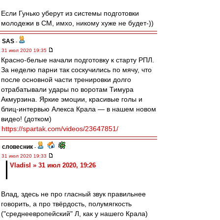
Если Гунько уберут из системы подготовки
молодежи в СМ, имхо, никому хуже не будет-))
SAS
-
31 июл 2020 19:35
Красно-белые начали подготовку к старту РПЛ.
За неделю парни так соскучились по мячу, что
после основной части тренировки долго
отрабатывали удары по воротам Тимура
Акмурзина. Яркие эмоции, красивые голы и
блиц-интервью Алекса Крала — в нашем новом
видео! (дотком)
https://spartak.com/videos/23647851/
словесник
-
31 июл 2020 19:33
Vladisl » 31 июл 2020, 19:26
Влад, здесь не про гласный звук правильнее
говорить, а про твёрдость, полумягкость
("среднеевропейский" Л, как у нашего Крала)