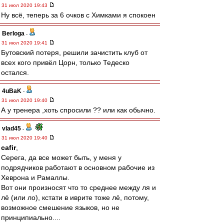
31 июл 2020 19:43
Ну всё, теперь за 6 очков с Химками я спокоен
Berloga
-
31 июл 2020 19:41
Бутовский потеря, решили зачистить клуб от
всех кого привёл Цорн, только Тедеско
остался.
4uBaK
-
31 июл 2020 19:40
А у тренера ,хоть спросили ?? или как обычно.
vlad45
-
31 июл 2020 19:40
cafir
,
Серега, да все может быть, у меня у
подрядчиков работают в основном рабочие из
Хеврона и Рамаллы.
Вот они произносят что то среднее между ля и
лё (или ло), кстати в иврите тоже лё, потому,
возможное смешение языков, но не
принципиально....