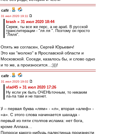
cafir
-
31 июл 2020 19:11
krash » 31 июл 2020 18:44
Сереж, ты все же перс, а не араб. В русской
транслитерации - "ля ля ". Поэтому он просто
"Ляля".
Опять же согласен, Сергей Юрьевич!
Это как "молоко" в Ярославской области и
Московской. Соседи, казалось бы, и слово одно
и то же, а произносится...;)))!
cafir
-
31 июл 2020 19:02
vlad45 » 31 июл 2020 17:26
Ну если уж быть ОЧЕНЬточным, то никаким
ла-ла там и не пахнет.
لا – первая буква «лям» - «л», вторая «алеф» -
«а». С этого слова начинается шахада -
первый из пяти столпов ислама: нет бога,
кроме Аллаха…
Попроси какого-нибудь палестинца произнести