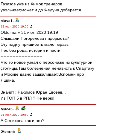
Газизов уже из Химок тренеров
увольняет,может и до Федуна доберется.
slava1
-
31 июл 2020 19:50
Olddima » 31 июл 2020 19:19
Слышали Погорелова пидормота?
Эту падлу пришибить мало, мразь
Пес без рода, истории и чести
----------------------------
Что то новое узнал о персонаже из культурной
столицы.Там болезненая ненависть к Спартаку
и Москве давно зашкаливает.Вспомни про
Яшина.
Значит : Рахимов Юран Евсеев...
Из ТОП 5 в РПЛ ? Не верю!
vlad45
-
31 июл 2020 19:50
А Селихова так и нет?
Жентяй
-