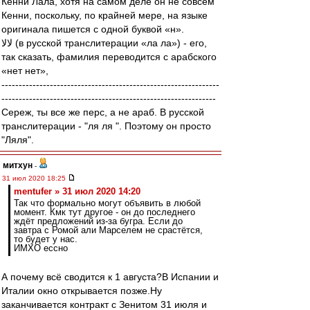
Кенни Лала, хотя на самом деле он не совсем
Кенни, поскольку, по крайней мере, на языке
оригинала пишется с одной буквой «н».
لالا (в русской транслитерации «ла ла») - его,
так сказать, фамилия переводится с арабского
«нет нет»,
---------------------------------------------------------------
--------------------------------------------------------------
Сереж, ты все же перс, а не араб. В русской
транслитерации - "ля ля ". Поэтому он просто
"Ляля".
митхун
-
31 июл 2020 18:25
mentufer » 31 июл 2020 14:20
Так что формально могут объявить в любой
момент. Кмк тут другое - он до последнего
ждёт предложений из-за бугра. Если до
завтра с Ромой али Марселем не срастётся,
то будет у нас.
ИМХО ессно
А почему всё сводится к 1 августа?В Испании и
Италии окно открывается позже.Ну
заканчивается контракт с Зенитом 31 июля и