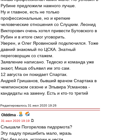
Рубине предложили намного лучше.
Ну и главное, есть не только
профессиональные, но и крепкие
человеческие отношения со Слуцким. Леонид
Викторович очень хотел привести Бутовского в
Рубин и в итоге смог уговорить.
Уверен, и Олег Яровинский подключился. Тоже
давний знакомый по ЦСКА. Знатный
переговорщик со стажем.
Заявление написано. Тедеско и команда уже
знают, Миша объявил им это сам.
12 августа он покидает Спартак.
Андрей Гришанов, бывший врачом Спартака в
чемпионском сезоне и Эльвира Усманова -
кандидаты на замену. Есть и кто-то третий
Редактировалось 31 июл 2020 19:26
Olddima
-
31 июл 2020 19:19
Слышали Погорелова пидормота?
Эту падлу пришибить мало, мразь
Пес без рода, истории и чести