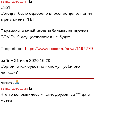
31 июл 2020 16:47
СЕУП
Сегодня было одобрено внесение дополнения
в регламент РПЛ.
Переносы матчей из-за заболевания игроков
COVID-19 осуществляться не будут.
Подробнее:
https://www.soccer.ru/news/1194779
cafir »
31 июл 2020 16:20
Сергей, а как будет по ихнему - уеби его
на..х...й?
suslov
-
31 июл 2020 16:28
Что-то вспомнилось «Таких друзей, за *** да в
музей»
Squabbler
-
31 июл 2020 16:28
setun53 » 31 июл 2020 14:06