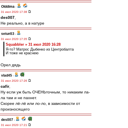
Olddima
-
31 июл 2020 17:38
des007
,
Не реально, а в натуре
setun53
-
31 июл 2020 17:35
Squabbler » 31 июл 2020 16:28
Я-то? Матрос Дыбенко из Центробалта
И тоже не краснею
Орел дядь
vlad45
-
31 июл 2020 17:26
cafir
,
Ну если уж быть ОЧЕНЬточным, то никаким ла-
ла там и не пахнет.
Скорее лё-лё или ло-ло, в зависимости от
произносящего
des007
-
31 июл 2020 17:21