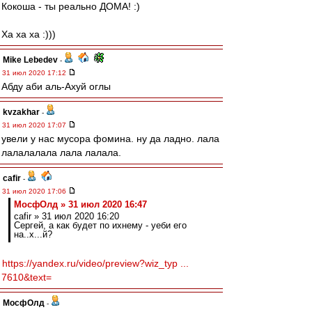
Кокоша - ты реально ДОМА! :)
Ха ха ха :)))
Mike Lebedev
-
31 июл 2020 17:12
Абду аби аль-Ахуй оглы
kvzakhar
-
31 июл 2020 17:07
увели у нас мусора фомина. ну да ладно. лала
лалалалала лала лалала.
cafir
-
31 июл 2020 17:06
МосфОлд » 31 июл 2020 16:47
cafir » 31 июл 2020 16:20
Сергей, а как будет по ихнему - уеби его
на..х...й?
https://yandex.ru/video/preview?wiz_typ ...
7610&text=
МосфОлд
-