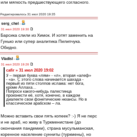
или мягкость предшествующего согласного.
Редактировалось 31 июл 2020 19:35
serg_chel
-
31 июл 2020 19:30
Барсика слили из Химок. И хотят заменить на
Гунько или супер аналитика Пилипчука.
Обидно.
Vladisl
-
31 июл 2020 19:26
cafir » 31 июл 2020 19:02
لا – первая буква «лям» - «л», вторая «алеф»
- «а». С этого слова начинается шахада -
первый из пяти столпов ислама: нет бога,
кроме Аллаха…
Попроси какого-нибудь палестинца
произнести её, хотя, конечно, в каждом
диалекте свои фонетические нюансы. Но в
классическом арабском – ла.
Можно вставить свои пять копеек? :-) Я не перс
и не араб, но живу в Туркменистане (до
окончания пандемии), страна мусульманская,
коренное население сунниты (туркмены), но