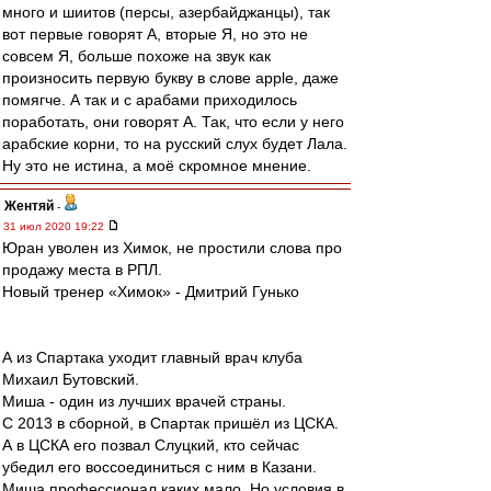
много и шиитов (персы, азербайджанцы), так
вот первые говорят А, вторые Я, но это не
совсем Я, больше похоже на звук как
произносить первую букву в слове apple, даже
помягче. А так и с арабами приходилось
поработать, они говорят А. Так, что если у него
арабские корни, то на русский слух будет Лала.
Ну это не истина, а моё скромное мнение.
Жентяй
-
31 июл 2020 19:22
Юран уволен из Химок, не простили слова про
продажу места в РПЛ.
Новый тренер «Химок» - Дмитрий Гунько
А из Спартака уходит главный врач клуба
Михаил Бутовский.
Миша - один из лучших врачей страны.
С 2013 в сборной, в Спартак пришёл из ЦСКА.
А в ЦСКА его позвал Слуцкий, кто сейчас
убедил его воссоединиться с ним в Казани.
Миша профессионал каких мало. Но условия в