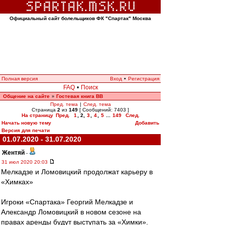
Официальный сайт болельщиков ФК "Спартак" Москва
Полная версия
Вход
•
Регистрация
FAQ
•
Поиск
Общение на сайте
Гостевая книга ВВ
»
Пред. тема
|
След. тема
Страница
2
из
149
[ Сообщений: 7403 ]
На страницу
Пред.
1
,
2
,
3
,
4
,
5
...
149
След.
Начать новую тему
Добавить
Версия для печати
01.07.2020 - 31.07.2020
Жентяй
-
31 июл 2020 20:03
Мелкадзе и Ломовицкий продолжат карьеру в
«Химках»
Игроки «Спартака» Георгий Мелкадзе и
Александр Ломовицкий в новом сезоне на
правах аренды будут выступать за «Химки».