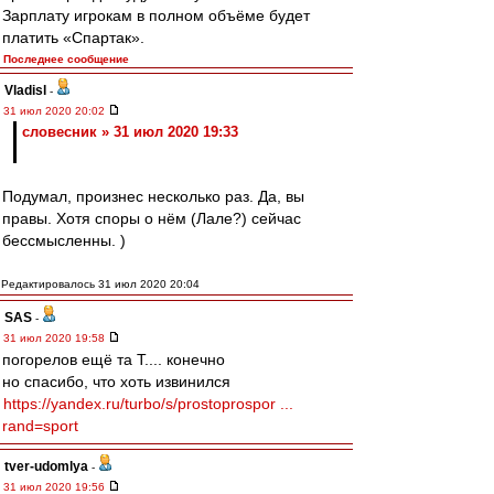
Зарплату игрокам в полном объёме будет
платить «Спартак».
Последнее сообщение
Vladisl
-
31 июл 2020 20:02
словесник » 31 июл 2020 19:33
Подумал, произнес несколько раз. Да, вы
правы. Хотя споры о нём (Лале?) сейчас
бессмысленны. )
Редактировалось 31 июл 2020 20:04
SAS
-
31 июл 2020 19:58
погорелов ещё та Т.... конечно
но спасибо, что хоть извинился
https://yandex.ru/turbo/s/prostoprospor ...
rand=sport
tver-udomlya
-
31 июл 2020 19:56