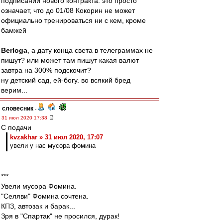
подписании нового контракта. это просто
означает, что до 01/08 Кокорин не может
официально тренироваться ни с кем, кроме
бамжей
Berloga
, а дату конца света в телеграммах не
пишут? или может там пишут какая валют
завтра на 300% подскочит?
ну детский сад, ей-богу. во всякий бред
верим...
словесник
-
31 июл 2020 17:38
С подачи
kvzakhar » 31 июл 2020, 17:07
увели у нас мусора фомина
***
Увели мусора Фомина.
"Селяви" Фомина сочтена.
КПЗ, автозак и барак...
Зря в "Спартак" не просился, дурак!