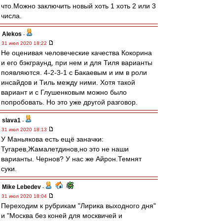
что.Можно заключить новый хоть 1 хоть 2 или 3
числа.
Alekos
-
31 июл 2020 18:22
Не оценивая человеческие качества Кокорина
и его бэкграунд, при нем и для Тиля варианты
появляются. 4-2-3-1 с Бакаевым и им в роли
инсайдов и Тиль между ними. Хотя такой
вариант и с Глушенковым можно было
попробовать. Но это уже другой разговор.
slava1
-
31 июл 2020 18:13
У Маньякова есть ещё заначки:
Тугарев,Жамалетдинов,но это не наши
варианты. Чернов? У нас же Айрон.Темнят
суки.
Mike Lebedev
-
31 июл 2020 18:04
Переходим к рубрикам "Лирика выходного дня"
и "Москва без коней для москвичей и