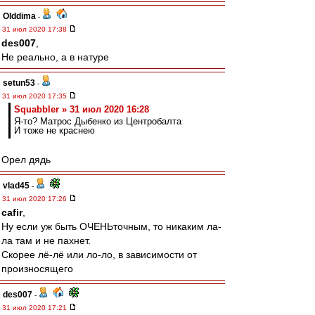
Olddima
-
31 июл 2020 17:38
des007
,
Не реально, а в натуре
setun53
-
31 июл 2020 17:35
Squabbler » 31 июл 2020 16:28
Я-то? Матрос Дыбенко из Центробалта
И тоже не краснею
Орел дядь
vlad45
-
31 июл 2020 17:26
cafir
,
Ну если уж быть ОЧЕНЬточным, то никаким ла-
ла там и не пахнет.
Скорее лё-лё или ло-ло, в зависимости от
произносящего
des007
-
31 июл 2020 17:21