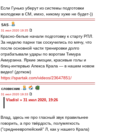
Если Гунько уберут из системы подготовки
молодежи в СМ, имхо, никому хуже не будет-))
SAS
-
31 июл 2020 19:35
Красно-белые начали подготовку к старту РПЛ.
За неделю парни так соскучились по мячу, что
после основной части тренировки долго
отрабатывали удары по воротам Тимура
Акмурзина. Яркие эмоции, красивые голы и
блиц-интервью Алекса Крала — в нашем новом
видео! (дотком)
https://spartak.com/videos/23647851/
словесник
-
31 июл 2020 19:33
Vladisl » 31 июл 2020, 19:26
Влад, здесь не про гласный звук правильнее
говорить, а про твёрдость, полумягкость
("среднеевропейский" Л, как у нашего Крала)