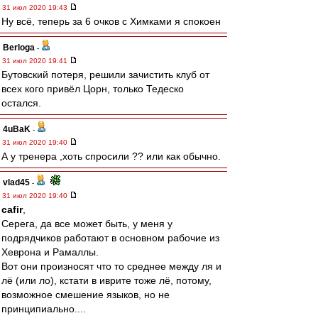
31 июл 2020 19:43
Ну всё, теперь за 6 очков с Химками я спокоен
Berloga
-
31 июл 2020 19:41
Бутовский потеря, решили зачистить клуб от
всех кого привёл Цорн, только Тедеско
остался.
4uBaK
-
31 июл 2020 19:40
А у тренера ,хоть спросили ?? или как обычно.
vlad45
-
31 июл 2020 19:40
cafir
,
Серега, да все может быть, у меня у
подрядчиков работают в основном рабочие из
Хеврона и Рамаллы.
Вот они произносят что то среднее между ля и
лё (или ло), кстати в иврите тоже лё, потому,
возможное смешение языков, но не
принципиально....