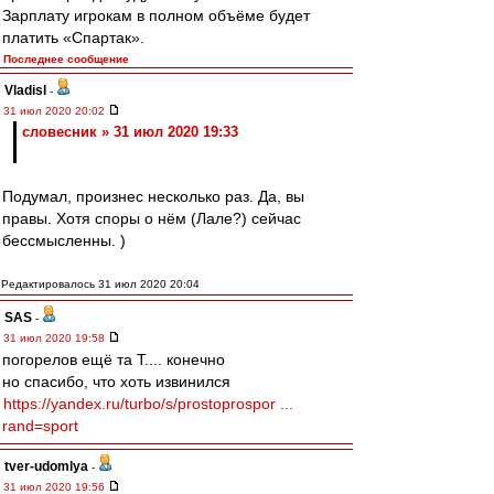
Зарплату игрокам в полном объёме будет
платить «Спартак».
Последнее сообщение
Vladisl
-
31 июл 2020 20:02
словесник » 31 июл 2020 19:33
Подумал, произнес несколько раз. Да, вы
правы. Хотя споры о нём (Лале?) сейчас
бессмысленны. )
Редактировалось 31 июл 2020 20:04
SAS
-
31 июл 2020 19:58
погорелов ещё та Т.... конечно
но спасибо, что хоть извинился
https://yandex.ru/turbo/s/prostoprospor ...
rand=sport
tver-udomlya
-
31 июл 2020 19:56