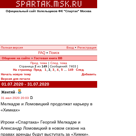
Официальный сайт болельщиков ФК "Спартак" Москва
Полная версия
Вход
•
Регистрация
FAQ
•
Поиск
Общение на сайте
Гостевая книга ВВ
»
Пред. тема
|
След. тема
Страница
2
из
149
[ Сообщений: 7403 ]
На страницу
Пред.
1
,
2
,
3
,
4
,
5
...
149
След.
Начать новую тему
Добавить
Версия для печати
01.07.2020 - 31.07.2020
Жентяй
-
31 июл 2020 20:03
Мелкадзе и Ломовицкий продолжат карьеру в
«Химках»
Игроки «Спартака» Георгий Мелкадзе и
Александр Ломовицкий в новом сезоне на
правах аренды будут выступать за «Химки».