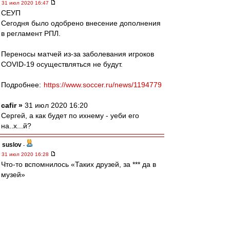
31 июл 2020 16:47
СЕУП
Сегодня было одобрено внесение дополнения
в регламент РПЛ.
Переносы матчей из-за заболевания игроков
COVID-19 осуществляться не будут.
Подробнее:
https://www.soccer.ru/news/1194779
cafir »
31 июл 2020 16:20
Сергей, а как будет по ихнему - уеби его
на..х...й?
suslov
-
31 июл 2020 16:28
Что-то вспомнилось «Таких друзей, за *** да в
музей»
Squabbler
-
31 июл 2020 16:28
setun53 » 31 июл 2020 14:06