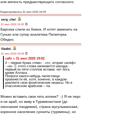
или мягкость предшествующего согласного.
Редактировалось 31 июл 2020 19:35
serg_chel
-
31 июл 2020 19:30
Барсика слили из Химок. И хотят заменить на
Гунько или супер аналитика Пилипчука.
Обидно.
Vladisl
-
31 июл 2020 19:26
cafir » 31 июл 2020 19:02
لا – первая буква «лям» - «л», вторая «алеф»
- «а». С этого слова начинается шахада -
первый из пяти столпов ислама: нет бога,
кроме Аллаха…
Попроси какого-нибудь палестинца
произнести её, хотя, конечно, в каждом
диалекте свои фонетические нюансы. Но в
классическом арабском – ла.
Можно вставить свои пять копеек? :-) Я не перс
и не араб, но живу в Туркменистане (до
окончания пандемии), страна мусульманская,
коренное население сунниты (туркмены), но