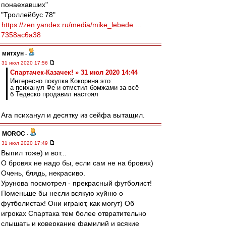
понаехавших"
"Троллейбус 78"
https://zen.yandex.ru/media/mike_lebede ...
7358ac6a38
митхун
-
31 июл 2020 17:56
Спартачек-Казачек! » 31 июл 2020 14:44
Интересно.покупка Кокорина это:
а психанул Фе и отмстил бомжами за всё
б Тедеско продавил настоял
Ага психанул и десятку из сейфа вытащил.
MOROC
-
31 июл 2020 17:49
Выпил тоже) и вот...
О бровях не надо бы, если сам не на бровях)
Очень, блядь, некрасиво.
Урунова посмотрел - прекрасный футболист!
Поменьше бы несли всякую хуйню о
футболистах! Они играют, как могут) Об
игроках Спартака тем более отвратительно
слышать и коверкание фамилий и всякие