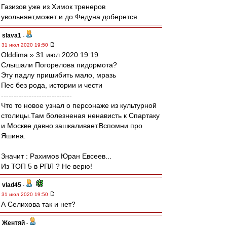
Газизов уже из Химок тренеров
увольняет,может и до Федуна доберется.
slava1
-
31 июл 2020 19:50
Olddima » 31 июл 2020 19:19
Слышали Погорелова пидормота?
Эту падлу пришибить мало, мразь
Пес без рода, истории и чести
----------------------------
Что то новое узнал о персонаже из культурной
столицы.Там болезненая ненависть к Спартаку
и Москве давно зашкаливает.Вспомни про
Яшина.
Значит : Рахимов Юран Евсеев...
Из ТОП 5 в РПЛ ? Не верю!
vlad45
-
31 июл 2020 19:50
А Селихова так и нет?
Жентяй
-