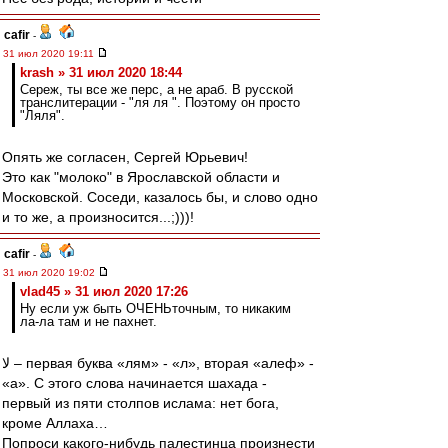
cafir
-
31 июл 2020 19:11
krash » 31 июл 2020 18:44
Сереж, ты все же перс, а не араб. В русской
транслитерации - "ля ля ". Поэтому он просто
"Ляля".
Опять же согласен, Сергей Юрьевич!
Это как "молоко" в Ярославской области и
Московской. Соседи, казалось бы, и слово одно
и то же, а произносится...;)))!
cafir
-
31 июл 2020 19:02
vlad45 » 31 июл 2020 17:26
Ну если уж быть ОЧЕНЬточным, то никаким
ла-ла там и не пахнет.
لا – первая буква «лям» - «л», вторая «алеф» -
«а». С этого слова начинается шахада -
первый из пяти столпов ислама: нет бога,
кроме Аллаха…
Попроси какого-нибудь палестинца произнести