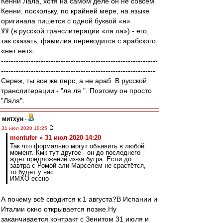
Кенни Лала, хотя на самом деле он не совсем
Кенни, поскольку, по крайней мере, на языке
оригинала пишется с одной буквой «н».
لالا (в русской транслитерации «ла ла») - его,
так сказать, фамилия переводится с арабского
«нет нет»,
---------------------------------------------------------------
--------------------------------------------------------------
Сереж, ты все же перс, а не араб. В русской
транслитерации - "ля ля ". Поэтому он просто
"Ляля".
митхун
-
31 июл 2020 18:25
mentufer » 31 июл 2020 14:20
Так что формально могут объявить в любой
момент. Кмк тут другое - он до последнего
ждёт предложений из-за бугра. Если до
завтра с Ромой али Марселем не срастётся,
то будет у нас.
ИМХО ессно
А почему всё сводится к 1 августа?В Испании и
Италии окно открывается позже.Ну
заканчивается контракт с Зенитом 31 июля и