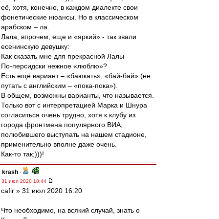
её, хотя, конечно, в каждом диалекте свои
фонетические нюансы. Но в классическом
арабском – ла.
Лала, впрочем, еще и «яркий» - так звали
есенинскую девушку:
Как сказать мне для прекрасной Лалы
По-персидски нежное «люблю»?
Есть ещё вариант – «баюкать», «бай-бай» (не
путать с английским – «пока-пока»).
В общем, возможны варианты, что называется.
Только вот с интерпретацией Марка и Шнура
согласиться очень трудно, хотя к клубу из
города фронтмена популярного ВИА,
полюбившего выступать на нашем стадионе,
применительно вполне даже очень.
Как-то так;)))!
krash
-
31 июл 2020 18:44
cafir » 31 июл 2020 16:20
Что необходимо, на всякий случай, знать о