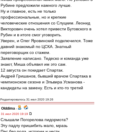
Рубине предложили намного лучше.
Ну и главное, есть не только
профессиональные, но и крепкие
человеческие отношения со Слуцким. Леонид
Викторович очень хотел привести Бутовского в
Рубин и в итоге смог уговорить.
Уверен, и Олег Яровинский подключился. Тоже
давний знакомый по ЦСКА. Знатный
переговорщик со стажем.
Заявление написано. Тедеско и команда уже
знают, Миша объявил им это сам.
12 августа он покидает Спартак.
Андрей Гришанов, бывший врачом Спартака в
чемпионском сезоне и Эльвира Усманова -
кандидаты на замену. Есть и кто-то третий
Редактировалось 31 июл 2020 19:26
Olddima
-
31 июл 2020 19:19
Слышали Погорелова пидормота?
Эту падлу пришибить мало, мразь
Пес без рода, истории и чести