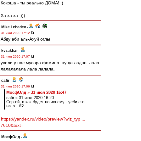
Кокоша - ты реально ДОМА! :)
Ха ха ха :)))
Mike Lebedev
-
31 июл 2020 17:12
Абду аби аль-Ахуй оглы
kvzakhar
-
31 июл 2020 17:07
увели у нас мусора фомина. ну да ладно. лала
лалалалала лала лалала.
cafir
-
31 июл 2020 17:06
МосфОлд » 31 июл 2020 16:47
cafir » 31 июл 2020 16:20
Сергей, а как будет по ихнему - уеби его
на..х...й?
https://yandex.ru/video/preview?wiz_typ ...
7610&text=
МосфОлд
-