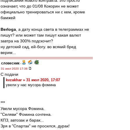
подписании нового контракта. это просто
означает, что до 01/08 Кокорин не может
официально тренироваться ни с кем, кроме
бамжей
Berloga
, а дату конца света в телеграммах не
пишут? или может там пишут какая валют
завтра на 300% подскочит?
ну детский сад, ей-богу. во всякий бред
верим...
словесник
-
31 июл 2020 17:38
С подачи
kvzakhar » 31 июл 2020, 17:07
увели у нас мусора фомина
***
Увели мусора Фомина.
"Селяви" Фомина сочтена.
КПЗ, автозак и барак...
Зря в "Спартак" не просился, дурак!