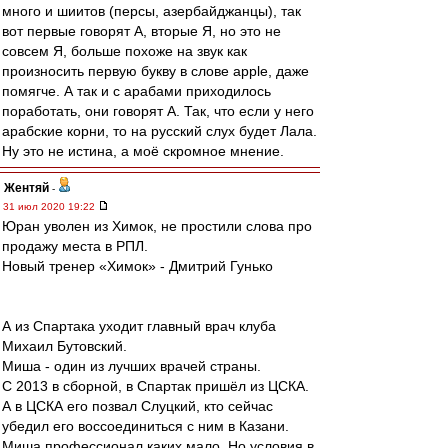
много и шиитов (персы, азербайджанцы), так
вот первые говорят А, вторые Я, но это не
совсем Я, больше похоже на звук как
произносить первую букву в слове apple, даже
помягче. А так и с арабами приходилось
поработать, они говорят А. Так, что если у него
арабские корни, то на русский слух будет Лала.
Ну это не истина, а моё скромное мнение.
Жентяй
-
31 июл 2020 19:22
Юран уволен из Химок, не простили слова про
продажу места в РПЛ.
Новый тренер «Химок» - Дмитрий Гунько
А из Спартака уходит главный врач клуба
Михаил Бутовский.
Миша - один из лучших врачей страны.
С 2013 в сборной, в Спартак пришёл из ЦСКА.
А в ЦСКА его позвал Слуцкий, кто сейчас
убедил его воссоединиться с ним в Казани.
Миша профессионал каких мало. Но условия в