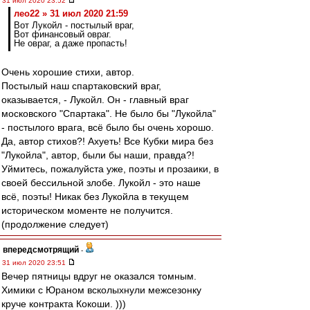
31 июл 2020 23:52
лео22 » 31 июл 2020 21:59
Вот Лукойл - постылый враг,
Вот финансовый овраг.
Не овраг, а даже пропасть!
Очень хорошие стихи, автор.
Постылый наш спартаковский враг,
оказывается, - Лукойл. Он - главный враг
московского "Спартака". Не было бы "Лукойла"
- постылого врага, всё было бы очень хорошо.
Да, автор стихов?! Ахуеть! Все Кубки мира без
"Лукойла", автор, были бы наши, правда?!
Уймитесь, пожалуйста уже, поэты и прозаики, в
своей бессильной злобе. Лукойл - это наше
всё, поэты! Никак без Лукойла в текущем
историческом моменте не получится.
(продолжение следует)
впередсмотрящий
-
31 июл 2020 23:51
Вечер пятницы вдруг не оказался томным.
Химики с Юраном всколыхнули межсезонку
круче контракта Кокоши. )))