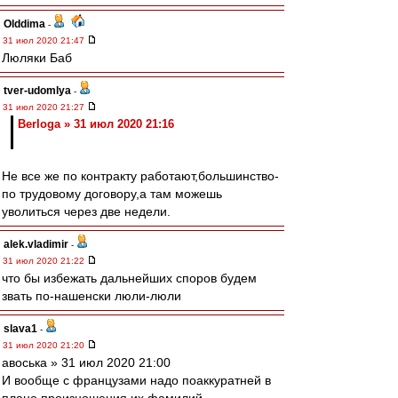
Olddima
-
31 июл 2020 21:47
Люляки Баб
tver-udomlya
-
31 июл 2020 21:27
Berloga » 31 июл 2020 21:16
Не все же по контракту работают,большинство-
по трудовому договору,а там можешь
уволиться через две недели.
alek.vladimir
-
31 июл 2020 21:22
что бы избежать дальнейших споров будем
звать по-нашенски люли-люли
slava1
-
31 июл 2020 21:20
авоська » 31 июл 2020 21:00
И вообще с французами надо поаккуратней в