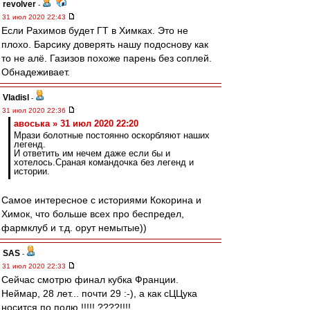
revolver
-
31 июл 2020 22:43
Если Рахимов будет ГТ в Химках. Это не
плохо. Барсику доверять нашу подоснову как
то не алё. Газизов похоже парень без соплей.
Обнадеживает.
Vladisl
-
31 июл 2020 22:36
авоська » 31 июл 2020 22:20
Мрази болотные постоянно оскорбляют наших
легенд.
И ответить им нечем даже если бы и
хотелось.Сраная командочка без легенд и
истории.
Самое интересное с историями Кокорина и
Химок, что больше всех про беспредел,
фармклуб и т.д. орут немытые))
SAS
-
31 июл 2020 22:33
Сейчас смотрю финал кубка Франции.
Неймар, 28 лет... почти 29 :-), а как сЦЦука
носится по полю !!!!! ????!!!!