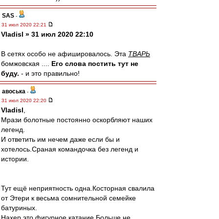
SAS
-
31 июл 2020 22:21
Vladisl » 31 июл 2020 22:10
В сетях особо не афишировалось. Эта
ТВАРЬ
бомжовская ....
Его слова постить тут не
буду.
- и это правильно!
авоська
-
31 июл 2020 22:20
Vladisl
,
Мрази болотные постоянно оскорбляют наших
легенд.
И ответить им нечем даже если бы и
хотелось.Сраная командочка без легенд и
истории.
Тут ещё неприятность одна.Косторная свалила
от Этери к весьма сомнительной семейке
батуриных.
Нахер это фигурное катание.Больше не