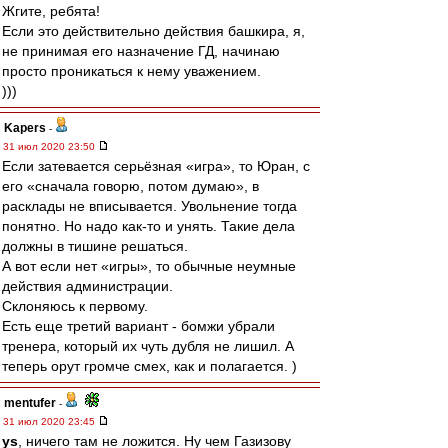
Жгите, ребята!
Если это действительно действия башкира, я,
не принимая его назначение ГД, начинаю
просто проникаться к нему уважением.
)))
Kapers
-
31 июл 2020 23:50
Если затевается серьёзная «игра», то Юран, с
его «сначала говорю, потом думаю», в
расклады не вписывается. Увольнение тогда
понятно. Но надо как-то и унять. Такие дела
должны в тишине решаться.
А вот если нет «игры», то обычные неумные
действия администрации.
Склоняюсь к первому.
Есть еще третий вариант - бомжи убрали
тренера, который их чуть дубля не лишил. А
теперь орут громче смех, как и полагается. )
mentufer
-
31 июл 2020 23:45
ys
, ничего там не ложится. Ну чем Газизову