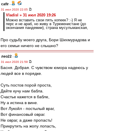
cafir
-
31 июл 2020 22:05
Vladisl » 31 июл 2020 19:26
Можно вставить свои пять копеек? :-) Я не
перс и не араб, но живу в Туркменистане (до
окончания пандемии), страна мусульманская,
Про судьбу моего друга, Бори Шихмурадова и
его семьи ничего не слышно?
лео22
-
31 июл 2020 21:59
Басня. Добрая. С чувством юмора надеюсь у
людей все в порядке.
Суть постов порой проста,
Дайте кучу нам бабла.
Счастье кажется в бабле,
Ну а истина в вине.
Вот Лукойл - постылый враг,
Вот финансовый овраг.
Не овраг, а даже пропасть!
Прикрутить на жопу лопасть,