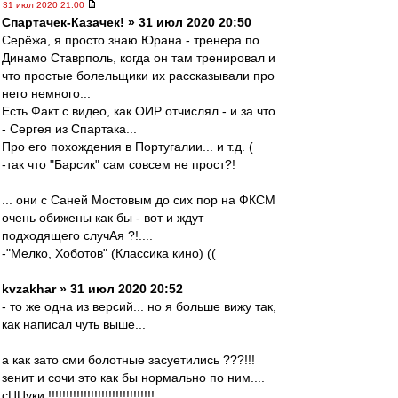
31 июл 2020 21:00
Спартачек-Казачек! » 31 июл 2020 20:50
Серёжа, я просто знаю Юрана - тренера по
Динамо Ставрполь, когда он там тренировал и
что простые болельщики их рассказывали про
него немного...
Есть Факт с видео, как ОИР отчислял - и за что
- Сергея из Спартака...
Про его похождения в Португалии... и т.д. (
-так что "Барсик" сам совсем не прост?!
... они с Саней Мостовым до сих пор на ФКСМ
очень обижены как бы - вот и ждут
подходящего случАя ?!....
-"Мелко, Хоботов" (Классика кино) ((
kvzakhar » 31 июл 2020 20:52
- то же одна из версий... но я больше вижу так,
как написал чуть выше...
а как зато сми болотные засуетились ???!!!
зенит и сочи это как бы нормально по ним....
сЦЦуки !!!!!!!!!!!!!!!!!!!!!!!!!!!!!! ....