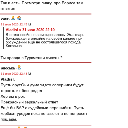
Так и есть. Посмотри личку, про Бориса там
ответил.
cafir
-
31 июл 2020 22:45
Vladisl » 31 июл 2020 22:10
В сетях особо не афишировалось. Эта тварь
бомжовская в онлайне на своём канале при
обсуждении ещё не состоявшегося похода
Кокорина
Ты правда в Туркмении живешь?
авоська
-
31 июл 2020 22:43
Vladisl
,
Пусть орут.Они думали,что соперники будут
терпеть их беспредел.
Хер им в рот.
Прекрасный зеркальный ответ.
Ещё бы ВАР с судейками перешибить.Пусть
корёжит уродов пока не взвоют и не попросят
пощады.