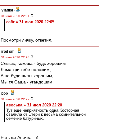
Vladisl
-
31 июл 2020 22:31
cafir » 31 июл 2020 22:05
Посмотри личку, ответил.
irod sm
-
31 июл 2020 22:28
Слышь, Кокоша - будь хорошим
Ляма три тебе положим,
А не будешь ты хорошим,
Мы тя Саша - угандошим.
ppp
-
31 июл 2020 22:22
авоська » 31 июл 2020 22:20
Тут ещё неприятность одна.Косторная
свалила от Этери к весьма сомнительной
семейке батуриных.
Есть же Анечка...))