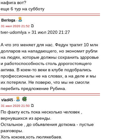
нафига вот?
еще 6 тур на субботу
Berloga
-
31 июл 2020 21:52
tver-udomlya » 31 июл 2020 21:27
А что это меняет для нас. Федун тратит 10 млн
долларов на нападающего, но экономит рубли
на людях, которые должны сохранить здоровье
и работоспособность столь дорогостоящего
актива. В коем-то веки в клубе подобрались
профессионалы не на словах, а на деле и мы
их потеряли. Не поверю, что мы не смогли
перебить предложение Рубина.
vlad45
-
31 июл 2020 21:50
По факту есть пока несколько человек ,
вернувшихся из аренды.
Остальное , до обьявления доткома - пустые
разговоры.
Хоть кокоев,хоть люлякебаев.