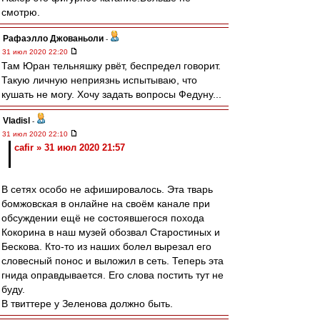
смотрю.
Рафаэлло Джованьоли
-
31 июл 2020 22:20
Там Юран тельняшку рвёт, беспредел говорит.
Такую личную неприязнь испытываю, что
кушать не могу. Хочу задать вопросы Федуну...
Vladisl
-
31 июл 2020 22:10
cafir » 31 июл 2020 21:57
В сетях особо не афишировалось. Эта тварь
бомжовская в онлайне на своём канале при
обсуждении ещё не состоявшегося похода
Кокорина в наш музей обозвал Старостиных и
Бескова. Кто-то из наших болел вырезал его
словесный понос и выложил в сеть. Теперь эта
гнида оправдывается. Его слова постить тут не
буду.
В твиттере у Зеленова должно быть.