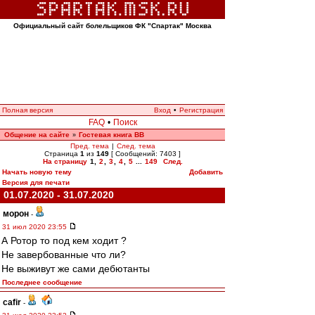
Официальный сайт болельщиков ФК "Спартак" Москва
Полная версия
Вход
•
Регистрация
FAQ
•
Поиск
Общение на сайте
Гостевая книга ВВ
»
Пред. тема
|
След. тема
Страница
1
из
149
[ Сообщений: 7403 ]
На страницу
1
,
2
,
3
,
4
,
5
...
149
След.
Начать новую тему
Добавить
Версия для печати
01.07.2020 - 31.07.2020
морон
-
31 июл 2020 23:55
А Ротор то под кем ходит ?
Не завербованные что ли?
Не выживут же сами дебютанты
Последнее сообщение
cafir
-