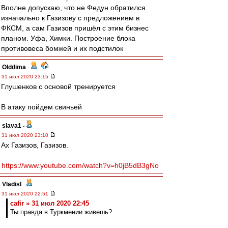
Вполне допускаю, что не Федун обратился
изначально к Газизову с предложением в
ФКСМ, а сам Газизов пришёл с этим бизнес
планом. Уфа, Химки. Построение блока
противовеса бомжей и их подстилок
Olddima
-
31 июл 2020 23:15
Глушенков с основой тренируется
В атаку пойдем свиньей
slava1
-
31 июл 2020 23:10
Ах Газизов, Газизов.
https://www.youtube.com/watch?v=h0jB5dB3gNo
Vladisl
-
31 июл 2020 22:51
cafir » 31 июл 2020 22:45
Ты правда в Туркмении живешь?