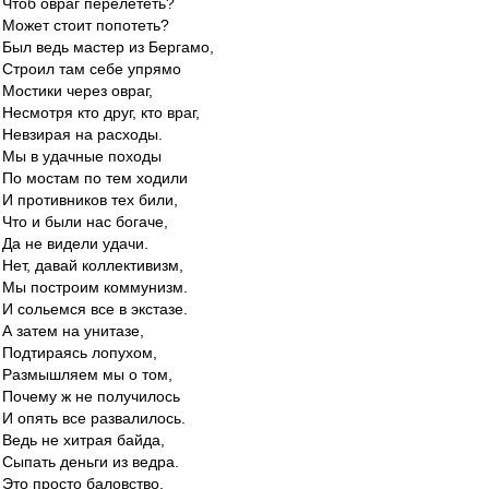
Чтоб овраг перелететь?
Может стоит попотеть?
Был ведь мастер из Бергамо,
Строил там себе упрямо
Мостики через овраг,
Несмотря кто друг, кто враг,
Невзирая на расходы.
Мы в удачные походы
По мостам по тем ходили
И противников тех били,
Что и были нас богаче,
Да не видели удачи.
Нет, давай коллективизм,
Мы построим коммунизм.
И сольемся все в экстазе.
А затем на унитазе,
Подтираясь лопухом,
Размышляем мы о том,
Почему ж не получилось
И опять все развалилось.
Ведь не хитрая байда,
Сыпать деньги из ведра.
Это просто баловство.