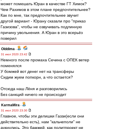
может помешать Юран в качестве ГТ Химок?
Чем Рахимов в этом плане предпочтительнее?
Как по мне, так предпочтительнее звучит
другой вариант - Юрану сказали про "приказ
Газизова", чтобы не озвучивать подлинную
причину увольнения. А Юран в это всерьёз
поверил
Olddima
-
31 июл 2020 23:42
Немного после промаха Сечина с ОПЕК ветер
поменялся
У бомжей вот денег нет на трансферы
Сидим жуем попкорн, а что остается?
Отсюда наш Лёня и разговорились
Без санкций ничего не происходит
KarmaMira
-
31 июл 2020 23:30
Главное, чтобы эти делишки Газзи(если они
действительно есть), нам "кальчеполи" не
аукнулись. Это бамжей, как политпроект не