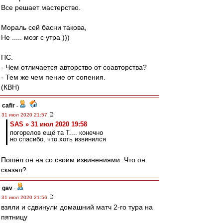
Все решает мастерство.
Мораль сей басни такова,
Не ..... мозг с утра )))
ПС.
- Чем отличается авторство от соавторства?
- Тем же чем пение от сопения.
(КВН)
cafir
-
31 июл 2020 21:57
SAS » 31 июл 2020 19:58
погорелов ещё та Т.... конечно
но спасибо, что хоть извинился
Пошёл он на со своим извинениями. Что он
сказал?
gav
-
31 июл 2020 21:56
взяли и сдвинули домашний матч 2-го тура на
пятницу