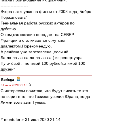
плане произношения их фамилий.
-------------------
Вчера наткнулся на фильм от 2008 года,,Бобро
Поржаловать"
Гениальная работа русских актёров по
дубляжу.
О том,как южанин попадает на СЕВЕР
Франции и сталкивается с жутким
диалектом.Порекомендую.
А речёвка уже заготовлена ,если чё.
Ла ла ла ла ла ла ла ла ла ( из репертуара
Пугачёвой ,, не имей 100 рублей,а имей 100
друзей"
Berloga
-
31 июл 2020 21:16
С интересом почитаю, что будут писать те кто
не верит в то, что Газизов уволил Юрана, когда
Химки возглавит Гунько.
# mentufer » 31 июл 2020 21:14