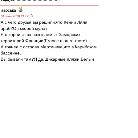
авоська
-
31 июл 2020 21:00
А с чего друзья вы решили,что Кенни Ляля
араб?Он скорей мулат.
Его корни с так называемых Заморских
территорий Франции(France d'outre-mere)
А точнее с острова Мартиника,что в Карибском
бассейне.
Вы бывали там?Я да.Шикарные пляжи.Белый
песок.Сахар пьёшь прямо из тростника)
По гражданству он естественно француз.А во
французском языке Л мягкая.
Поэтому правильно произносить Ляля.Ну если
только на антильском франко-креольском
языке нет другого звучания и Кенни не
настаивает на нем,как например другой
француз с Заморских территорий Димитри
Пайет.
И вообще с французами надо поаккуратней в