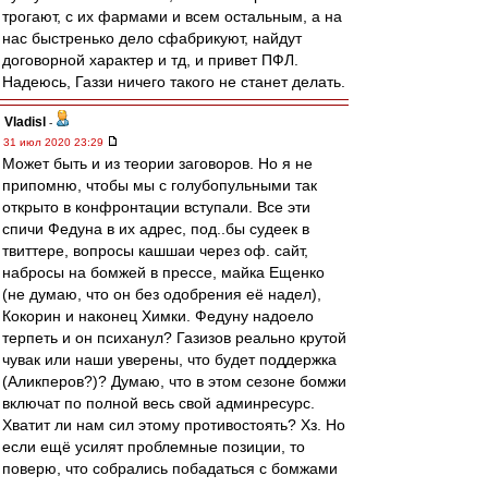
трогают, с их фармами и всем остальным, а на
нас быстренько дело сфабрикуют, найдут
договорной характер и тд, и привет ПФЛ.
Надеюсь, Газзи ничего такого не станет делать.
Vladisl
-
31 июл 2020 23:29
Может быть и из теории заговоров. Но я не
припомню, чтобы мы с голубопульными так
открыто в конфронтации вступали. Все эти
спичи Федуна в их адрес, под..бы судеек в
твиттере, вопросы кашшаи через оф. сайт,
набросы на бомжей в прессе, майка Ещенко
(не думаю, что он без одобрения её надел),
Кокорин и наконец Химки. Федуну надоело
терпеть и он психанул? Газизов реально крутой
чувак или наши уверены, что будет поддержка
(Аликперов?)? Думаю, что в этом сезоне бомжи
включат по полной весь свой админресурс.
Хватит ли нам сил этому противостоять? Хз. Но
если ещё усилят проблемные позиции, то
поверю, что собрались побадаться с бомжами