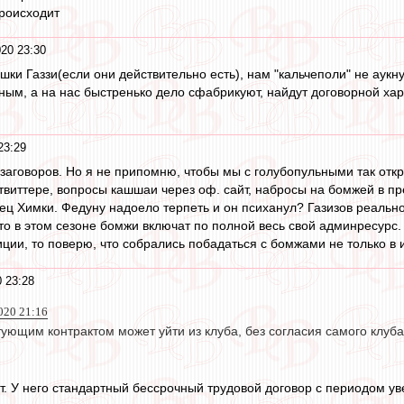
происходит
20 23:30
шки Газзи(если они действительно есть), нам "кальчеполи" не аукну
ым, а на нас быстренько дело сфабрикуют, найдут договорной харак
23:29
 заговоров. Но я не припомню, чтобы мы с голубопульными так откр
 твиттере, вопросы кашшаи через оф. сайт, набросы на бомжей в п
нец Химки. Федуну надоело терпеть и он психанул? Газизов реально
то в этом сезоне бомжи включат по полной весь свой админресурс. 
ции, то поверю, что собрались побадаться с бомжами не только в 
 23:28
020 21:16
тующим контрактом может уйти из клуба, без согласия самого клуб
ст. У него стандартный бессрочный трудовой договор с периодом ув