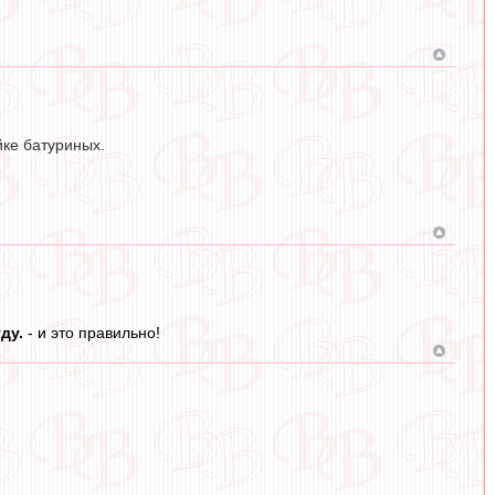
йке батуриных.
уду.
- и это правильно!