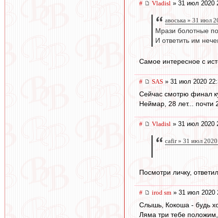
#
Vladisl
» 31 июл 2020 
авоська » 31 июл 2
Мрази болотные по
И ответить им нече
Самое интересное с ист
#
SAS
» 31 июл 2020 22:
Сейчас смотрю финал к
Неймар, 28 лет... почти 2
#
Vladisl
» 31 июл 2020 
cafir » 31 июл 2020
Посмотри личку, ответил
#
irod sm
» 31 июл 2020 
Слышь, Кокоша - будь 
Ляма три тебе положим,