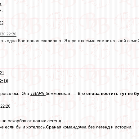
м,
м.
22
020 22:20
сть одна.Косторная свалила от Этери к весьма сомнительной семе
21
2:10
ировалось. Эта
ТВАРЬ
бомжовская ....
Его слова постить тут не б
22:20
нно оскорбляют наших легенд.
же если бы и хотелось.Сраная командочка без легенд и истории.