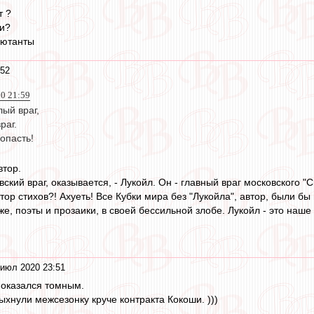
т ?
ли?
бютанты
:52
20 21:59
лый враг,
раг.
ропасть!
втор.
кий враг, оказывается, - Лукойл. Он - главный враг московского "С
тор стихов?! Ахуеть! Все Кубки мира без "Лукойла", автор, были бы
е, поэты и прозаики, в своей бессильной злобе. Лукойл - это наше
 июл 2020 23:51
 оказался томным.
хнули межсезонку круче контракта Кокоши. )))