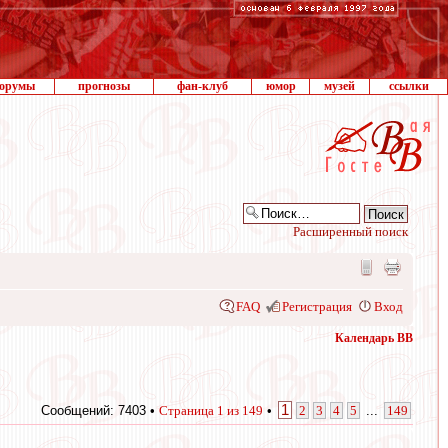
орумы
прогнозы
фан-клуб
юмор
музей
ссылки
Расширенный поиск
FAQ
Регистрация
Вход
Календарь ВВ
1
Сообщений: 7403 •
Страница
1
из
149
•
2
3
4
5
...
149