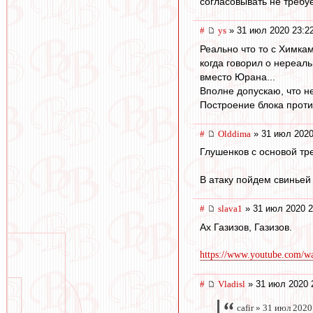
согласовывать не требуе
#
ys
» 31 июл 2020 23:2
Реально что то с Химкам
когда говорил о нереал
вместо Юрана...
Вполне допускаю, что н
Построение блока проти
#
Olddima
» 31 июл 2020
Глушенков с основой тр
В атаку пойдем свиньей
#
slava1
» 31 июл 2020 2
Ах Газизов, Газизов.
https://www.youtube.com/
#
Vladisl
» 31 июл 2020 
cafir » 31 июл 2020