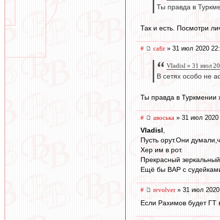
Ты правда в Турк
Так и есть. Посмотри ли
#
cafir
» 31 июл 2020 22
Vladisl » 31 июл 2
В сетях особо не 
Ты правда в Туркмении
#
авоська
» 31 июл 2020 
Vladisl
,
Пусть орут.Они думали,ч
Хер им в рот.
Прекрасный зеркальный 
Ещё бы ВАР с судейками
#
revolver
» 31 июл 2020
Если Рахимов будет ГТ в