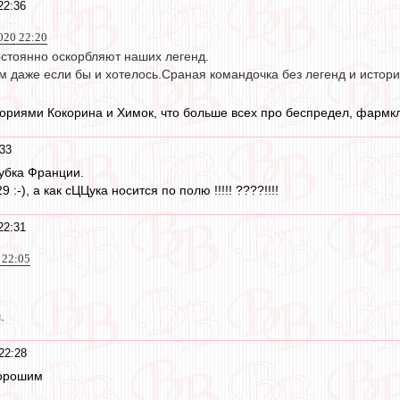
22:36
020 22:20
стоянно оскорбляют наших легенд.
м даже если бы и хотелось.Сраная командочка без легенд и истор
ориями Кокорина и Химок, что больше всех про беспредел, фармклу
33
убка Франции.
9 :-), а как сЦЦука носится по полю !!!!! ????!!!!
22:31
 22:05
.
22:28
хорошим