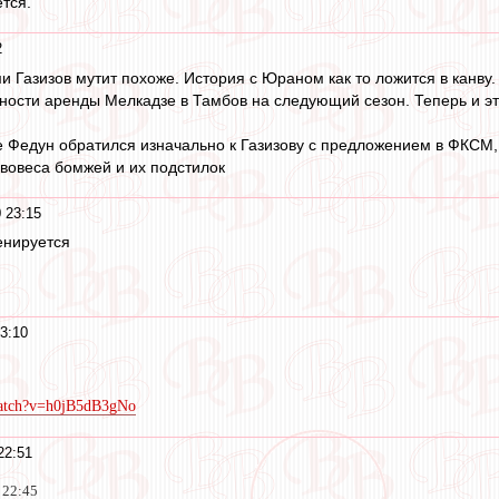
тся.
2
и Газизов мутит похоже. История с Юраном как то ложится в канву. 
ьности аренды Мелкадзе в Тамбов на следующий сезон. Теперь и эт
е Федун обратился изначально к Газизову с предложением в ФКСМ,
вовеса бомжей и их подстилок
 23:15
енируется
3:10
watch?v=h0jB5dB3gNo
22:51
 22:45