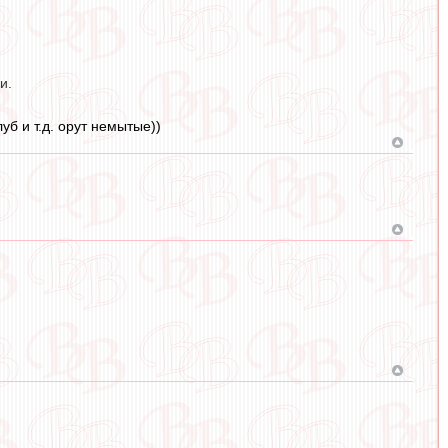
ии.
б и т.д. орут немытые))