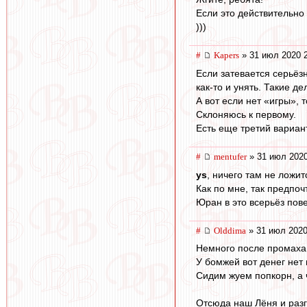
Если это действительно
)))
#
Kapers
» 31 июл 2020 
Если затевается серьёз
как-то и унять. Такие д
А вот если нет «игры»,
Склоняюсь к первому.
Есть еще третий вариант
#
mentufer
» 31 июл 2020
ys
, ничего там не ложи
Как по мне, так предпоч
Юран в это всерьёз пов
#
Olddima
» 31 июл 2020
Немного после промаха
У бомжей вот денег нет
Сидим жуем попкорн, а 
Отсюда наш Лёня и раз