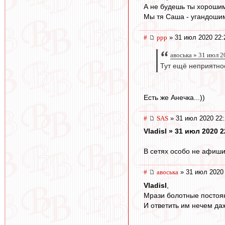
А не будешь ты хороши
Мы тя Саша - угандоши
#
ppp
» 31 июл 2020 22:
авоська » 31 июл 2
Тут ещё неприятно
Есть же Анечка...))
#
SAS
» 31 июл 2020 22:
Vladisl » 31 июл 2020 2
В сетях особо не афиш
#
авоська
» 31 июл 2020 
Vladisl
,
Мрази болотные постоя
И ответить им нечем да