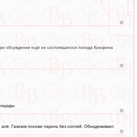
при обсуждении ещё не состоявшегося похода Кокорина
 пощады.
е алё. Газизов похоже парень без соплей. Обнадеживает.