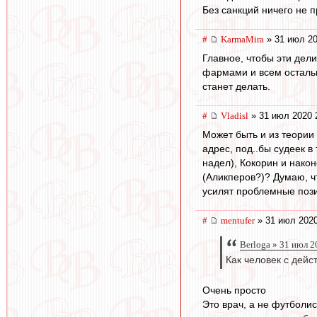
Без санкций ничего не 
#
KarmaMira
» 31 июл 20
Главное, чтобы эти дели
фармами и всем остальн
станет делать.
#
Vladisl
» 31 июл 2020 
Может быть и из теории
адрес, под..бы судеек в
надел), Кокорин и нако
(Аликперов?)? Думаю, ч
усилят проблемные пози
#
mentufer
» 31 июл 2020
Berloga » 31 июл 2
Как человек с дейс
Очень просто
Это врач, а не футболи