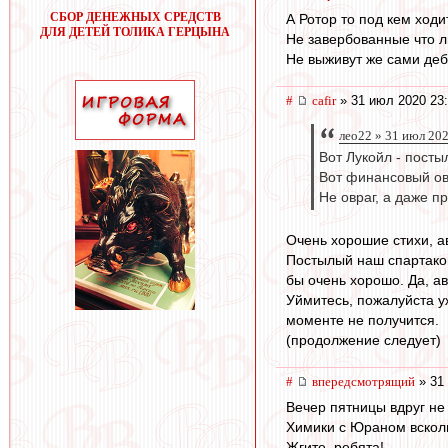
СБОР ДЕНЕЖНЫХ СРЕДСТВ
А Ротор то под кем ходи
ДЛЯ ДЕТЕЙ ТОЛИКА ГЕРЦЫНА
Не завербованные что 
Не выживут же сами де
#
cafir
» 31 июл 2020 23
лео22 » 31 июл 20
Вот Лукойл - посты
Вот финансовый ов
Не овраг, а даже п
Очень хорошие стихи, а
Постылый наш спартаковс
бы очень хорошо. Да, ав
Уймитесь, пожалуйста уж
моменте не получится.
(продолжение следует)
#
впередсмотрящий
» 31
Вечер пятницы вдруг не
Химики с Юраном всколы
Жгите, ребята!