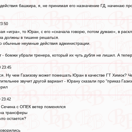
 действия башкира, я, не принимая его назначение ГД, начинаю пр
23:50
ная «игра», то Юран, с его «сначала говорю, потом думаю», в раск
ела должны в тишине решаться.
 то обычные неумные действия администрации.
 - бомжи убрали тренера, который их чуть дубля не лишил. А теперь
 23:45
тся. Ну чем Газизову может помешать Юран в качестве ГТ Химок? 
тительнее звучит другой вариант - Юрану сказали про "приказ Гази
ерил
 23:42
 Сечина с ОПЕК ветер поменялся
 на трансферы
что остается?
говорились