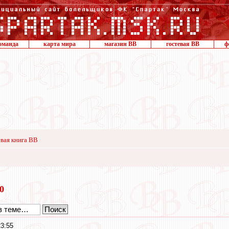
оманда
карта мира
магазин ВВ
гостевая ВВ
ф
вая книга ВВ
20
3:55