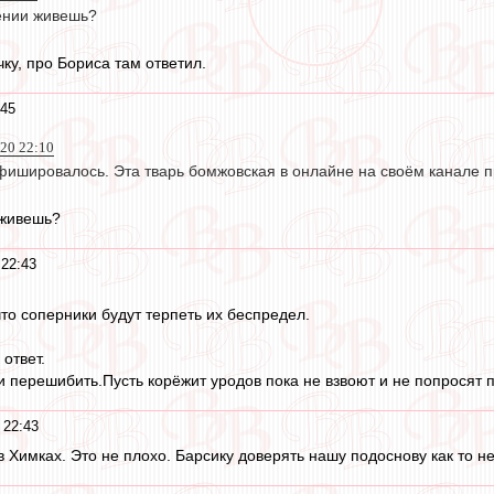
мении живешь?
чку, про Бориса там ответил.
:45
020 22:10
афишировалось. Эта тварь бомжовская в онлайне на своём канале 
 живешь?
22:43
то соперники будут терпеть их беспредел.
ответ.
 перешибить.Пусть корёжит уродов пока не взвоют и не попросят
 22:43
 Химках. Это не плохо. Барсику доверять нашу подоснову как то н