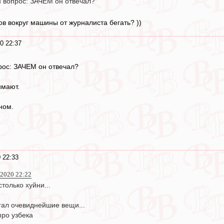
н вопрос: ЗАЧЕМ он отвечал?
ов вокруг машины от журналиста бегать? ))
0 22:37
рос: ЗАЧЕМ он отвечал?
имают.
ном.
 22:33
 2020 22:22
только хуйни...
ал очевиднейшие вещи...
про узбека