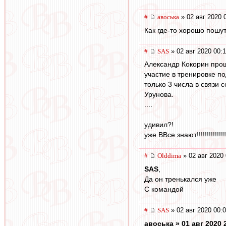
#
авоська
» 02 авг 2020 
Как где-то хорошо пошу
#
SAS
» 02 авг 2020 00:
Александр Кокорин прош
участие в тренировке п
только 3 числа в связ
Урунова.
....
удивил?!
уже ВВсе знают!!!!!!!!!!!!!!!
#
Olddima
» 02 авг 2020 
SAS
,
Да он тренькался уже
С командой
#
SAS
» 02 авг 2020 00:
авоська » 01 авг 2020 