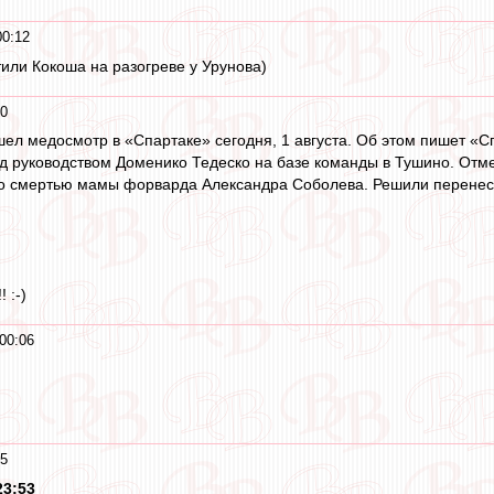
00:12
тили Кокоша на разогреве у Урунова)
10
ел медосмотр в «Спартаке» сегодня, 1 августа. Об этом пишет «С
од руководством Доменико Тедеско на базе команды в Тушино. Отме
и со смертью мамы форварда Александра Соболева. Решили перене
! :-)
00:06
05
23:53