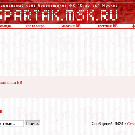
оманда
карта мира
магазин ВВ
гостевая ВВ
ф
вая книга ВВ
20
Сообщений: 9424 •
Стр