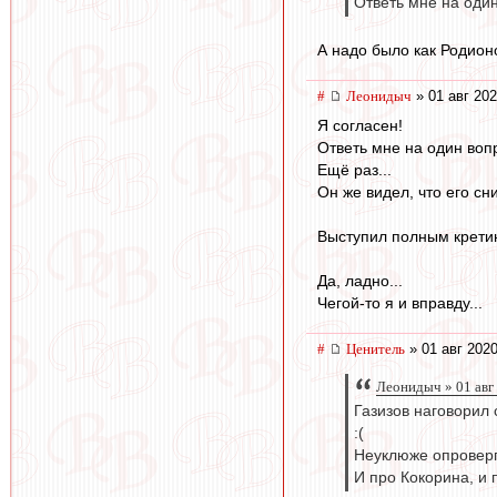
Ответь мне на оди
А надо было как Родион
#
Леонидыч
» 01 авг 202
Я согласен!
Ответь мне на один воп
Ещё раз...
Он же видел, что его сн
Выступил полным крети
Да, ладно...
Чегой-то я и вправду...
#
Ценитель
» 01 авг 2020
Леонидыч » 01 авг
Газизов наговорил с
:(
Неуклюже опроверг
И про Кокорина, и 