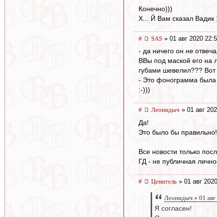
Конечно)))
Х... Й Вам сказал Вадик
#
SAS
» 01 авг 2020 22:
- да ничего он не отвеча
ВВы под маской его на 
губами шевелил??? Вот и
- Это фонограмма была в
:-)))
#
Леонидыч
» 01 авг 202
Да!
Это было бы правильно!
Все новости только пос
ГД - не публичная лично
#
Ценитель
» 01 авг 2020
Леонидыч » 01 авг
Я согласен!