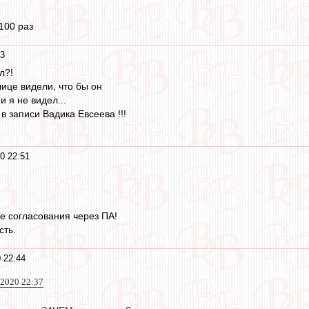
 100 раз
53
л?!
лице видели, что бы он
 я не видел...
 записи Вадика Евсеева !!!
0 22:51
ле согласования через ПА!
сть.
 22:44
 2020 22:37