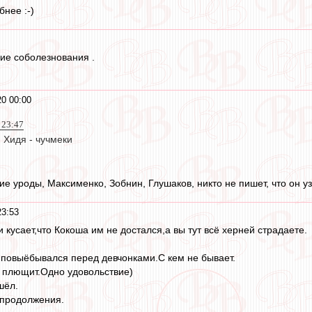
нее :-)
ие соболезнования .
20 00:00
 23:47
и Хидя - чучмеки
кие уроды, Максименко, Зобнин, Глушаков, никто не пишет, что он 
23:53
 кусает,что Кокоша им не достался,а вы тут всё херней страдаете.
,повыёбывался перед девчонками.С кем не бывает.
 плющит.Одно удовольствие)
шёл.
продолжения.