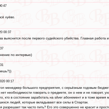
00:47
сё хуёво.
20 00:37
ва выяснится после первого судейского убийства. Главная работа и
:37
мнение по интервью)
:31
шешь?))
2020 00:17
к топ менеджер большого предприятия, с серьёзным годовым бюдже
 нет необходимости говорить о предмете, он о нем и не говорит, ухо
о, кто в состояние заработать на silver абонемент и в тоже время
ихся людей, которые вкладывают все силы в Спартак.
 разрешает так часто пить? Его это совершенно не красит и прост