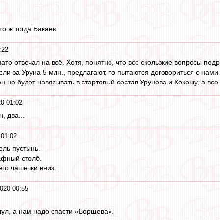
то ж тогда Бакаев.
:22
евато отвечал на всё. Хотя, понятно, что все скользкие вопросы под
сли за Уруна 5 млн., предлагают, то пытаются договориться с нами з
он не будет навязывать в стартовый состав Урунова и Кокошу, а вс
20 01:02
, два...
 01:02
ель пустынь.
рафный столб.
его чашечки вниз.
2020 00:55
дул, а нам надо спасти «Борщева».