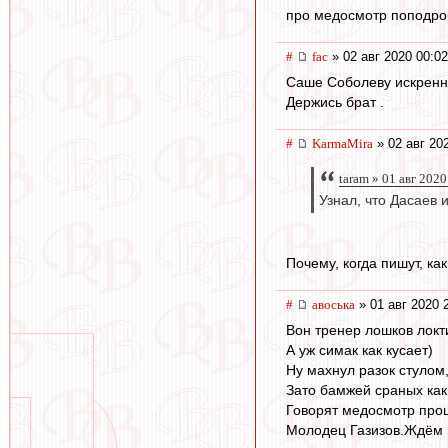
про медосмотр поподроб
#
fac
» 02 авг 2020 00:02
Саше Соболеву искренн
Держись брат .
#
KarmaMira
» 02 авг 20
taram » 01 авг 2020
Узнал, что Дасаев 
Почему, когда пишут, ка
#
авоська
» 01 авг 2020 
Вон тренер лошков локти
А уж симак как кусает)
Ну махнул разок стулом
Зато бамжей сраных как
Говорят медосмотр про
Молодец Газизов.Ждём 