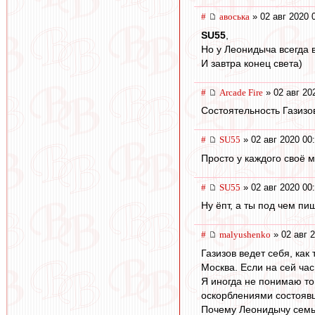
#
авоська
» 02 авг 2020 
SU55
,
Но у Леонидыча всегда в
И завтра конец света)
#
Arcade Fire
» 02 авг 20
Состоятельность Газизо
#
SU55
» 02 авг 2020 00
Просто у каждого своë 
#
SU55
» 02 авг 2020 00
Ну ëпт, а ты под чем пи
#
malyushenko
» 02 авг 
Газизов ведет себя, ка
Москва. Если на сей час
Я иногда не понимаю тог
оскорблениями состоявш
Почему Леонидычу семья