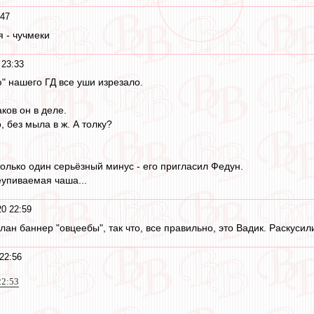
:47
я - чучмеки
 23:33
" нашего ГД все уши изрезало.
ков он в деле.
, без мыла в ж. А толку?
только один серьёзный минус - его пригласил Федун.
еупиваемая чаша...
20 22:59
лан баннер "овцеебы", так что, все правильно, это Вадик. Раскусили!
22:56
22:53