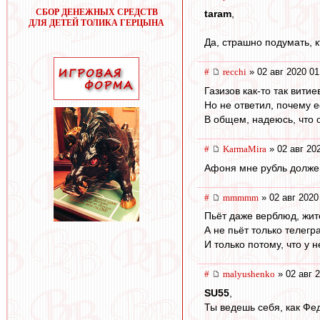
СБОР ДЕНЕЖНЫХ СРЕДСТВ
taram
,
ДЛЯ ДЕТЕЙ ТОЛИКА ГЕРЦЫНА
Да, страшно подумать, к
#
recchi
» 02 авг 2020 01
Газизов как-то так вити
Но не ответил, почему е
В общем, надеюсь, что 
#
KarmaMira
» 02 авг 20
Афоня мне рубль должен
#
mmmmm
» 02 авг 2020
Пьёт даже верблюд, жит
А не пьёт только телег
И только потому, что у н
#
malyushenko
» 02 авг 
SU55
,
Ты ведешь себя, как Фе