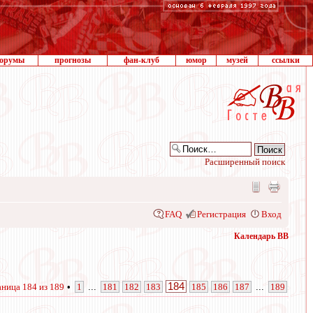
орумы
прогнозы
фан-клуб
юмор
музей
ссылки
Расширенный поиск
FAQ
Регистрация
Вход
Календарь ВВ
184
аница
184
из
189
•
1
...
181
182
183
185
186
187
...
189