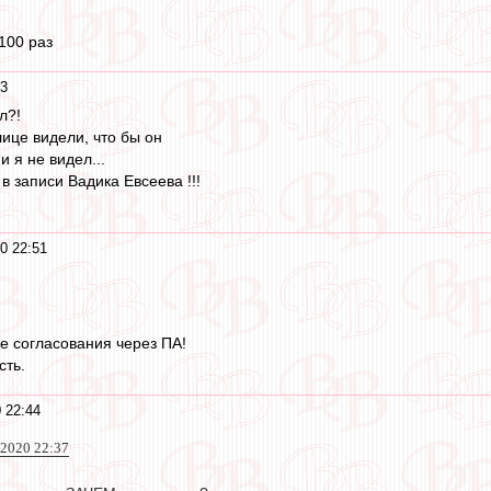
 100 раз
53
л?!
лице видели, что бы он
 я не видел...
 записи Вадика Евсеева !!!
0 22:51
ле согласования через ПА!
сть.
 22:44
 2020 22:37