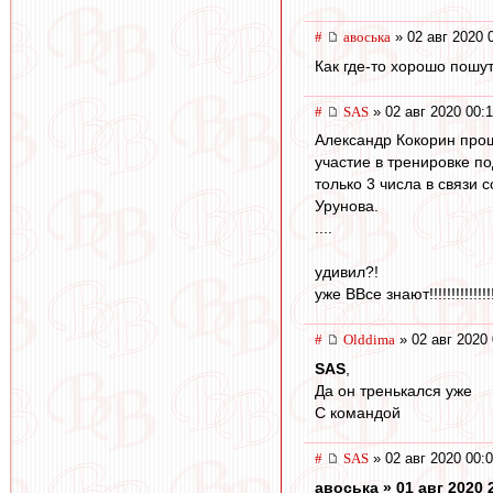
#
авоська
» 02 авг 2020 
Как где-то хорошо пошу
#
SAS
» 02 авг 2020 00:
Александр Кокорин прош
участие в тренировке п
только 3 числа в связ
Урунова.
....
удивил?!
уже ВВсе знают!!!!!!!!!!!!!!!
#
Olddima
» 02 авг 2020 
SAS
,
Да он тренькался уже
С командой
#
SAS
» 02 авг 2020 00:
авоська » 01 авг 2020 