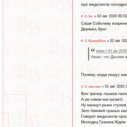
про медосмотр поподроб
#
fac
» 02 авг 2020 00:02
Саше Соболеву искренн
Держись брат .
#
KarmaMira
» 02 авг 20
taram » 01 авг 2020
Узнал, что Дасаев 
Почему, когда пишут, ка
#
авоська
» 01 авг 2020 
Вон тренер лошков локти
А уж симак как кусает)
Ну махнул разок стулом
Зато бамжей сраных как
Говорят медосмотр про
Молодец Газизов.Ждём 