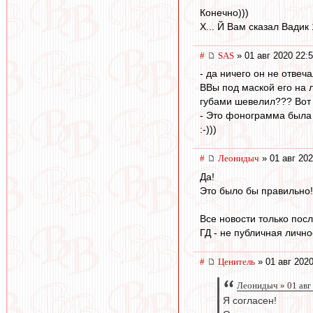
Конечно)))
Х... Й Вам сказал Вадик
#
SAS
» 01 авг 2020 22:
- да ничего он не отвеча
ВВы под маской его на 
губами шевелил??? Вот и
- Это фонограмма была в
:-)))
#
Леонидыч
» 01 авг 202
Да!
Это было бы правильно!
Все новости только пос
ГД - не публичная лично
#
Ценитель
» 01 авг 2020
Леонидыч » 01 авг
Я согласен!