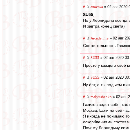
#
авоська
» 02 авг 2020 
SU55
,
Но у Леонидыча всегда в
И завтра конец света)
#
Arcade Fire
» 02 авг 20
Состоятельность Газизо
#
SU55
» 02 авг 2020 00
Просто у каждого своë 
#
SU55
» 02 авг 2020 00
Ну ëпт, а ты под чем пи
#
malyushenko
» 02 авг 
Газизов ведет себя, ка
Москва. Если на сей час
Я иногда не понимаю тог
оскорблениями состоявш
Почему Леонидычу семья