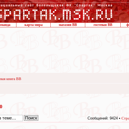
оманда
карта мира
магазин ВВ
гостевая ВВ
ф
вая книга ВВ
20
Сообщений: 9424 •
Стр