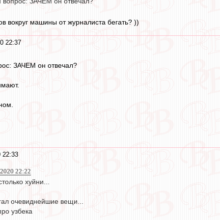
н вопрос: ЗАЧЕМ он отвечал?
ов вокруг машины от журналиста бегать? ))
0 22:37
рос: ЗАЧЕМ он отвечал?
имают.
ном.
 22:33
 2020 22:22
только хуйни...
ал очевиднейшие вещи...
про узбека