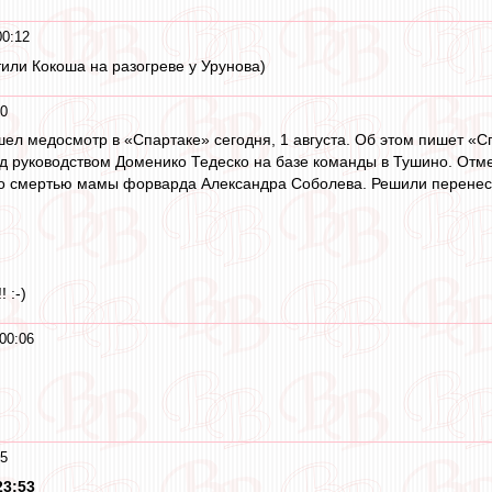
00:12
тили Кокоша на разогреве у Урунова)
10
ел медосмотр в «Спартаке» сегодня, 1 августа. Об этом пишет «С
од руководством Доменико Тедеско на базе команды в Тушино. Отме
и со смертью мамы форварда Александра Соболева. Решили перене
! :-)
00:06
05
23:53