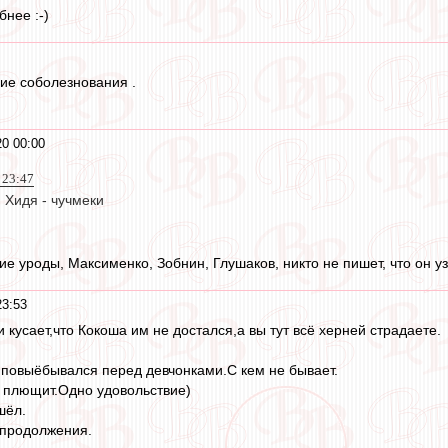
нее :-)
ие соболезнования .
20 00:00
 23:47
и Хидя - чучмеки
кие уроды, Максименко, Зобнин, Глушаков, никто не пишет, что он 
23:53
 кусает,что Кокоша им не достался,а вы тут всё херней страдаете.
,повыёбывался перед девчонками.С кем не бывает.
 плющит.Одно удовольствие)
шёл.
продолжения.