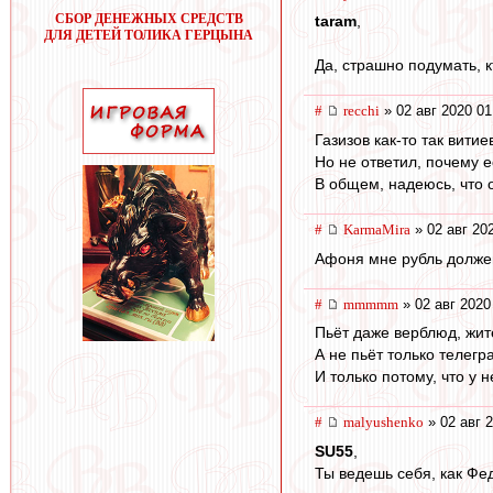
СБОР ДЕНЕЖНЫХ СРЕДСТВ
taram
,
ДЛЯ ДЕТЕЙ ТОЛИКА ГЕРЦЫНА
Да, страшно подумать, к
#
recchi
» 02 авг 2020 01
Газизов как-то так вити
Но не ответил, почему е
В общем, надеюсь, что 
#
KarmaMira
» 02 авг 20
Афоня мне рубль должен
#
mmmmm
» 02 авг 2020
Пьёт даже верблюд, жит
А не пьёт только телег
И только потому, что у н
#
malyushenko
» 02 авг 
SU55
,
Ты ведешь себя, как Фе