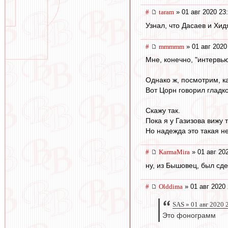
#
taram
» 01 авг 2020 23
Узнал, что Дасаев и Хид
#
mmmmm
» 01 авг 2020
Мне, конечно, "интервью
Однако ж, посмотрим, ка
Вот Цорн говорил гладко
Скажу так.
Пока я у Газизова вижу 
Но надежда это такая н
#
KarmaMira
» 01 авг 20
ну, из Бышовец, был сде
#
Olddima
» 01 авг 2020 
SAS » 01 авг 2020 
Это фонограмм