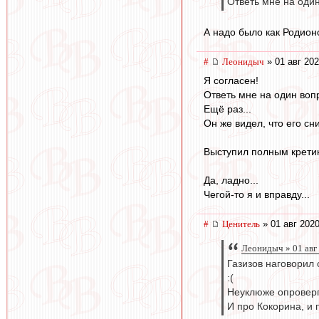
Ответь мне на оди
А надо было как Родион
#
Леонидыч
» 01 авг 202
Я согласен!
Ответь мне на один воп
Ещё раз...
Он же видел, что его сн
Выступил полным крети
Да, ладно...
Чегой-то я и вправду...
#
Ценитель
» 01 авг 2020
Леонидыч » 01 авг
Газизов наговорил с
:(
Неуклюже опроверг
И про Кокорина, и 