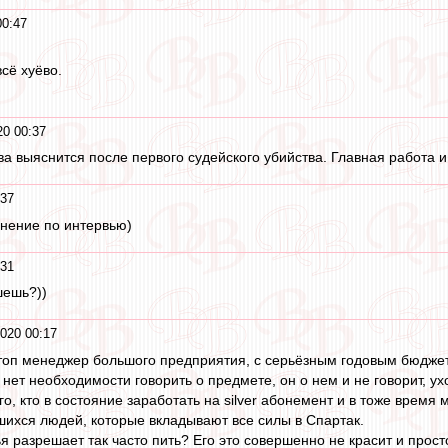
00:47
сё хуёво.
20 00:37
ва выяснится после первого судейского убийства. Главная работа и
:37
мнение по интервью)
:31
шешь?))
2020 00:17
к топ менеджер большого предприятия, с серьёзным годовым бюдже
 нет необходимости говорить о предмете, он о нем и не говорит, ухо
о, кто в состояние заработать на silver абонемент и в тоже время
ихся людей, которые вкладывают все силы в Спартак.
 разрешает так часто пить? Его это совершенно не красит и прост