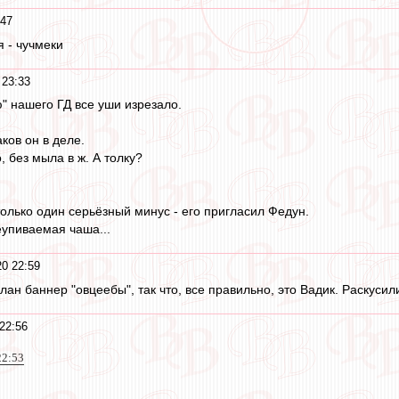
:47
я - чучмеки
 23:33
" нашего ГД все уши изрезало.
ков он в деле.
, без мыла в ж. А толку?
только один серьёзный минус - его пригласил Федун.
еупиваемая чаша...
20 22:59
лан баннер "овцеебы", так что, все правильно, это Вадик. Раскусили!
22:56
22:53