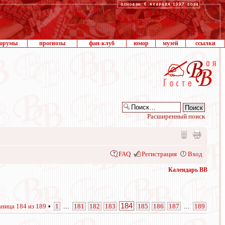
орумы
прогнозы
фан-клуб
юмор
музей
ссылки
Расширенный поиск
FAQ
Регистрация
Вход
Календарь ВВ
184
аница
184
из
189
•
1
...
181
182
183
185
186
187
...
189