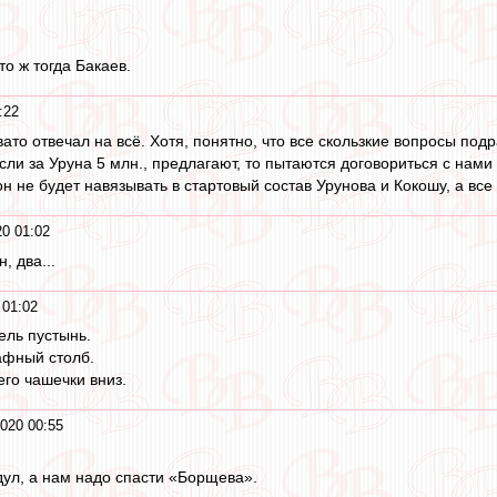
то ж тогда Бакаев.
:22
евато отвечал на всё. Хотя, понятно, что все скользкие вопросы под
сли за Уруна 5 млн., предлагают, то пытаются договориться с нами з
он не будет навязывать в стартовый состав Урунова и Кокошу, а вс
20 01:02
, два...
 01:02
ель пустынь.
рафный столб.
его чашечки вниз.
2020 00:55
дул, а нам надо спасти «Борщева».