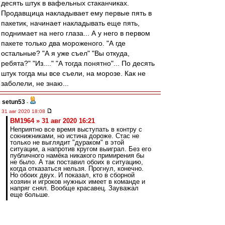
десять штук в вафельных стаканчиках.
Продавщица накладывает ему первые пять в
пакетик, начинает накладывать еще пять,
поднимает на него глаза... А у него в первом
пакете только два мороженого. "А где
остальные? "А я уже съел" "Вы откуда,
ребята?" "Из...." "А тогда понятно"... По десять
штук тогда мы все съели, на морозе. Как не
заболели, не знаю...
setun53
-
31 авг 2020 18:08
BM1964 » 31 авг 2020 16:21
Неприятно все время выступать в контру с
сокнижниками, но истина дороже. Стас не
только не выглядит "дураком" в этой
ситуации, а напротив кругом выиграл. Без его
публичного намёка никакого примирения бы
не было. А так поставил обоих в ситуацию,
когда отказаться нельзя. Прогнул, конечно.
Но обоих двух. И показал, кто в сборной
хозяин и игроков нужных имеет в команде и
напряг снял. Вообще красавец. Зауважал
еще больше.
Посмотрим на уважаемого на ЧЕ и в отборах