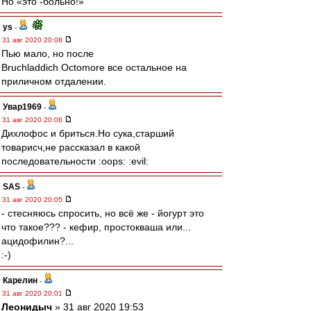
Но «это -больно!»
ys
-
31 авг 2020 20:08
Пью мало, но после
Bruchladdich Octomore все остальное на
приличном отдалении.
Увар1969
-
31 авг 2020 20:06
Дихлофос и бриться.Но сука,старший
товарисч,не рассказал в какой
последовательности :oops: :evil:
SAS
-
31 авг 2020 20:05
- стесняюсь спросить, но всё же - йогурт это
что такое??? - кефир, простокваша или...
ацидофилин?...
:-)
Карелин
-
31 авг 2020 20:01
Леонидыч
» 31 авг 2020 19:53