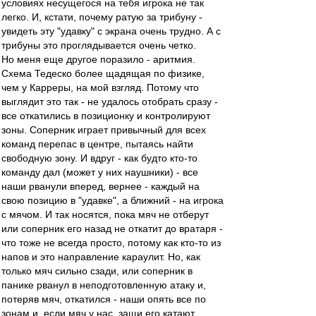
условиях несущегося на тебя игрока не так
легко. И, кстати, почему ратую за трибуну -
увидеть эту "удавку" с экрана очень трудно. А с
трибуны это проглядывается очень четко.
Но меня еще другое поразило - аритмия.
Схема Тедеско более щадящая по физике,
чем у Карреры, на мой взгляд. Потому что
выглядит это так - не удалось отобрать сразу -
все откатились в позиционку и контролируют
зоны. Соперник играет привычный для всех
команд перепас в центре, пытаясь найти
свободную зону. И вдруг - как будто кто-то
команду дал (может у них наушники) - все
наши рванули вперед, вернее - каждый на
свою позицию в "удавке", а ближний - на игрока
с мячом. И так носятся, пока мяч не отберут
или соперник его назад не откатит до вратаря -
что тоже не всегда просто, потому как кто-то из
напов и это направление караулит. Но, как
только мяч сильно сзади, или соперник в
панике рванул в неподготовленную атаку и,
потеряв мяч, откатился - наши опять все по
зонам и, если мяч у нас, защи его катают