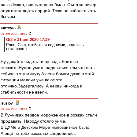
раза.Лежал, очень херово было. Съел за вечер
штук пятнадцать порций. Тоже не заболел хоть
бы хны.
митхун
-
31 авг 2020 18:17
Gt3 » 31 авг 2020 17:39
Рано, Саш, стебаться над ними, надеюсь
пока рано.)
Ну давайте сидеть тише воды.Бояться
сглазить.Нужно уметь радоваться тем что есть
сейчас в эту минуту.А если бомжи даже в этой
ситуации мелочи уже воют это
отлично.Задёргались. А нервы никогда к
стабильности не ввели.
suslov
-
31 авг 2020 18:14
В Лужниках первое мороженное в рожках стали
продавать. Народу стояло уйма.
В ЦУМе и Детском Мире импозантное было.
А ещё на трёх вокзалах сподобились