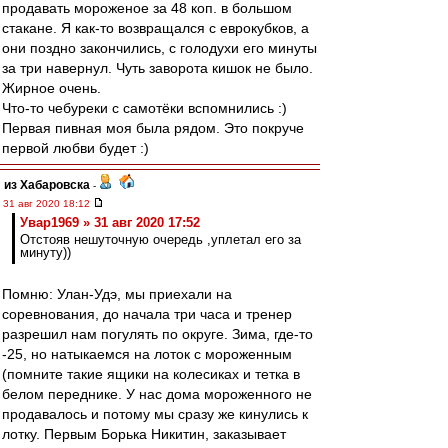
продавать мороженое за 48 коп. в большом
стакане. Я как-то возвращался с еврокубков, а
они поздно закончились, с голодухи его минуты
за три навернул. Чуть заворота кишок не было.
Жирное очень.
Что-то чебуреки с самотёки вспомнились :)
Первая пивная моя была рядом. Это покруче
первой любви будет :)
из Хабаровска
-
31 авг 2020 18:12
Увар1969 » 31 авг 2020 17:52
Отстояв нешуточную очередь ,уплетал его за
минуту))
Помню: Улан-Удэ, мы приехали на
соревнования, до начала три часа и тренер
разрешил нам погулять по округе. Зима, где-то
-25, но натыкаемся на лоток с мороженным
(помните такие ящики на колесиках и тетка в
белом переднике. У нас дома мороженного не
продавалось и потому мы сразу же кинулись к
лотку. Первым Борька Никитин, заказывает