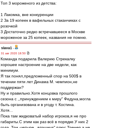
Топ 3 мороженого из детства:
1 Лакомка, вне конкуренции
2 За 19 копеек в вафельных стаканчиках с
розочкой
3 Достаточно редко встречавшееся в Москве
мороженое за 25 копеек, названия не помню.
slava1
-
31 авг 2020 18:50
Команда подарила Валерию Стрекалку
хорошее настроение на две недели, как
минимум.
Я так понял,предложенный спор на 500$ в
течении пяти лет Динама М. чемпион,не
поддержан?
Ну и правильно.Хотя концовка прошлого
сезона с ,,принуждением к миру" Федуна,могла
быть организована и в угоду т. Костина.
Хотя...
Пока там жидковатый набор игроков,я не про
габариты.С этим как раз всё в порядке.У них 2
года. Три -четыре ,,влашича",плюс Тренер,а не