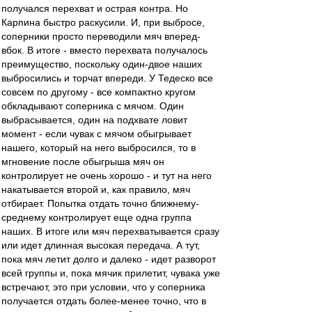
получался перехват и острая контра. Но
Карпина быстро раскусили. И, при выбросе,
соперники просто переводили мяч вперед-
вбок. В итоге - вместо перехвата получалось
преимущество, поскольку один-двое наших
выбросились и торчат впереди. У Тедеско все
совсем по другому - все компактно кругом
обкладывают соперника с мячом. Один
выбрасывается, один на подхвате ловит
момент - если чувак с мячом обыгрывает
нашего, который на него выбросился, то в
мгновение после обыгрыша мяч он
контролирует не очень хорошо - и тут на него
накатывается второй и, как правило, мяч
отбирает. Попытка отдать точно ближнему-
среднему контролирует еще одна группа
наших. В итоге или мяч перехватывается сразу
или идет длинная высокая передача. А тут,
пока мяч летит долго и далеко - идет разворот
всей группы и, пока мячик прилетит, чувака уже
встречают, это при условии, что у соперника
получается отдать более-менее точно, что в