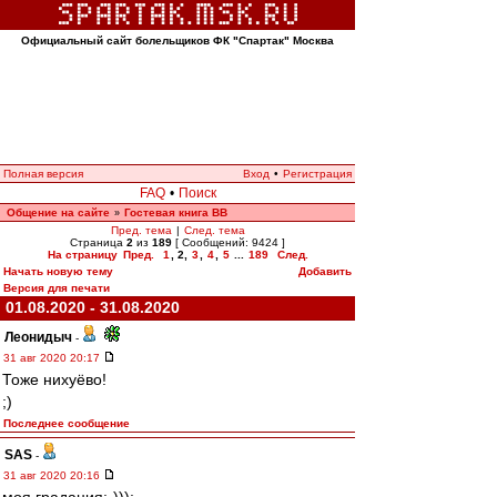
Официальный сайт болельщиков ФК "Спартак" Москва
Полная версия
Вход
•
Регистрация
FAQ
•
Поиск
Общение на сайте
Гостевая книга ВВ
»
Пред. тема
|
След. тема
Страница
2
из
189
[ Сообщений: 9424 ]
На страницу
Пред.
1
,
2
,
3
,
4
,
5
...
189
След.
Начать новую тему
Добавить
Версия для печати
01.08.2020 - 31.08.2020
Леонидыч
-
31 авг 2020 20:17
Тоже нихуёво!
;)
Последнее сообщение
SAS
-
31 авг 2020 20:16