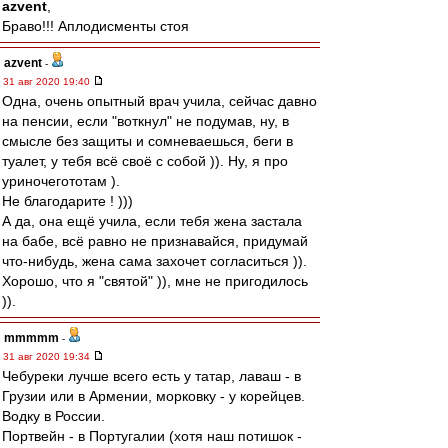
azvent
,
Браво!!! Аплодисменты стоя
azvent
-
31 авг 2020 19:40
Одна, очень опытный врач учила, сейчас давно
на пенсии, если "воткнул" не подумав, ну, в
смысле без защиты и сомневаешься, беги в
туалет, у тебя всё своё с собой )). Ну, я про
уриночегототам ).
Не благодарите ! )))
А да, она ещё учила, если тебя жена застала
на бабе, всё равно не признавайся, придумай
что-нибудь, жена сама захочет согласиться )).
Хорошо, что я "святой" )), мне не пригодилось
)).
mmmmm
-
31 авг 2020 19:34
Чебуреки лучше всего есть у татар, лаваш - в
Грузии или в Армении, морковку - у корейцев.
Водку в России.
Портвейн - в Португалии (хотя наш потишок -