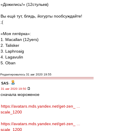
«Дожились!» (12стульев)
Вы ещё тут, блядь, йогурты пообсуждайте!
;(
«Моя пятёрка»:
1. Macallan (12yers)
2. Talisker
3. Laphroaig
4. Lagavulin
5. Oban
Редактировалось 31 авг 2020 19:55
SAS
-
31 авг 2020 19:50
сначала мороженое
https://avatars.mds.yandex.net/get-zen_ ...
scale_1200
https://avatars.mds.yandex.net/get-zen_ ...
scale_1200