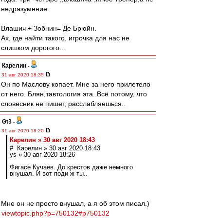
недразумение.
Влашич + Зобнин= Де Брюйн.
Ах, где найти такого, игрочка для нас не
слишком дорогого...
Карелин
-
31 авг 2020 18:35
Он по Маслову копает. Мне за него прилетело
от него. Блян,тавтология эта..Всё потому, что
словесник не пишет, расслабляешься..
Gt3
-
31 авг 2020 18:20
Карелин » 30 авг 2020 18:43
# Карелин » 30 авг 2020 18:43
ys » 30 авг 2020 18:26
Фигасе Кучаев. До крестов даже немного
внушал. И вот поди ж ты..
Мне он не просто внушал, а я об этом писал.)
viewtopic.php?p=750132#p750132