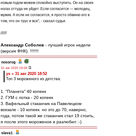
новым годом можем спокойно выступить. Он на своих
ногах оттуда не уйдет. Если согласится — молодец,
мужик. А если не согласится, я просто обвиню его в
том, что он трус и все", - сказал судья.
/////
Александр Соболев
- лучший игрок недели
(версия ФНК). !!!!!!!
nosorog
-
31 авг 2020 19:08
ys » 31 авг 2020 18:52
Топ 3 мороженого из детства:
1. "Планета" 40 копеек
2. ГУМ с лотка - 20 копеек
3. Вафельный стаканчик на Павелецком
вокзале - 10 копеек. но это до 70, наверно,
года, потом такой же стаканчик стал 19 стоить,
я после этого мороженое и разлюбил :-)
slava1
-