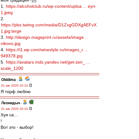
моя градация:-))):
1.
https://alcoholclub.ru/wp-content/uploa ... eyn-
1.jpeg
2.
https://pbs.twimg.com/media/D1ZxgGDXgAEFvX
1.jpg:large
3.
http://design.mageprint.ru/assets/image ...
nikovo.jpg
4.
https://i1.wp.com/winestyle.ru/images_r ...
949378.jpg
5.
https://avatars.mds.yandex.net/get-zen_ ...
scale_1200
Olddima
-
31 авг 2020 20:14
Я торф люблю
Леонидыч
-
31 авг 2020 20:10
Хуя се...
!
Вот это - выбор!