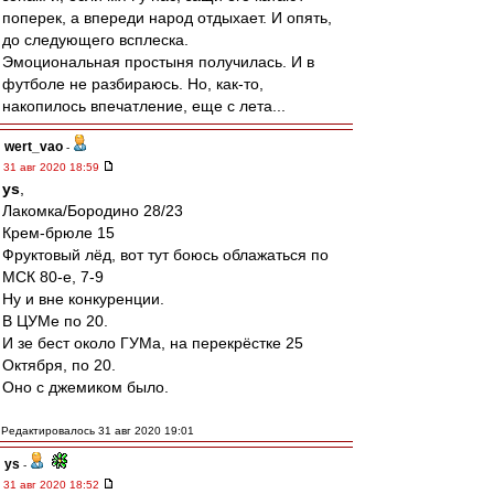
поперек, а впереди народ отдыхает. И опять,
до следующего всплеска.
Эмоциональная простыня получилась. И в
футболе не разбираюсь. Но, как-то,
накопилось впечатление, еще с лета...
wert_vao
-
31 авг 2020 18:59
ys
,
Лакомка/Бородино 28/23
Крем-брюле 15
Фруктовый лёд, вот тут боюсь облажаться по
МСК 80-е, 7-9
Ну и вне конкуренции.
В ЦУМе по 20.
И зе бест около ГУМа, на перекрёстке 25
Октября, по 20.
Оно с джемиком было.
Редактировалось 31 авг 2020 19:01
ys
-
31 авг 2020 18:52