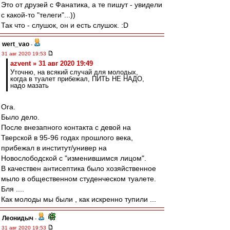
Это от друзей с Фанатика, а те пишут - увидели
с какой-то "телеги"...))
Так что - слушок, он и есть слушок. :D
wert_vao
-
31 авг 2020 19:53
azvent » 31 авг 2020 19:49
Уточню, на всякий случай для молодых,
когда в туалет прибежал, ПИТЬ НЕ НАДО,
надо мазать
Ога.
Было дело.
После внезапного контакта с девой на
Тверской в 95-96 годах прошлого века,
прибежал в институт/универ на
Новослободской с "изменившимся лицом".
В качествен антисептика было хозяйственное
мыло в общественном студенческом туалете.
Бля ....
Как молоды мы были , как искренно тупили ...
Леонидыч
-
31 авг 2020 19:53