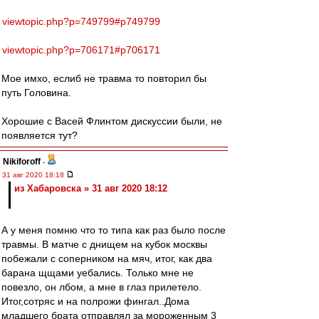
viewtopic.php?p=749799#p749799
viewtopic.php?p=706171#p706171
Мое имхо, еслиб не травма то повторил бы
путь Головина.
Хорошие с Васей Флинтом дискуссии были, не
появляется тут?
Nikiforoff
-
31 авг 2020 18:18
из Хабаровска » 31 авг 2020 18:12
А у меня помню что то типа как раз было после
травмы. В матче с днищем на кубок москвы
побежали с соперником на мяч, итог, как два
барана щщами уебались. Только мне не
повезло, он лбом, а мне в глаз прилетело.
Итог,сотряс и на полрожи фингал..Дома
младшего брата отправлял за мороженным 3