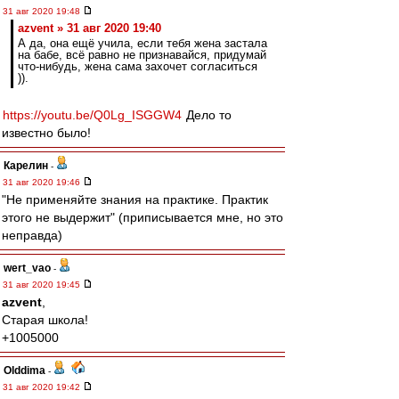
31 авг 2020 19:48
azvent » 31 авг 2020 19:40
А да, она ещё учила, если тебя жена застала
на бабе, всё равно не признавайся, придумай
что-нибудь, жена сама захочет согласиться
)).
https://youtu.be/Q0Lg_ISGGW4
Дело то
известно было!
Карелин
-
31 авг 2020 19:46
"Не применяйте знания на практике. Практик
этого не выдержит" (приписывается мне, но это
неправда)
wert_vao
-
31 авг 2020 19:45
azvent
,
Старая школа!
+1005000
Olddima
-
31 авг 2020 19:42