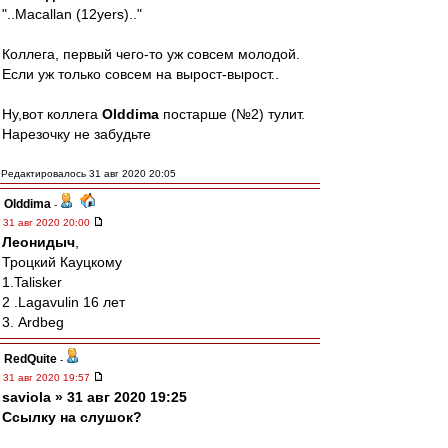
"..Macallan (12yers).."
Коллега, первый чего-то уж совсем молодой.
Если уж только совсем на вырост-вырост..
Ну,вот коллега
Olddima
постарше (№2) тулит.
Нарезочку не забудьте
Редактировалось 31 авг 2020 20:05
Olddima
-
31 авг 2020 20:00
Леонидыч
,
Троцкий Кауцкому
1.Talisker
2 .Lagavulin 16 лет
3. Ardbeg
RedQuite
-
31 авг 2020 19:57
saviola » 31 авг 2020 19:25
Ссылку на слушок?