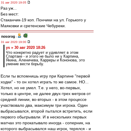
31 авг 2020 19:05
Раз уж...
Без мест:
Cтаканчик-19 коп. Пончики на ул. Горького у
Маяковки и сретенские Чебуреки.
nosorog
-
31 авг 2020 19:00
ys » 30 авг 2020 18:26
Что конкретно радует и удивляет в этом
Спартаке - и этого не было ни у Карпина,
Якина, Аленичева, Карреры и Кононова, это
умение вести борьбу.
Если ты вспомнишь игру при Карпине "первой
ходки" - то он хотел играть то же самое. НО...
Хотел, но не умел. Т.е. у него, во-первых,
только в центре, не далее двух-трех метров от
средней линии, во-вторых - в этом процессе
участвовало два, максимум три игрока. Один
выбрасывался, второй пытался встретить, если
первого обыгрывали. И в нескольких первых
матчах это прокатывало иногда - соперник, на
которого выбрасывался наш игрок, терялся - и