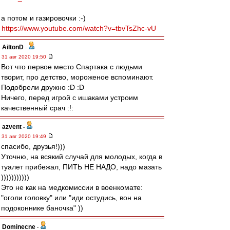
а потом и газировочки :-)
https://www.youtube.com/watch?v=tbvTsZhc-vU
AiltonD
-
31 авг 2020 19:50
Вот что первое место Спартака с людьми
творит, про детство, мороженое вспоминают.
Подобрели дружно :D :D
Ничего, перед игрой с ишаками устроим
качественный срач :!:
azvent
-
31 авг 2020 19:49
спасибо, друзья!)))
Уточню, на всякий случай для молодых, когда в
туалет прибежал, ПИТЬ НЕ НАДО, надо мазать
)))))))))))
Это не как на медкомиссии в военкомате:
"оголи головку" или "иди остудись, вон на
подоконнике баночка" ))
Dominecne
-