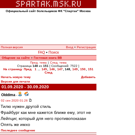
Официальный сайт болельщиков ФК "Спартак" Москва
Полная версия
Вход
•
Регистрация
FAQ
•
Поиск
Общение на сайте
Гостевая книга ВВ
»
Пред. тема
|
След. тема
Страница
148
из
151
[ Сообщений: 7522 ]
На страницу
Пред.
1
...
145
,
146
,
147
,
148
,
149
,
150
,
151
След.
Начать новую тему
Добавить
Версия для печати
01.09.2020 - 30.09.2020
Olddima
-
02 сен 2020 01:26
Тилю нужен другой стиль
Фрайбург как мне кажется ближе ему, этот не
Лейпциг, который для него противопоказан
Опять же имхо
Последнее сообщение