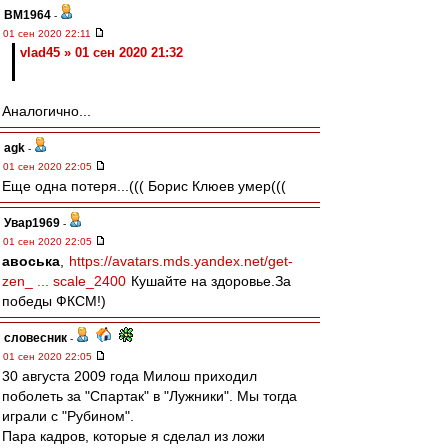
BM1964
-
01 сен 2020 22:11
vlad45 » 01 сен 2020 21:32
Аналогично...
agk
-
01 сен 2020 22:05
Еще одна потеря...((( Борис Клюев умер(((
Увар1969
-
01 сен 2020 22:05
авоська
,
https://avatars.mds.yandex.net/get-
zen_ ... scale_2400
Кушайте на здоровье.За
победы ФКСМ!)
словесник
-
01 сен 2020 22:05
30 августа 2009 года Милош приходил
поболеть за "Спартак" в "Лужники". Мы тогда
играли с "Рубином".
Пара кадров, которые я сделал из ложи