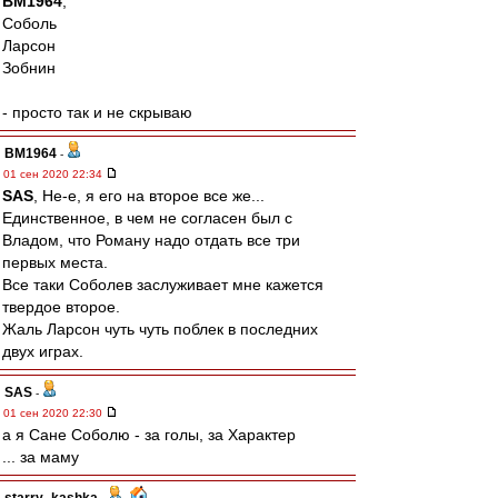
BM1964
,
Соболь
Ларсон
Зобнин
- просто так и не скрываю
BM1964
-
01 сен 2020 22:34
SAS
, Не-е, я его на второе все же...
Единственное, в чем не согласен был с
Владом, что Роману надо отдать все три
первых места.
Все таки Соболев заслуживает мне кажется
твердое второе.
Жаль Ларсон чуть чуть поблек в последних
двух играх.
SAS
-
01 сен 2020 22:30
а я Сане Соболю - за голы, за Характер
... за маму