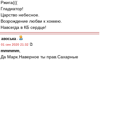
Ржига(((
Гладиатор!
Царство небесное.
Возрождение любви к хоккею.
Навсегда в КБ сердце!
авоська
-
01 сен 2020 21:32
mmmmm
,
Да Марк.Наверное ты прав.Сахарные
трубочки.Зря я поменял мнение.
Поискал их фото в инете.Не нашел.Короткая
память у этих гуглов.
Те концерты Аквариума кстати тоже не
нашел.Ни одного.
Ну как так?Наверняка же снимали первые
официальные концерты легендарной группы.
Безобразие.
cafir
Да,Серёг.В Лялином переулке.
А ещё на рельсах пельменная была.Помнишь?
Часам к трём дня все посетители были уже в