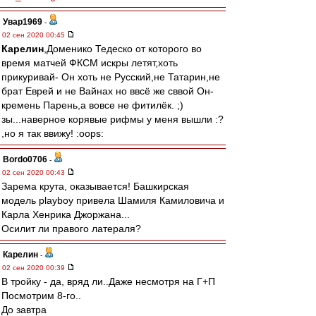
Увар1969
-
02 сен 2020 00:45
Карелин
,Доменико Тедеско от которого во
время матчей ФКСМ искры летят,хоть
прикуривай- Он хоть не Русский,не Татарин,не
брат Еврей и не Вайнах но ввсё же сввой Он-
кремень Парень,а вовсе не фитилёк. ;)
зы...наверное корявые рифмы у меня вышли :?
,но я так ввижу! :oops:
Bordo0706
-
02 сен 2020 00:43
Зарема крута, оказывается! Башкирская
модель playboy привела Шамиля Камиловича и
Карла Хенрика Джоржана...
Осилит ли правого латераля?
Карелин
-
02 сен 2020 00:39
В тройку - да, вряд ли..Даже несмотря на Г+П
Посмотрим 8-го..
До завтра