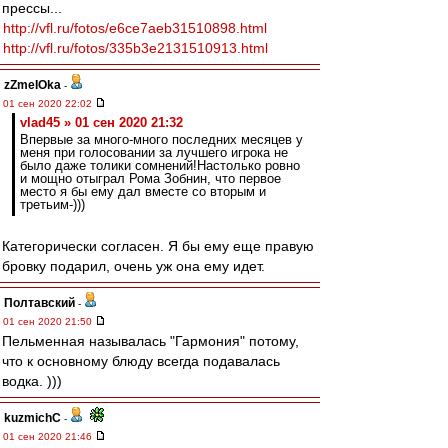
прессы...
http://vfl.ru/fotos/e6ce7aeb31510898.html
http://vfl.ru/fotos/335b3e2131510913.html
zZmeIOka
-
01 сен 2020 22:02
vlad45 » 01 сен 2020 21:32
Впервые за много-много последних месяцев у
меня при голосовании за лучшего игрока не
было даже толики сомнений!Настолько ровно
и мощно отыграл Рома Зобнин, что первое
место я бы ему дал вместе со вторым и
третьим-)))
Категорически согласен. Я бы ему еще правую
бровку подарил, очень уж она ему идет.
Полтавский
-
01 сен 2020 21:50
Пельменная называлась "Гармония" потому,
что к основному блюду всегда подавалась
водка. )))
kuzmichC
-
01 сен 2020 21:46