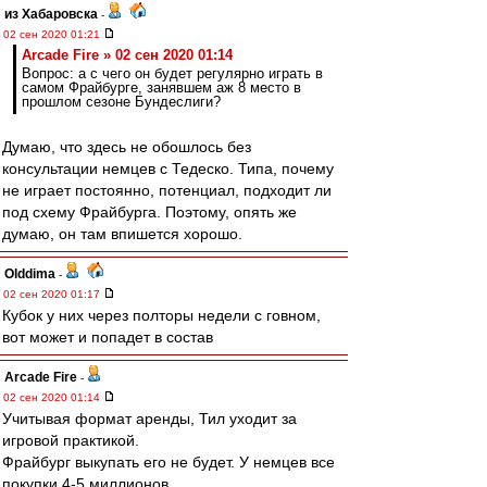
из Хабаровска
-
02 сен 2020 01:21
Arcade Fire » 02 сен 2020 01:14
Вопрос: а с чего он будет регулярно играть в
самом Фрайбурге, занявшем аж 8 место в
прошлом сезоне Бундеслиги?
Думаю, что здесь не обошлось без
консультации немцев с Тедеско. Типа, почему
не играет постоянно, потенциал, подходит ли
под схему Фрайбурга. Поэтому, опять же
думаю, он там впишется хорошо.
Olddima
-
02 сен 2020 01:17
Кубок у них через полторы недели с говном,
вот может и попадет в состав
Arcade Fire
-
02 сен 2020 01:14
Учитывая формат аренды, Тил уходит за
игровой практикой.
Фрайбург выкупать его не будет. У немцев все
покупки 4-5 миллионов.