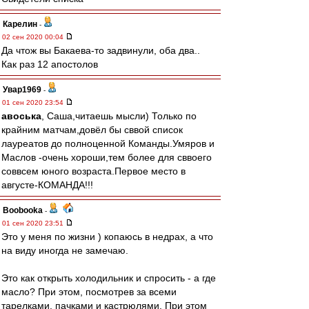
Карелин
-
02 сен 2020 00:04
Да чтож вы Бакаева-то задвинули, оба два..
Как раз 12 апостолов
Увар1969
-
01 сен 2020 23:54
авоська
, Саша,читаешь мысли) Только по
крайним матчам,довёл бы сввой список
лауреатов до полноценной Команды.Умяров и
Маслов -очень хороши,тем более для сввоего
соввсем юного возраста.Первое место в
августе-КОМАНДА!!!
Boobooka
-
01 сен 2020 23:51
Это у меня по жизни ) копаюсь в недрах, а что
на виду иногда не замечаю.
Это как открыть холодильник и спросить - а где
масло? При этом, посмотрев за всеми
тарелками, пачками и кастрюлями. При этом