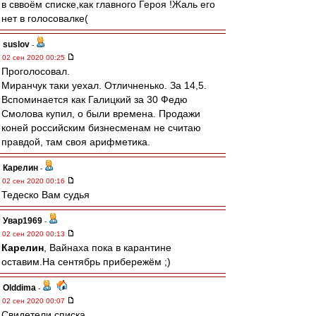
в сввоём списке,как главного Героя !Жаль его
нет в голосовалке(
suslov
-
02 сен 2020 00:25
Проголосовал.
Миранчук таки уехал. Отличненько. За 14,5.
Вспоминается как Галицкий за 30 Федю
Смолова купил, о были времена. Продажи
коней российским бизнесменам не считаю
правдой, там своя арифметика.
Карелин
-
02 сен 2020 00:16
Тедеско Вам судья
Увар1969
-
02 сен 2020 00:13
Карелин
, Вайнаха пока в карантине
оставим.На сентябрь прибережём ;)
Olddima
-
02 сен 2020 00:07
Свидетели списка