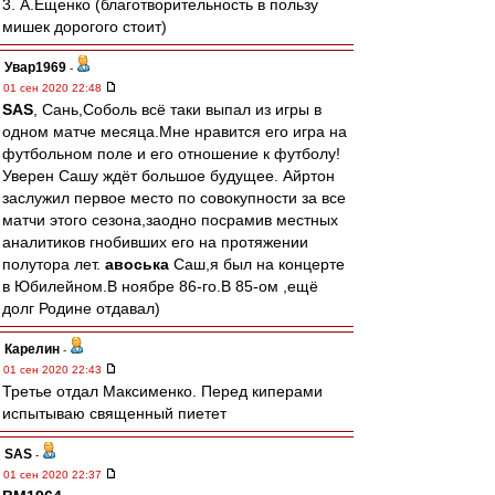
3. А.Ещенко (благотворительность в пользу
мишек дорогого стоит)
Увар1969
-
01 сен 2020 22:48
SAS
, Сань,Соболь всё таки выпал из игры в
одном матче месяца.Мне нравится его игра на
футбольном поле и его отношение к футболу!
Уверен Сашу ждёт большое будущее. Айртон
заслужил первое место по совокупности за все
матчи этого сезона,заодно посрамив местных
аналитиков гнобивших его на протяжении
полутора лет.
авоська
Саш,я был на концерте
в Юбилейном.В ноябре 86-го.В 85-ом ,ещё
долг Родине отдавал)
Карелин
-
01 сен 2020 22:43
Третье отдал Максименко. Перед киперами
испытываю священный пиетет
SAS
-
01 сен 2020 22:37