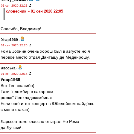
starry_kashka
-
01 сен 2020 22:21
словесник » 01 сен 2020 22:05
Спасибо, Владимир!
Увар1969
-
01 сен 2020 22:20
Рома Зобнин очень хорош был в августе,но я
первое место отдал Данташу де Медейрошу.
авоська
-
01 сен 2020 22:14
Увар1969
,
Вот Ген спасибо)
Таки "пломбир в сахарном
рожке".Ленхладокомбинат.
Если ещё и тот концерт в Юбилейном найдёшь
с меня стакан)
Ларссон тоже классно отыграл.Но Рома
да.Лучший.