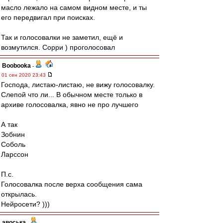
масло лежало на самом видном месте, и ты
его передвигал при поисках.
Так и голосовалки не заметил, ещё и
возмутился. Сорри ) проголосовал
Boobooka
-
01 сен 2020 23:43
Господа, листаю-листаю, не вижу голосовалку.
Слепой что ли... В обычном месте только в
архиве голосовалка, явно не про лучшего
А так
Зобнин
Соболь
Ларссон
П.с.
Голосовалка после верха сообщения сама
открылась.
Нейросети? )))
авоська
-