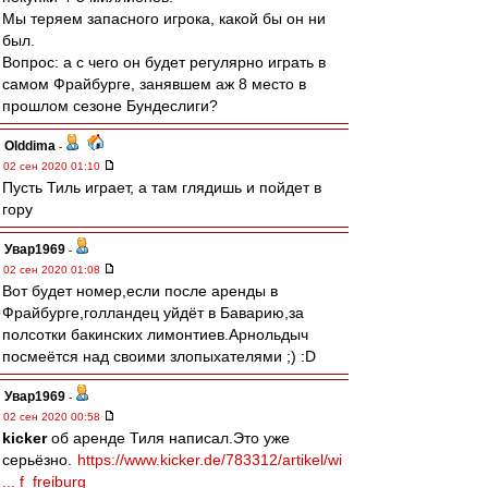
Мы теряем запасного игрока, какой бы он ни
был.
Вопрос: а с чего он будет регулярно играть в
самом Фрайбурге, занявшем аж 8 место в
прошлом сезоне Бундеслиги?
Olddima
-
02 сен 2020 01:10
Пусть Тиль играет, а там глядишь и пойдет в
гору
Увар1969
-
02 сен 2020 01:08
Вот будет номер,если после аренды в
Фрайбурге,голландец уйдёт в Баварию,за
полсотки бакинских лимонтиев.Арнольдыч
посмеётся над своими злопыхателями ;) :D
Увар1969
-
02 сен 2020 00:58
kicker
об аренде Тиля написал.Это уже
серьёзно.
https://www.kicker.de/783312/artikel/wi
... f_freiburg