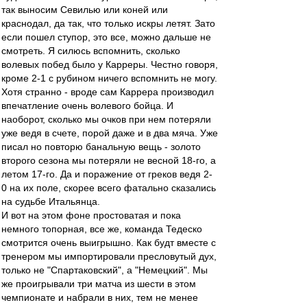
так выносим Севилью или коней или
краснодал, да так, что только искры летят. Зато
если пошел ступор, это все, можно дальше не
смотреть. Я силюсь вспомнить, сколько
волевых побед было у Карреры. Честно говоря,
кроме 2-1 с рубином ничего вспомнить не могу.
Хотя странно - вроде сам Каррера производил
впечатление очень волевого бойца. И
наоборот, сколько мы очков при нем потеряли
уже ведя в счете, порой даже и в два мяча. Уже
писал но повторю банальную вещь - золото
второго сезона мы потеряли не весной 18-го, а
летом 17-го. Да и поражение от греков ведя 2-
0 на их поле, скорее всего фатально сказались
на судьбе Итальянца.
И вот на этом фоне простоватая и пока
немного топорная, все же, команда Тедеско
смотрится очень выигрышно. Как будт вместе с
тренером мы импортировали пресловутый дух,
только не "Спартаковский", а "Немецкий". Мы
же проигрывали три матча из шести в этом
чемпионате и набрали в них, тем не менее