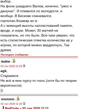
выбор..
На фоне ушедшего Вагиза, конечно, "ужос и
данунах". И плевался по молодости, и
вообще..В Бескове сомневался,
горлопан.Кошмар as is
А с зияющей высоты напластований памяти,
вроде, и норм. Может, 30 матчей не
показатель, но что было..Всё-таки уверен, что
есть статистическая отметка количества ир у
игрока, по которой можно вердиктнуть..Так
думаю
Последнее сообщение
dudine
-
02 сен 2020 11:29
agk
,
Стараемся.
Не всё ж мне пургу-то гнать (хотя бы по теории
вероятности)
))
mmmmm
-
02 сен 2020 11:29
RedQuite » 02 сен 2020 11:12