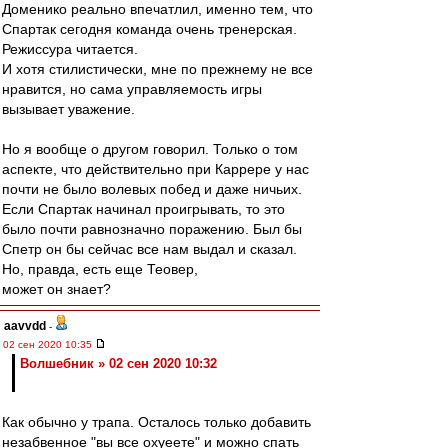
Доменико реально впечатлил, именно тем, что
Спартак сегодня команда очень тренерская.
Режиссура читается.
И хотя стилистически, мне по прежнему не все
нравится, но сама управляемость игры
вызывает уважение.
Но я вообще о другом говорил. Только о том
аспекте, что действительно при Каррере у нас
почти не было волевых побед и даже ничьих.
Если Спартак начинал проигрывать, то это
было почти равнозначно поражению. Был бы
Спетр он бы сейчас все нам выдал и сказал.
Но, правда, есть еще Теовер,
может он знает?
aavvdd
-
02 сен 2020 10:35
Волшебник » 02 сен 2020 10:32
Как обычно у трапа. Осталось только добавить
незабвенное "вы все охуеете" и можно спать