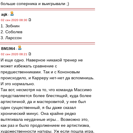
больше соперника и выигрывали ;)
agk
-
02 сен 2020 08:30
1. Зобнин
2. Соболев
3. Ларссон
BM1964
-
02 сен 2020 08:21
И еще одно. Наверное никакой тренер не
может избежать сравнение с
предшественниками. Так и с Кононовым
происходило, и Карреру нет-нет да вспомнишь.
И это нормально.
Так вот, несмотря на то, что команда Массимо
представляется более блестящей, куда более
артистичной, да и мастеровитой, у нее был
один существенный, я бы даже сказал
хронический минус. Она крайне редко
вытягивала неудачные игры... Возможно это,
как раз и было продолжением ее артистизма,
художественности натуры. Уж если пошла игра,