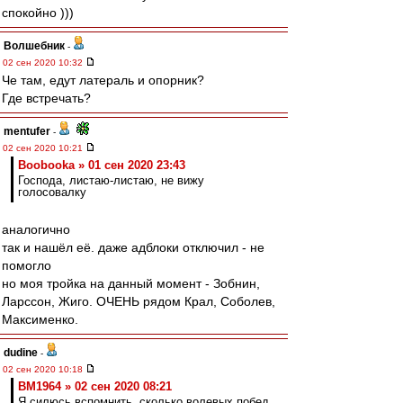
спокойно )))
Волшебник
-
02 сен 2020 10:32
Че там, едут латераль и опорник?
Где встречать?
mentufer
-
02 сен 2020 10:21
Boobooka » 01 сен 2020 23:43
Господа, листаю-листаю, не вижу
голосовалку
аналогично
так и нашёл её. даже адблоки отключил - не
помогло
но моя тройка на данный момент - Зобнин,
Ларссон, Жиго. ОЧЕНЬ рядом Крал, Соболев,
Максименко.
dudine
-
02 сен 2020 10:18
BM1964 » 02 сен 2020 08:21
Я силюсь вспомнить, сколько волевых побед