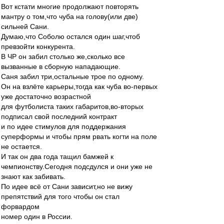
Вот кстати многие продолжают повторять
мантру о том,что чуба на голову(или две)
сильней Сани.
Думаю,что Соболю остался один шаг,чтоб
превзойти конкурента.
В ЧР он забил столько же,сколько все
вызванные в сборную нападающие.
Саня забил три,остальные трое по одному.
Он на взлёте карьеры,тогда как чуба во-первых
уже достаточно возрастной
для футболиста таких габаритов,во-вторых
подписал свой последний контракт
и по идее стимулов для поддержания
суперформы и чтобы прям рвать когти на поле
не остается.
И так он два года тащил бамжей к
чемпионству.Сегодня подсдулся и они уже не
знают как забивать.
По идее всё от Сани зависит,но не вижу
препятствий для того чтобы он стал
форвардом
номер один в России.