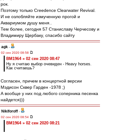
рок.
Поэтому только Creedence Clearwater Revival.
И не озлобляйте измученную прогой и
Аквариумом душу меня..
Тем более, сегодня 57 Станиславу Черчесову и
Владимиру Щербаку, спасибо сайту
agk
-
02 сен 2020 08:58
BM1964 » 02 сен 2020 08:47
Ну я считаю выбор очевиден - Heavy horses.
Как считаешь?
Согласен, причем в концертной версии
Мэдисон Сквер Гарден -1978 ;)
А вообще у них под любого соперника песенка
найдется)))
Nikiforoff
-
02 сен 2020 08:54
BM1964 » 02 сен 2020 08:21