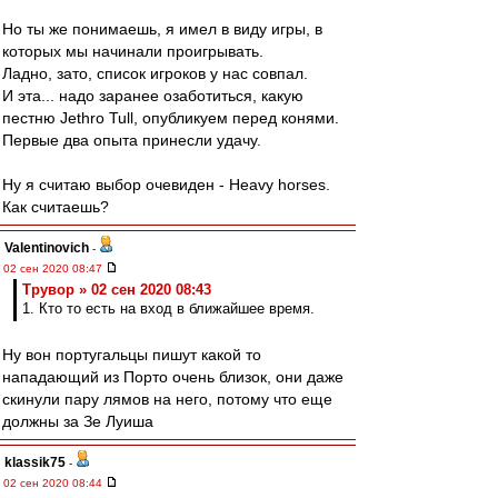
Но ты же понимаешь, я имел в виду игры, в
которых мы начинали проигрывать.
Ладно, зато, список игроков у нас совпал.
И эта... надо заранее озаботиться, какую
пестню Jethro Tull, опубликуем перед конями.
Первые два опыта принесли удачу.
Ну я считаю выбор очевиден - Heavy horses.
Как считаешь?
Valentinovich
-
02 сен 2020 08:47
Трувор » 02 сен 2020 08:43
1. Кто то есть на вход в ближайшее время.
Ну вон португальцы пишут какой то
нападающий из Порто очень близок, они даже
скинули пару лямов на него, потому что еще
должны за Зе Луиша
klassik75
-
02 сен 2020 08:44