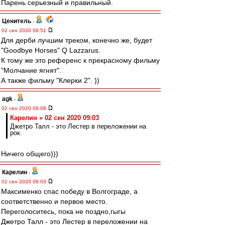
Парень серьезный и правильный.
Ценитель
-
02 сен 2020 09:51
Для дерби лучшим треком, конечно же, будет
"Goodbye Horses" Q Lazzarus.
К тому же это референс к прекрасному фильму
"Молчание ягнят".
А также фильму "Клерки 2". ))
agk
-
02 сен 2020 09:08
Карелин » 02 сен 2020 09:03
Джетро Талл - это Лестер в переложении на
рок.
Ничего общего)))
Карелин
-
02 сен 2020 09:03
Максименко спас победу в Волгограде, а
соответственно и первое место.
Переголоситесь, пока не поздно,гыгы
Джетро Талл - это Лестер в переложении на