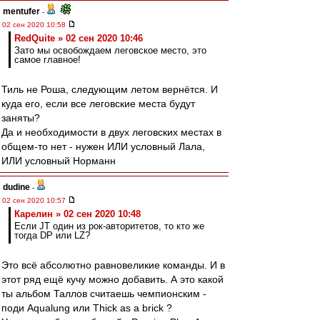
mentufer
-
02 сен 2020 10:58
RedQuite » 02 сен 2020 10:46
Зато мы освобождаем леговское место, это
самое главное!
Тиль не Роша, следующим летом вернётся. И
куда его, если все леговские места будут
заняты?
Да и необходимости в двух леговских местах в
общем-то нет - нужен ИЛИ условный Лала,
ИЛИ условный Норманн
dudine
-
02 сен 2020 10:57
Карелин » 02 сен 2020 10:48
Если JT один из рок-авторитетов, то кто же
тогда DP или LZ?
Это всё абсолютно равновеликие команды. И в
этот ряд ещё кучу можно добавить. А это какой
ты альбом Таллов считаешь чемпионским -
поди Aqualung или Thick as a brick ?