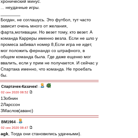
хронический минус.
... неудачные игры.
________
Богдан, не соглашусь. Это футбол, тут часто
зависит очень много от желания,
фарта,мотивации. Но везет тому, кто везет. А
команда Карреры именно везла. Если не шло у
промеса забивал номер 8,Если игра не идет,
мог положить фернандо со штрафного, в
общем команда была. Где даже ещенко мог
ввалить, если у прим не получается. И сейчас у
Спартака именно, что команда. Не проебать
бы.
Спартачек-Казачек!
-
02 сен 2020 08:52
1Зобнин
2Ларссон
3Маслов(аванс)
BM1964
-
02 сен 2020 08:47
agk
, Тогда они становились удачными).