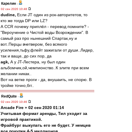
Карелин
-
02 сен 2020 10:48
dudine,
Если JT один из рок-авторитетов, то
кто же тогда DP или LZ?
А CCR почему приплёл - перевод помните? -
"Вероучение о Чистой воды Возрождении". В
самый раз про нынешний Спартак,ну и
вот..Перцы вчетвером, без всякого
усиления,тьфу,флейт зажигали от души..Лидер,
так и ваще, до сих пор, да
agk,
А у JT-Лестера, ну был один
альбомчик,ой,чемпионство..К элите при всем
желании никак..
Вот на ветке проги - да, внушаить, не спорю. В
тройке точно,бгг..
RedQuite
-
02 сен 2020 10:46
Arcade Fire » 02 сен 2020 01:14
Учитывая формат аренды, Тил уходит за
игровой практикой.
Фрайбург выкупать его не будет. У немцев
все покупки 4-5 миллионов.