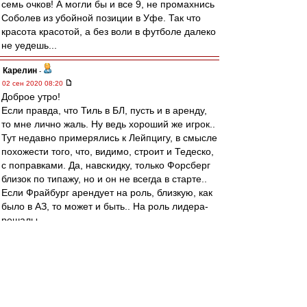
семь очков! А могли бы и все 9, не промахнись
Соболев из убойной позиции в Уфе. Так что
красота красотой, а без воли в футболе далеко
не уедешь...
Карелин
-
02 сен 2020 08:20
Доброе утро!
Если правда, что Тиль в БЛ, пусть и в аренду,
то мне лично жаль. Ну ведь хороший же игрок..
Тут недавно примерялись к Лейпцигу, в смысле
похожести того, что, видимо, строит и Тедеско,
с поправками. Да, навскидку, только Форсберг
близок по типажу, но и он не всегда в старте..
Если Фрайбург арендует на роль, близкую, как
было в АЗ, то может и быть.. На роль лидера-
решалы.
В Спартаке такую
роль,безусловно,предоставить не могли,
потому что топ-клуб со всеми
вытекающими..Это ему надо было при каждом
выходе голешник класть и парочку голевых, и
то не факт..Но решаться кому-то надо было,ну