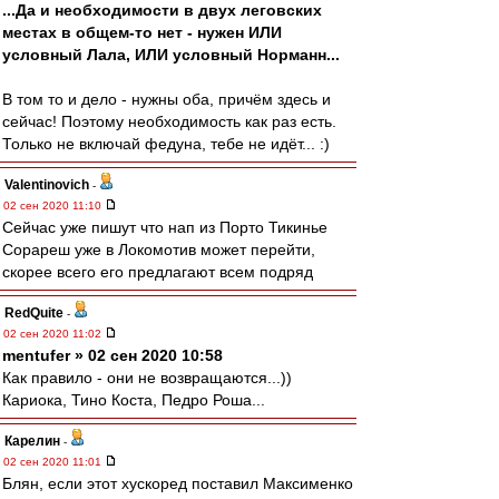
...Да и необходимости в двух леговских
местах в общем-то нет - нужен ИЛИ
условный Лала, ИЛИ условный Норманн...
В том то и дело - нужны оба, причём здесь и
сейчас! Поэтому необходимость как раз есть.
Только не включай федуна, тебе не идёт... :)
Valentinovich
-
02 сен 2020 11:10
Сейчас уже пишут что нап из Порто Тикинье
Сорареш уже в Локомотив может перейти,
скорее всего его предлагают всем подряд
RedQuite
-
02 сен 2020 11:02
mentufer » 02 сен 2020 10:58
Как правило - они не возвращаются...))
Кариока, Тино Коста, Педро Роша...
Карелин
-
02 сен 2020 11:01
Блян, если этот хускоред поставил Максименко