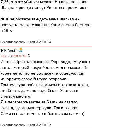
7,26, это же убиться можно..Но пока не знаю.
Щас,наверное,затопчут Ринатова преемника
dudine
Можете закидать меня шапками -
наизусть только Акваланг. Как и состав Лестера
в 16-м
Редактировалось 02 сен 2020 11:04
Nikiforoff
-
02 сен 2020 10:59
И это... Про толстожопого Фернандо, тут у кого
читал, который нихуя бегать мол не может. В
корне не то что не согласен, а содержал бы
игнорлист, сразу бы туда отправил.
Там культура работы с мячом и техника такая,
что бегать даже не надо было. Учиться и
учиться многим!
Я в первом же матче за 5 мин на стадио
сказал, ну это мастер хули. Так и вышло.
Сами вы толстожопые и бегать вам сложно)
Редактировалось 02 сен 2020 11:02