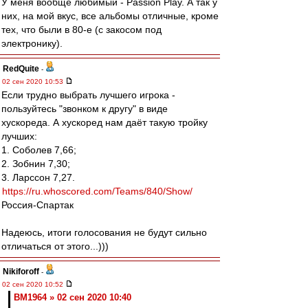
У меня вообще любимый - Passion Play. А так у
них, на мой вкус, все альбомы отличные, кроме
тех, что были в 80-е (с закосом под
электронику).
RedQuite
-
02 сен 2020 10:53
Если трудно выбрать лучшего игрока -
пользуйтесь "звонком к другу" в виде
хускореда. А хускоред нам даёт такую тройку
лучших:
1. Соболев 7,66;
2. Зобнин 7,30;
3. Ларссон 7,27.
https://ru.whoscored.com/Teams/840/Show/
Россия-Спартак
Надеюсь, итоги голосования не будут сильно
отличаться от этого...)))
Nikiforoff
-
02 сен 2020 10:52
BM1964 » 02 сен 2020 10:40