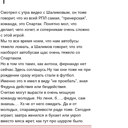
Смотрел с утра видео с Шалимовым, он тоже
говорит, что из всей РПЛ самая, "тренерская",
команда, это Спартак. Понятно мол, что
делает, чего хочет, и соперникам очень сложно
с этой игрой.
Мы то все время ноем, что нам автобусы
тяжело ломать, а Шалимов говорит, что это
наоборот автобусам щас очень тяжело со
Спартаком.
Но в том что таких, как антоха, фернандо нет
сейчас.Здесь соглашусь.Ну так они тоже не при
рождении сразу играть стали в футбол.
Именно это я имел в виду "не проебать", зная
Федуна действия или бездействия.
Считаю могут вырасти в очень мощную
команду молодые. Но леня, б...., федун, сам
знаешь.... Хз че от него ожидать. Да и от
молодых, спараведливости ради тоже. Сегодня
играет, завтра женился и бухает или укроп
вместо мяса жрет, как тут про шуррле было.