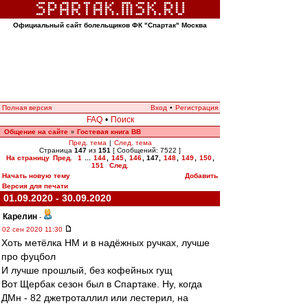
Официальный сайт болельщиков ФК "Спартак" Москва
Полная версия
Вход
•
Регистрация
FAQ
•
Поиск
Общение на сайте
Гостевая книга ВВ
»
Пред. тема
|
След. тема
Страница
147
из
151
[ Сообщений: 7522 ]
На страницу
Пред.
1
...
144
,
145
,
146
,
147
,
148
,
149
,
150
,
151
След.
Начать новую тему
Добавить
Версия для печати
01.09.2020 - 30.09.2020
Карелин
-
02 сен 2020 11:30
Хоть метёлка НМ и в надёжных ручках, лучше
про фуцбол
И лучше прошлый, без кофейных гущ
Вот Щербак сезон был в Спартаке. Ну, когда
ДМн - 82 джетроталлил или лестерил, на