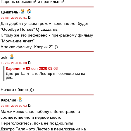
Парень серьезный и правильный.
Ценитель
-
02 сен 2020 09:51
Для дерби лучшим треком, конечно же, будет
"Goodbye Horses" Q Lazzarus.
К тому же это референс к прекрасному фильму
"Молчание ягнят".
А также фильму "Клерки 2". ))
agk
-
02 сен 2020 09:08
Карелин » 02 сен 2020 09:03
Джетро Талл - это Лестер в переложении на
рок.
Ничего общего)))
Карелин
-
02 сен 2020 09:03
Максименко спас победу в Волгограде, а
соответственно и первое место.
Переголоситесь, пока не поздно,гыгы
Джетро Талл - это Лестер в переложении на