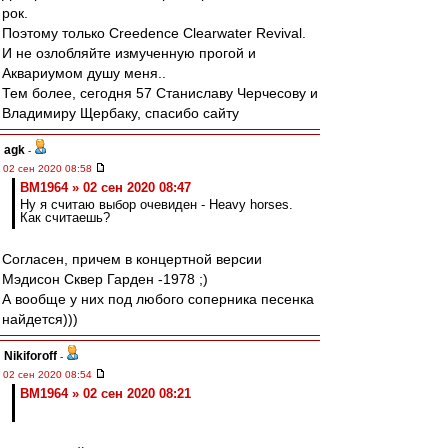
рок.
Поэтому только Creedence Clearwater Revival.
И не озлобляйте измученную прогой и
Аквариумом душу меня..
Тем более, сегодня 57 Станиславу Черчесову и
Владимиру Щербаку, спасибо сайту
agk
-
02 сен 2020 08:58
BM1964 » 02 сен 2020 08:47
Ну я считаю выбор очевиден - Heavy horses.
Как считаешь?
Согласен, причем в концертной версии
Мэдисон Сквер Гарден -1978 ;)
А вообще у них под любого соперника песенка
найдется)))
Nikiforoff
-
02 сен 2020 08:54
BM1964 » 02 сен 2020 08:21