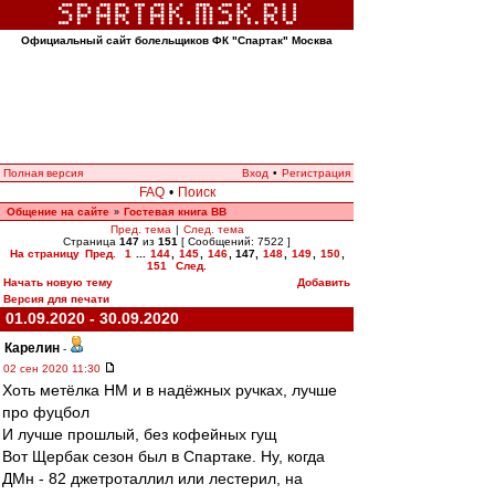
Официальный сайт болельщиков ФК "Спартак" Москва
Полная версия
Вход
•
Регистрация
FAQ
•
Поиск
Общение на сайте
Гостевая книга ВВ
»
Пред. тема
|
След. тема
Страница
147
из
151
[ Сообщений: 7522 ]
На страницу
Пред.
1
...
144
,
145
,
146
,
147
,
148
,
149
,
150
,
151
След.
Начать новую тему
Добавить
Версия для печати
01.09.2020 - 30.09.2020
Карелин
-
02 сен 2020 11:30
Хоть метёлка НМ и в надёжных ручках, лучше
про фуцбол
И лучше прошлый, без кофейных гущ
Вот Щербак сезон был в Спартаке. Ну, когда
ДМн - 82 джетроталлил или лестерил, на