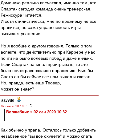
Доменико реально впечатлил, именно тем, что
Спартак сегодня команда очень тренерская.
Режиссура читается.
И хотя стилистически, мне по прежнему не все
нравится, но сама управляемость игры
вызывает уважение.
Но я вообще о другом говорил. Только о том
аспекте, что действительно при Каррере у нас
почти не было волевых побед и даже ничьих.
Если Спартак начинал проигрывать, то это
было почти равнозначно поражению. Был бы
Спетр он бы сейчас все нам выдал и сказал.
Но, правда, есть еще Теовер,
может он знает?
aavvdd
-
02 сен 2020 10:35
Волшебник » 02 сен 2020 10:32
Как обычно у трапа. Осталось только добавить
незабвенное "вы все охуеете" и можно спать