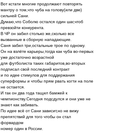
Вот кстати многие продолжают повторять
мантру о том,что чуба на голову(или две)
сильней Сани.
Думаю,что Соболю остался один шаг,чтоб
превзойти конкурента.
В ЧР он забил столько же,сколько все
вызванные в сборную нападающие.
Саня забил три,остальные трое по одному.
Он на взлёте карьеры,тогда как чуба во-первых
уже достаточно возрастной
для футболиста таких габаритов,во-вторых
подписал свой последний контракт
и по идее стимулов для поддержания
суперформы и чтобы прям рвать когти на поле
не остается.
И так он два года тащил бамжей к
чемпионству.Сегодня подсдулся и они уже не
знают как забивать.
По идее всё от Сани зависит,но не вижу
препятствий для того чтобы он стал
форвардом
номер один в России.