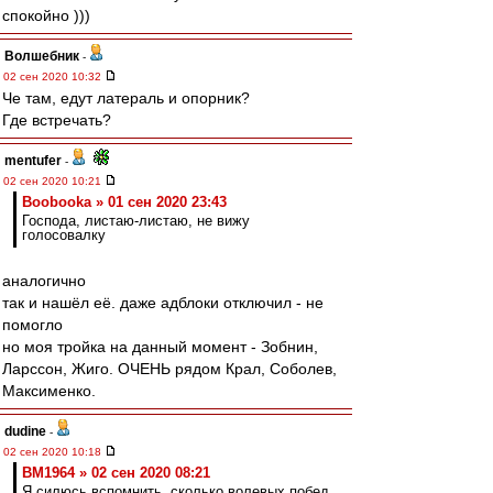
спокойно )))
Волшебник
-
02 сен 2020 10:32
Че там, едут латераль и опорник?
Где встречать?
mentufer
-
02 сен 2020 10:21
Boobooka » 01 сен 2020 23:43
Господа, листаю-листаю, не вижу
голосовалку
аналогично
так и нашёл её. даже адблоки отключил - не
помогло
но моя тройка на данный момент - Зобнин,
Ларссон, Жиго. ОЧЕНЬ рядом Крал, Соболев,
Максименко.
dudine
-
02 сен 2020 10:18
BM1964 » 02 сен 2020 08:21
Я силюсь вспомнить, сколько волевых побед