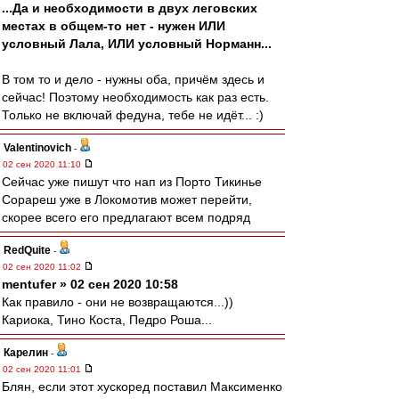
...Да и необходимости в двух леговских
местах в общем-то нет - нужен ИЛИ
условный Лала, ИЛИ условный Норманн...
В том то и дело - нужны оба, причём здесь и
сейчас! Поэтому необходимость как раз есть.
Только не включай федуна, тебе не идёт... :)
Valentinovich
-
02 сен 2020 11:10
Сейчас уже пишут что нап из Порто Тикинье
Сорареш уже в Локомотив может перейти,
скорее всего его предлагают всем подряд
RedQuite
-
02 сен 2020 11:02
mentufer » 02 сен 2020 10:58
Как правило - они не возвращаются...))
Кариока, Тино Коста, Педро Роша...
Карелин
-
02 сен 2020 11:01
Блян, если этот хускоред поставил Максименко