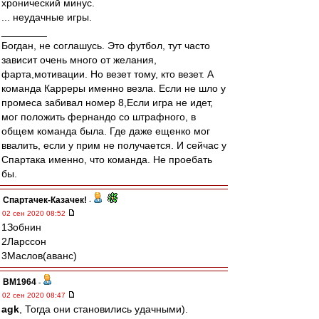
хронический минус.
... неудачные игры.
________
Богдан, не соглашусь. Это футбол, тут часто
зависит очень много от желания,
фарта,мотивации. Но везет тому, кто везет. А
команда Карреры именно везла. Если не шло у
промеса забивал номер 8,Если игра не идет,
мог положить фернандо со штрафного, в
общем команда была. Где даже ещенко мог
ввалить, если у прим не получается. И сейчас у
Спартака именно, что команда. Не проебать
бы.
Спартачек-Казачек!
-
02 сен 2020 08:52
1Зобнин
2Ларссон
3Маслов(аванс)
BM1964
-
02 сен 2020 08:47
agk
, Тогда они становились удачными).