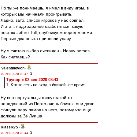
Но ты же понимаешь, я имел в виду игры, в
которых мы начинали проигрывать.
Ладно, зато, список игроков у нас совпал.
И эта... надо заранее озаботиться, какую
пестню Jethro Tull, опубликуем перед конями.
Первые два опыта принесли удачу.
Ну я считаю выбор очевиден - Heavy horses.
Как считаешь?
Valentinovich
-
02 сен 2020 08:47
Трувор » 02 сен 2020 08:43
1. Кто то есть на вход в ближайшее время.
Ну вон португальцы пишут какой то
нападающий из Порто очень близок, они даже
скинули пару лямов на него, потому что еще
должны за Зе Луиша
klassik75
-
02 сен 2020 08:44