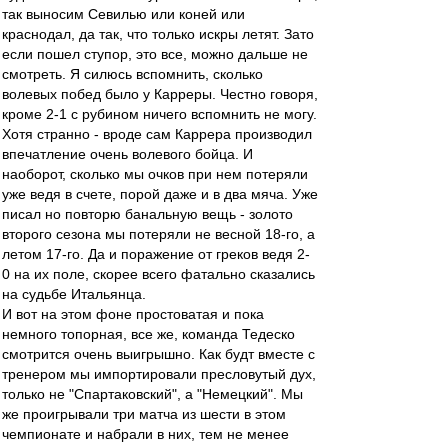
так выносим Севилью или коней или
краснодал, да так, что только искры летят. Зато
если пошел ступор, это все, можно дальше не
смотреть. Я силюсь вспомнить, сколько
волевых побед было у Карреры. Честно говоря,
кроме 2-1 с рубином ничего вспомнить не могу.
Хотя странно - вроде сам Каррера производил
впечатление очень волевого бойца. И
наоборот, сколько мы очков при нем потеряли
уже ведя в счете, порой даже и в два мяча. Уже
писал но повторю банальную вещь - золото
второго сезона мы потеряли не весной 18-го, а
летом 17-го. Да и поражение от греков ведя 2-
0 на их поле, скорее всего фатально сказались
на судьбе Итальянца.
И вот на этом фоне простоватая и пока
немного топорная, все же, команда Тедеско
смотрится очень выигрышно. Как будт вместе с
тренером мы импортировали пресловутый дух,
только не "Спартаковский", а "Немецкий". Мы
же проигрывали три матча из шести в этом
чемпионате и набрали в них, тем не менее