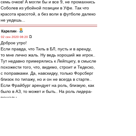
семь очков! А могли бы и все 9, не промахнись
Соболев из убойной позиции в Уфе. Так что
красота красотой, а без воли в футболе далеко
не уедешь...
Карелин
-
02 сен 2020 08:20
Доброе утро!
Если правда, что Тиль в БЛ, пусть и в аренду,
то мне лично жаль. Ну ведь хороший же игрок..
Тут недавно примерялись к Лейпцигу, в смысле
похожести того, что, видимо, строит и Тедеско,
с поправками. Да, навскидку, только Форсберг
близок по типажу, но и он не всегда в старте..
Если Фрайбург арендует на роль, близкую, как
было в АЗ, то может и быть.. На роль лидера-
решалы.
В Спартаке такую
роль,безусловно,предоставить не могли,
потому что топ-клуб со всеми
вытекающими..Это ему надо было при каждом
выходе голешник класть и парочку голевых, и
то не факт..Но решаться кому-то надо было,ну