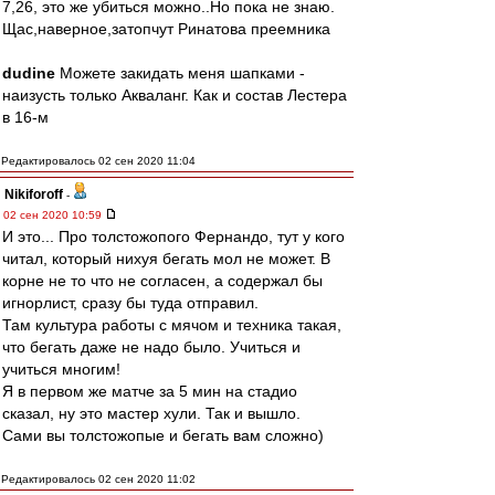
7,26, это же убиться можно..Но пока не знаю.
Щас,наверное,затопчут Ринатова преемника
dudine
Можете закидать меня шапками -
наизусть только Акваланг. Как и состав Лестера
в 16-м
Редактировалось 02 сен 2020 11:04
Nikiforoff
-
02 сен 2020 10:59
И это... Про толстожопого Фернандо, тут у кого
читал, который нихуя бегать мол не может. В
корне не то что не согласен, а содержал бы
игнорлист, сразу бы туда отправил.
Там культура работы с мячом и техника такая,
что бегать даже не надо было. Учиться и
учиться многим!
Я в первом же матче за 5 мин на стадио
сказал, ну это мастер хули. Так и вышло.
Сами вы толстожопые и бегать вам сложно)
Редактировалось 02 сен 2020 11:02