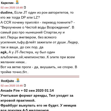
Карелин
-
02 сен 2020 10:48
dudine,
Если JT один из рок-авторитетов, то
кто же тогда DP или LZ?
А CCR почему приплёл - перевод помните? -
"Вероучение о Чистой воды Возрождении". В
самый раз про нынешний Спартак,ну и
вот..Перцы вчетвером, без всякого
усиления,тьфу,флейт зажигали от души..Лидер,
так и ваще, до сих пор, да
agk,
А у JT-Лестера, ну был один
альбомчик,ой,чемпионство..К элите при всем
желании никак..
Вот на ветке проги - да, внушаить, не спорю. В
тройке точно,бгг..
RedQuite
-
02 сен 2020 10:46
Arcade Fire » 02 сен 2020 01:14
Учитывая формат аренды, Тил уходит за
игровой практикой.
Фрайбург выкупать его не будет. У немцев
все покупки 4-5 миллионов.