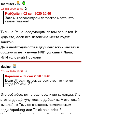
mentufer
-
02 сен 2020 10:58
RedQuite » 02 сен 2020 10:46
Зато мы освобождаем леговское место, это
самое главное!
Тиль не Роша, следующим летом вернётся. И
куда его, если все леговские места будут
заняты?
Да и необходимости в двух леговских местах в
общем-то нет - нужен ИЛИ условный Лала,
ИЛИ условный Норманн
dudine
-
02 сен 2020 10:57
Карелин » 02 сен 2020 10:48
Если JT один из рок-авторитетов, то кто же
тогда DP или LZ?
Это всё абсолютно равновеликие команды. И в
этот ряд ещё кучу можно добавить. А это какой
ты альбом Таллов считаешь чемпионским -
поди Aqualung или Thick as a brick ?