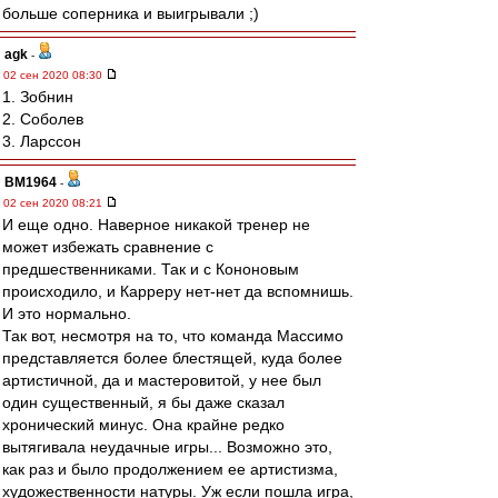
больше соперника и выигрывали ;)
agk
-
02 сен 2020 08:30
1. Зобнин
2. Соболев
3. Ларссон
BM1964
-
02 сен 2020 08:21
И еще одно. Наверное никакой тренер не
может избежать сравнение с
предшественниками. Так и с Кононовым
происходило, и Карреру нет-нет да вспомнишь.
И это нормально.
Так вот, несмотря на то, что команда Массимо
представляется более блестящей, куда более
артистичной, да и мастеровитой, у нее был
один существенный, я бы даже сказал
хронический минус. Она крайне редко
вытягивала неудачные игры... Возможно это,
как раз и было продолжением ее артистизма,
художественности натуры. Уж если пошла игра,