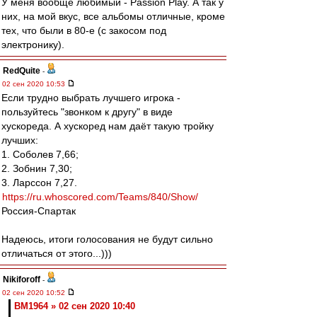
У меня вообще любимый - Passion Play. А так у
них, на мой вкус, все альбомы отличные, кроме
тех, что были в 80-е (с закосом под
электронику).
RedQuite
-
02 сен 2020 10:53
Если трудно выбрать лучшего игрока -
пользуйтесь "звонком к другу" в виде
хускореда. А хускоред нам даёт такую тройку
лучших:
1. Соболев 7,66;
2. Зобнин 7,30;
3. Ларссон 7,27.
https://ru.whoscored.com/Teams/840/Show/
Россия-Спартак
Надеюсь, итоги голосования не будут сильно
отличаться от этого...)))
Nikiforoff
-
02 сен 2020 10:52
BM1964 » 02 сен 2020 10:40