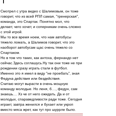
Смотрел с утра видео с Шалимовым, он тоже
говорит, что из всей РПЛ самая, "тренерская",
команда, это Спартак. Понятно мол, что
делает, чего хочет, и соперникам очень сложно
с этой игрой.
Мы то все время ноем, что нам автобусы
тяжело ломать, а Шалимов говорит, что это
наоборот автобусам щас очень тяжело со
Спартаком.
Но в том что таких, как антоха, фернандо нет
сейчас.Здесь соглашусь.Ну так они тоже не при
рождении сразу играть стали в футбол.
Именно это я имел в виду "не проебать", зная
Федуна действия или бездействия.
Считаю могут вырасти в очень мощную
команду молодые. Но леня, б...., федун, сам
знаешь.... Хз че от него ожидать. Да и от
молодых, спараведливости ради тоже. Сегодня
играет, завтра женился и бухает или укроп
вместо мяса жрет, как тут про шуррле было.