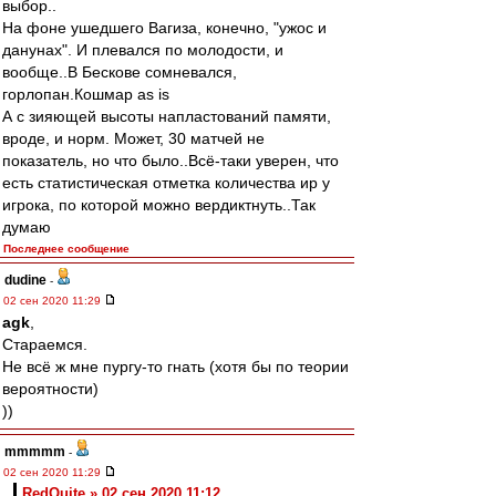
выбор..
На фоне ушедшего Вагиза, конечно, "ужос и
данунах". И плевался по молодости, и
вообще..В Бескове сомневался,
горлопан.Кошмар as is
А с зияющей высоты напластований памяти,
вроде, и норм. Может, 30 матчей не
показатель, но что было..Всё-таки уверен, что
есть статистическая отметка количества ир у
игрока, по которой можно вердиктнуть..Так
думаю
Последнее сообщение
dudine
-
02 сен 2020 11:29
agk
,
Стараемся.
Не всё ж мне пургу-то гнать (хотя бы по теории
вероятности)
))
mmmmm
-
02 сен 2020 11:29
RedQuite » 02 сен 2020 11:12