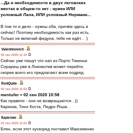
...Да и необходимости в двух леговских
местах в общем-то нет - нужен ИЛИ
условный Лала, ИЛИ условный Норманн...
В том то и дело - нужны оба, причём здесь и
сейчас! Поэтому необходимость как раз есть.
Только не включай федуна, тебе не идёт... :)
Valentinovich
-
02 сен 2020 11:10
Сейчас уже пишут что нап из Порто Тикинье
Сорареш уже в Локомотив может перейти,
скорее всего его предлагают всем подряд
RedQuite
-
02 сен 2020 11:02
mentufer » 02 сен 2020 10:58
Как правило - они не возвращаются...))
Кариока, Тино Коста, Педро Роша...
Карелин
-
02 сен 2020 11:01
Блян, если этот хускоред поставил Максименко