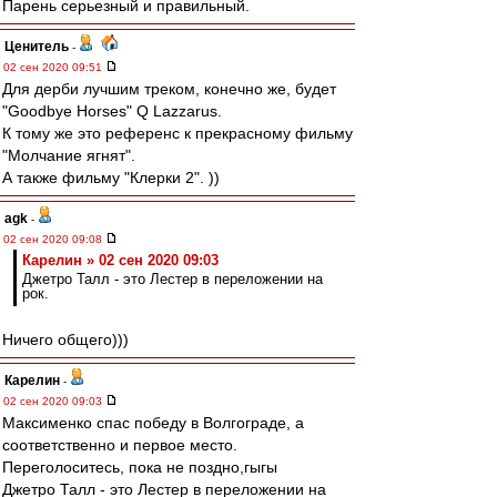
Парень серьезный и правильный.
Ценитель
-
02 сен 2020 09:51
Для дерби лучшим треком, конечно же, будет
"Goodbye Horses" Q Lazzarus.
К тому же это референс к прекрасному фильму
"Молчание ягнят".
А также фильму "Клерки 2". ))
agk
-
02 сен 2020 09:08
Карелин » 02 сен 2020 09:03
Джетро Талл - это Лестер в переложении на
рок.
Ничего общего)))
Карелин
-
02 сен 2020 09:03
Максименко спас победу в Волгограде, а
соответственно и первое место.
Переголоситесь, пока не поздно,гыгы
Джетро Талл - это Лестер в переложении на