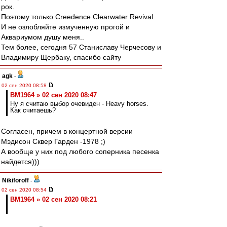
рок.
Поэтому только Creedence Clearwater Revival.
И не озлобляйте измученную прогой и
Аквариумом душу меня..
Тем более, сегодня 57 Станиславу Черчесову и
Владимиру Щербаку, спасибо сайту
agk
-
02 сен 2020 08:58
BM1964 » 02 сен 2020 08:47
Ну я считаю выбор очевиден - Heavy horses.
Как считаешь?
Согласен, причем в концертной версии
Мэдисон Сквер Гарден -1978 ;)
А вообще у них под любого соперника песенка
найдется)))
Nikiforoff
-
02 сен 2020 08:54
BM1964 » 02 сен 2020 08:21