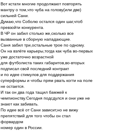
Вот кстати многие продолжают повторять
мантру о том,что чуба на голову(или две)
сильней Сани.
Думаю,что Соболю остался один шаг,чтоб
превзойти конкурента.
В ЧР он забил столько же,сколько все
вызванные в сборную нападающие.
Саня забил три,остальные трое по одному.
Он на взлёте карьеры,тогда как чуба во-первых
уже достаточно возрастной
для футболиста таких габаритов,во-вторых
подписал свой последний контракт
и по идее стимулов для поддержания
суперформы и чтобы прям рвать когти на поле
не остается.
И так он два года тащил бамжей к
чемпионству.Сегодня подсдулся и они уже не
знают как забивать.
По идее всё от Сани зависит,но не вижу
препятствий для того чтобы он стал
форвардом
номер один в России.