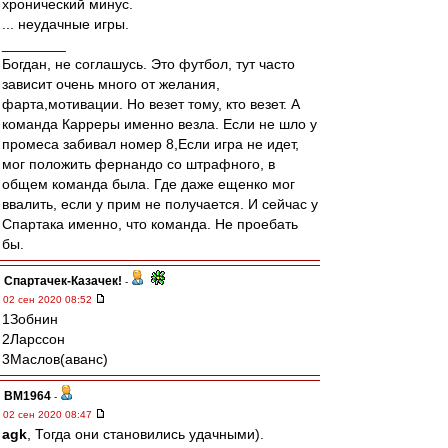
хронический минус.
... неудачные игры.
________
Богдан, не соглашусь. Это футбол, тут часто
зависит очень много от желания,
фарта,мотивации. Но везет тому, кто везет. А
команда Карреры именно везла. Если не шло у
промеса забивал номер 8,Если игра не идет,
мог положить фернандо со штрафного, в
общем команда была. Где даже ещенко мог
ввалить, если у прим не получается. И сейчас у
Спартака именно, что команда. Не проебать
бы.
Спартачек-Казачек!
-
02 сен 2020 08:52
1Зобнин
2Ларссон
3Маслов(аванс)
BM1964
-
02 сен 2020 08:47
agk
, Тогда они становились удачными).