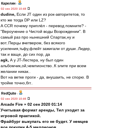
Карелин
-
02 сен 2020 10:48
dudine,
Если JT один из рок-авторитетов, то
кто же тогда DP или LZ?
А CCR почему приплёл - перевод помните? -
"Вероучение о Чистой воды Возрождении". В
самый раз про нынешний Спартак,ну и
вот..Перцы вчетвером, без всякого
усиления,тьфу,флейт зажигали от души..Лидер,
так и ваще, до сих пор, да
agk,
А у JT-Лестера, ну был один
альбомчик,ой,чемпионство..К элите при всем
желании никак..
Вот на ветке проги - да, внушаить, не спорю. В
тройке точно,бгг..
RedQuite
-
02 сен 2020 10:46
Arcade Fire » 02 сен 2020 01:14
Учитывая формат аренды, Тил уходит за
игровой практикой.
Фрайбург выкупать его не будет. У немцев
все покупки 4-5 миллионов.