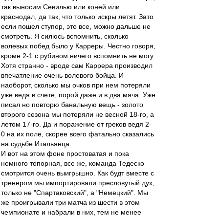
так выносим Севилью или коней или
краснодал, да так, что только искры летят. Зато
если пошел ступор, это все, можно дальше не
смотреть. Я силюсь вспомнить, сколько
волевых побед было у Карреры. Честно говоря,
кроме 2-1 с рубином ничего вспомнить не могу.
Хотя странно - вроде сам Каррера производил
впечатление очень волевого бойца. И
наоборот, сколько мы очков при нем потеряли
уже ведя в счете, порой даже и в два мяча. Уже
писал но повторю банальную вещь - золото
второго сезона мы потеряли не весной 18-го, а
летом 17-го. Да и поражение от греков ведя 2-
0 на их поле, скорее всего фатально сказались
на судьбе Итальянца.
И вот на этом фоне простоватая и пока
немного топорная, все же, команда Тедеско
смотрится очень выигрышно. Как будт вместе с
тренером мы импортировали пресловутый дух,
только не "Спартаковский", а "Немецкий". Мы
же проигрывали три матча из шести в этом
чемпионате и набрали в них, тем не менее