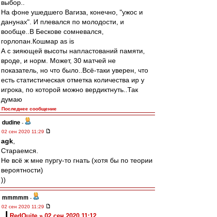
выбор..
На фоне ушедшего Вагиза, конечно, "ужос и
данунах". И плевался по молодости, и
вообще..В Бескове сомневался,
горлопан.Кошмар as is
А с зияющей высоты напластований памяти,
вроде, и норм. Может, 30 матчей не
показатель, но что было..Всё-таки уверен, что
есть статистическая отметка количества ир у
игрока, по которой можно вердиктнуть..Так
думаю
Последнее сообщение
dudine
-
02 сен 2020 11:29
agk
,
Стараемся.
Не всё ж мне пургу-то гнать (хотя бы по теории
вероятности)
))
mmmmm
-
02 сен 2020 11:29
RedQuite » 02 сен 2020 11:12