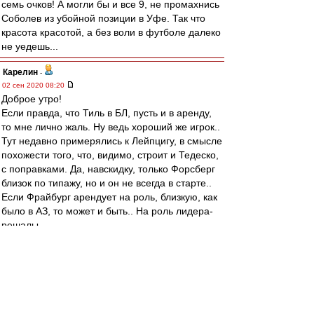
семь очков! А могли бы и все 9, не промахнись
Соболев из убойной позиции в Уфе. Так что
красота красотой, а без воли в футболе далеко
не уедешь...
Карелин
-
02 сен 2020 08:20
Доброе утро!
Если правда, что Тиль в БЛ, пусть и в аренду,
то мне лично жаль. Ну ведь хороший же игрок..
Тут недавно примерялись к Лейпцигу, в смысле
похожести того, что, видимо, строит и Тедеско,
с поправками. Да, навскидку, только Форсберг
близок по типажу, но и он не всегда в старте..
Если Фрайбург арендует на роль, близкую, как
было в АЗ, то может и быть.. На роль лидера-
решалы.
В Спартаке такую
роль,безусловно,предоставить не могли,
потому что топ-клуб со всеми
вытекающими..Это ему надо было при каждом
выходе голешник класть и парочку голевых, и
то не факт..Но решаться кому-то надо было,ну