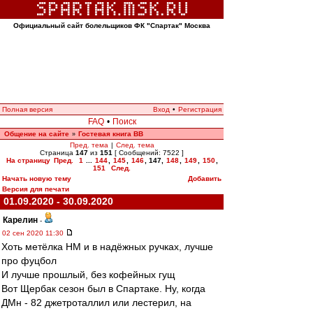
Официальный сайт болельщиков ФК "Спартак" Москва
Полная версия
Вход
•
Регистрация
FAQ
•
Поиск
Общение на сайте
Гостевая книга ВВ
»
Пред. тема
|
След. тема
Страница
147
из
151
[ Сообщений: 7522 ]
На страницу
Пред.
1
...
144
,
145
,
146
,
147
,
148
,
149
,
150
,
151
След.
Начать новую тему
Добавить
Версия для печати
01.09.2020 - 30.09.2020
Карелин
-
02 сен 2020 11:30
Хоть метёлка НМ и в надёжных ручках, лучше
про фуцбол
И лучше прошлый, без кофейных гущ
Вот Щербак сезон был в Спартаке. Ну, когда
ДМн - 82 джетроталлил или лестерил, на