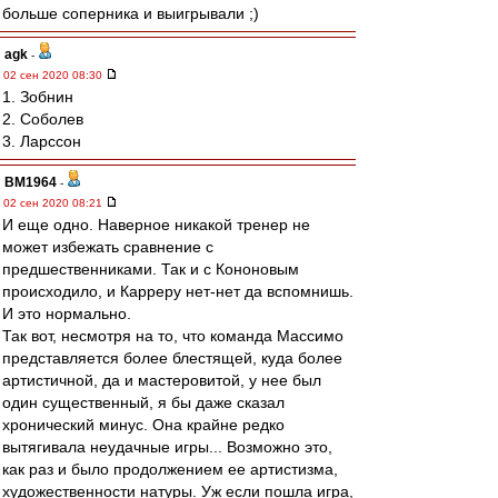
больше соперника и выигрывали ;)
agk
-
02 сен 2020 08:30
1. Зобнин
2. Соболев
3. Ларссон
BM1964
-
02 сен 2020 08:21
И еще одно. Наверное никакой тренер не
может избежать сравнение с
предшественниками. Так и с Кононовым
происходило, и Карреру нет-нет да вспомнишь.
И это нормально.
Так вот, несмотря на то, что команда Массимо
представляется более блестящей, куда более
артистичной, да и мастеровитой, у нее был
один существенный, я бы даже сказал
хронический минус. Она крайне редко
вытягивала неудачные игры... Возможно это,
как раз и было продолжением ее артистизма,
художественности натуры. Уж если пошла игра,