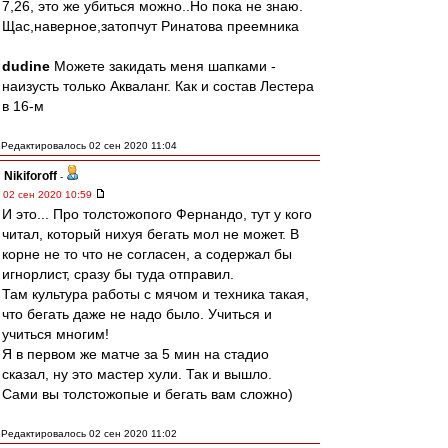
7,26, это же убиться можно..Но пока не знаю.
Щас,наверное,затопчут Ринатова преемника
dudine
Можете закидать меня шапками -
наизусть только Акваланг. Как и состав Лестера
в 16-м
Редактировалось 02 сен 2020 11:04
Nikiforoff
-
02 сен 2020 10:59
И это... Про толстожопого Фернандо, тут у кого
читал, который нихуя бегать мол не может. В
корне не то что не согласен, а содержал бы
игнорлист, сразу бы туда отправил.
Там культура работы с мячом и техника такая,
что бегать даже не надо было. Учиться и
учиться многим!
Я в первом же матче за 5 мин на стадио
сказал, ну это мастер хули. Так и вышло.
Сами вы толстожопые и бегать вам сложно)
Редактировалось 02 сен 2020 11:02