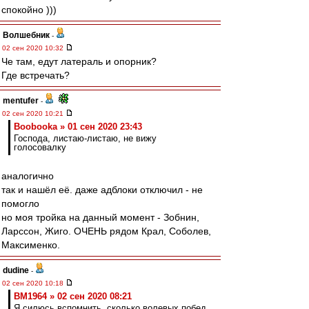
спокойно )))
Волшебник
-
02 сен 2020 10:32
Че там, едут латераль и опорник?
Где встречать?
mentufer
-
02 сен 2020 10:21
Boobooka » 01 сен 2020 23:43
Господа, листаю-листаю, не вижу
голосовалку
аналогично
так и нашёл её. даже адблоки отключил - не
помогло
но моя тройка на данный момент - Зобнин,
Ларссон, Жиго. ОЧЕНЬ рядом Крал, Соболев,
Максименко.
dudine
-
02 сен 2020 10:18
BM1964 » 02 сен 2020 08:21
Я силюсь вспомнить, сколько волевых побед