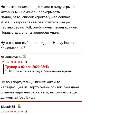
Но ты же понимаешь, я имел в виду игры, в
которых мы начинали проигрывать.
Ладно, зато, список игроков у нас совпал.
И эта... надо заранее озаботиться, какую
пестню Jethro Tull, опубликуем перед конями.
Первые два опыта принесли удачу.
Ну я считаю выбор очевиден - Heavy horses.
Как считаешь?
Valentinovich
-
02 сен 2020 08:47
Трувор » 02 сен 2020 08:43
1. Кто то есть на вход в ближайшее время.
Ну вон португальцы пишут какой то
нападающий из Порто очень близок, они даже
скинули пару лямов на него, потому что еще
должны за Зе Луиша
klassik75
-
02 сен 2020 08:44