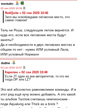
mentufer
-
02 сен 2020 10:58
RedQuite » 02 сен 2020 10:46
Зато мы освобождаем леговское место, это
самое главное!
Тиль не Роша, следующим летом вернётся. И
куда его, если все леговские места будут
заняты?
Да и необходимости в двух леговских местах в
общем-то нет - нужен ИЛИ условный Лала,
ИЛИ условный Норманн
dudine
-
02 сен 2020 10:57
Карелин » 02 сен 2020 10:48
Если JT один из рок-авторитетов, то кто же
тогда DP или LZ?
Это всё абсолютно равновеликие команды. И в
этот ряд ещё кучу можно добавить. А это какой
ты альбом Таллов считаешь чемпионским -
поди Aqualung или Thick as a brick ?