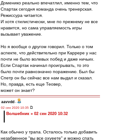
Доменико реально впечатлил, именно тем, что
Спартак сегодня команда очень тренерская.
Режиссура читается.
И хотя стилистически, мне по прежнему не все
нравится, но сама управляемость игры
вызывает уважение.
Но я вообще о другом говорил. Только о том
аспекте, что действительно при Каррере у нас
почти не было волевых побед и даже ничьих.
Если Спартак начинал проигрывать, то это
было почти равнозначно поражению. Был бы
Спетр он бы сейчас все нам выдал и сказал.
Но, правда, есть еще Теовер,
может он знает?
aavvdd
-
02 сен 2020 10:35
Волшебник » 02 сен 2020 10:32
Как обычно у трапа. Осталось только добавить
незабвенное "вы все охуеете" и можно спать