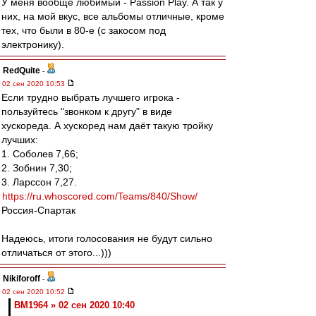
У меня вообще любимый - Passion Play. А так у
них, на мой вкус, все альбомы отличные, кроме
тех, что были в 80-е (с закосом под
электронику).
RedQuite
-
02 сен 2020 10:53
Если трудно выбрать лучшего игрока -
пользуйтесь "звонком к другу" в виде
хускореда. А хускоред нам даёт такую тройку
лучших:
1. Соболев 7,66;
2. Зобнин 7,30;
3. Ларссон 7,27.
https://ru.whoscored.com/Teams/840/Show/
Россия-Спартак
Надеюсь, итоги голосования не будут сильно
отличаться от этого...)))
Nikiforoff
-
02 сен 2020 10:52
BM1964 » 02 сен 2020 10:40