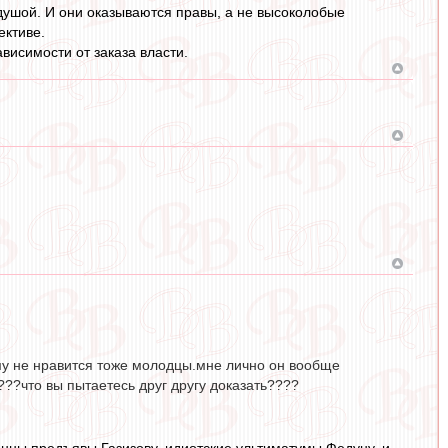
душой. И они оказываются правы, а не высоколобые
ективе.
ависимости от заказа власти.
му не нравится тоже молодцы.мне лично он вообще
???что вы пытаетесь друг другу доказать????
енны предъявы Газизову, идиотские ультиматумы Федуну, и