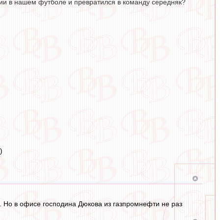
иции в нашем футболе и превратился в команду середняк?
)
л. Но в офисе господина Дюкова из газпромнефти не раз