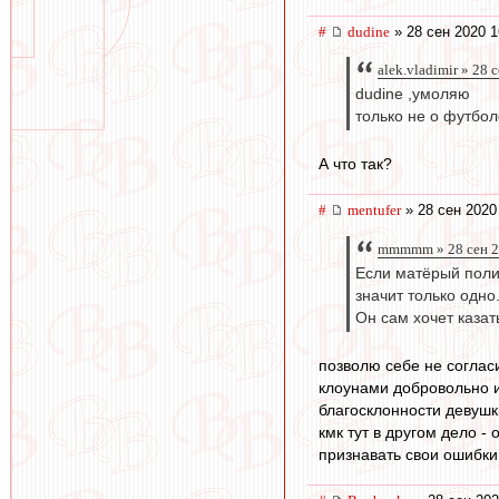
#
dudine
» 28 сен 2020 1
alek.vladimir » 28 
dudine ,умоляю
только не о футбол
А что так?
#
mentufer
» 28 сен 2020
mmmmm » 28 сен 2
Если матёрый поли
значит только одно
Он сам хочет казат
позволю себе не согласи
клоунами добровольно и
благосклонности девушки.
кмк тут в другом дело 
признавать свои ошибки 