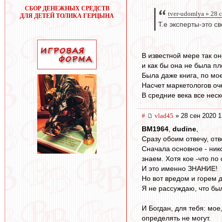
СБОР ДЕНЕЖНЫХ СРЕДСТВ
tver-udomlya » 28 
ДЛЯ ДЕТЕЙ ТОЛИКА ГЕРЦЫНА
Т.е эксперты-это 
В известной мере так о
и как бы она не была пл
Была даже книга, по мое
Насчет маркетологов оче
В средние века все неск
#
vlad45
» 28 сен 2020 1
BM1964
,
dudine
,
Сразу обоим отвечу, отв
Сначала основное - ник
знаем. Хотя кое -что по
И это именно ЗНАНИЕ!
Но вот вредом и горем 
Я не рассуждаю, что был
И Богдан, для тебя: мое
определять не могут.