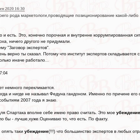
сен 2020 16:30
своего рода маркетологи,проводящие позиционирование какой-либо 
но и есть. Это, конечно порочная и внутренне коррумпированная си
оха, ничего другого не придумали.
му "Заговор экспертов".
нь верно ты сказал. Потому что институт экспертов складывается 
олько иначе работало...
7:04
ет немного перекликается.
огда и нигде не называл Федуна гандоном. Именно по причине его о
 событиям 2007 года я знаю.
для Спартака вполне себе имею право считать. Это мое
убеждени
о бы - лучше,хуже.Оцениваю то, что есть. По факту.
, опять таки
убеждение
(!!!) что большинство экспертов в любых от