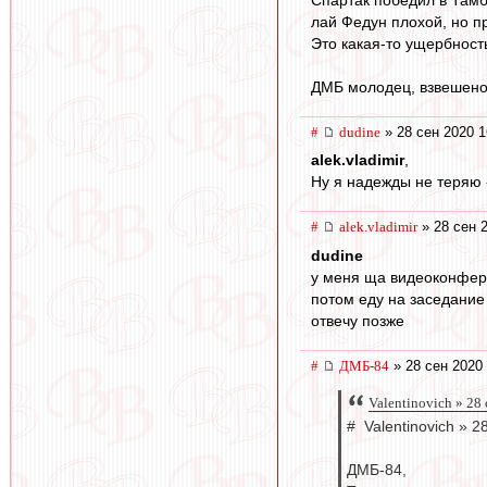
лай Федун плохой, но пр
Это какая-то ущербност
ДМБ молодец, взвешено и
#
dudine
» 28 сен 2020 1
alek.vladimir
,
Ну я надежды не теряю - 
#
alek.vladimir
» 28 сен 
dudine
у меня ща видеоконфер
потом еду на заседание
отвечу позже
#
ДМБ-84
» 28 сен 2020 
Valentinovich » 28
# Valentinovich » 2
ДМБ-84,