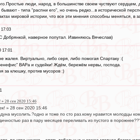
го.Простые люди, народ, в большинстве своем чуствуют сердцем, 
бывают - типа "распни его", но очень редко...в исторической персп
актах мировой истории, что все эти мнения способны меняться, в з
 17:03
! С Добрянкой, наверное попутал. Извиняюсь Вячеслав)
0 17:01
 не жалея. Виртуально, либо серя, либо помогая Спартаку :(
"бенефис" ВАРа и судейки! Ждём, бережём нервы, господа.
я за клюшку, против мусоров :)
1
 » 28 сен 2020 15:46
к! » 28 сен 2020 15:46
дуна мусолить.?одно и тоже по сто раз.кому нравится молодцы ко
дичностью раз в пару месяцев переливать из пустого в порожнее??
ове, по игре ничего... опять дебильные и самое главное бессмысл