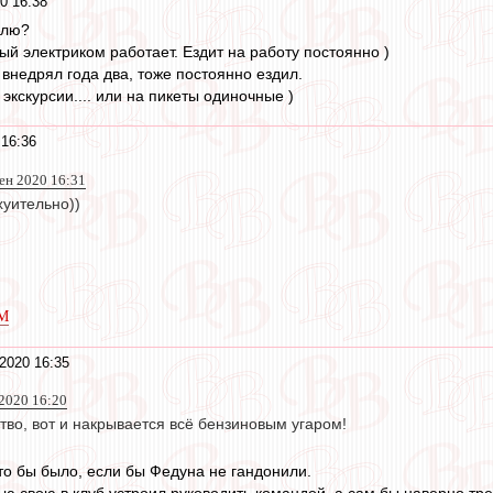
0 16:38
млю?
ый электриком работает. Ездит на работу постоянно )
 внедрял года два, тоже постоянно ездил.
экскурсии.... или на пикеты одиночные )
 16:36
сен 2020 16:31
хуительно))
_M
2020 16:35
2020 16:20
тво, вот и накрывается всё бензиновым угаром!
то бы было, если бы Федуна не гандонили.