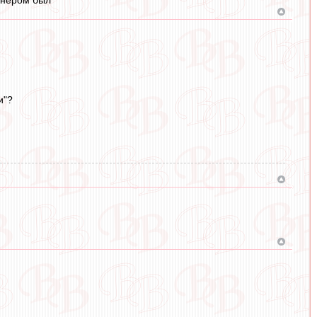
енером был
и"?