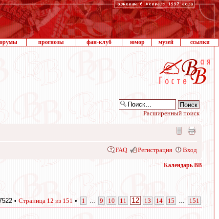
орумы
прогнозы
фан-клуб
юмор
музей
ссылки
Расширенный поиск
FAQ
Регистрация
Вход
Календарь ВВ
12
7522 •
Страница
12
из
151
•
1
...
9
10
11
13
14
15
...
151