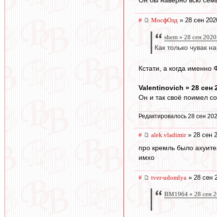
Он бы наверно всю семь
#
МосфОлд
» 28 сен 202
shem » 28 сен 2020
Как только чувак н
Кстати, а когда именно 
Valentinovich » 28 сен 
Он и так своё поимел со
Редактировалось 28 сен 202
#
alek.vladimir
» 28 сен 
про кремль было ахуите
имхо
#
tver-udomlya
» 28 сен 
BM1964 » 28 сен 2