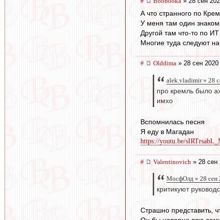
#
Boobooka
» 28 сен 202
А что странного по Кре
У меня там один знаком
Другой там что-то по ИТ
Многие туда следуют на 
#
Olddima
» 28 сен 2020
alek.vladimir » 28 
про кремль было а
имхо
Вспомнилась песня
Я еду в Магадан
https://youtu.be/sIRTrsabL
#
Valentinovich
» 28 сен 
МосфОлд » 28 сен 
критикуют руководс
Страшно представить, ч