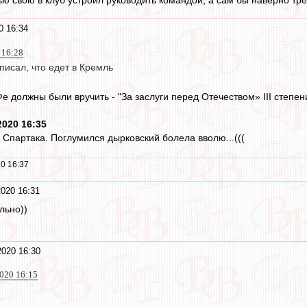
ю свою в клуб устроил руководить командой, а сам бы наверно тр
0 16:34
 16:28
аписал, что едет в Кремль
Фе должны были вручить - "За заслуги перед Отечеством» III степен
2020 16:35
 Спартака. Поглумился дырковский болела вволю...(((
0 16:37
2020 16:31
льно))
2020 16:30
020 16:15