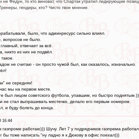
и не Федун, то кто виноват, что Спартак утратил лидирующие поз
Тренеры, гендиры, кто? Чисто твое мнение.
орабатывали, было, что админресурс сильно влиял.
, вопросов не было.
 главный, отвечает за всё.
, никто из них не подвёл.
 такое.
адом не считаю - он просто чужой был, как оказалось, изначально.
ёл!
к" не середняк!
йчас мы на первом месте.
иге был лицом советского футбола, упавшим, но быстро поднятым.))
, и не стал выпрашивать местечко, делало его первым номером.
л, и буду болеть до конца.
0 16:44
 в газпроме работаю))) Шучу. Лет 7 у подрядчиков газпрема работа
 бы тоже написать "ну ладно я к Дюкову в офис поехал)))