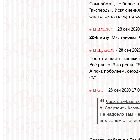
Самообман, не более то
"иксперды". Исключения 
Опять таки, я вижу на ф
#
BM1964
» 28 сен 2020
22-kratny
, Ой, виноват
#
ЩукаСМ
» 28 сен 202
Постят и постят, кнопки
Всё равно, 3-го решит 
А пока поболеем, сегодн
<C>
#
Gt3
» 28 сен 2020 17:0
Спартачек-Казачек!
# Спартачек-Казаче
Не надоело вам Фе
пох..зачем с перио
Спартак победил в Тамб