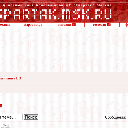
оманда
карта мира
магазин ВВ
гостевая ВВ
ф
вая книга ВВ
20
Сообщений: 
 17:11