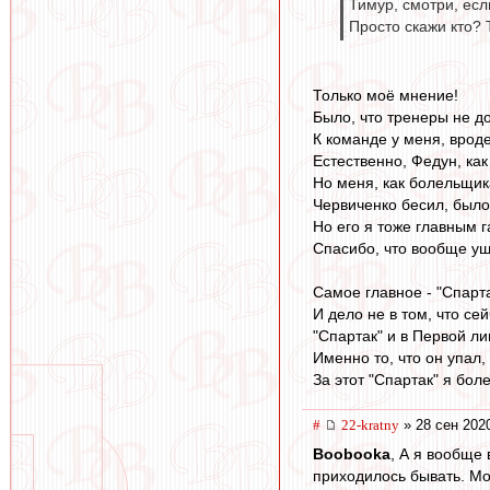
Тимур, смотри, есл
Просто скажи кто? 
Только моё мнение!
Было, что тренеры не д
К команде у меня, вроде
Естественно, Федун, как
Но меня, как болельщика
Червиченко бесил, было
Но его я тоже главным г
Спасибо, что вообще уш
Самое главное - "Спарта
И дело не в том, что се
"Спартак" и в Первой л
Именно то, что он упал
За этот "Спартак" я боле
#
22-kratny
» 28 сен 202
Boobooka
, А я вообще
приходилось бывать. Мог