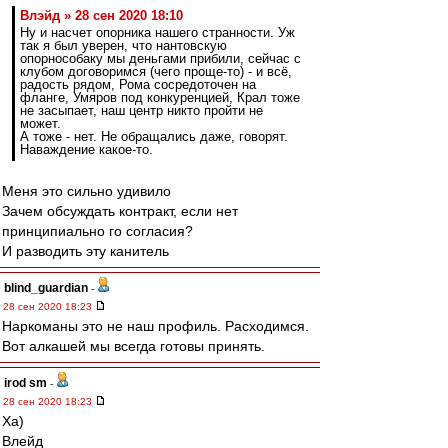
Влэйд » 28 сен 2020 18:10
Ну и насчет опорника нашего странности. Уж
так я был уверен, что нантовскую
опорнособаку мы деньгами прибили, сейчас с
клубом договоримся (чего проще-то) - и всё,
радость рядом, Рома сосредоточен на
фланге, Умяров под конкуренцией, Крал тоже
не засыпает, наш центр никто пройти не
может.
А тоже - нет. Не обращались даже, говорят.
Наваждение какое-то.
Меня это сильно удивило
Зачем обсуждать контракт, если нет
принципиально го согласия?
И разводить эту канитель
blind_guardian
-
28 сен 2020 18:23
Наркоманы это не наш профиль. Расходимся.
Вот алкашей мы всегда готовы принять.
irod sm
-
28 сен 2020 18:23
Ха)
Влейд