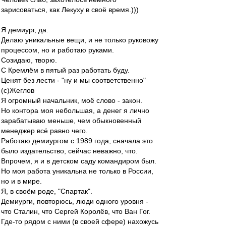
зарисоваться, как Лекуху в своё время.)))
Я демиург, да.
Делаю уникальные вещи, и не только руковожу
процессом, но и работаю руками.
Созидаю, творю.
С Кремлём в пятый раз работать буду.
Ценят без лести - "ну и мы соответственно"
(с)Жеглов
Я огромный начальник, моё слово - закон.
Но контора моя небольшая, а денег я лично
зарабатываю меньше, чем обыкновенный
менеджер всё равно чего.
Работаю демиургом с 1989 года, сначала это
было издательство, сейчас неважно, что.
Впрочем, я и в детском саду командиром был.
Но моя работа уникальна не только в России,
но и в мире.
Я, в своём роде, "Спартак".
Демиурги, повторюсь, люди одного уровня -
что Сталин, что Сергей Королёв, что Ван Гог.
Где-то рядом с ними (в своей сфере) нахожусь