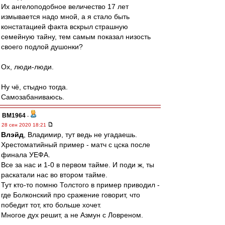
Их ангелоподобное величество 17 лет
измывается надо мной, а я стало быть
констатацией факта вскрыл страшную
семейную тайну, тем самым показал низость
своего подлой душонки?
Ох, люди-люди.
Ну чё, стыдно тогда.
Самозабаниваюсь.
BM1964
-
28 сен 2020 18:21
Влэйд
, Владимир, тут ведь не угадаешь.
Хрестоматийный пример - матч с цска после
финала УЕФА.
Все за нас и 1-0 в первом тайме. И поди ж, ты
раскатали нас во втором тайме.
Тут кто-то помню Толстого в пример приводил -
где Болконский про сражение говорит, что
победит тот, кто больше хочет.
Многое дух решит, а не Азмун с Ловреном.