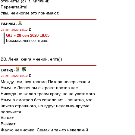
отличить!"(с)"If" Киплинг.
Перечитайте!
Увы, немногие это понимают.
BM1964
-
28 сен 2020 18:12
Gt3 » 28 сен 2020 18:05
Бессмысленное чтиво.
ВВ, Леня, книга мнений, епта))
Влэйд
-
28 сен 2020 18:10
Между тем, вся травма Питера несерьезна и
Азмун с Ловреном сыграют против нас.
Никогда не желал травм врагу, но на увозимого
Азмуна смотрел без сожаления - понятно, что
ничего страшного, но вдруг недельку-другую
полечится.
Ан нет.
Выйдет.
Жалко немножко, Семак и так-то невеликий