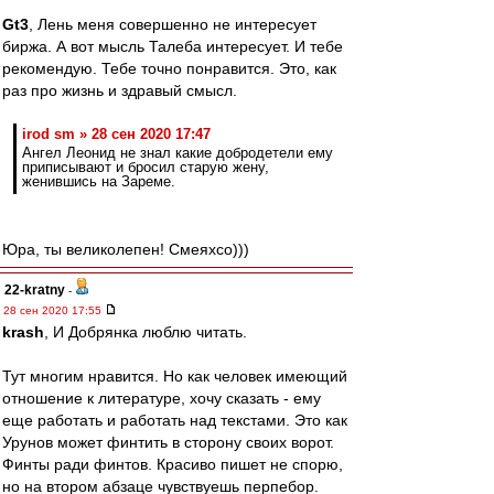
Gt3
, Лень меня совершенно не интересует
биржа. А вот мысль Талеба интересует. И тебе
рекомендую. Тебе точно понравится. Это, как
раз про жизнь и здравый смысл.
irod sm » 28 сен 2020 17:47
Ангел Леонид не знал какие добродетели ему
приписывают и бросил старую жену,
женившись на Зареме.
Юра, ты великолепен! Смеяхсо)))
22-kratny
-
28 сен 2020 17:55
krash
, И Добрянка люблю читать.
Тут многим нравится. Но как человек имеющий
отношение к литературе, хочу сказать - ему
еще работать и работать над текстами. Это как
Урунов может финтить в сторону своих ворот.
Финты ради финтов. Красиво пишет не спорю,
но на втором абзаце чувствуешь перпебор.