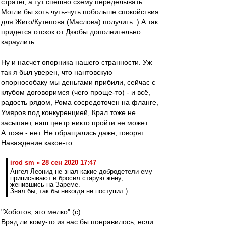
стратег, а тут спешно схему переделывать...
Могли бы хоть чуть-чуть побольше спокойствия
для Жиго/Кутепова (Маслова) получить :) А так
придется отскок от Дзюбы дополнительно
караулить.
Ну и насчет опорника нашего странности. Уж
так я был уверен, что нантовскую
опорнособаку мы деньгами прибили, сейчас с
клубом договоримся (чего проще-то) - и всё,
радость рядом, Рома сосредоточен на фланге,
Умяров под конкуренцией, Крал тоже не
засыпает, наш центр никто пройти не может.
А тоже - нет. Не обращались даже, говорят.
Наваждение какое-то.
irod sm » 28 сен 2020 17:47
Ангел Леонид не знал какие добродетели ему
приписывают и бросил старую жену,
женившись на Зареме.
Знал бы, так бы никогда не поступил.)
"Хоботов, это мелко" (с).
Вряд ли кому-то из нас бы понравилось, если