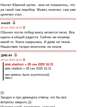
Насчет Юриной шутки - мне не показалось, что
уж такой там перебор. Может, конечно, сам уже
циничен стал...
man26
-
28 сен 2020 18:20
Обычно после побед книга читается легко. Все
едины в общей радости. Сейчас же кошмар
какой-то. Книга накрылась. И даже не тазом.
Нашествие татаро-монголов, не иначе.
ДМБ-84
-
28 сен 2020 18:15
alek.vladimir » 28 сен 2020 16:31
alek.vladimir » 28 сен 2020 16:31
про кремль было ахуительно))
имхо
)))
Заодно и про демиурга отвечу, что бы все
вопросы закрыть.)))
Человек слаб, захотелось немного