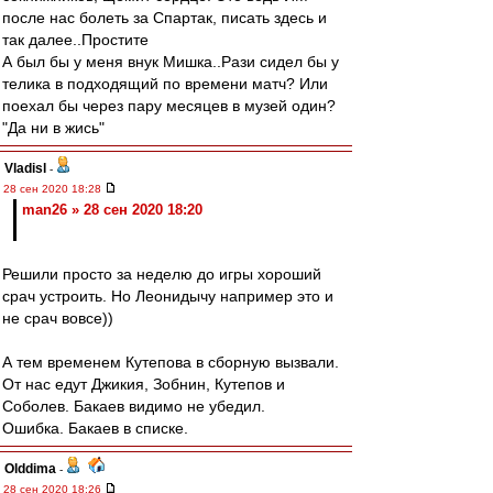
после нас болеть за Спартак, писать здесь и
так далее..Простите
А был бы у меня внук Мишка..Рази сидел бы у
телика в подходящий по времени матч? Или
поехал бы через пару месяцев в музей один?
"Да ни в жись"
Vladisl
-
28 сен 2020 18:28
man26 » 28 сен 2020 18:20
Решили просто за неделю до игры хороший
срач устроить. Но Леонидычу например это и
не срач вовсе))
А тем временем Кутепова в сборную вызвали.
От нас едут Джикия, Зобнин, Кутепов и
Соболев. Бакаев видимо не убедил.
Ошибка. Бакаев в списке.
Olddima
-
28 сен 2020 18:26