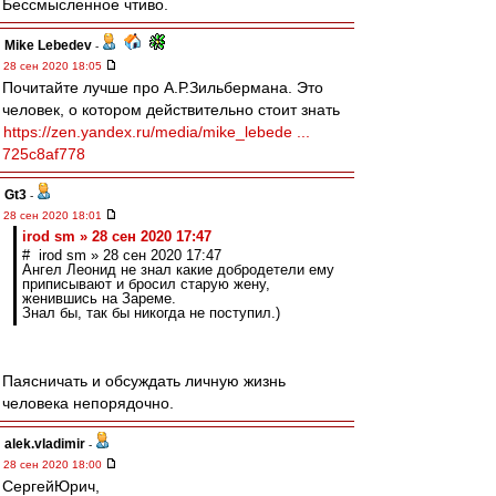
Бессмысленное чтиво.
Mike Lebedev
-
28 сен 2020 18:05
Почитайте лучше про А.Р.Зильбермана. Это
человек, о котором действительно стоит знать
https://zen.yandex.ru/media/mike_lebede ...
725c8af778
Gt3
-
28 сен 2020 18:01
irod sm » 28 сен 2020 17:47
# irod sm » 28 сен 2020 17:47
Ангел Леонид не знал какие добродетели ему
приписывают и бросил старую жену,
женившись на Зареме.
Знал бы, так бы никогда не поступил.)
Паясничать и обсуждать личную жизнь
человека непорядочно.
alek.vladimir
-
28 сен 2020 18:00
СергейЮрич,