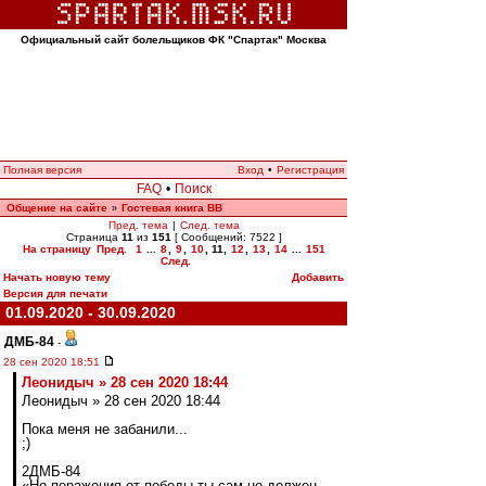
Официальный сайт болельщиков ФК "Спартак" Москва
Полная версия
Вход
•
Регистрация
FAQ
•
Поиск
Общение на сайте
Гостевая книга ВВ
»
Пред. тема
|
След. тема
Страница
11
из
151
[ Сообщений: 7522 ]
На страницу
Пред.
1
...
8
,
9
,
10
,
11
,
12
,
13
,
14
...
151
След.
Начать новую тему
Добавить
Версия для печати
01.09.2020 - 30.09.2020
ДМБ-84
-
28 сен 2020 18:51
Леонидыч » 28 сен 2020 18:44
Леонидыч » 28 сен 2020 18:44
Пока меня не забанили...
;)
2ДМБ-84
«Но поражения от победы ты сам не должен