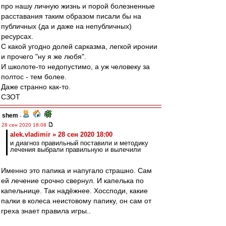
про нашу личную жизнь и порой болезненные
расставания таким образом писали бы на
публичных (да и даже на непубличных)
ресурсах.
С какой угодно долей сарказма, легкой иронии
и прочего "ну я же любя".
И школоте-то недопустимо, а уж человеку за
полтос - тем более.
Даже странно как-то.
СЗОТ
shem
-
28 сен 2020 18:08
alek.vladimir » 28 сен 2020 18:00
и диагноз правильный поставили и методику
лечения выбрали правильную и вылечили
Именно это папика и напугало страшно. Сам
ей лечение срочно свернул. И капелька по
капельнице. Так надёжнее. Хоссподи, какие
палки в колеса неистовому папику, он сам от
греха знает правила игры..