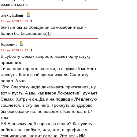
важный матч.
alek.vladimir
-
28 сен 2020 18:33
блять,я бы за обещания самозабаниться -
банил бы беспощадно)))
Карелин
-
28 сен 2020 18:32
В субботу Семак запросто может одну штуку
применить.
Типа, перетерпеть наскоки, а в нужный момент
жахнуть. Как в своё время издаля Спартаку
попал. А что..
"Это Спартаку надо доказывать притязания, ну
вот и пусть. А мы, как вчера Локомотив", думает
Семак. Хитрый он..Да и на подвод к ЛЧ влёгкую
сошлётся, в случае чего. Грохнуть их здорово
бы было,конечно, но вовремя. Как тогда, в 17-
том..
PS Я почему ещё сорвался сёдни? Как увижу
ребяток на трибуне, или, там, в профиле у
сокнижников, щемит сердце. Это ведь ИМ