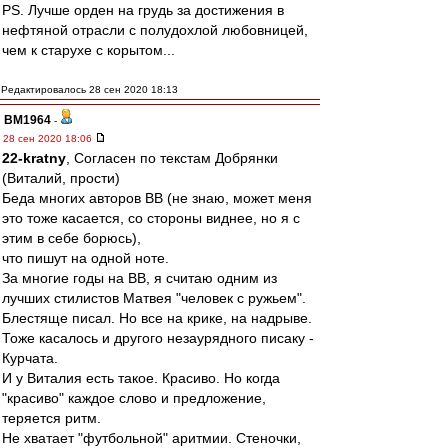
PS. Лучше орден на грудь за достижения в
нефтяной отрасли с полудохлой любовницей,
чем к старухе с корытом...
Редактировалось 28 сен 2020 18:13
BM1964
-
28 сен 2020 18:06
22-kratny
, Согласен по текстам Добрянки
(Виталий, прости)
Беда многих авторов ВВ (не знаю, может меня
это тоже касается, со стороны виднее, но я с
этим в себе борюсь),
что пишут на одной ноте.
За многие годы на ВВ, я считаю одним из
лучших стилистов Матвея "человек с ружьем".
Блестяще писал. Но все на крике, на надрыве.
Тоже касалось и другого незаурядного писаку -
Курчата.
И у Виталия есть такое. Красиво. Но когда
"красиво" каждое слово и предложение,
теряется ритм.
Не хватает "футбольной" аритмии. Стеночки,