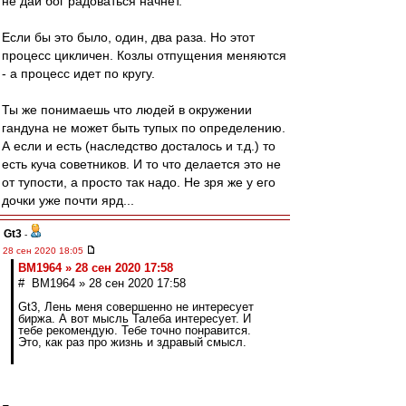
не дай бог радоваться начнет.
Если бы это было, один, два раза. Но этот
процесс цикличен. Козлы отпущения меняются
- а процесс идет по кругу.
Ты же понимаешь что людей в окружении
гандуна не может быть тупых по определению.
А если и есть (наследство досталось и т.д.) то
есть куча советников. И то что делается это не
от тупости, а просто так надо. Не зря же у его
дочки уже почти ярд...
Gt3
-
28 сен 2020 18:05
BM1964 » 28 сен 2020 17:58
# BM1964 » 28 сен 2020 17:58
Gt3, Лень меня совершенно не интересует
биржа. А вот мысль Талеба интересует. И
тебе рекомендую. Тебе точно понравится.
Это, как раз про жизнь и здравый смысл.