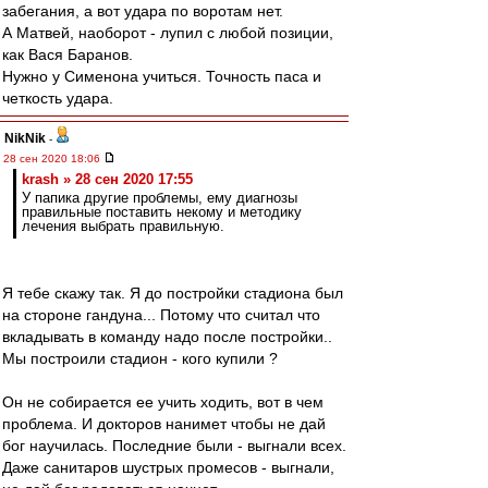
забегания, а вот удара по воротам нет.
А Матвей, наоборот - лупил с любой позиции,
как Вася Баранов.
Нужно у Сименона учиться. Точность паса и
четкость удара.
NikNik
-
28 сен 2020 18:06
krash » 28 сен 2020 17:55
У папика другие проблемы, ему диагнозы
правильные поставить некому и методику
лечения выбрать правильную.
Я тебе скажу так. Я до постройки стадиона был
на стороне гандуна... Потому что считал что
вкладывать в команду надо после постройки..
Мы построили стадион - кого купили ?
Он не собирается ее учить ходить, вот в чем
проблема. И докторов нанимет чтобы не дай
бог научилась. Последние были - выгнали всех.
Даже санитаров шустрых промесов - выгнали,