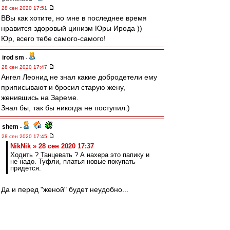
28 сен 2020 17:51
ВВы как хотите, но мне в последнее время
нравится здоровый цинизм Юры Ирода ))
Юр, всего тебе самого-самого!
irod sm
-
28 сен 2020 17:47
Ангел Леонид не знал какие добродетели ему
приписывают и бросил старую жену,
женившись на Зареме.
Знал бы, так бы никогда не поступил.)
shem
-
28 сен 2020 17:45
NikNik » 28 сен 2020 17:37
Ходить ? Танцевать ? А нахера это папику и
не надо. Туфли, платья новые покупать
придется.
Да и перед "женой" будет неудобно...
Gt3
-
28 сен 2020 17:42
BM1964 » 28 сен 2020 17:21