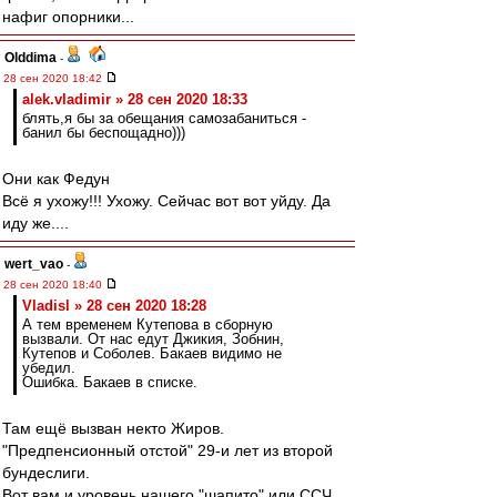
нафиг опорники...
Olddima
-
28 сен 2020 18:42
alek.vladimir » 28 сен 2020 18:33
блять,я бы за обещания самозабаниться -
банил бы беспощадно)))
Они как Федун
Всё я ухожу!!! Ухожу. Сейчас вот вот уйду. Да
иду же....
wert_vao
-
28 сен 2020 18:40
Vladisl » 28 сен 2020 18:28
А тем временем Кутепова в сборную
вызвали. От нас едут Джикия, Зобнин,
Кутепов и Соболев. Бакаев видимо не
убедил.
Ошибка. Бакаев в списке.
Там ещё вызван некто Жиров.
"Предпенсионный отстой" 29-и лет из второй
бундеслиги.
Вот вам и уровень нашего "шапито" или ССЧ