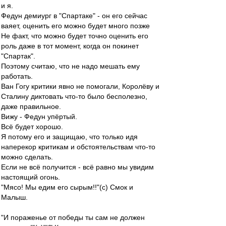
и я.
Федун демиург в "Спартаке" - он его сейчас
ваяет, оценить его можно будет много позже
Не факт, что можно будет точно оценить его
роль даже в тот момент, когда он покинет
"Спартак".
Поэтому считаю, что не надо мешать ему
работать.
Ван Гогу критики явно не помогали, Королёву и
Сталину диктовать что-то было бесполезно,
даже правильное.
Вижу - Федун упёртый.
Всё будет хорошо.
Я потому его и защищаю, что только идя
наперекор критикам и обстоятельствам что-то
можно сделать.
Если не всё получится - всё равно мы увидим
настоящий огонь.
"Мясо! Мы едим его сырым!!"(с) Смок и
Малыш.
"И пораженье от победы ты сам не должен