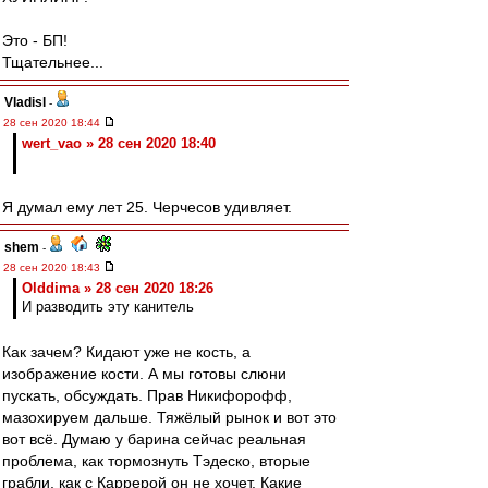
Это - БП!
Тщательнее...
Vladisl
-
28 сен 2020 18:44
wert_vao » 28 сен 2020 18:40
Я думал ему лет 25. Черчесов удивляет.
shem
-
28 сен 2020 18:43
Olddima » 28 сен 2020 18:26
И разводить эту канитель
Как зачем? Кидают уже не кость, а
изображение кости. А мы готовы слюни
пускать, обсуждать. Прав Никифорофф,
мазохируем дальше. Тяжёлый рынок и вот это
вот всё. Думаю у барина сейчас реальная
проблема, как тормознуть Тэдеско, вторые
грабли, как с Каррерой он не хочет. Какие