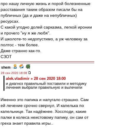
про нашу личную жизнь и порой болезненные
расставания таким образом писали бы на
публичных (да и даже на непубличных)
ресурсах.
С какой угодно долей сарказма, легкой иронии
и прочего "ну я же любя".
И школоте-то недопустимо, а уж человеку за
полтос - тем более.
Даже странно как-то.
СЗОТ
shem
-
28 сен 2020 18:08
alek.vladimir » 28 сен 2020 18:00
и диагноз правильный поставили и методику
лечения выбрали правильную и вылечили
Именно это папика и напугало страшно. Сам
ей лечение срочно свернул. И капелька по
капельнице. Так надёжнее. Хоссподи, какие
палки в колеса неистовому папику, он сам от
греха знает правила игры..