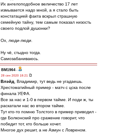
Их ангелоподобное величество 17 лет
измывается надо мной, а я стало быть
констатацией факта вскрыл страшную
семейную тайну, тем самым показал низость
своего подлой душонки?
Ох, люди-люди.
Ну чё, стыдно тогда.
Самозабаниваюсь.
BM1964
-
28 сен 2020 18:21
Влэйд
, Владимир, тут ведь не угадаешь.
Хрестоматийный пример - матч с цска после
финала УЕФА.
Все за нас и 1-0 в первом тайме. И поди ж, ты
раскатали нас во втором тайме.
Тут кто-то помню Толстого в пример приводил -
где Болконский про сражение говорит, что
победит тот, кто больше хочет.
Многое дух решит, а не Азмун с Ловреном.