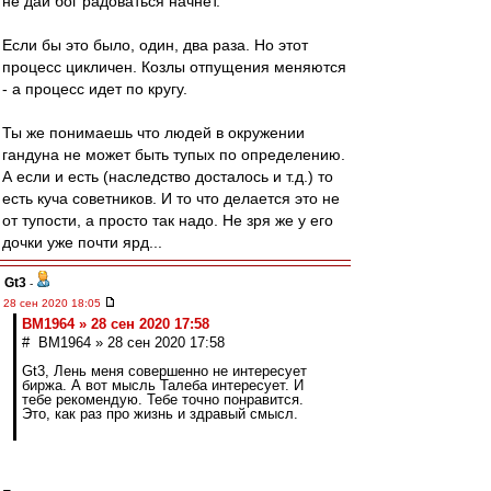
не дай бог радоваться начнет.
Если бы это было, один, два раза. Но этот
процесс цикличен. Козлы отпущения меняются
- а процесс идет по кругу.
Ты же понимаешь что людей в окружении
гандуна не может быть тупых по определению.
А если и есть (наследство досталось и т.д.) то
есть куча советников. И то что делается это не
от тупости, а просто так надо. Не зря же у его
дочки уже почти ярд...
Gt3
-
28 сен 2020 18:05
BM1964 » 28 сен 2020 17:58
# BM1964 » 28 сен 2020 17:58
Gt3, Лень меня совершенно не интересует
биржа. А вот мысль Талеба интересует. И
тебе рекомендую. Тебе точно понравится.
Это, как раз про жизнь и здравый смысл.