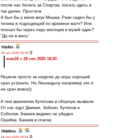
после нас болеть за Спартак, писать здесь и
так далее..Простите
А был бы у меня внук Мишка..Рази сидел бы у
телика в подходящий по времени матч? Или
поехал бы через пару месяцев в музей один?
"Да ни в жись"
Vladisl
-
28 сен 2020 18:28
man26 » 28 сен 2020 18:20
Решили просто за неделю до игры хороший
срач устроить. Но Леонидычу например это и
не срач вовсе))
А тем временем Кутепова в сборную вызвали.
От нас едут Джикия, Зобнин, Кутепов и
Соболев. Бакаев видимо не убедил.
Ошибка. Бакаев в списке.
Olddima
-
28 сен 2020 18:26