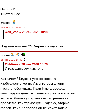
Это - БП!
Тщательнее...
Vladisl
-
28 сен 2020 18:44
wert_vao » 28 сен 2020 18:40
Я думал ему лет 25. Черчесов удивляет.
shem
-
28 сен 2020 18:43
Olddima » 28 сен 2020 18:26
И разводить эту канитель
Как зачем? Кидают уже не кость, а
изображение кости. А мы готовы слюни
пускать, обсуждать. Прав Никифорофф,
мазохируем дальше. Тяжёлый рынок и вот это
вот всё. Думаю у барина сейчас реальная
проблема, как тормознуть Тэдеско, вторые
грабли, как с Каррерой он не хочет. Какие