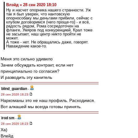
Влэйд » 28 сен 2020 18:10
Ну и насчет опорника нашего странности. Уж
так я был уверен, что нантовскую
опорнособаку мы деньгами прибили, сейчас с
клубом договоримся (чего проще-то) - и всё,
радость рядом, Рома сосредоточен на
фланге, Умяров под конкуренцией, Крал тоже
не засыпает, наш центр никто пройти не
может.
А тоже - нет. Не обращались даже, говорят.
Наваждение какое-то.
Меня это сильно удивило
Зачем обсуждать контракт, если нет
принципиально го согласия?
И разводить эту канитель
blind_guardian
-
28 сен 2020 18:23
Наркоманы это не наш профиль. Расходимся.
Вот алкашей мы всегда готовы принять.
irod sm
-
28 сен 2020 18:23
Ха)
Влейд