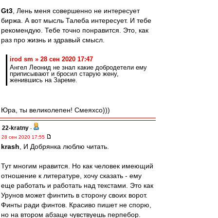
Gt3
, Лень меня совершенно не интересует
биржа. А вот мысль Талеба интересует. И тебе
рекомендую. Тебе точно понравится. Это, как
раз про жизнь и здравый смысл.
irod sm » 28 сен 2020 17:47
Ангел Леонид не знал какие добродетели ему
приписывают и бросил старую жену,
женившись на Зареме.
Юра, ты великолепен! Смеяхсо)))
22-kratny
-
28 сен 2020 17:55
krash
, И Добрянка люблю читать.
Тут многим нравится. Но как человек имеющий
отношение к литературе, хочу сказать - ему
еще работать и работать над текстами. Это как
Урунов может финтить в сторону своих ворот.
Финты ради финтов. Красиво пишет не спорю,
но на втором абзаце чувствуешь перпебор.