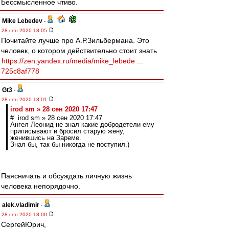
Бессмысленное чтиво.
Mike Lebedev
-
28 сен 2020 18:05
Почитайте лучше про А.Р.Зильбермана. Это
человек, о котором действительно стоит знать
https://zen.yandex.ru/media/mike_lebede ...
725c8af778
Gt3
-
28 сен 2020 18:01
irod sm » 28 сен 2020 17:47
# irod sm » 28 сен 2020 17:47
Ангел Леонид не знал какие добродетели ему
приписывают и бросил старую жену,
женившись на Зареме.
Знал бы, так бы никогда не поступил.)
Паясничать и обсуждать личную жизнь
человека непорядочно.
alek.vladimir
-
28 сен 2020 18:00
СергейЮрич,