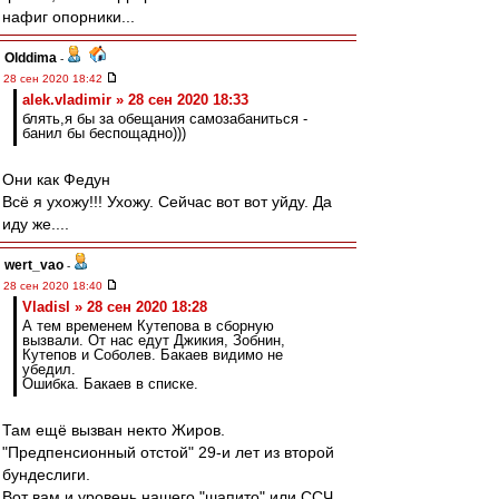
нафиг опорники...
Olddima
-
28 сен 2020 18:42
alek.vladimir » 28 сен 2020 18:33
блять,я бы за обещания самозабаниться -
банил бы беспощадно)))
Они как Федун
Всё я ухожу!!! Ухожу. Сейчас вот вот уйду. Да
иду же....
wert_vao
-
28 сен 2020 18:40
Vladisl » 28 сен 2020 18:28
А тем временем Кутепова в сборную
вызвали. От нас едут Джикия, Зобнин,
Кутепов и Соболев. Бакаев видимо не
убедил.
Ошибка. Бакаев в списке.
Там ещё вызван некто Жиров.
"Предпенсионный отстой" 29-и лет из второй
бундеслиги.
Вот вам и уровень нашего "шапито" или ССЧ