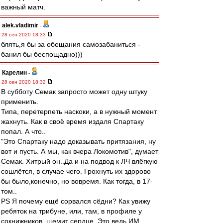
важный матч.
alek.vladimir
-
28 сен 2020 18:33
блять,я бы за обещания самозабаниться -
банил бы беспощадно)))
Карелин
-
28 сен 2020 18:32
В субботу Семак запросто может одну штуку
применить.
Типа, перетерпеть наскоки, а в нужный момент
жахнуть. Как в своё время издаля Спартаку
попал. А что..
"Это Спартаку надо доказывать притязания, ну
вот и пусть. А мы, как вчера Локомотив", думает
Семак. Хитрый он..Да и на подвод к ЛЧ влёгкую
сошлётся, в случае чего. Грохнуть их здорово
бы было,конечно, но вовремя. Как тогда, в 17-
том..
PS Я почему ещё сорвался сёдни? Как увижу
ребяток на трибуне, или, там, в профиле у
сокнижников, щемит сердце. Это ведь ИМ