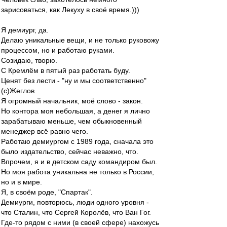
зарисоваться, как Лекуху в своё время.)))
Я демиург, да.
Делаю уникальные вещи, и не только руковожу
процессом, но и работаю руками.
Созидаю, творю.
С Кремлём в пятый раз работать буду.
Ценят без лести - "ну и мы соответственно"
(с)Жеглов
Я огромный начальник, моё слово - закон.
Но контора моя небольшая, а денег я лично
зарабатываю меньше, чем обыкновенный
менеджер всё равно чего.
Работаю демиургом с 1989 года, сначала это
было издательство, сейчас неважно, что.
Впрочем, я и в детском саду командиром был.
Но моя работа уникальна не только в России,
но и в мире.
Я, в своём роде, "Спартак".
Демиурги, повторюсь, люди одного уровня -
что Сталин, что Сергей Королёв, что Ван Гог.
Где-то рядом с ними (в своей сфере) нахожусь