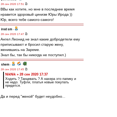
28 сен 2020 17:51
ВВы как хотите, но мне в последнее время
нравится здоровый цинизм Юры Ирода ))
Юр, всего тебе самого-самого!
irod sm
-
28 сен 2020 17:47
Ангел Леонид не знал какие добродетели ему
приписывают и бросил старую жену,
женившись на Зареме.
Знал бы, так бы никогда не поступил.)
shem
-
28 сен 2020 17:45
NikNik » 28 сен 2020 17:37
Ходить ? Танцевать ? А нахера это папику и
не надо. Туфли, платья новые покупать
придется.
Да и перед "женой" будет неудобно...
Gt3
-
28 сен 2020 17:42
BM1964 » 28 сен 2020 17:21