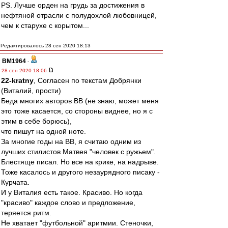
PS. Лучше орден на грудь за достижения в
нефтяной отрасли с полудохлой любовницей,
чем к старухе с корытом...
Редактировалось 28 сен 2020 18:13
BM1964
-
28 сен 2020 18:06
22-kratny
, Согласен по текстам Добрянки
(Виталий, прости)
Беда многих авторов ВВ (не знаю, может меня
это тоже касается, со стороны виднее, но я с
этим в себе борюсь),
что пишут на одной ноте.
За многие годы на ВВ, я считаю одним из
лучших стилистов Матвея "человек с ружьем".
Блестяще писал. Но все на крике, на надрыве.
Тоже касалось и другого незаурядного писаку -
Курчата.
И у Виталия есть такое. Красиво. Но когда
"красиво" каждое слово и предложение,
теряется ритм.
Не хватает "футбольной" аритмии. Стеночки,