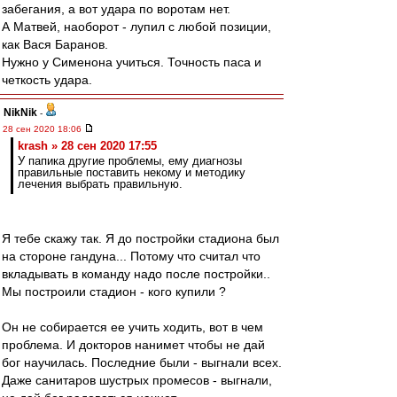
забегания, а вот удара по воротам нет.
А Матвей, наоборот - лупил с любой позиции,
как Вася Баранов.
Нужно у Сименона учиться. Точность паса и
четкость удара.
NikNik
-
28 сен 2020 18:06
krash » 28 сен 2020 17:55
У папика другие проблемы, ему диагнозы
правильные поставить некому и методику
лечения выбрать правильную.
Я тебе скажу так. Я до постройки стадиона был
на стороне гандуна... Потому что считал что
вкладывать в команду надо после постройки..
Мы построили стадион - кого купили ?
Он не собирается ее учить ходить, вот в чем
проблема. И докторов нанимет чтобы не дай
бог научилась. Последние были - выгнали всех.
Даже санитаров шустрых промесов - выгнали,