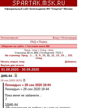
Официальный сайт болельщиков ФК "Спартак" Москва
Полная версия
Вход
•
Регистрация
FAQ
•
Поиск
Общение на сайте
Гостевая книга ВВ
»
Пред. тема
|
След. тема
Страница
11
из
151
[ Сообщений: 7522 ]
На страницу
Пред.
1
...
8
,
9
,
10
,
11
,
12
,
13
,
14
...
151
След.
Начать новую тему
Добавить
Версия для печати
01.09.2020 - 30.09.2020
ДМБ-84
-
28 сен 2020 18:51
Леонидыч » 28 сен 2020 18:44
Леонидыч » 28 сен 2020 18:44
Пока меня не забанили...
;)
2ДМБ-84
«Но поражения от победы ты сам не должен