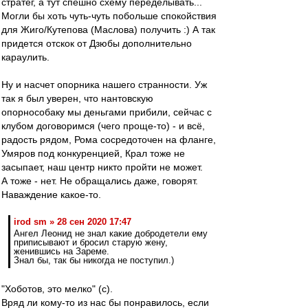
стратег, а тут спешно схему переделывать...
Могли бы хоть чуть-чуть побольше спокойствия
для Жиго/Кутепова (Маслова) получить :) А так
придется отскок от Дзюбы дополнительно
караулить.
Ну и насчет опорника нашего странности. Уж
так я был уверен, что нантовскую
опорнособаку мы деньгами прибили, сейчас с
клубом договоримся (чего проще-то) - и всё,
радость рядом, Рома сосредоточен на фланге,
Умяров под конкуренцией, Крал тоже не
засыпает, наш центр никто пройти не может.
А тоже - нет. Не обращались даже, говорят.
Наваждение какое-то.
irod sm » 28 сен 2020 17:47
Ангел Леонид не знал какие добродетели ему
приписывают и бросил старую жену,
женившись на Зареме.
Знал бы, так бы никогда не поступил.)
"Хоботов, это мелко" (с).
Вряд ли кому-то из нас бы понравилось, если