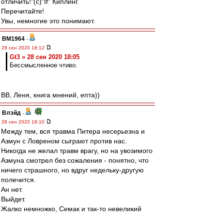
отличить!"(с)"If" Киплинг.
Перечитайте!
Увы, немногие это понимают.
BM1964
-
28 сен 2020 18:12
Gt3 » 28 сен 2020 18:05
Бессмысленное чтиво.
ВВ, Леня, книга мнений, епта))
Влэйд
-
28 сен 2020 18:10
Между тем, вся травма Питера несерьезна и
Азмун с Ловреном сыграют против нас.
Никогда не желал травм врагу, но на увозимого
Азмуна смотрел без сожаления - понятно, что
ничего страшного, но вдруг недельку-другую
полечится.
Ан нет.
Выйдет.
Жалко немножко, Семак и так-то невеликий