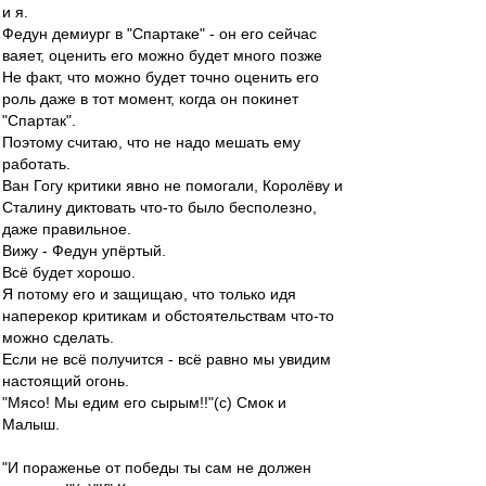
и я.
Федун демиург в "Спартаке" - он его сейчас
ваяет, оценить его можно будет много позже
Не факт, что можно будет точно оценить его
роль даже в тот момент, когда он покинет
"Спартак".
Поэтому считаю, что не надо мешать ему
работать.
Ван Гогу критики явно не помогали, Королёву и
Сталину диктовать что-то было бесполезно,
даже правильное.
Вижу - Федун упёртый.
Всё будет хорошо.
Я потому его и защищаю, что только идя
наперекор критикам и обстоятельствам что-то
можно сделать.
Если не всё получится - всё равно мы увидим
настоящий огонь.
"Мясо! Мы едим его сырым!!"(с) Смок и
Малыш.
"И пораженье от победы ты сам не должен