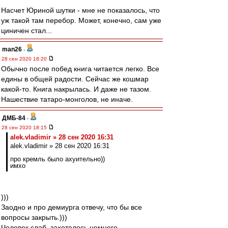
Насчет Юриной шутки - мне не показалось, что
уж такой там перебор. Может, конечно, сам уже
циничен стал...
man26
-
28 сен 2020 18:20
Обычно после побед книга читается легко. Все
едины в общей радости. Сейчас же кошмар
какой-то. Книга накрылась. И даже не тазом.
Нашествие татаро-монголов, не иначе.
ДМБ-84
-
28 сен 2020 18:15
alek.vladimir » 28 сен 2020 16:31
alek.vladimir » 28 сен 2020 16:31
про кремль было ахуительно))
имхо
)))
Заодно и про демиурга отвечу, что бы все
вопросы закрыть.)))
Человек слаб, захотелось немного