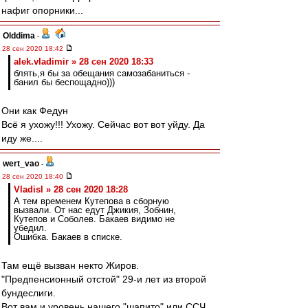
нафиг опорники...
Olddima
-
28 сен 2020 18:42
alek.vladimir » 28 сен 2020 18:33
блять,я бы за обещания самозабаниться -
банил бы беспощадно)))
Они как Федун
Всё я ухожу!!! Ухожу. Сейчас вот вот уйду. Да
иду же....
wert_vao
-
28 сен 2020 18:40
Vladisl » 28 сен 2020 18:28
А тем временем Кутепова в сборную
вызвали. От нас едут Джикия, Зобнин,
Кутепов и Соболев. Бакаев видимо не
убедил.
Ошибка. Бакаев в списке.
Там ещё вызван некто Жиров.
"Предпенсионный отстой" 29-и лет из второй
бундеслиги.
Вот вам и уровень нашего "шапито" или ССЧ