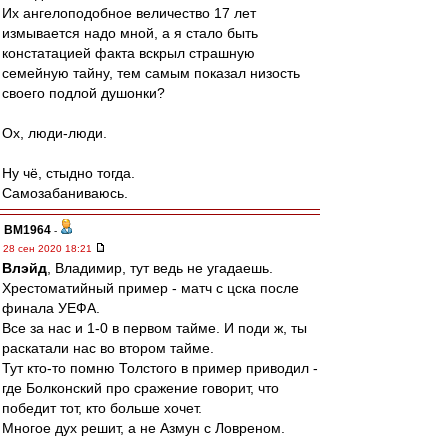
Их ангелоподобное величество 17 лет
измывается надо мной, а я стало быть
констатацией факта вскрыл страшную
семейную тайну, тем самым показал низость
своего подлой душонки?
Ох, люди-люди.
Ну чё, стыдно тогда.
Самозабаниваюсь.
BM1964
-
28 сен 2020 18:21
Влэйд
, Владимир, тут ведь не угадаешь.
Хрестоматийный пример - матч с цска после
финала УЕФА.
Все за нас и 1-0 в первом тайме. И поди ж, ты
раскатали нас во втором тайме.
Тут кто-то помню Толстого в пример приводил -
где Болконский про сражение говорит, что
победит тот, кто больше хочет.
Многое дух решит, а не Азмун с Ловреном.