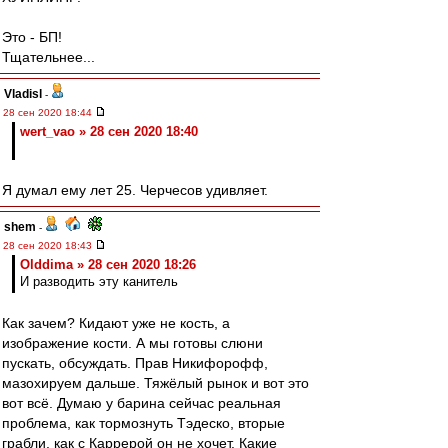
Это - БП!
Тщательнее...
Vladisl
-
28 сен 2020 18:44
wert_vao » 28 сен 2020 18:40
Я думал ему лет 25. Черчесов удивляет.
shem
-
28 сен 2020 18:43
Olddima » 28 сен 2020 18:26
И разводить эту канитель
Как зачем? Кидают уже не кость, а
изображение кости. А мы готовы слюни
пускать, обсуждать. Прав Никифорофф,
мазохируем дальше. Тяжёлый рынок и вот это
вот всё. Думаю у барина сейчас реальная
проблема, как тормознуть Тэдеско, вторые
грабли, как с Каррерой он не хочет. Какие