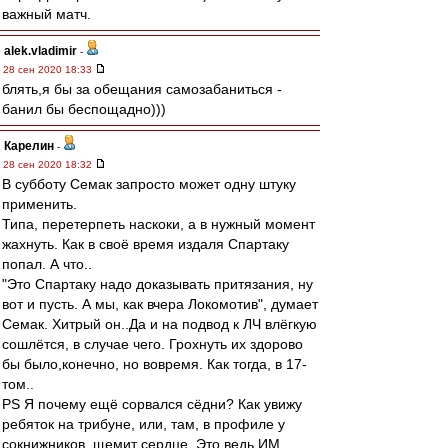
важный матч.
alek.vladimir
-
28 сен 2020 18:33
блять,я бы за обещания самозабаниться -
банил бы беспощадно)))
Карелин
-
28 сен 2020 18:32
В субботу Семак запросто может одну штуку
применить.
Типа, перетерпеть наскоки, а в нужный момент
жахнуть. Как в своё время издаля Спартаку
попал. А что..
"Это Спартаку надо доказывать притязания, ну
вот и пусть. А мы, как вчера Локомотив", думает
Семак. Хитрый он..Да и на подвод к ЛЧ влёгкую
сошлётся, в случае чего. Грохнуть их здорово
бы было,конечно, но вовремя. Как тогда, в 17-
том..
PS Я почему ещё сорвался сёдни? Как увижу
ребяток на трибуне, или, там, в профиле у
сокнижников, щемит сердце. Это ведь ИМ