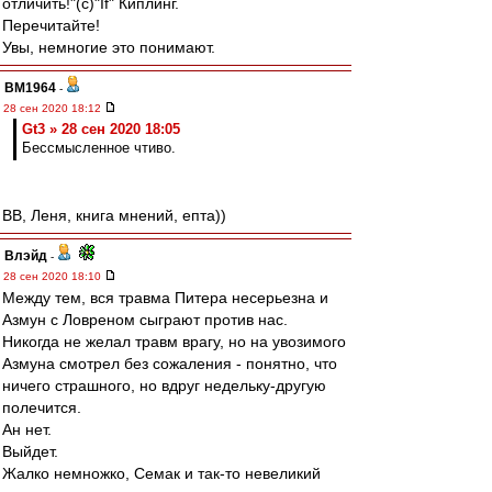
отличить!"(с)"If" Киплинг.
Перечитайте!
Увы, немногие это понимают.
BM1964
-
28 сен 2020 18:12
Gt3 » 28 сен 2020 18:05
Бессмысленное чтиво.
ВВ, Леня, книга мнений, епта))
Влэйд
-
28 сен 2020 18:10
Между тем, вся травма Питера несерьезна и
Азмун с Ловреном сыграют против нас.
Никогда не желал травм врагу, но на увозимого
Азмуна смотрел без сожаления - понятно, что
ничего страшного, но вдруг недельку-другую
полечится.
Ан нет.
Выйдет.
Жалко немножко, Семак и так-то невеликий