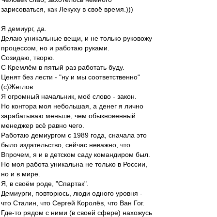
зарисоваться, как Лекуху в своё время.)))
Я демиург, да.
Делаю уникальные вещи, и не только руковожу
процессом, но и работаю руками.
Созидаю, творю.
С Кремлём в пятый раз работать буду.
Ценят без лести - "ну и мы соответственно"
(с)Жеглов
Я огромный начальник, моё слово - закон.
Но контора моя небольшая, а денег я лично
зарабатываю меньше, чем обыкновенный
менеджер всё равно чего.
Работаю демиургом с 1989 года, сначала это
было издательство, сейчас неважно, что.
Впрочем, я и в детском саду командиром был.
Но моя работа уникальна не только в России,
но и в мире.
Я, в своём роде, "Спартак".
Демиурги, повторюсь, люди одного уровня -
что Сталин, что Сергей Королёв, что Ван Гог.
Где-то рядом с ними (в своей сфере) нахожусь