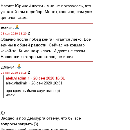
Насчет Юриной шутки - мне не показалось, что
уж такой там перебор. Может, конечно, сам уже
циничен стал...
man26
-
28 сен 2020 18:20
Обычно после побед книга читается легко. Все
едины в общей радости. Сейчас же кошмар
какой-то. Книга накрылась. И даже не тазом.
Нашествие татаро-монголов, не иначе.
ДМБ-84
-
28 сен 2020 18:15
alek.vladimir » 28 сен 2020 16:31
alek.vladimir » 28 сен 2020 16:31
про кремль было ахуительно))
имхо
)))
Заодно и про демиурга отвечу, что бы все
вопросы закрыть.)))
Человек слаб, захотелось немного