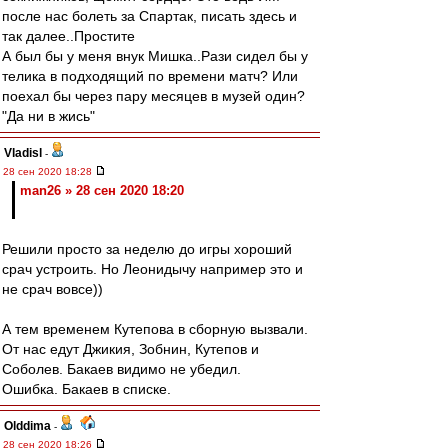
после нас болеть за Спартак, писать здесь и
так далее..Простите
А был бы у меня внук Мишка..Рази сидел бы у
телика в подходящий по времени матч? Или
поехал бы через пару месяцев в музей один?
"Да ни в жись"
Vladisl
-
28 сен 2020 18:28
man26 » 28 сен 2020 18:20
Решили просто за неделю до игры хороший
срач устроить. Но Леонидычу например это и
не срач вовсе))
А тем временем Кутепова в сборную вызвали.
От нас едут Джикия, Зобнин, Кутепов и
Соболев. Бакаев видимо не убедил.
Ошибка. Бакаев в списке.
Olddima
-
28 сен 2020 18:26