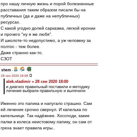
про нашу личную жизнь и порой болезненные
расставания таким образом писали бы на
публичных (да и даже на непубличных)
ресурсах.
С какой угодно долей сарказма, легкой иронии
и прочего "ну я же любя".
И школоте-то недопустимо, а уж человеку за
полтос - тем более.
Даже странно как-то.
СЗОТ
shem
-
28 сен 2020 18:08
alek.vladimir » 28 сен 2020 18:00
и диагноз правильный поставили и методику
лечения выбрали правильную и вылечили
Именно это папика и напугало страшно. Сам
ей лечение срочно свернул. И капелька по
капельнице. Так надёжнее. Хоссподи, какие
палки в колеса неистовому папику, он сам от
греха знает правила игры..