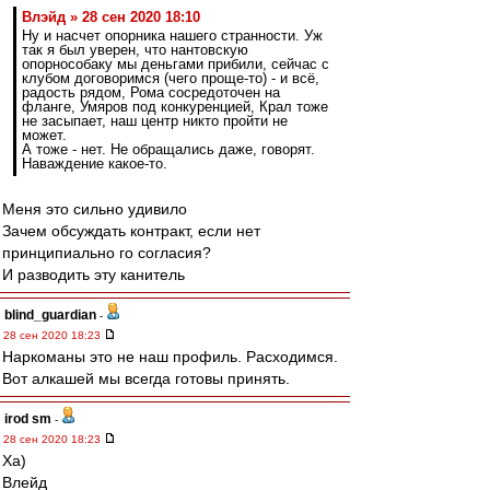
Влэйд » 28 сен 2020 18:10
Ну и насчет опорника нашего странности. Уж
так я был уверен, что нантовскую
опорнособаку мы деньгами прибили, сейчас с
клубом договоримся (чего проще-то) - и всё,
радость рядом, Рома сосредоточен на
фланге, Умяров под конкуренцией, Крал тоже
не засыпает, наш центр никто пройти не
может.
А тоже - нет. Не обращались даже, говорят.
Наваждение какое-то.
Меня это сильно удивило
Зачем обсуждать контракт, если нет
принципиально го согласия?
И разводить эту канитель
blind_guardian
-
28 сен 2020 18:23
Наркоманы это не наш профиль. Расходимся.
Вот алкашей мы всегда готовы принять.
irod sm
-
28 сен 2020 18:23
Ха)
Влейд