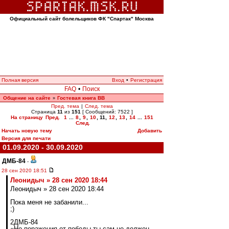
Официальный сайт болельщиков ФК "Спартак" Москва
Полная версия
Вход
•
Регистрация
FAQ
•
Поиск
Общение на сайте
Гостевая книга ВВ
»
Пред. тема
|
След. тема
Страница
11
из
151
[ Сообщений: 7522 ]
На страницу
Пред.
1
...
8
,
9
,
10
,
11
,
12
,
13
,
14
...
151
След.
Начать новую тему
Добавить
Версия для печати
01.09.2020 - 30.09.2020
ДМБ-84
-
28 сен 2020 18:51
Леонидыч » 28 сен 2020 18:44
Леонидыч » 28 сен 2020 18:44
Пока меня не забанили...
;)
2ДМБ-84
«Но поражения от победы ты сам не должен