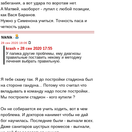
забегания, а вот удара по воротам нет.
А Матвей, наоборот - лупил с любой позиции,
как Вася Баранов.
Нужно у Сименона учиться. Точность паса и
четкость удара.
NikNik
-
28 сен 2020 18:06
krash » 28 сен 2020 17:55
У папика другие проблемы, ему диагнозы
правильные поставить некому и методику
лечения выбрать правильную.
Я тебе скажу так. Я до постройки стадиона был
на стороне гандуна... Потому что считал что
вкладывать в команду надо после постройки..
Мы построили стадион - кого купили ?
Он не собирается ее учить ходить, вот в чем
проблема. И докторов нанимет чтобы не дай
бог научилась. Последние были - выгнали всех.
Даже санитаров шустрых промесов - выгнали,