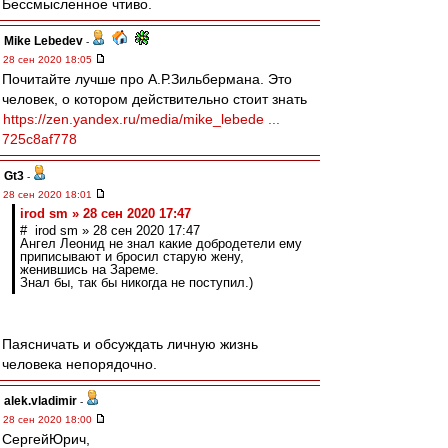
Бессмысленное чтиво.
Mike Lebedev
-
28 сен 2020 18:05
Почитайте лучше про А.Р.Зильбермана. Это
человек, о котором действительно стоит знать
https://zen.yandex.ru/media/mike_lebede ...
725c8af778
Gt3
-
28 сен 2020 18:01
irod sm » 28 сен 2020 17:47
# irod sm » 28 сен 2020 17:47
Ангел Леонид не знал какие добродетели ему
приписывают и бросил старую жену,
женившись на Зареме.
Знал бы, так бы никогда не поступил.)
Паясничать и обсуждать личную жизнь
человека непорядочно.
alek.vladimir
-
28 сен 2020 18:00
СергейЮрич,