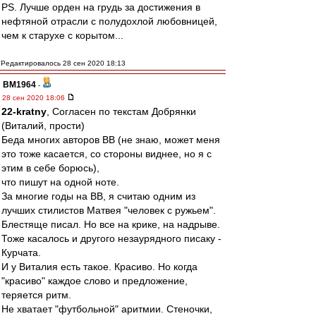
PS. Лучше орден на грудь за достижения в
нефтяной отрасли с полудохлой любовницей,
чем к старухе с корытом...
Редактировалось 28 сен 2020 18:13
BM1964
-
28 сен 2020 18:06
22-kratny
, Согласен по текстам Добрянки
(Виталий, прости)
Беда многих авторов ВВ (не знаю, может меня
это тоже касается, со стороны виднее, но я с
этим в себе борюсь),
что пишут на одной ноте.
За многие годы на ВВ, я считаю одним из
лучших стилистов Матвея "человек с ружьем".
Блестяще писал. Но все на крике, на надрыве.
Тоже касалось и другого незаурядного писаку -
Курчата.
И у Виталия есть такое. Красиво. Но когда
"красиво" каждое слово и предложение,
теряется ритм.
Не хватает "футбольной" аритмии. Стеночки,