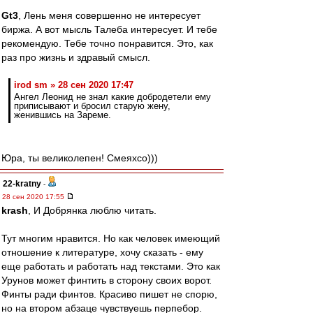
Gt3
, Лень меня совершенно не интересует
биржа. А вот мысль Талеба интересует. И тебе
рекомендую. Тебе точно понравится. Это, как
раз про жизнь и здравый смысл.
irod sm » 28 сен 2020 17:47
Ангел Леонид не знал какие добродетели ему
приписывают и бросил старую жену,
женившись на Зареме.
Юра, ты великолепен! Смеяхсо)))
22-kratny
-
28 сен 2020 17:55
krash
, И Добрянка люблю читать.
Тут многим нравится. Но как человек имеющий
отношение к литературе, хочу сказать - ему
еще работать и работать над текстами. Это как
Урунов может финтить в сторону своих ворот.
Финты ради финтов. Красиво пишет не спорю,
но на втором абзаце чувствуешь перпебор.