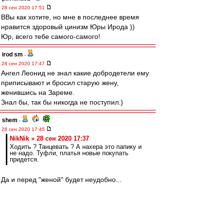
28 сен 2020 17:51
ВВы как хотите, но мне в последнее время
нравится здоровый цинизм Юры Ирода ))
Юр, всего тебе самого-самого!
irod sm
-
28 сен 2020 17:47
Ангел Леонид не знал какие добродетели ему
приписывают и бросил старую жену,
женившись на Зареме.
Знал бы, так бы никогда не поступил.)
shem
-
28 сен 2020 17:45
NikNik » 28 сен 2020 17:37
Ходить ? Танцевать ? А нахера это папику и
не надо. Туфли, платья новые покупать
придется.
Да и перед "женой" будет неудобно...
Gt3
-
28 сен 2020 17:42
BM1964 » 28 сен 2020 17:21