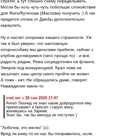
стратег, а тут спешно схему переделывать...
Могли бы хоть чуть-чуть побольше спокойствия
для Жиго/Кутепова (Маслова) получить :) А так
придется отскок от Дзюбы дополнительно
караулить.
Ну и насчет опорника нашего странности. Уж
так я был уверен, что нантовскую
опорнособаку мы деньгами прибили, сейчас с
клубом договоримся (чего проще-то) - и всё,
радость рядом, Рома сосредоточен на фланге,
Умяров под конкуренцией, Крал тоже не
засыпает, наш центр никто пройти не может.
А тоже - нет. Не обращались даже, говорят.
Наваждение какое-то.
irod sm » 28 сен 2020 17:47
Ангел Леонид не знал какие добродетели ему
приписывают и бросил старую жену,
женившись на Зареме.
Знал бы, так бы никогда не поступил.)
"Хоботов, это мелко" (с).
Вряд ли кому-то из нас бы понравилось, если