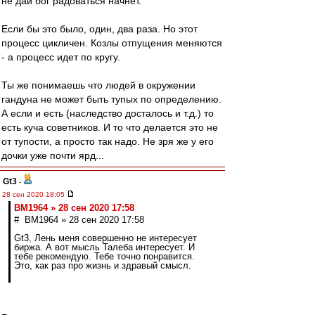
не дай бог радоваться начнет.
Если бы это было, один, два раза. Но этот
процесс цикличен. Козлы отпущения меняются
- а процесс идет по кругу.
Ты же понимаешь что людей в окружении
гандуна не может быть тупых по определению.
А если и есть (наследство досталось и т.д.) то
есть куча советников. И то что делается это не
от тупости, а просто так надо. Не зря же у его
дочки уже почти ярд...
Gt3
-
28 сен 2020 18:05
BM1964 » 28 сен 2020 17:58
# BM1964 » 28 сен 2020 17:58
Gt3, Лень меня совершенно не интересует
биржа. А вот мысль Талеба интересует. И
тебе рекомендую. Тебе точно понравится.
Это, как раз про жизнь и здравый смысл.