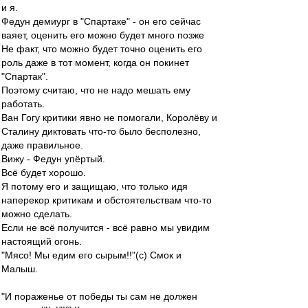
и я.
Федун демиург в "Спартаке" - он его сейчас
ваяет, оценить его можно будет много позже
Не факт, что можно будет точно оценить его
роль даже в тот момент, когда он покинет
"Спартак".
Поэтому считаю, что не надо мешать ему
работать.
Ван Гогу критики явно не помогали, Королёву и
Сталину диктовать что-то было бесполезно,
даже правильное.
Вижу - Федун упёртый.
Всё будет хорошо.
Я потому его и защищаю, что только идя
наперекор критикам и обстоятельствам что-то
можно сделать.
Если не всё получится - всё равно мы увидим
настоящий огонь.
"Мясо! Мы едим его сырым!!"(с) Смок и
Малыш.
"И пораженье от победы ты сам не должен