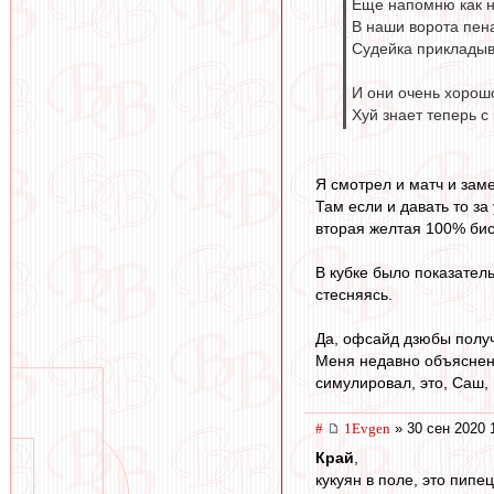
Еще напомню как н
В наши ворота пена
Судейка прикладыва
И они очень хорош
Хуй знает теперь с
Я смотрел и матч и заме
Там если и давать то за
вторая желтая 100% бис
В кубке было показатель
стесняясь.
Да, офсайд дзюбы получ
Меня недавно объяснени
симулировал, это, Саш,
#
1Evgen
» 30 сен 2020 
Край
,
кукуян в поле, это пипец.