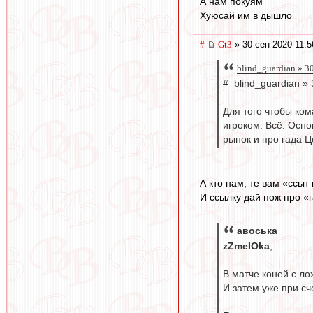
А нам покуям
Хуюсай им в дышло
#
Gt3
» 30 сен 2020 11:5
blind_guardian » 3
# blind_guardian »
Для того чтобы ком
игроком. Всё. Осно
рынок и про гада Ц
А кто нам, те вам «ссыт
И ссылку дай пож про «г
авоська
zZmeIOka
,
В матче коней с ло
И затем уже при сч