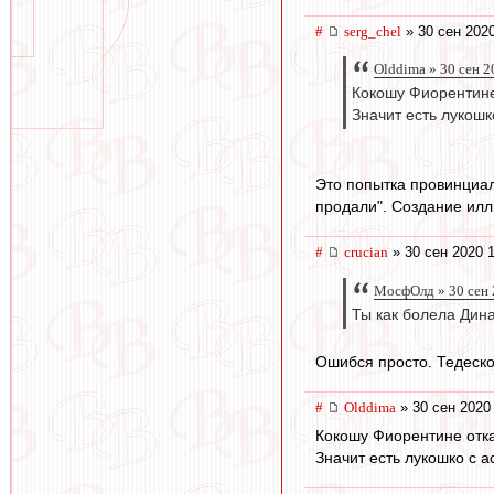
#
serg_chel
» 30 сен 2020
Olddima » 30 сен 2
Кокошу Фиорентине
Значит есть лукош
Это попытка провинциал
продали". Создание илл
#
crucian
» 30 сен 2020 1
МосфОлд » 30 сен 
Ты как болела Дин
Ошибся просто. Тедеско,
#
Olddima
» 30 сен 2020
Кокошу Фиорентине отка
Значит есть лукошко с 