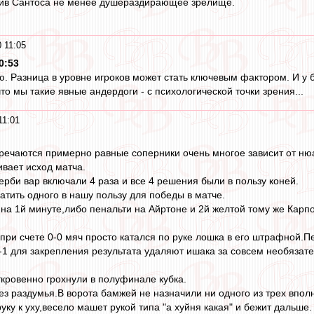
ив Сантоса не менее душераздирающее зрелище.
 11:05
0:53
ю. Разница в уровне игроков может стать ключевым фактором. И у бу
то мы такие явные андердоги - с психологической точки зрения...
11:01
речаются примерно равные соперники очень многое зависит от ню
вает исход матча.
рби вар включали 4 раза и все 4 решения были в пользу коней.
атить одного в нашу пользу для победы в матче.
на 1й минуте,либо пенальти на Айртоне и 2й желтой тому же Карпо
при счете 0-0 мяч просто катался по руке лошка в его штрафной.Пе
0-1 для закрепления результата удаляют ишака за совсем необязат
кровенно грохнули в полуфинале кубка.
ез раздумья.В ворота бамжей не назначили ни одного из трех впол
ку к уху,весело машет рукой типа "а хуйня какая" и бежит дальше.