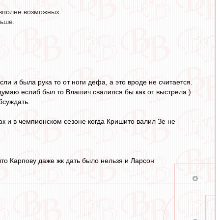
 вполне возможных.
льше.
сли и была рука то от ноги дефа, а это вроде не считается.
, думаю еслиб был то Влашич свалился бы как от выстрела.)
бсуждать.
как и в чемпионском сезоне когда Кришито валил Зе не
то Карпову даже жк дать было нельзя и Ларсон
.