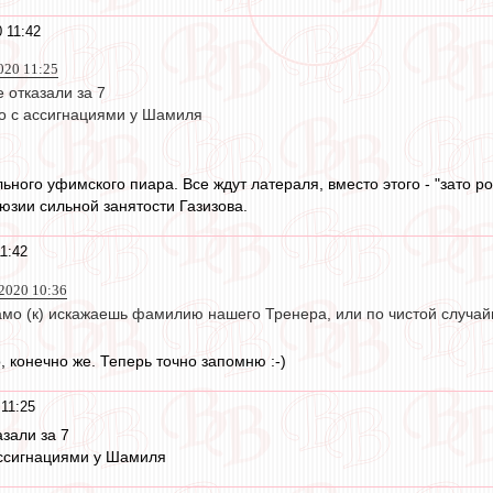
 11:42
020 11:25
 отказали за 7
ко с ассигнациями у Шамиля
ьного уфимского пиара. Все ждут латераля, вместо этого - "зато р
юзии сильной занятости Газизова.
1:42
2020 10:36
амо (к) искажаешь фамилию нашего Тренера, или по чистой случай
 конечно же. Теперь точно запомню :-)
 11:25
зали за 7
ассигнациями у Шамиля