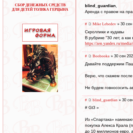
СБОР ДЕНЕЖНЫХ СРЕДСТВ
blind_guardian
,
ДЛЯ ДЕТЕЙ ТОЛИКА ГЕРЦЫНА
Аренда с правом на пра
#
Mike Lebedev
» 30 сен
Скроллики и кудавы
В рубрике "30 лет, а как
https://zen.yandex.ru/media
#
Boobooka
» 30 сен 202
Давайте поддержим Па
Верю, что скажем после
Не будем говнососить а
#
blind_guardian
» 30 сен
# Gt3 »
Из «Спартака» намекают
покупка Алекса Крала (
до 10 миллионов евро, 