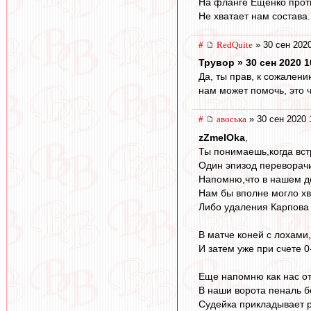
На фланге Ещенко прот
Не хватает нам состава.
#
RedQuite
» 30 сен 2020
Трувор » 30 сен 2020 1
Да, ты прав, к сожалени
нам может помочь, это ч
#
авоська
» 30 сен 2020 
zZmeIOka
,
Ты понимаешь,когда вст
Один эпизод переворачи
Напомню,что в нашем де
Нам бы вполне могло хв
Либо удаления Карпова 
В матче коней с лохами,
И затем уже при счете 
Еще напомню как нас от
В наши ворота пеналь б
Судейка прикладывает ру