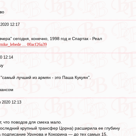
во
 2020 12:17
 вчера" сегодня, конечно, 1998 год и Спартак - Реал
/mike_lebede ... 00acf26a39
0 12:14
шу
 "самый лучший из армян - это Паша Кукуян".
вансом
 2020 12:13
, что поводов для смеха мало.
последний крупный трансфер Цорна) расширила ее глубину
а подписание Урунова и Кокорина — до тех самых 15,