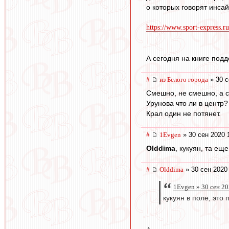
о которых говорят инса
https://www.sport-express.ru
А сегодня на книге подд
#
из Белого города
» 30 с
Смешно, не смешно, а с
Урунова что ли в центр?
Крал один не потянет.
#
1Evgen
» 30 сен 2020 
Olddima
, кукуян, та ещ
#
Olddima
» 30 сен 2020
1Evgen » 30 сен 20
кукуян в поле, это п