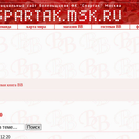
оманда
карта мира
магазин ВВ
гостевая ВВ
ф
вая книга ВВ
20
 12:20