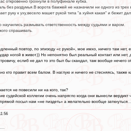
ас откровенно грохнули в полуфинале кубка.
ль без раздумья.В ворота бамжей не назначили ни одного из трех
ет руку к уху,весело машет рукой типа "а хуйня какая" и бежит да
о научились размывать ответственность между судьями и варом.
 кого спрашивать.
дленный повтор, по эпизоду «с рукой», мое имхо, ничего там нет, е
 удар ногой в живот.)) Но непонятно был реальный контакт или нет
тровичу, еслиб не дал то это был бы скандал, там вообще нечего о
но кто правит всем балом. В наглую и ничего не стесняясь, также 
ается не повесили ни на кого, так?
е судейской коллегии очень напрягло когда они вынесли вердикт ч
 прямой посыл нам «не пиздеть» а желательно вообще заткнуться..
11:56
...