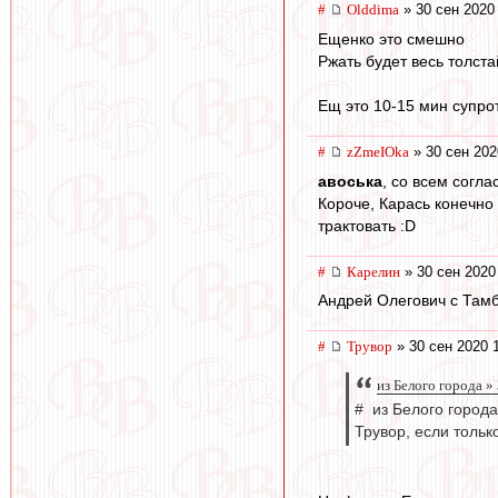
#
Olddima
» 30 сен 2020
Ещенко это смешно
Ржать будет весь толста
Ещ это 10-15 мин супро
#
zZmeIOka
» 30 сен 202
авоська
, со всем согла
Короче, Карась конечно 
трактовать :D
#
Карелин
» 30 сен 2020
Андрей Олегович с Тамб
#
Трувор
» 30 сен 2020 
из Белого города »
# из Белого города
Трувор, если тольк