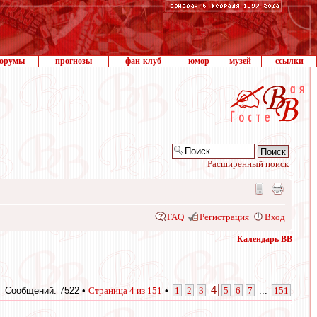
орумы
прогнозы
фан-клуб
юмор
музей
ссылки
Расширенный поиск
FAQ
Регистрация
Вход
Календарь ВВ
4
Сообщений: 7522 •
Страница
4
из
151
•
1
2
3
5
6
7
...
151