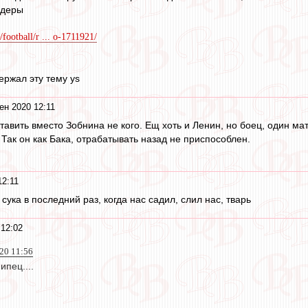
йдеры
/football/r ... o-1711921/
ержал эту тему ys
ен 2020 12:11
тавить вместо Зобнина не кого. Ещ хоть и Ленин, но боец, один м
 Так он как Бака, отрабатывать назад не приспособлен.
12:11
е сука в последний раз, когда нас садил, слил нас, тварь
 12:02
20 11:56
ипец....