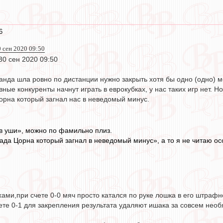
6
0 сен 2020 09:50
 30 сен 2020 09:50
анда шла ровно по дистанции нужно закрыть хотя бы одно (одно) 
вные конкуренты начнут играть в еврокубках, у нас таких игр нет.
орна который загнал нас в неведомый минус.
 в уши», можно по фамильно плиз.
ада Цорна который загнал в неведомый минус», а то я не читаю ос
хами,при счете 0-0 мяч просто катался по руке лошка в его штрафн
ете 0-1 для закрепления результата удаляют ишака за совсем нео